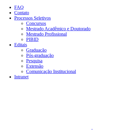
Conteúdo principal
Menu principal
Rodapé
FAQ
Contato
Processos Seletivos
Concursos
Mestrado Acadêmico e Doutorado
Mestrado Profissional
PIBID
Editais
Graduação
Pós-graduação
Pesquisa
Extensão
Comunicação Institucional
Intranet
Aumentar fonte