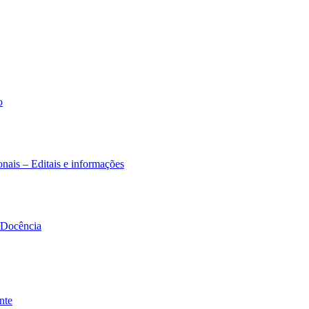
o
nais – Editais e informações
à Docência
nte