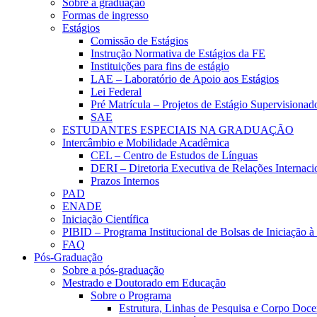
Sobre a graduação
Formas de ingresso
Estágios
Comissão de Estágios
Instrução Normativa de Estágios da FE
Instituições para fins de estágio
LAE – Laboratório de Apoio aos Estágios
Lei Federal
Pré Matrícula – Projetos de Estágio Supervisionad
SAE
ESTUDANTES ESPECIAIS NA GRADUAÇÃO
Intercâmbio e Mobilidade Acadêmica
CEL – Centro de Estudos de Línguas
DERI – Diretoria Executiva de Relações Internacio
Prazos Internos
PAD
ENADE
Iniciação Científica
PIBID – Programa Institucional de Bolsas de Iniciação 
FAQ
Pós-Graduação
Sobre a pós-graduação
Mestrado e Doutorado em Educação
Sobre o Programa
Estrutura, Linhas de Pesquisa e Corpo Doce