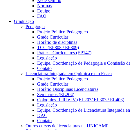
Rede sem fio
Normas
Equipe
FAQ
Graduação
Pedagogia
Projeto Político Pedagógico
Grade Curricular
Horário de disciplinas
TCC (EP808 / EP809)
Práticas Curriculares (EP147)
Legislação
Equipe, Coordenação de Pedagogia e Comissão d
Contato
Licenciatura Integrada em Química e em Física
Projeto Político Pedagógico
Grade Curricular
Horário Disciplinas Licenciaturas
Seminários (EL204)
Colóquios II, III e IV (EL203/ EL303 / EL403)
Legislação
Equipe, Coordenação de Licenciatura Integrada e
DAC
Contato
Outros cursos de licenciaturas na UNICAMP