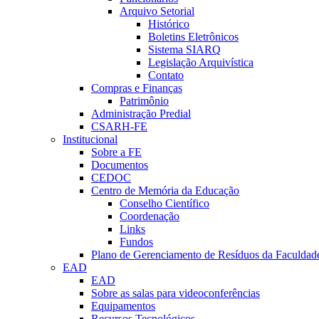
Arquivo Setorial
Histórico
Boletins Eletrônicos
Sistema SIARQ
Legislação Arquivística
Contato
Compras e Finanças
Patrimônio
Administração Predial
CSARH-FE
Institucional
Sobre a FE
Documentos
CEDOC
Centro de Memória da Educação
Conselho Científico
Coordenação
Links
Fundos
Plano de Gerenciamento de Resíduos da Faculdad
EAD
EAD
Sobre as salas para videoconferências
Equipamentos
Recursos Tecnológicos