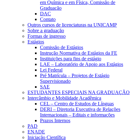
em Química e em Física, Comissão de
Graduação
DAC
Contato
Outros cursos de licenciaturas na UNICAMP
Sobre a graduação
Formas de ingresso
Estágios
Comissão de Estágios
Instrução Normativa de Estágios da FE
Instituições para fins de estágio
LAE – Laboratório de Apoio aos Estágios
Lei Federal
Pré Matrícula – Projetos de Estágio
Supervisionado
SAE
ESTUDANTES ESPECIAIS NA GRADUAÇÃO
Intercâmbio e Mobilidade Acadêmica
CEL – Centro de Estudos de Línguas
DERI – Diretoria Executiva de Relações
Internacionais – Editais e informações
Prazos Internos
PAD
ENADE
Iniciação Científica