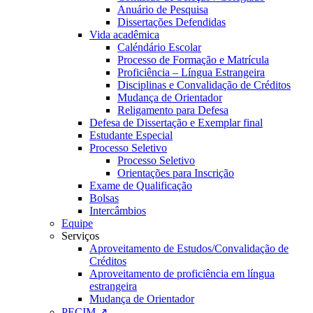
Anuário de Pesquisa
Dissertações Defendidas
Vida acadêmica
Caléndário Escolar
Processo de Formação e Matrícula
Proficiência – Língua Estrangeira
Disciplinas e Convalidação de Créditos
Mudança de Orientador
Religamento para Defesa
Defesa de Dissertação e Exemplar final
Estudante Especial
Processo Seletivo
Processo Seletivo
Orientações para Inscrição
Exame de Qualificação
Bolsas
Intercâmbios
Equipe
Serviços
Aproveitamento de Estudos/Convalidação de
Créditos
Aproveitamento de proficiência em língua
estrangeira
Mudança de Orientador
PECIM ↗