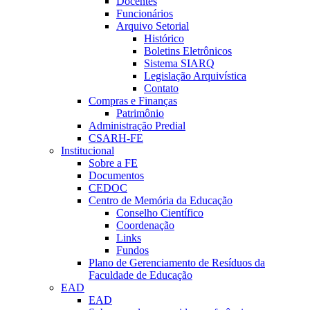
Docentes
Funcionários
Arquivo Setorial
Histórico
Boletins Eletrônicos
Sistema SIARQ
Legislação Arquivística
Contato
Compras e Finanças
Patrimônio
Administração Predial
CSARH-FE
Institucional
Sobre a FE
Documentos
CEDOC
Centro de Memória da Educação
Conselho Científico
Coordenação
Links
Fundos
Plano de Gerenciamento de Resíduos da
Faculdade de Educação
EAD
EAD