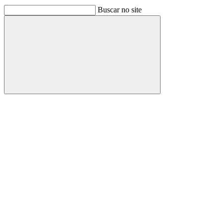
Buscar no site
Buscar
Link para o Facebook
Link para o Linkedin