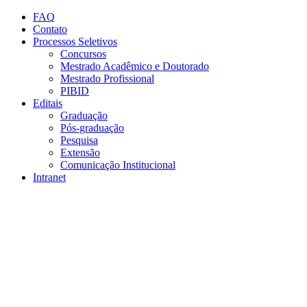
Conteúdo principal
Menu principal
Rodapé
FAQ
Contato
Processos Seletivos
Concursos
Mestrado Acadêmico e Doutorado
Mestrado Profissional
PIBID
Editais
Graduação
Pós-graduação
Pesquisa
Extensão
Comunicação Institucional
Intranet
Aumentar fonte
Diminuir fonte