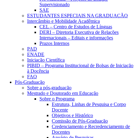
Supervisionado
SAE
ESTUDANTES ESPECIAIS NA GRADUAÇÃO
Intercâmbio e Mobilidade Acadêmica
CEL – Centro de Estudos de Línguas
DERI – Diretoria Executiva de Relações
Internacionais – Editais e informações
Prazos Internos
PAD
ENADE
Iniciação Científica
PIBID – Programa Institucional de Bolsas de Iniciação
à Docência
FAQ
Pós-Graduação
Sobre a pós-graduação
Mestrado e Doutorado em Educação
Sobre o Programa
Estrutura, Linhas de Pesquisa e Corpo
Docente
Objetivos e Histórico
Comissão de Pós-Graduação
Credenciamento e Recredenciamento de
Docentes
Anuário de Pesquisas