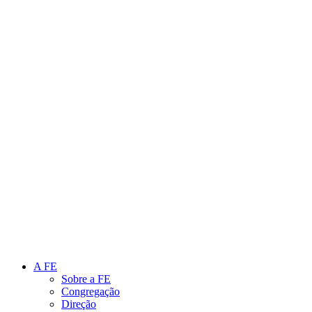
Link para o Instagram
Link para o Youtube
A FE
Sobre a FE
Congregação
Direção