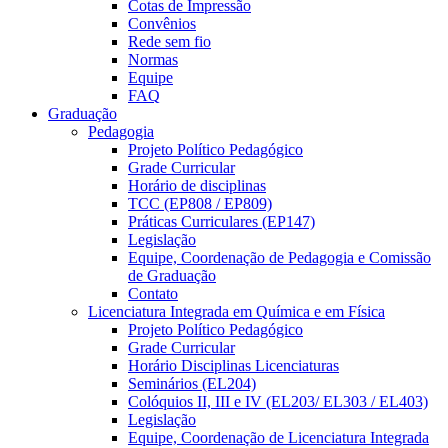
Cotas de Impressão
Convênios
Rede sem fio
Normas
Equipe
FAQ
Graduação
Pedagogia
Projeto Político Pedagógico
Grade Curricular
Horário de disciplinas
TCC (EP808 / EP809)
Práticas Curriculares (EP147)
Legislação
Equipe, Coordenação de Pedagogia e Comissão
de Graduação
Contato
Licenciatura Integrada em Química e em Física
Projeto Político Pedagógico
Grade Curricular
Horário Disciplinas Licenciaturas
Seminários (EL204)
Colóquios II, III e IV (EL203/ EL303 / EL403)
Legislação
Equipe, Coordenação de Licenciatura Integrada