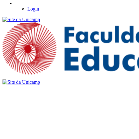
Login