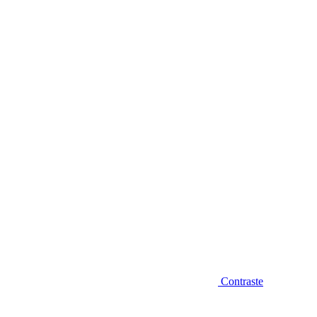
Diminuir fonte
Contraste