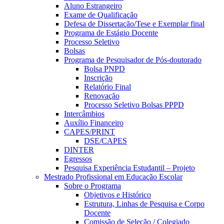
Aluno Estrangeiro
Exame de Qualificação
Defesa de Dissertação/Tese e Exemplar final
Programa de Estágio Docente
Processo Seletivo
Bolsas
Programa de Pesquisador de Pós-doutorado
Bolsa PNPD
Inscrição
Relatório Final
Renovação
Processo Seletivo Bolsas PPPD
Intercâmbios
Auxílio Financeiro
CAPES/PRINT
DSE/CAPES
DINTER
Egressos
Pesquisa Experiência Estudantil – Projeto
Mestrado Profissional em Educação Escolar
Sobre o Programa
Objetivos e Histórico
Estrutura, Linhas de Pesquisa e Corpo
Docente
Comissão de Seleção / Colegiado