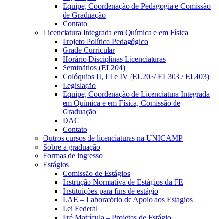
Equipe, Coordenação de Pedagogia e Comissão
de Graduação
Contato
Licenciatura Integrada em Química e em Física
Projeto Político Pedagógico
Grade Curricular
Horário Disciplinas Licenciaturas
Seminários (EL204)
Colóquios II, III e IV (EL203/ EL303 / EL403)
Legislação
Equipe, Coordenação de Licenciatura Integrada
em Química e em Física, Comissão de
Graduação
DAC
Contato
Outros cursos de licenciaturas na UNICAMP
Sobre a graduação
Formas de ingresso
Estágios
Comissão de Estágios
Instrução Normativa de Estágios da FE
Instituições para fins de estágio
LAE – Laboratório de Apoio aos Estágios
Lei Federal
Pré Matrícula – Projetos de Estágio