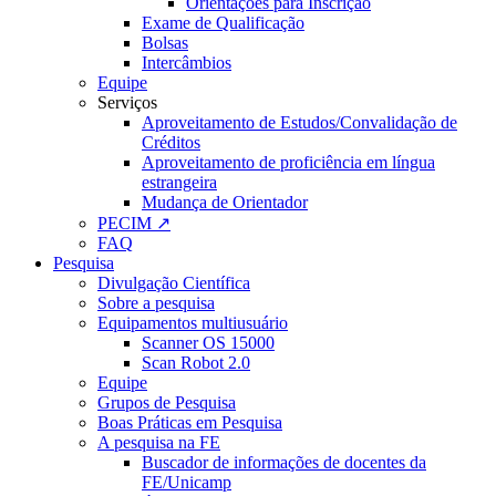
Orientações para Inscrição
Exame de Qualificação
Bolsas
Intercâmbios
Equipe
Serviços
Aproveitamento de Estudos/Convalidação de
Créditos
Aproveitamento de proficiência em língua
estrangeira
Mudança de Orientador
PECIM ↗
FAQ
Pesquisa
Divulgação Científica
Sobre a pesquisa
Equipamentos multiusuário
Scanner OS 15000
Scan Robot 2.0
Equipe
Grupos de Pesquisa
Boas Práticas em Pesquisa
A pesquisa na FE
Buscador de informações de docentes da
FE/Unicamp