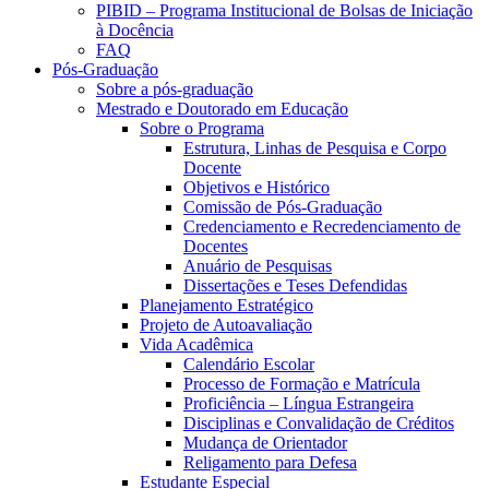
PIBID – Programa Institucional de Bolsas de Iniciação
à Docência
FAQ
Pós-Graduação
Sobre a pós-graduação
Mestrado e Doutorado em Educação
Sobre o Programa
Estrutura, Linhas de Pesquisa e Corpo
Docente
Objetivos e Histórico
Comissão de Pós-Graduação
Credenciamento e Recredenciamento de
Docentes
Anuário de Pesquisas
Dissertações e Teses Defendidas
Planejamento Estratégico
Projeto de Autoavaliação
Vida Acadêmica
Calendário Escolar
Processo de Formação e Matrícula
Proficiência – Língua Estrangeira
Disciplinas e Convalidação de Créditos
Mudança de Orientador
Religamento para Defesa
Estudante Especial