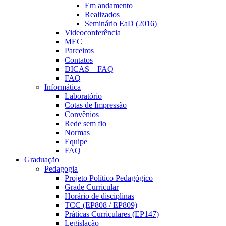
Em andamento
Realizados
Seminário EaD (2016)
Videoconferência
MEC
Parceiros
Contatos
DICAS – FAQ
FAQ
Informática
Laboratório
Cotas de Impressão
Convênios
Rede sem fio
Normas
Equipe
FAQ
Graduação
Pedagogia
Projeto Político Pedagógico
Grade Curricular
Horário de disciplinas
TCC (EP808 / EP809)
Práticas Curriculares (EP147)
Legislação