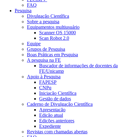
FAQ
Pesquisa
Divulgação Científica
Sobre a pesquisa
Equipamentos multiusuário
Scanner OS 15000
Scan Robot 2.0
Equipe
Grupos de Pesquisa
Boas Práticas em Pesquisa
A pesquisa na FE
Buscador de informações de docentes da
FE/Unicamp
Apoio à Pesquisa
FAPESP
CNPq
Iniciação Científica
Gestão de dados
Caderno de Divulgação Científica
Apresentação
Edição atual
Edições anteriores
Expediente
Revistas com chamadas abertas