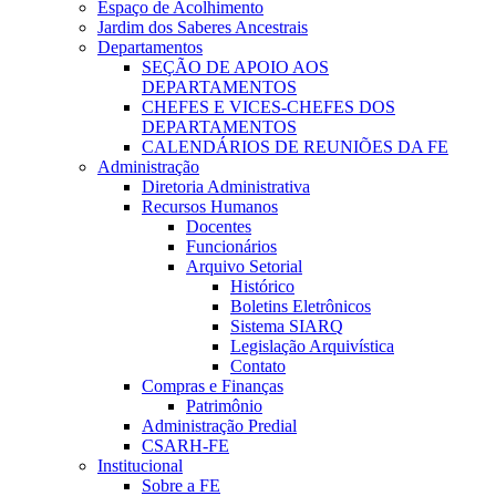
Espaço de Acolhimento
Jardim dos Saberes Ancestrais
Departamentos
SEÇÃO DE APOIO AOS
DEPARTAMENTOS
CHEFES E VICES-CHEFES DOS
DEPARTAMENTOS
CALENDÁRIOS DE REUNIÕES DA FE
Administração
Diretoria Administrativa
Recursos Humanos
Docentes
Funcionários
Arquivo Setorial
Histórico
Boletins Eletrônicos
Sistema SIARQ
Legislação Arquivística
Contato
Compras e Finanças
Patrimônio
Administração Predial
CSARH-FE
Institucional
Sobre a FE