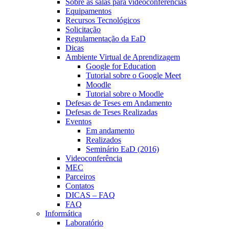
Sobre as salas para videoconferências
Equipamentos
Recursos Tecnológicos
Solicitação
Regulamentação da EaD
Dicas
Ambiente Virtual de Aprendizagem
Google for Education
Tutorial sobre o Google Meet
Moodle
Tutorial sobre o Moodle
Defesas de Teses em Andamento
Defesas de Teses Realizadas
Eventos
Em andamento
Realizados
Seminário EaD (2016)
Videoconferência
MEC
Parceiros
Contatos
DICAS – FAQ
FAQ
Informática
Laboratório