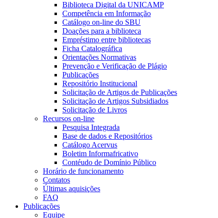
Biblioteca Digital da UNICAMP
Competência em Informação
Catálogo on-line do SBU
Doações para a biblioteca
Empréstimo entre bibliotecas
Ficha Catalográfica
Orientações Normativas
Prevenção e Verificação de Plágio
Publicações
Repositório Institucional
Solicitação de Artigos de Publicações
Solicitação de Artigos Subsidiados
Solicitação de Livros
Recursos on-line
Pesquisa Integrada
Base de dados e Repositórios
Catálogo Acervus
Boletim Informafricativo
Contéudo de Domínio Público
Horário de funcionamento
Contatos
Últimas aquisições
FAQ
Publicações
Equipe