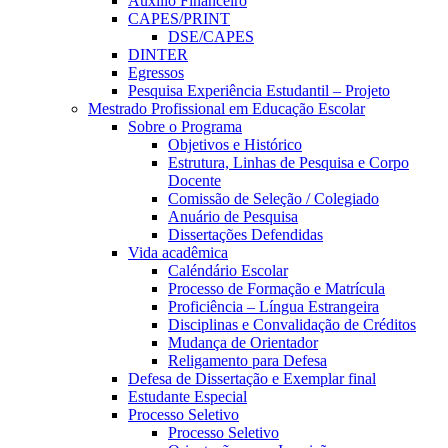
Auxílio Financeiro
CAPES/PRINT
DSE/CAPES
DINTER
Egressos
Pesquisa Experiência Estudantil – Projeto
Mestrado Profissional em Educação Escolar
Sobre o Programa
Objetivos e Histórico
Estrutura, Linhas de Pesquisa e Corpo
Docente
Comissão de Seleção / Colegiado
Anuário de Pesquisa
Dissertações Defendidas
Vida acadêmica
Caléndário Escolar
Processo de Formação e Matrícula
Proficiência – Língua Estrangeira
Disciplinas e Convalidação de Créditos
Mudança de Orientador
Religamento para Defesa
Defesa de Dissertação e Exemplar final
Estudante Especial
Processo Seletivo
Processo Seletivo