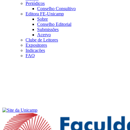
Periódicos
Conselho Consultivo
Editora FE-Unicamp
Sobre
Conselho Editorial
Submissões
Acervo
Clube de Leitores
Expositores
Indicações
FAQ
Menu