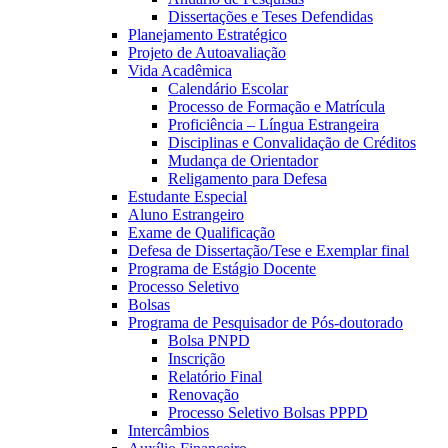
Dissertações e Teses Defendidas
Planejamento Estratégico
Projeto de Autoavaliação
Vida Acadêmica
Calendário Escolar
Processo de Formação e Matrícula
Proficiência – Língua Estrangeira
Disciplinas e Convalidação de Créditos
Mudança de Orientador
Religamento para Defesa
Estudante Especial
Aluno Estrangeiro
Exame de Qualificação
Defesa de Dissertação/Tese e Exemplar final
Programa de Estágio Docente
Processo Seletivo
Bolsas
Programa de Pesquisador de Pós-doutorado
Bolsa PNPD
Inscrição
Relatório Final
Renovação
Processo Seletivo Bolsas PPPD
Intercâmbios