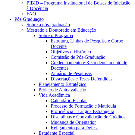
PIBID – Programa Institucional de Bolsas de Iniciação
à Docência
FAQ
Pós-Graduação
Sobre a pós-graduação
Mestrado e Doutorado em Educação
Sobre o Programa
Estrutura, Linhas de Pesquisa e Corpo
Docente
Objetivos e Histórico
Comissão de Pós-Graduação
Credenciamento e Recredenciamento de
Docentes
Anuário de Pesquisas
Dissertações e Teses Defendidas
Planejamento Estratégico
Projeto de Autoavaliação
Vida Acadêmica
Calendário Escolar
Processo de Formação e Matrícula
Proficiência – Língua Estrangeira
Disciplinas e Convalidação de Créditos
Mudança de Orientador
Religamento para Defesa
Estudante Especial