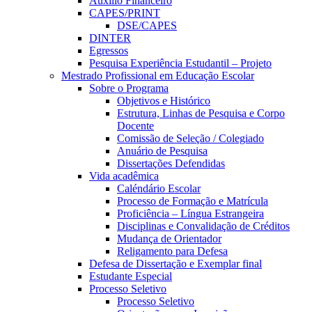
Auxílio Financeiro
CAPES/PRINT
DSE/CAPES
DINTER
Egressos
Pesquisa Experiência Estudantil – Projeto
Mestrado Profissional em Educação Escolar
Sobre o Programa
Objetivos e Histórico
Estrutura, Linhas de Pesquisa e Corpo
Docente
Comissão de Seleção / Colegiado
Anuário de Pesquisa
Dissertações Defendidas
Vida acadêmica
Caléndário Escolar
Processo de Formação e Matrícula
Proficiência – Língua Estrangeira
Disciplinas e Convalidação de Créditos
Mudança de Orientador
Religamento para Defesa
Defesa de Dissertação e Exemplar final
Estudante Especial
Processo Seletivo
Processo Seletivo