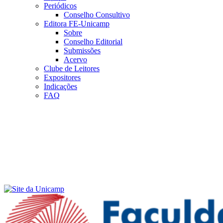
Periódicos
Conselho Consultivo
Editora FE-Unicamp
Sobre
Conselho Editorial
Submissões
Acervo
Clube de Leitores
Expositores
Indicações
FAQ
Menu