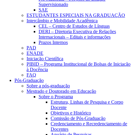
Supervisionado
SAE
ESTUDANTES ESPECIAIS NA GRADUAÇÃO
Intercâmbio e Mobilidade Acadêmica
CEL – Centro de Estudos de Línguas
DERI – Diretoria Executiva de Relações
Internacionais – Editais e informações
Prazos Internos
PAD
ENADE
Iniciação Científica
PIBID – Programa Institucional de Bolsas de Iniciação
à Docência
FAQ
Pós-Graduação
Sobre a pós-graduação
Mestrado e Doutorado em Educação
Sobre o Programa
Estrutura, Linhas de Pesquisa e Corpo
Docente
Objetivos e Histórico
Comissão de Pós-Graduação
Credenciamento e Recredenciamento de
Docentes
Anuário de Pesquisas