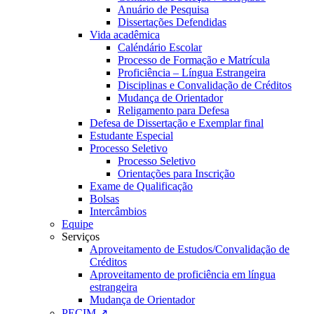
Anuário de Pesquisa
Dissertações Defendidas
Vida acadêmica
Caléndário Escolar
Processo de Formação e Matrícula
Proficiência – Língua Estrangeira
Disciplinas e Convalidação de Créditos
Mudança de Orientador
Religamento para Defesa
Defesa de Dissertação e Exemplar final
Estudante Especial
Processo Seletivo
Processo Seletivo
Orientações para Inscrição
Exame de Qualificação
Bolsas
Intercâmbios
Equipe
Serviços
Aproveitamento de Estudos/Convalidação de
Créditos
Aproveitamento de proficiência em língua
estrangeira
Mudança de Orientador
PECIM ↗