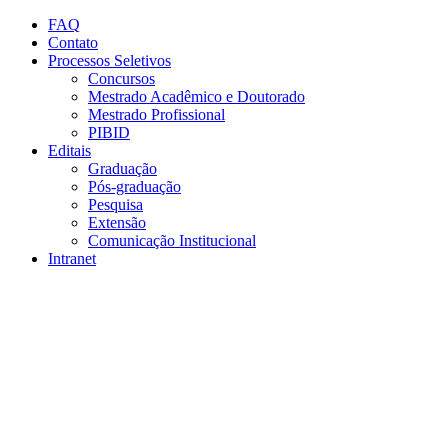
Conteúdo principal
Menu principal
Rodapé
FAQ
Contato
Processos Seletivos
Concursos
Mestrado Acadêmico e Doutorado
Mestrado Profissional
PIBID
Editais
Graduação
Pós-graduação
Pesquisa
Extensão
Comunicação Institucional
Intranet
Aumentar fonte
Diminuir fonte