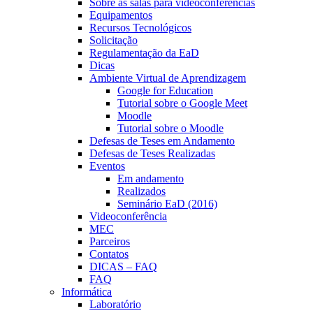
Sobre as salas para videoconferências
Equipamentos
Recursos Tecnológicos
Solicitação
Regulamentação da EaD
Dicas
Ambiente Virtual de Aprendizagem
Google for Education
Tutorial sobre o Google Meet
Moodle
Tutorial sobre o Moodle
Defesas de Teses em Andamento
Defesas de Teses Realizadas
Eventos
Em andamento
Realizados
Seminário EaD (2016)
Videoconferência
MEC
Parceiros
Contatos
DICAS – FAQ
FAQ
Informática
Laboratório