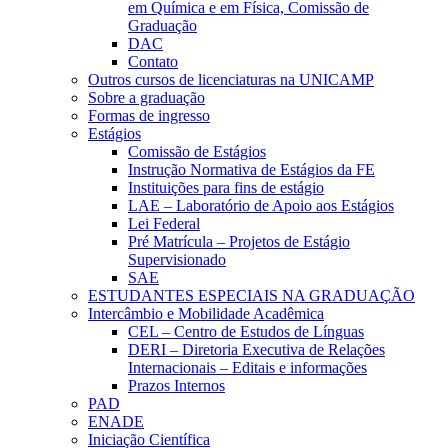
em Química e em Física, Comissão de
Graduação
DAC
Contato
Outros cursos de licenciaturas na UNICAMP
Sobre a graduação
Formas de ingresso
Estágios
Comissão de Estágios
Instrução Normativa de Estágios da FE
Instituições para fins de estágio
LAE – Laboratório de Apoio aos Estágios
Lei Federal
Pré Matrícula – Projetos de Estágio
Supervisionado
SAE
ESTUDANTES ESPECIAIS NA GRADUAÇÃO
Intercâmbio e Mobilidade Acadêmica
CEL – Centro de Estudos de Línguas
DERI – Diretoria Executiva de Relações
Internacionais – Editais e informações
Prazos Internos
PAD
ENADE
Iniciação Científica