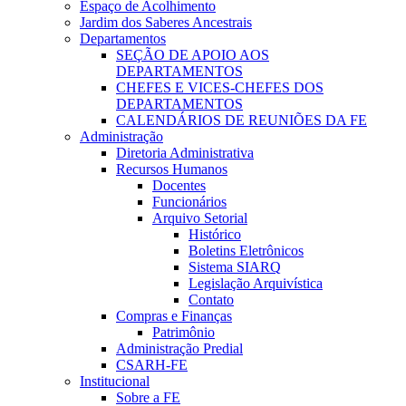
Espaço de Acolhimento
Jardim dos Saberes Ancestrais
Departamentos
SEÇÃO DE APOIO AOS
DEPARTAMENTOS
CHEFES E VICES-CHEFES DOS
DEPARTAMENTOS
CALENDÁRIOS DE REUNIÕES DA FE
Administração
Diretoria Administrativa
Recursos Humanos
Docentes
Funcionários
Arquivo Setorial
Histórico
Boletins Eletrônicos
Sistema SIARQ
Legislação Arquivística
Contato
Compras e Finanças
Patrimônio
Administração Predial
CSARH-FE
Institucional
Sobre a FE