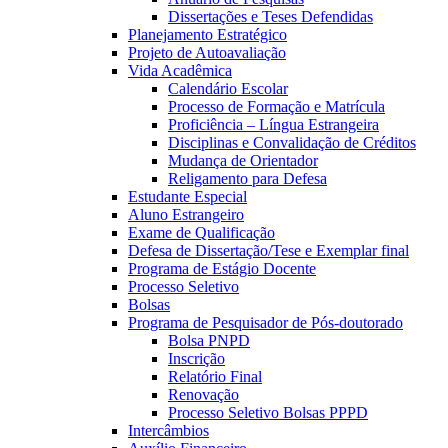
Dissertações e Teses Defendidas
Planejamento Estratégico
Projeto de Autoavaliação
Vida Acadêmica
Calendário Escolar
Processo de Formação e Matrícula
Proficiência – Língua Estrangeira
Disciplinas e Convalidação de Créditos
Mudança de Orientador
Religamento para Defesa
Estudante Especial
Aluno Estrangeiro
Exame de Qualificação
Defesa de Dissertação/Tese e Exemplar final
Programa de Estágio Docente
Processo Seletivo
Bolsas
Programa de Pesquisador de Pós-doutorado
Bolsa PNPD
Inscrição
Relatório Final
Renovação
Processo Seletivo Bolsas PPPD
Intercâmbios