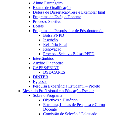
Aluno Estrangeiro
Exame de Qualificação
Defesa de Dissertação/Tese e Exemplar final
Programa de Estágio Docente
Processo Seletivo
Bolsas
Programa de Pesquisador de Pós-doutorado
Bolsa PNPD
Inscrição
Relatório Final
Renovação
Processo Seletivo Bolsas PPPD
Intercâmbios
Auxílio Financeiro
CAPES/PRINT
DSE/CAPES
DINTER
Egressos
Pesquisa Experiência Estudantil – Projeto
Mestrado Profissional em Educação Escolar
Sobre o Programa
Objetivos e Histórico
Estrutura, Linhas de Pesquisa e Corpo
Docente
Comissão de Seleção / Colegiado