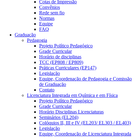
Cotas de Impressão
Convênios
Rede sem fio
Normas
Equipe
FAQ
Graduação
Pedagogia
Projeto Político Pedagógico
Grade Curricular
Horário de disciplinas
TCC (EP808 / EP809)
Práticas Curriculares (EP147)
Legislação
Equipe, Coordenação de Pedagogia e Comissão
de Graduação
Contato
Licenciatura Integrada em Química e em Física
Projeto Político Pedagógico
Grade Curricular
Horário Disciplinas Licenciaturas
Seminários (EL204)
Colóquios II, III e IV (EL203/ EL303 / EL403)
Legislação
Equipe, Coordenação de Licenciatura Integrada