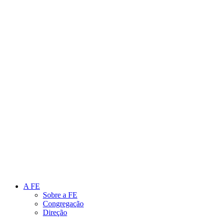
Link para o Instagram
Link para o Youtube
A FE
Sobre a FE
Congregação
Direção