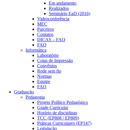
Em andamento
Realizados
Seminário EaD (2016)
Videoconferência
MEC
Parceiros
Contatos
DICAS – FAQ
FAQ
Informática
Laboratório
Cotas de Impressão
Convênios
Rede sem fio
Normas
Equipe
FAQ
Graduação
Pedagogia
Projeto Político Pedagógico
Grade Curricular
Horário de disciplinas
TCC (EP808 / EP809)
Práticas Curriculares (EP147)
Legislação