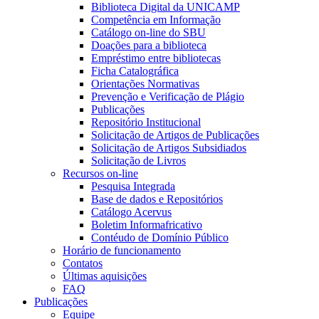
Biblioteca Digital da UNICAMP
Competência em Informação
Catálogo on-line do SBU
Doações para a biblioteca
Empréstimo entre bibliotecas
Ficha Catalográfica
Orientações Normativas
Prevenção e Verificação de Plágio
Publicações
Repositório Institucional
Solicitação de Artigos de Publicações
Solicitação de Artigos Subsidiados
Solicitação de Livros
Recursos on-line
Pesquisa Integrada
Base de dados e Repositórios
Catálogo Acervus
Boletim Informafricativo
Contéudo de Domínio Público
Horário de funcionamento
Contatos
Últimas aquisições
FAQ
Publicações
Equipe