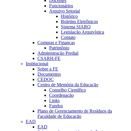
Docentes
Funcionários
Arquivo Setorial
Histórico
Boletins Eletrônicos
Sistema SIARQ
Legislação Arquivística
Contato
Compras e Finanças
Patrimônio
Administração Predial
CSARH-FE
Institucional
Sobre a FE
Documentos
CEDOC
Centro de Memória da Educação
Conselho Científico
Coordenação
Links
Fundos
Plano de Gerenciamento de Resíduos da
Faculdade de Educação
EAD
EAD