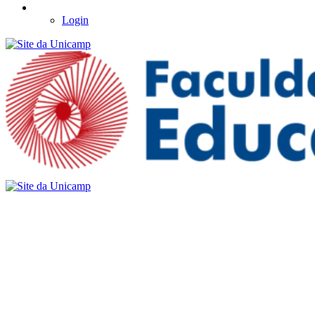
Login