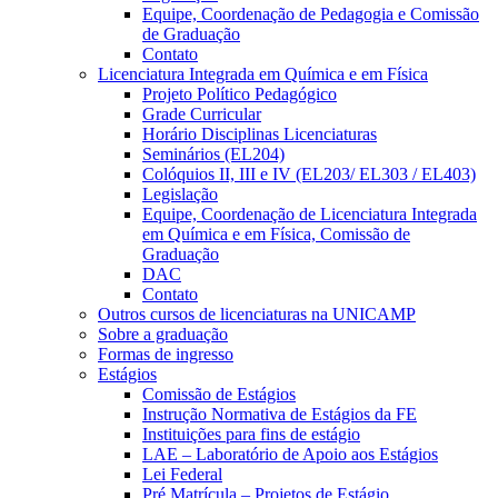
Equipe, Coordenação de Pedagogia e Comissão
de Graduação
Contato
Licenciatura Integrada em Química e em Física
Projeto Político Pedagógico
Grade Curricular
Horário Disciplinas Licenciaturas
Seminários (EL204)
Colóquios II, III e IV (EL203/ EL303 / EL403)
Legislação
Equipe, Coordenação de Licenciatura Integrada
em Química e em Física, Comissão de
Graduação
DAC
Contato
Outros cursos de licenciaturas na UNICAMP
Sobre a graduação
Formas de ingresso
Estágios
Comissão de Estágios
Instrução Normativa de Estágios da FE
Instituições para fins de estágio
LAE – Laboratório de Apoio aos Estágios
Lei Federal
Pré Matrícula – Projetos de Estágio