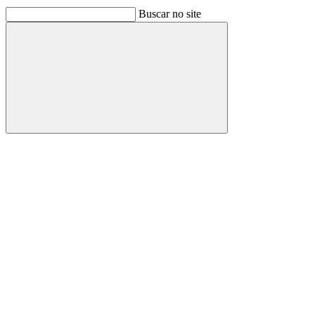
Buscar no site
Buscar
Link para o Facebook
Link para o Linkedin