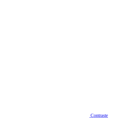
Diminuir fonte
Contraste