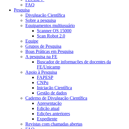
FAQ
Pesquisa
Divulgação Científica
Sobre a pesquisa
Equipamentos multiusuário
Scanner OS 15000
Scan Robot 2.0
Equipe
Grupos de Pesquisa
Boas Práticas em Pesquisa
A pesquisa na FE
Buscador de informações de docentes da
FE/Unicamp
Apoio à Pesquisa
FAPESP
CNPq
Iniciação Científica
Gestão de dados
Caderno de Divulgação Científica
Apresentação
Edição atual
Edições anteriores
Expediente
Revistas com chamadas abertas