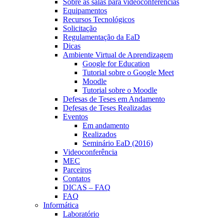
Sobre as salas para videoconferências
Equipamentos
Recursos Tecnológicos
Solicitação
Regulamentação da EaD
Dicas
Ambiente Virtual de Aprendizagem
Google for Education
Tutorial sobre o Google Meet
Moodle
Tutorial sobre o Moodle
Defesas de Teses em Andamento
Defesas de Teses Realizadas
Eventos
Em andamento
Realizados
Seminário EaD (2016)
Videoconferência
MEC
Parceiros
Contatos
DICAS – FAQ
FAQ
Informática
Laboratório