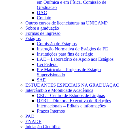
em Química e em Física, Comissão de
Graduação
DAC
Contato
Outros cursos de licenciaturas na UNICAMP
Sobre a graduação
Formas de ingresso
Estágios
Comissão de Estágios
Instrução Normativa de Estágios da FE
Instituições para fins de estágio
LAE – Laboratório de Apoio aos Estágios
Lei Federal
Pré Matrícula – Projetos de Estágio
Supervisionado
SAE
ESTUDANTES ESPECIAIS NA GRADUAÇÃO
Intercâmbio e Mobilidade Acadêmica
CEL – Centro de Estudos de Línguas
DERI – Diretoria Executiva de Relações
Internacionais – Editais e informações
Prazos Internos
PAD
ENADE
Iniciação Científica