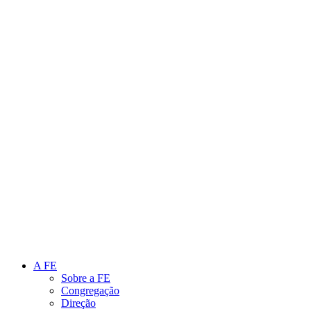
Link para o Instagram
Link para o Youtube
A FE
Sobre a FE
Congregação
Direção