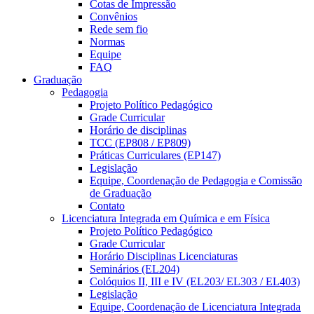
Cotas de Impressão
Convênios
Rede sem fio
Normas
Equipe
FAQ
Graduação
Pedagogia
Projeto Político Pedagógico
Grade Curricular
Horário de disciplinas
TCC (EP808 / EP809)
Práticas Curriculares (EP147)
Legislação
Equipe, Coordenação de Pedagogia e Comissão
de Graduação
Contato
Licenciatura Integrada em Química e em Física
Projeto Político Pedagógico
Grade Curricular
Horário Disciplinas Licenciaturas
Seminários (EL204)
Colóquios II, III e IV (EL203/ EL303 / EL403)
Legislação
Equipe, Coordenação de Licenciatura Integrada