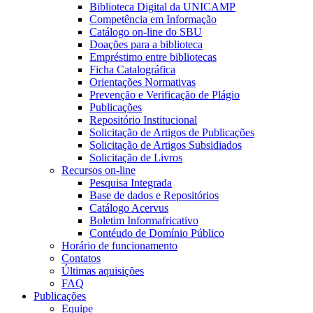
Biblioteca Digital da UNICAMP
Competência em Informação
Catálogo on-line do SBU
Doações para a biblioteca
Empréstimo entre bibliotecas
Ficha Catalográfica
Orientações Normativas
Prevenção e Verificação de Plágio
Publicações
Repositório Institucional
Solicitação de Artigos de Publicações
Solicitação de Artigos Subsidiados
Solicitação de Livros
Recursos on-line
Pesquisa Integrada
Base de dados e Repositórios
Catálogo Acervus
Boletim Informafricativo
Contéudo de Domínio Público
Horário de funcionamento
Contatos
Últimas aquisições
FAQ
Publicações
Equipe