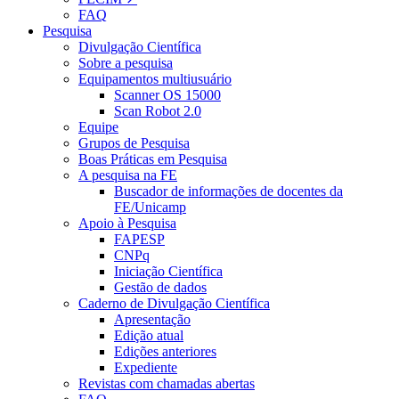
FAQ
Pesquisa
Divulgação Científica
Sobre a pesquisa
Equipamentos multiusuário
Scanner OS 15000
Scan Robot 2.0
Equipe
Grupos de Pesquisa
Boas Práticas em Pesquisa
A pesquisa na FE
Buscador de informações de docentes da
FE/Unicamp
Apoio à Pesquisa
FAPESP
CNPq
Iniciação Científica
Gestão de dados
Caderno de Divulgação Científica
Apresentação
Edição atual
Edições anteriores
Expediente
Revistas com chamadas abertas