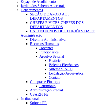
Espaço de Acolhimento
Jardim dos Saberes Ancestrais
Departamentos
SEÇÃO DE APOIO AOS
DEPARTAMENTOS
CHEFES E VICES-CHEFES DOS
DEPARTAMENTOS
CALENDÁRIOS DE REUNIÕES DA FE
Administração
Diretoria Administrativa
Recursos Humanos
Docentes
Funcionários
Arquivo Setorial
Histórico
Boletins Eletrônicos
Sistema SIARQ
Legislação Arquivística
Contato
Compras e Finanças
Patrimônio
Administração Predial
CSARH-FE
Institucional
Sobre a FE