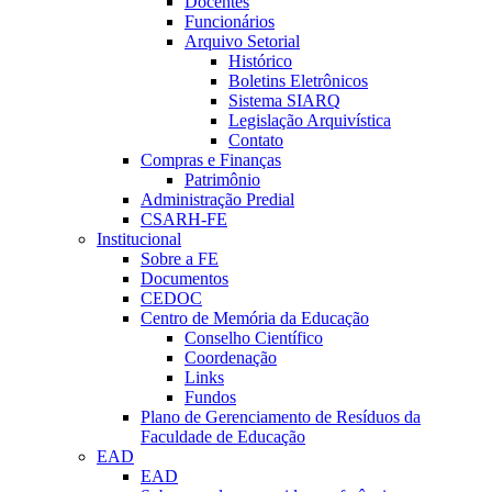
Docentes
Funcionários
Arquivo Setorial
Histórico
Boletins Eletrônicos
Sistema SIARQ
Legislação Arquivística
Contato
Compras e Finanças
Patrimônio
Administração Predial
CSARH-FE
Institucional
Sobre a FE
Documentos
CEDOC
Centro de Memória da Educação
Conselho Científico
Coordenação
Links
Fundos
Plano de Gerenciamento de Resíduos da
Faculdade de Educação
EAD
EAD