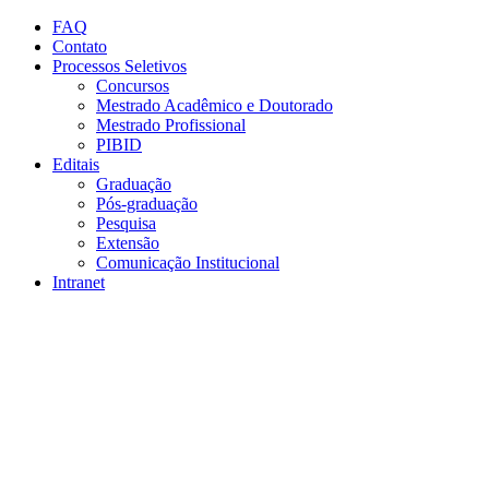
Conteúdo principal
Menu principal
Rodapé
FAQ
Contato
Processos Seletivos
Concursos
Mestrado Acadêmico e Doutorado
Mestrado Profissional
PIBID
Editais
Graduação
Pós-graduação
Pesquisa
Extensão
Comunicação Institucional
Intranet
Aumentar fonte
Diminuir fonte