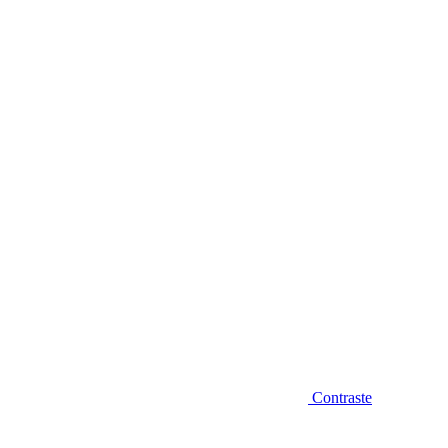
Diminuir fonte
Contraste