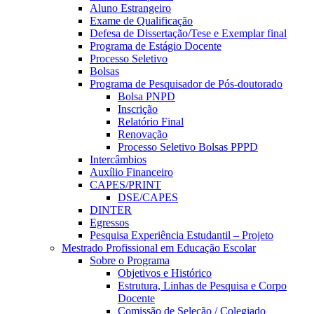
Aluno Estrangeiro
Exame de Qualificação
Defesa de Dissertação/Tese e Exemplar final
Programa de Estágio Docente
Processo Seletivo
Bolsas
Programa de Pesquisador de Pós-doutorado
Bolsa PNPD
Inscrição
Relatório Final
Renovação
Processo Seletivo Bolsas PPPD
Intercâmbios
Auxílio Financeiro
CAPES/PRINT
DSE/CAPES
DINTER
Egressos
Pesquisa Experiência Estudantil – Projeto
Mestrado Profissional em Educação Escolar
Sobre o Programa
Objetivos e Histórico
Estrutura, Linhas de Pesquisa e Corpo
Docente
Comissão de Seleção / Colegiado