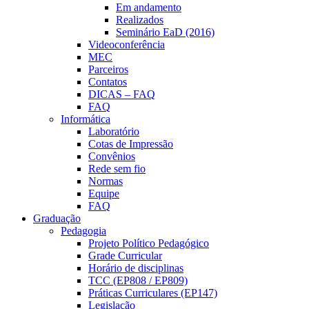
Em andamento
Realizados
Seminário EaD (2016)
Videoconferência
MEC
Parceiros
Contatos
DICAS – FAQ
FAQ
Informática
Laboratório
Cotas de Impressão
Convênios
Rede sem fio
Normas
Equipe
FAQ
Graduação
Pedagogia
Projeto Político Pedagógico
Grade Curricular
Horário de disciplinas
TCC (EP808 / EP809)
Práticas Curriculares (EP147)
Legislação