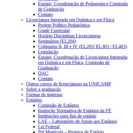
Equipe, Coordenação de Pedagogia e Comissão
de Graduação
Contato
Licenciatura Integrada em Química e em Física
Projeto Político Pedagógico
Grade Curricular
Horário Disciplinas Licenciaturas
Seminários (EL204)
Colóquios II, III e IV (EL203/ EL303 / EL403)
Legislação
Equipe, Coordenação de Licenciatura Integrada
em Química e em Física, Comissão de
Graduação
DAC
Contato
Outros cursos de licenciaturas na UNICAMP
Sobre a graduação
Formas de ingresso
Estágios
Comissão de Estágios
Instrução Normativa de Estágios da FE
Instituições para fins de estágio
LAE – Laboratório de Apoio aos Estágios
Lei Federal
Pré Matrícula – Projetos de Estágio