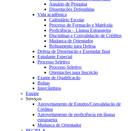
Anuário de Pesquisa
Dissertações Defendidas
Vida acadêmica
Caléndário Escolar
Processo de Formação e Matrícula
Proficiência – Língua Estrangeira
Disciplinas e Convalidação de Créditos
Mudança de Orientador
Religamento para Defesa
Defesa de Dissertação e Exemplar final
Estudante Especial
Processo Seletivo
Processo Seletivo
Orientações para Inscrição
Exame de Qualificação
Bolsas
Intercâmbios
Equipe
Serviços
Aproveitamento de Estudos/Convalidação de
Créditos
Aproveitamento de proficiência em língua
estrangeira
Mudança de Orientador
PECIM ↗