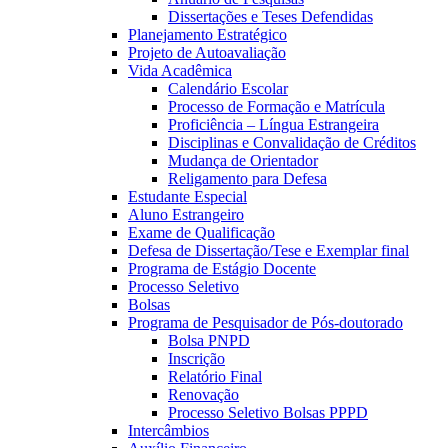
Dissertações e Teses Defendidas
Planejamento Estratégico
Projeto de Autoavaliação
Vida Acadêmica
Calendário Escolar
Processo de Formação e Matrícula
Proficiência – Língua Estrangeira
Disciplinas e Convalidação de Créditos
Mudança de Orientador
Religamento para Defesa
Estudante Especial
Aluno Estrangeiro
Exame de Qualificação
Defesa de Dissertação/Tese e Exemplar final
Programa de Estágio Docente
Processo Seletivo
Bolsas
Programa de Pesquisador de Pós-doutorado
Bolsa PNPD
Inscrição
Relatório Final
Renovação
Processo Seletivo Bolsas PPPD
Intercâmbios