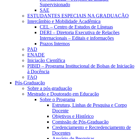
Supervisionado
SAE
ESTUDANTES ESPECIAIS NA GRADUAÇÃO
Intercâmbio e Mobilidade Acadêmica
CEL – Centro de Estudos de Línguas
DERI – Diretoria Executiva de Relações
Internacionais – Editais e informações
Prazos Internos
PAD
ENADE
Iniciação Científica
PIBID – Programa Institucional de Bolsas de Iniciação
à Docência
FAQ
Pós-Graduação
Sobre a pós-graduação
Mestrado e Doutorado em Educação
Sobre o Programa
Estrutura, Linhas de Pesquisa e Corpo
Docente
Objetivos e Histórico
Comissão de Pós-Graduação
Credenciamento e Recredenciamento de
Docentes
Anuário de Pesquisas