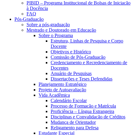
PIBID – Programa Institucional de Bolsas de Iniciação
à Docência
FAQ
Pós-Graduação
Sobre a pós-graduação
Mestrado e Doutorado em Educação
Sobre o Programa
Estrutura, Linhas de Pesquisa e Corpo
Docente
Objetivos e Histórico
Comissão de Pós-Graduação
Credenciamento e Recredenciamento de
Docentes
Anuário de Pesquisas
Dissertações e Teses Defendidas
Planejamento Estratégico
Projeto de Autoavaliação
Vida Acadêmica
Calendário Escolar
Processo de Formação e Matrícula
Proficiência – Língua Estrangeira
Disciplinas e Convalidação de Créditos
Mudança de Orientador
Religamento para Defesa
Estudante Especial