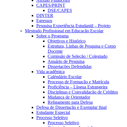
Auxílio Financeiro
CAPES/PRINT
DSE/CAPES
DINTER
Egressos
Pesquisa Experiência Estudantil – Projeto
Mestrado Profissional em Educação Escolar
Sobre o Programa
Objetivos e Histórico
Estrutura, Linhas de Pesquisa e Corpo
Docente
Comissão de Seleção / Colegiado
Anuário de Pesquisa
Dissertações Defendidas
Vida acadêmica
Caléndário Escolar
Processo de Formação e Matrícula
Proficiência – Língua Estrangeira
Disciplinas e Convalidação de Créditos
Mudança de Orientador
Religamento para Defesa
Defesa de Dissertação e Exemplar final
Estudante Especial
Processo Seletivo
Processo Seletivo