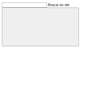
Buscar no site
Buscar
Link para o Facebook
Link para o Linkedin