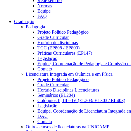
Rede sem fio
Normas
Equipe
FAQ
Graduação
Pedagogia
Projeto Político Pedagógico
Grade Curricular
Horário de disciplinas
TCC (EP808 / EP809)
Práticas Curriculares (EP147)
Legislação
Equipe, Coordenação de Pedagogia e Comissão d
Contato
Licenciatura Integrada em Química e em Física
Projeto Político Pedagógico
Grade Curricular
Horário Disciplinas Licenciaturas
Seminários (EL204)
Colóquios II, III e IV (EL203/ EL303 / EL403)
Legislação
Equipe, Coordenação de Licenciatura Integrada e
DAC
Contato
Outros cursos de licenciaturas na UNICAMP