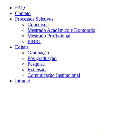
Conteúdo principal
Menu principal
Rodapé
FAQ
Contato
Processos Seletivos
Concursos
Mestrado Acadêmico e Doutorado
Mestrado Profissional
PIBID
Editais
Graduação
Pós-graduação
Pesquisa
Extensão
Comunicação Institucional
Intranet
Aumentar fonte