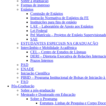
Sobre a graduação
Formas de ingresso
Estágios
Comissão de Estágios
Instrução Normativa de Estágios da FE
Instituições para fins de estágio
LAE – Laboratório de Apoio aos Estágios
Lei Federal
Pré Matrícula – Projetos de Estágio Supervisionad
SAE
ESTUDANTES ESPECIAIS NA GRADUAÇÃO
Intercâmbio e Mobilidade Acadêmica
CEL – Centro de Estudos de Línguas
DERI – Diretoria Executiva de Relações Internacio
Prazos Internos
PAD
ENADE
Iniciação Científica
PIBID – Programa Institucional de Bolsas de Iniciação 
FAQ
Pós-Graduação
Sobre a pós-graduação
Mestrado e Doutorado em Educação
Sobre o Programa
Estrutura, Linhas de Pesquisa e Corpo Doce