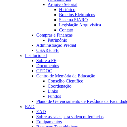
Arquivo Setorial
Histórico
Boletins Eletrônicos
Sistema SIARQ
Legislação Arquivística
Contato
Compras e Finanças
Patrimônio
Administração Predial
CSARH-FE
Institucional
Sobre a FE
Documentos
CEDOC
Centro de Memória da Educação
Conselho Científico
Coordenação
Links
Fundos
Plano de Gerenciamento de Resíduos da Faculdad
EAD
EAD
Sobre as salas para videoconferências
Equipamentos
Recursos Tecnológicos