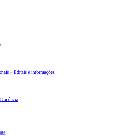
o
nais – Editais e informações
à Docência
nte