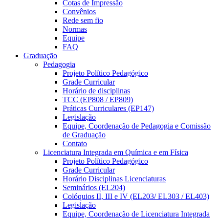
Cotas de Impressão
Convênios
Rede sem fio
Normas
Equipe
FAQ
Graduação
Pedagogia
Projeto Político Pedagógico
Grade Curricular
Horário de disciplinas
TCC (EP808 / EP809)
Práticas Curriculares (EP147)
Legislação
Equipe, Coordenação de Pedagogia e Comissão
de Graduação
Contato
Licenciatura Integrada em Química e em Física
Projeto Político Pedagógico
Grade Curricular
Horário Disciplinas Licenciaturas
Seminários (EL204)
Colóquios II, III e IV (EL203/ EL303 / EL403)
Legislação
Equipe, Coordenação de Licenciatura Integrada