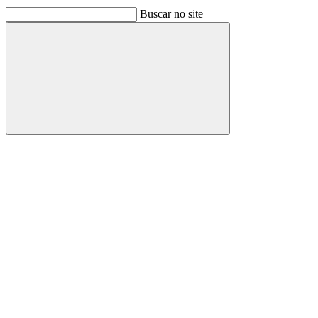
Buscar no site
Buscar
Link para o Facebook
Link para o Linkedin