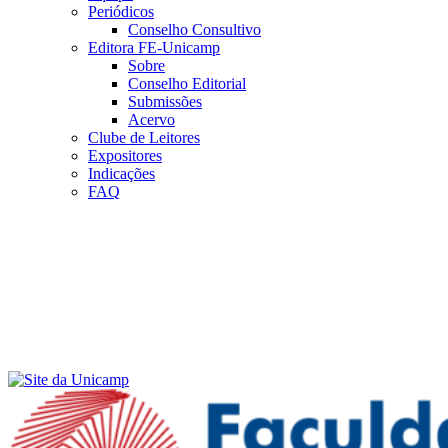
Periódicos
Conselho Consultivo
Editora FE-Unicamp
Sobre
Conselho Editorial
Submissões
Acervo
Clube de Leitores
Expositores
Indicações
FAQ
Menu