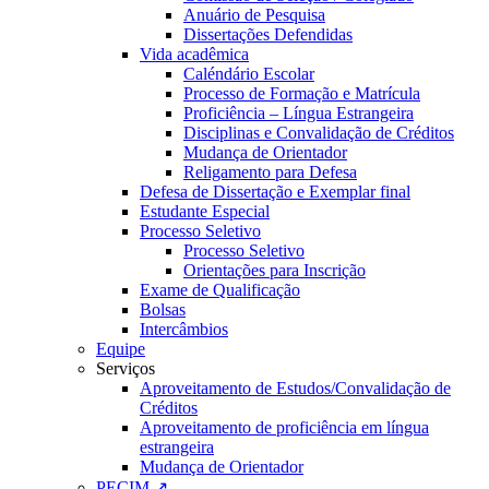
Anuário de Pesquisa
Dissertações Defendidas
Vida acadêmica
Caléndário Escolar
Processo de Formação e Matrícula
Proficiência – Língua Estrangeira
Disciplinas e Convalidação de Créditos
Mudança de Orientador
Religamento para Defesa
Defesa de Dissertação e Exemplar final
Estudante Especial
Processo Seletivo
Processo Seletivo
Orientações para Inscrição
Exame de Qualificação
Bolsas
Intercâmbios
Equipe
Serviços
Aproveitamento de Estudos/Convalidação de
Créditos
Aproveitamento de proficiência em língua
estrangeira
Mudança de Orientador
PECIM ↗