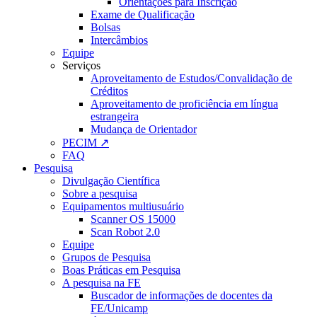
Orientações para Inscrição
Exame de Qualificação
Bolsas
Intercâmbios
Equipe
Serviços
Aproveitamento de Estudos/Convalidação de
Créditos
Aproveitamento de proficiência em língua
estrangeira
Mudança de Orientador
PECIM ↗
FAQ
Pesquisa
Divulgação Científica
Sobre a pesquisa
Equipamentos multiusuário
Scanner OS 15000
Scan Robot 2.0
Equipe
Grupos de Pesquisa
Boas Práticas em Pesquisa
A pesquisa na FE
Buscador de informações de docentes da
FE/Unicamp