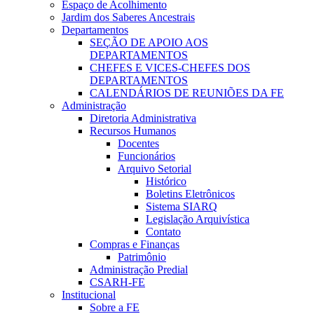
Espaço de Acolhimento
Jardim dos Saberes Ancestrais
Departamentos
SEÇÃO DE APOIO AOS
DEPARTAMENTOS
CHEFES E VICES-CHEFES DOS
DEPARTAMENTOS
CALENDÁRIOS DE REUNIÕES DA FE
Administração
Diretoria Administrativa
Recursos Humanos
Docentes
Funcionários
Arquivo Setorial
Histórico
Boletins Eletrônicos
Sistema SIARQ
Legislação Arquivística
Contato
Compras e Finanças
Patrimônio
Administração Predial
CSARH-FE
Institucional
Sobre a FE