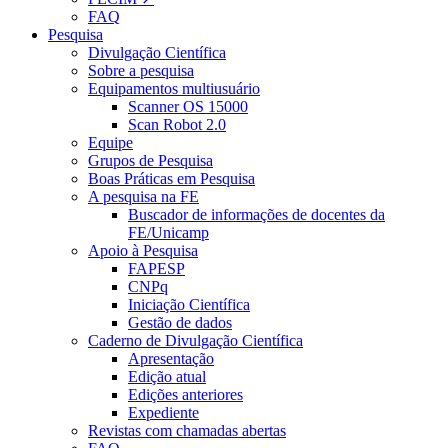
FAQ
Pesquisa
Divulgação Científica
Sobre a pesquisa
Equipamentos multiusuário
Scanner OS 15000
Scan Robot 2.0
Equipe
Grupos de Pesquisa
Boas Práticas em Pesquisa
A pesquisa na FE
Buscador de informações de docentes da
FE/Unicamp
Apoio à Pesquisa
FAPESP
CNPq
Iniciação Científica
Gestão de dados
Caderno de Divulgação Científica
Apresentação
Edição atual
Edições anteriores
Expediente
Revistas com chamadas abertas