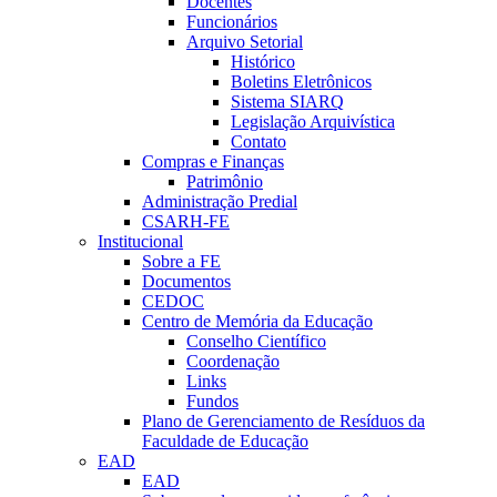
Docentes
Funcionários
Arquivo Setorial
Histórico
Boletins Eletrônicos
Sistema SIARQ
Legislação Arquivística
Contato
Compras e Finanças
Patrimônio
Administração Predial
CSARH-FE
Institucional
Sobre a FE
Documentos
CEDOC
Centro de Memória da Educação
Conselho Científico
Coordenação
Links
Fundos
Plano de Gerenciamento de Resíduos da
Faculdade de Educação
EAD
EAD