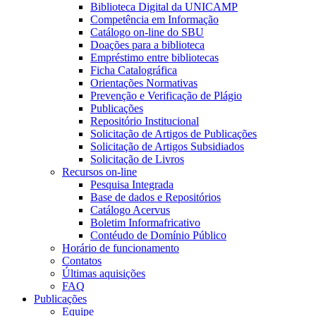
Biblioteca Digital da UNICAMP
Competência em Informação
Catálogo on-line do SBU
Doações para a biblioteca
Empréstimo entre bibliotecas
Ficha Catalográfica
Orientações Normativas
Prevenção e Verificação de Plágio
Publicações
Repositório Institucional
Solicitação de Artigos de Publicações
Solicitação de Artigos Subsidiados
Solicitação de Livros
Recursos on-line
Pesquisa Integrada
Base de dados e Repositórios
Catálogo Acervus
Boletim Informafricativo
Contéudo de Domínio Público
Horário de funcionamento
Contatos
Últimas aquisições
FAQ
Publicações
Equipe