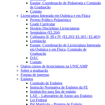
Equipe, Coordenação de Pedagogia e Comissão
de Graduação
Contato
Licenciatura Integrada em Química e em Física
Projeto Político Pedagógico
Grade Curricular
Horário Disciplinas Licenciaturas
Seminários (EL204)
Colóquios II, III e IV (EL203/ EL303 / EL403)
Legislação
Equipe, Coordenação de Licenciatura Integrada
em Química e em Física, Comissão de
Graduação
DAC
Contato
Outros cursos de licenciaturas na UNICAMP
Sobre a graduação
Formas de ingresso
Estágios
Comissão de Estágios
Instrução Normativa de Estágios da FE
Instituições para fins de estágio
LAE – Laboratório de Apoio aos Estágios
Lei Federal
Pré Matrícula – Projetos de Estágio