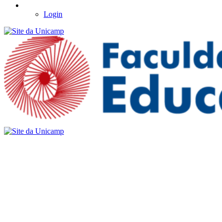
Login