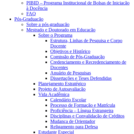
PIBID – Programa Institucional de Bolsas de Iniciação
à Docência
FAQ
Pós-Graduação
Sobre a pós-graduação
Mestrado e Doutorado em Educação
Sobre o Programa
Estrutura, Linhas de Pesquisa e Corpo
Docente
Objetivos e Histórico
Comissão de Pós-Graduação
Credenciamento e Recredenciamento de
Docentes
Anuário de Pesquisas
Dissertações e Teses Defendidas
Planejamento Estratégico
Projeto de Autoavaliação
Vida Acadêmica
Calendário Escolar
Processo de Formação e Matrícula
Proficiência – Língua Estrangeira
Disciplinas e Convalidação de Créditos
Mudança de Orientador
Religamento para Defesa
Estudante Especial