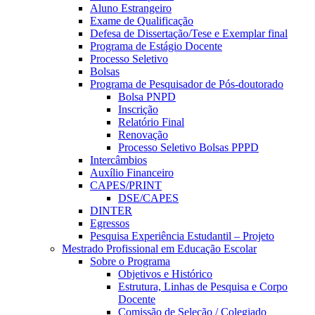
Aluno Estrangeiro
Exame de Qualificação
Defesa de Dissertação/Tese e Exemplar final
Programa de Estágio Docente
Processo Seletivo
Bolsas
Programa de Pesquisador de Pós-doutorado
Bolsa PNPD
Inscrição
Relatório Final
Renovação
Processo Seletivo Bolsas PPPD
Intercâmbios
Auxílio Financeiro
CAPES/PRINT
DSE/CAPES
DINTER
Egressos
Pesquisa Experiência Estudantil – Projeto
Mestrado Profissional em Educação Escolar
Sobre o Programa
Objetivos e Histórico
Estrutura, Linhas de Pesquisa e Corpo
Docente
Comissão de Seleção / Colegiado