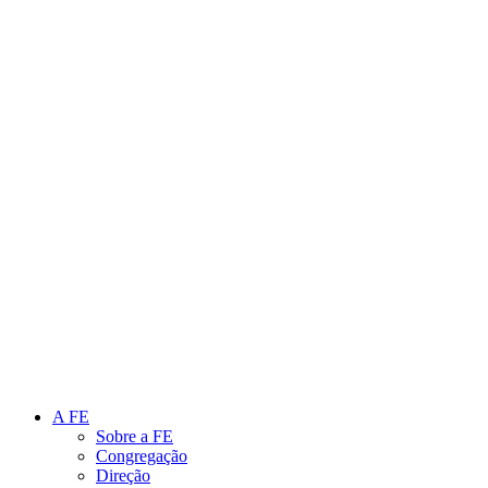
Link para o Instagram
Link para o Youtube
A FE
Sobre a FE
Congregação
Direção