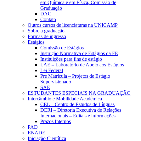
em Química e em Física, Comissão de
Graduação
DAC
Contato
Outros cursos de licenciaturas na UNICAMP
Sobre a graduação
Formas de ingresso
Estágios
Comissão de Estágios
Instrução Normativa de Estágios da FE
Instituições para fins de estágio
LAE – Laboratório de Apoio aos Estágios
Lei Federal
Pré Matrícula – Projetos de Estágio
Supervisionado
SAE
ESTUDANTES ESPECIAIS NA GRADUAÇÃO
Intercâmbio e Mobilidade Acadêmica
CEL – Centro de Estudos de Línguas
DERI – Diretoria Executiva de Relações
Internacionais – Editais e informações
Prazos Internos
PAD
ENADE
Iniciação Científica