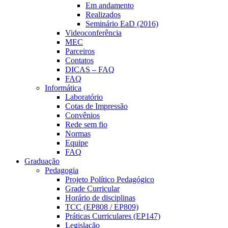
Em andamento
Realizados
Seminário EaD (2016)
Videoconferência
MEC
Parceiros
Contatos
DICAS – FAQ
FAQ
Informática
Laboratório
Cotas de Impressão
Convênios
Rede sem fio
Normas
Equipe
FAQ
Graduação
Pedagogia
Projeto Político Pedagógico
Grade Curricular
Horário de disciplinas
TCC (EP808 / EP809)
Práticas Curriculares (EP147)
Legislação