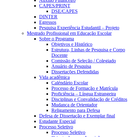
Auxílio Financeiro
CAPES/PRINT
DSE/CAPES
DINTER
Egressos
Pesquisa Experiência Estudantil – Projeto
Mestrado Profissional em Educação Escolar
Sobre o Programa
Objetivos e Histórico
Estrutura, Linhas de Pesquisa e Corpo
Docente
Comissão de Seleção / Colegiado
Anuário de Pesquisa
Dissertações Defendidas
Vida acadêmica
Caléndário Escolar
Processo de Formação e Matrícula
Proficiência – Língua Estrangeira
Disciplinas e Convalidação de Créditos
Mudança de Orientador
Religamento para Defesa
Defesa de Dissertação e Exemplar final
Estudante Especial
Processo Seletivo
Processo Seletivo