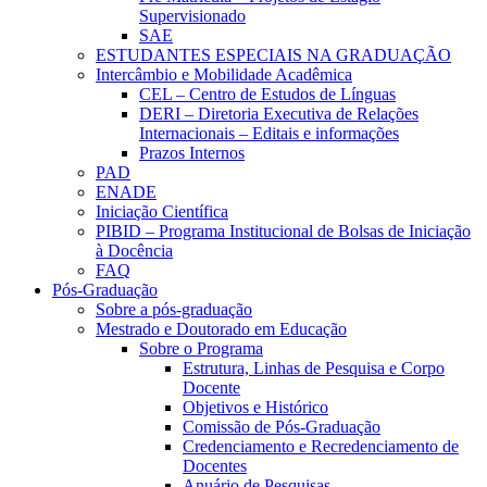
Supervisionado
SAE
ESTUDANTES ESPECIAIS NA GRADUAÇÃO
Intercâmbio e Mobilidade Acadêmica
CEL – Centro de Estudos de Línguas
DERI – Diretoria Executiva de Relações
Internacionais – Editais e informações
Prazos Internos
PAD
ENADE
Iniciação Científica
PIBID – Programa Institucional de Bolsas de Iniciação
à Docência
FAQ
Pós-Graduação
Sobre a pós-graduação
Mestrado e Doutorado em Educação
Sobre o Programa
Estrutura, Linhas de Pesquisa e Corpo
Docente
Objetivos e Histórico
Comissão de Pós-Graduação
Credenciamento e Recredenciamento de
Docentes
Anuário de Pesquisas