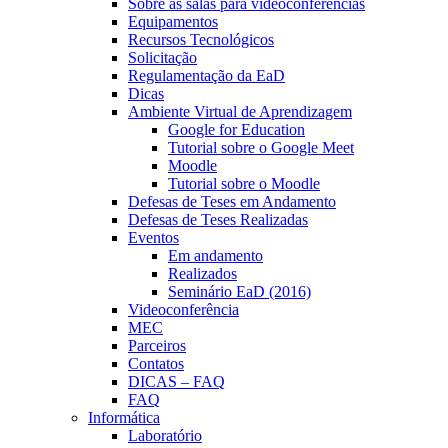
Sobre as salas para videoconferências
Equipamentos
Recursos Tecnológicos
Solicitação
Regulamentação da EaD
Dicas
Ambiente Virtual de Aprendizagem
Google for Education
Tutorial sobre o Google Meet
Moodle
Tutorial sobre o Moodle
Defesas de Teses em Andamento
Defesas de Teses Realizadas
Eventos
Em andamento
Realizados
Seminário EaD (2016)
Videoconferência
MEC
Parceiros
Contatos
DICAS – FAQ
FAQ
Informática
Laboratório