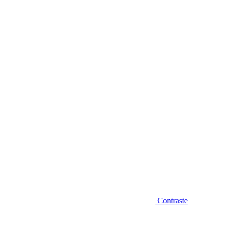
Diminuir fonte
Contraste