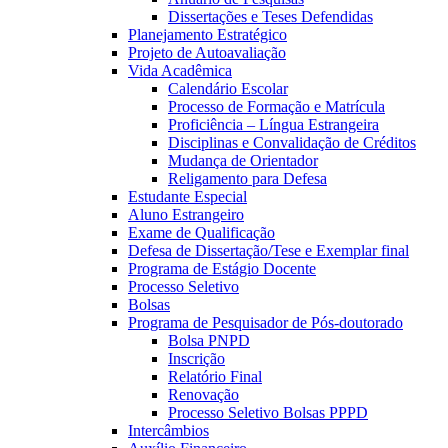
Dissertações e Teses Defendidas
Planejamento Estratégico
Projeto de Autoavaliação
Vida Acadêmica
Calendário Escolar
Processo de Formação e Matrícula
Proficiência – Língua Estrangeira
Disciplinas e Convalidação de Créditos
Mudança de Orientador
Religamento para Defesa
Estudante Especial
Aluno Estrangeiro
Exame de Qualificação
Defesa de Dissertação/Tese e Exemplar final
Programa de Estágio Docente
Processo Seletivo
Bolsas
Programa de Pesquisador de Pós-doutorado
Bolsa PNPD
Inscrição
Relatório Final
Renovação
Processo Seletivo Bolsas PPPD
Intercâmbios