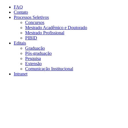
Conteúdo principal
Menu principal
Rodapé
FAQ
Contato
Processos Seletivos
Concursos
Mestrado Acadêmico e Doutorado
Mestrado Profissional
PIBID
Editais
Graduação
Pós-graduação
Pesquisa
Extensão
Comunicação Institucional
Intranet
Aumentar fonte
Diminuir fonte