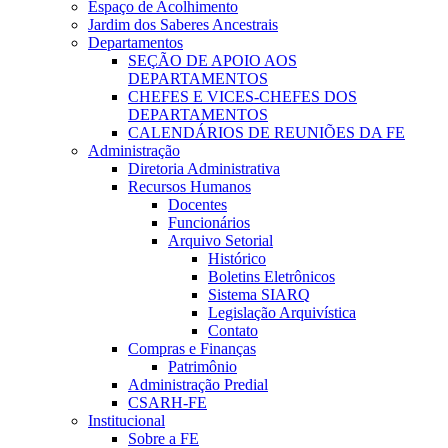
Espaço de Acolhimento
Jardim dos Saberes Ancestrais
Departamentos
SEÇÃO DE APOIO AOS
DEPARTAMENTOS
CHEFES E VICES-CHEFES DOS
DEPARTAMENTOS
CALENDÁRIOS DE REUNIÕES DA FE
Administração
Diretoria Administrativa
Recursos Humanos
Docentes
Funcionários
Arquivo Setorial
Histórico
Boletins Eletrônicos
Sistema SIARQ
Legislação Arquivística
Contato
Compras e Finanças
Patrimônio
Administração Predial
CSARH-FE
Institucional
Sobre a FE