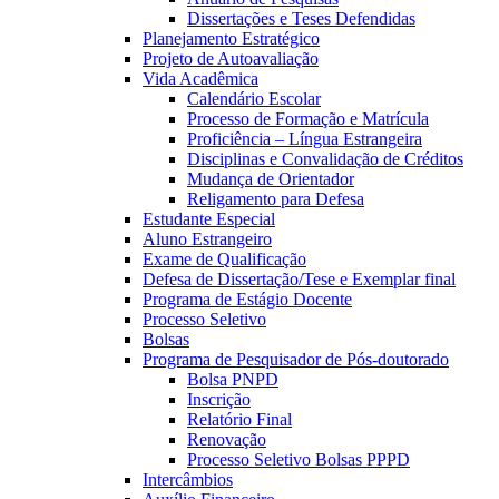
Dissertações e Teses Defendidas
Planejamento Estratégico
Projeto de Autoavaliação
Vida Acadêmica
Calendário Escolar
Processo de Formação e Matrícula
Proficiência – Língua Estrangeira
Disciplinas e Convalidação de Créditos
Mudança de Orientador
Religamento para Defesa
Estudante Especial
Aluno Estrangeiro
Exame de Qualificação
Defesa de Dissertação/Tese e Exemplar final
Programa de Estágio Docente
Processo Seletivo
Bolsas
Programa de Pesquisador de Pós-doutorado
Bolsa PNPD
Inscrição
Relatório Final
Renovação
Processo Seletivo Bolsas PPPD
Intercâmbios