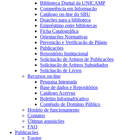
Biblioteca Digital da UNICAMP
Competência em Informação
Catálogo on-line do SBU
Doações para a biblioteca
Empréstimo entre bibliotecas
Ficha Catalográfica
Orientações Normativas
Prevenção e Verificação de Plágio
Publicações
Repositório Institucional
Solicitação de Artigos de Publicações
Solicitação de Artigos Subsidiados
Solicitação de Livros
Recursos on-line
Pesquisa Integrada
Base de dados e Repositórios
Catálogo Acervus
Boletim Informafricativo
Contéudo de Domínio Público
Horário de funcionamento
Contatos
Últimas aquisições
FAQ
Publicações
Equipe