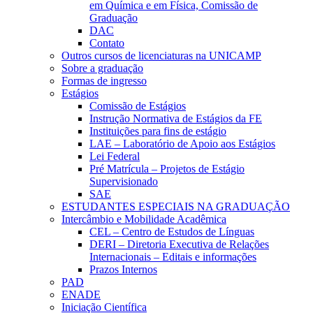
em Química e em Física, Comissão de
Graduação
DAC
Contato
Outros cursos de licenciaturas na UNICAMP
Sobre a graduação
Formas de ingresso
Estágios
Comissão de Estágios
Instrução Normativa de Estágios da FE
Instituições para fins de estágio
LAE – Laboratório de Apoio aos Estágios
Lei Federal
Pré Matrícula – Projetos de Estágio
Supervisionado
SAE
ESTUDANTES ESPECIAIS NA GRADUAÇÃO
Intercâmbio e Mobilidade Acadêmica
CEL – Centro de Estudos de Línguas
DERI – Diretoria Executiva de Relações
Internacionais – Editais e informações
Prazos Internos
PAD
ENADE
Iniciação Científica