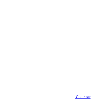
Diminuir fonte
Contraste