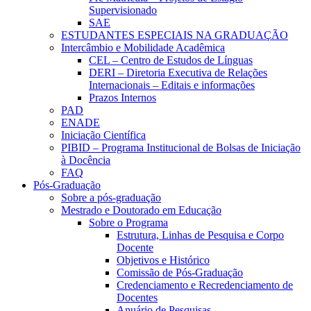
Supervisionado
SAE
ESTUDANTES ESPECIAIS NA GRADUAÇÃO
Intercâmbio e Mobilidade Acadêmica
CEL – Centro de Estudos de Línguas
DERI – Diretoria Executiva de Relações
Internacionais – Editais e informações
Prazos Internos
PAD
ENADE
Iniciação Científica
PIBID – Programa Institucional de Bolsas de Iniciação
à Docência
FAQ
Pós-Graduação
Sobre a pós-graduação
Mestrado e Doutorado em Educação
Sobre o Programa
Estrutura, Linhas de Pesquisa e Corpo
Docente
Objetivos e Histórico
Comissão de Pós-Graduação
Credenciamento e Recredenciamento de
Docentes
Anuário de Pesquisas