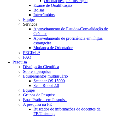
Orientações para Inscrição
Exame de Qualificação
Bolsas
Intercâmbios
Equipe
Serviços
Aproveitamento de Estudos/Convalidação de
Créditos
Aproveitamento de proficiência em língua
estrangeira
Mudança de Orientador
PECIM ↗
FAQ
Pesquisa
Divulgação Científica
Sobre a pesquisa
Equipamentos multiusuário
Scanner OS 15000
Scan Robot 2.0
Equipe
Grupos de Pesquisa
Boas Práticas em Pesquisa
A pesquisa na FE
Buscador de informações de docentes da
FE/Unicamp