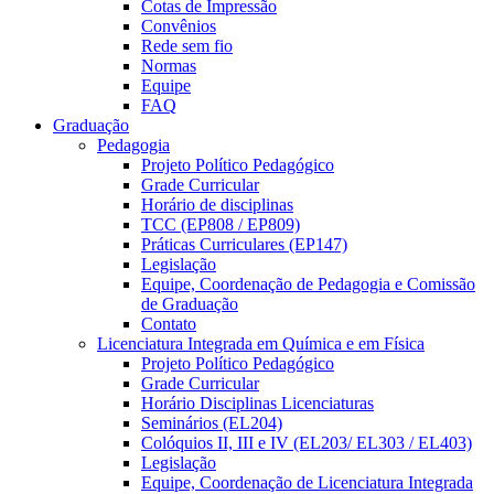
Cotas de Impressão
Convênios
Rede sem fio
Normas
Equipe
FAQ
Graduação
Pedagogia
Projeto Político Pedagógico
Grade Curricular
Horário de disciplinas
TCC (EP808 / EP809)
Práticas Curriculares (EP147)
Legislação
Equipe, Coordenação de Pedagogia e Comissão
de Graduação
Contato
Licenciatura Integrada em Química e em Física
Projeto Político Pedagógico
Grade Curricular
Horário Disciplinas Licenciaturas
Seminários (EL204)
Colóquios II, III e IV (EL203/ EL303 / EL403)
Legislação
Equipe, Coordenação de Licenciatura Integrada