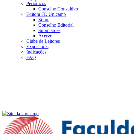
Periódicos
Conselho Consultivo
Editora FE-Unicamp
Sobre
Conselho Editorial
Submissões
Acervo
Clube de Leitores
Expositores
Indicações
FAQ
Menu