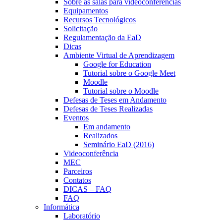
Sobre as salas para videoconferências
Equipamentos
Recursos Tecnológicos
Solicitação
Regulamentação da EaD
Dicas
Ambiente Virtual de Aprendizagem
Google for Education
Tutorial sobre o Google Meet
Moodle
Tutorial sobre o Moodle
Defesas de Teses em Andamento
Defesas de Teses Realizadas
Eventos
Em andamento
Realizados
Seminário EaD (2016)
Videoconferência
MEC
Parceiros
Contatos
DICAS – FAQ
FAQ
Informática
Laboratório