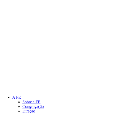
Link para o Instagram
Link para o Youtube
A FE
Sobre a FE
Congregação
Direção