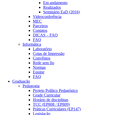
Em andamento
Realizados
Seminário EaD (2016)
Videoconferência
MEC
Parceiros
Contatos
DICAS – FAQ
FAQ
Informática
Laboratório
Cotas de Impressão
Convênios
Rede sem fio
Normas
Equipe
FAQ
Graduação
Pedagogia
Projeto Político Pedagógico
Grade Curricular
Horário de disciplinas
TCC (EP808 / EP809)
Práticas Curriculares (EP147)
Legislação