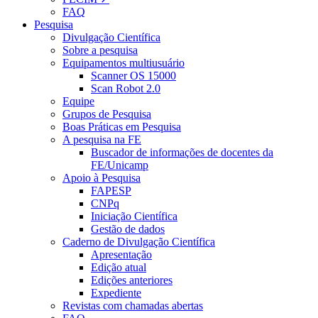
FAQ
Pesquisa
Divulgação Científica
Sobre a pesquisa
Equipamentos multiusuário
Scanner OS 15000
Scan Robot 2.0
Equipe
Grupos de Pesquisa
Boas Práticas em Pesquisa
A pesquisa na FE
Buscador de informações de docentes da
FE/Unicamp
Apoio à Pesquisa
FAPESP
CNPq
Iniciação Científica
Gestão de dados
Caderno de Divulgação Científica
Apresentação
Edição atual
Edições anteriores
Expediente
Revistas com chamadas abertas