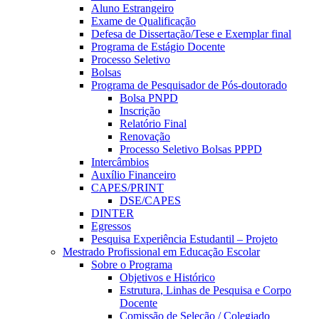
Aluno Estrangeiro
Exame de Qualificação
Defesa de Dissertação/Tese e Exemplar final
Programa de Estágio Docente
Processo Seletivo
Bolsas
Programa de Pesquisador de Pós-doutorado
Bolsa PNPD
Inscrição
Relatório Final
Renovação
Processo Seletivo Bolsas PPPD
Intercâmbios
Auxílio Financeiro
CAPES/PRINT
DSE/CAPES
DINTER
Egressos
Pesquisa Experiência Estudantil – Projeto
Mestrado Profissional em Educação Escolar
Sobre o Programa
Objetivos e Histórico
Estrutura, Linhas de Pesquisa e Corpo
Docente
Comissão de Seleção / Colegiado