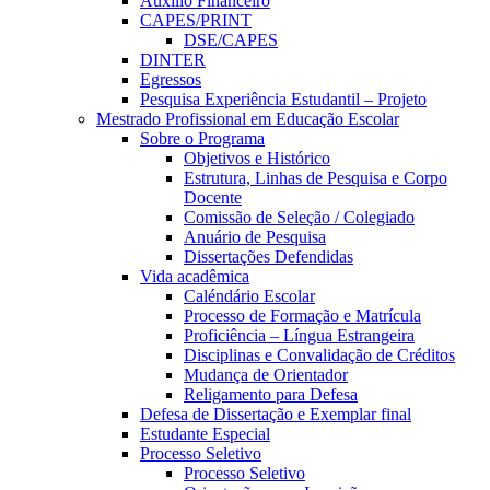
Auxílio Financeiro
CAPES/PRINT
DSE/CAPES
DINTER
Egressos
Pesquisa Experiência Estudantil – Projeto
Mestrado Profissional em Educação Escolar
Sobre o Programa
Objetivos e Histórico
Estrutura, Linhas de Pesquisa e Corpo
Docente
Comissão de Seleção / Colegiado
Anuário de Pesquisa
Dissertações Defendidas
Vida acadêmica
Caléndário Escolar
Processo de Formação e Matrícula
Proficiência – Língua Estrangeira
Disciplinas e Convalidação de Créditos
Mudança de Orientador
Religamento para Defesa
Defesa de Dissertação e Exemplar final
Estudante Especial
Processo Seletivo
Processo Seletivo