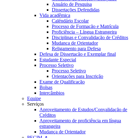
Anuário de Pesquisa
Dissertações Defendidas
Vida acadêmica
Caléndário Escolar
Processo de Formação e Matrícula
Proficiência – Língua Estrangeira
Disciplinas e Convalidação de Créditos
Mudança de Orientador
Religamento para Defesa
Defesa de Dissertação e Exemplar final
Estudante Especial
Processo Seletivo
Processo Seletivo
Orientações para Inscrição
Exame de Qualificação
Bolsas
Intercâmbios
Equipe
Serviços
Aproveitamento de Estudos/Convalidação de
Créditos
Aproveitamento de proficiência em língua
estrangeira
Mudança de Orientador
PECIM ↗