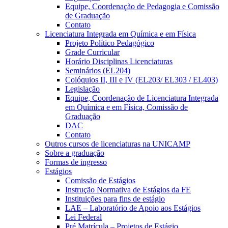
Equipe, Coordenação de Pedagogia e Comissão
de Graduação
Contato
Licenciatura Integrada em Química e em Física
Projeto Político Pedagógico
Grade Curricular
Horário Disciplinas Licenciaturas
Seminários (EL204)
Colóquios II, III e IV (EL203/ EL303 / EL403)
Legislação
Equipe, Coordenação de Licenciatura Integrada
em Química e em Física, Comissão de
Graduação
DAC
Contato
Outros cursos de licenciaturas na UNICAMP
Sobre a graduação
Formas de ingresso
Estágios
Comissão de Estágios
Instrução Normativa de Estágios da FE
Instituições para fins de estágio
LAE – Laboratório de Apoio aos Estágios
Lei Federal
Pré Matrícula – Projetos de Estágio