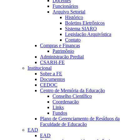
Docentes
Funcionários
Arquivo Setorial
Histórico
Boletins Eletrônicos
Sistema SIARQ
Legislação Arquivística
Contato
Compras e Finanças
Patrimônio
Administração Predial
CSARH-FE
Institucional
Sobre a FE
Documentos
CEDOC
Centro de Memória da Educação
Conselho Científico
Coordenação
Links
Fundos
Plano de Gerenciamento de Resíduos da
Faculdade de Educação
EAD
EAD