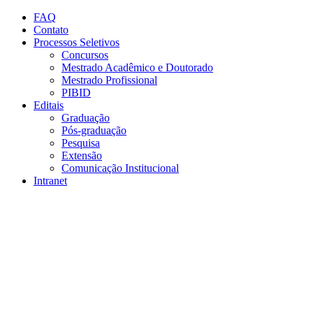
Conteúdo principal
Menu principal
Rodapé
FAQ
Contato
Processos Seletivos
Concursos
Mestrado Acadêmico e Doutorado
Mestrado Profissional
PIBID
Editais
Graduação
Pós-graduação
Pesquisa
Extensão
Comunicação Institucional
Intranet
Aumentar fonte
Diminuir fonte