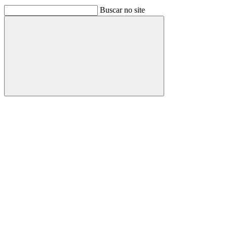
Buscar no site
Buscar
Link para o Facebook
Link para o Linkedin