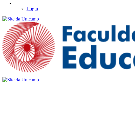
Login