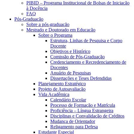
PIBID – Programa Institucional de Bolsas de Iniciação
à Docência
FAQ
Pós-Graduação
Sobre a pós-graduação
Mestrado e Doutorado em Educação
Sobre o Programa
Estrutura, Linhas de Pesquisa e Corpo
Docente
Objetivos e Histórico
Comissão de Pós-Graduação
Credenciamento e Recredenciamento de
Docentes
Anuário de Pesquisas
Dissertações e Teses Defendidas
Planejamento Estratégico
Projeto de Autoavaliação
Vida Acadêmica
Calendário Escolar
Processo de Formação e Matrícula
Proficiência – Língua Estrangeira
Disciplinas e Convalidação de Créditos
Mudança de Orientador
Religamento para Defesa
Estudante Especial