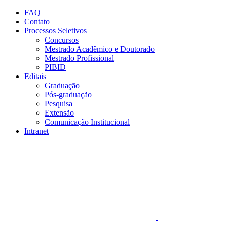
Conteúdo principal
Menu principal
Rodapé
FAQ
Contato
Processos Seletivos
Concursos
Mestrado Acadêmico e Doutorado
Mestrado Profissional
PIBID
Editais
Graduação
Pós-graduação
Pesquisa
Extensão
Comunicação Institucional
Intranet
Aumentar fonte