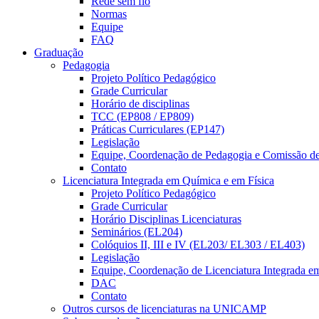
Rede sem fio
Normas
Equipe
FAQ
Graduação
Pedagogia
Projeto Político Pedagógico
Grade Curricular
Horário de disciplinas
TCC (EP808 / EP809)
Práticas Curriculares (EP147)
Legislação
Equipe, Coordenação de Pedagogia e Comissão d
Contato
Licenciatura Integrada em Química e em Física
Projeto Político Pedagógico
Grade Curricular
Horário Disciplinas Licenciaturas
Seminários (EL204)
Colóquios II, III e IV (EL203/ EL303 / EL403)
Legislação
Equipe, Coordenação de Licenciatura Integrada e
DAC
Contato
Outros cursos de licenciaturas na UNICAMP