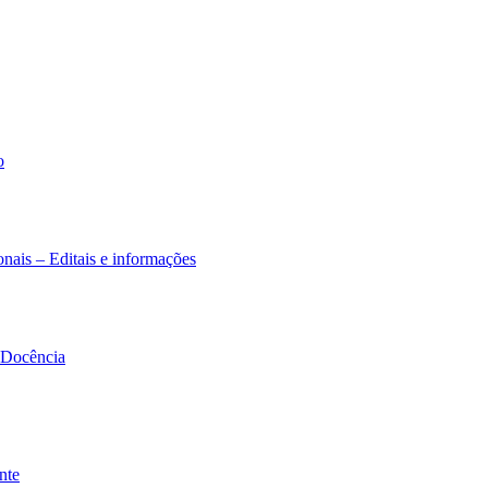
o
nais – Editais e informações
à Docência
nte