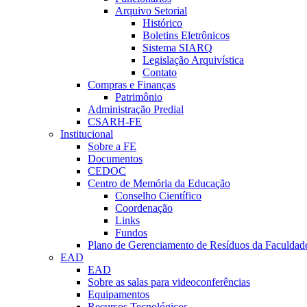
Arquivo Setorial
Histórico
Boletins Eletrônicos
Sistema SIARQ
Legislação Arquivística
Contato
Compras e Finanças
Patrimônio
Administração Predial
CSARH-FE
Institucional
Sobre a FE
Documentos
CEDOC
Centro de Memória da Educação
Conselho Científico
Coordenação
Links
Fundos
Plano de Gerenciamento de Resíduos da Faculdad
EAD
EAD
Sobre as salas para videoconferências
Equipamentos
Recursos Tecnológicos