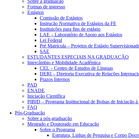
Sobre a graduação
Formas de ingresso
Estágios
Comissão de Estágios
Instrução Normativa de Estágios da FE
Instituições para fins de estágio
LAE – Laboratório de Apoio aos Estágios
Lei Federal
Pré Matrícula – Projetos de Estágio Supervisionad
SAE
ESTUDANTES ESPECIAIS NA GRADUAÇÃO
Intercâmbio e Mobilidade Acadêmica
CEL – Centro de Estudos de Línguas
DERI – Diretoria Executiva de Relações Internacio
Prazos Internos
PAD
ENADE
Iniciação Científica
PIBID – Programa Institucional de Bolsas de Iniciação 
FAQ
Pós-Graduação
Sobre a pós-graduação
Mestrado e Doutorado em Educação
Sobre o Programa
Estrutura, Linhas de Pesquisa e Corpo Doce