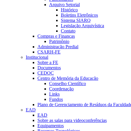
Arquivo Setorial
Histórico
Boletins Eletrônicos
Sistema SIARQ
Legislação Arquivística
Contato
Compras e Finanças
Patrimônio
Administração Predial
CSARH-FE
Institucional
Sobre a FE
Documentos
CEDOC
Centro de Memória da Educação
Conselho Científico
Coordenação
Links
Fundos
Plano de Gerenciamento de Resíduos da Faculdad
EAD
EAD
Sobre as salas para videoconferências
Equipamentos
Recursos Tecnológicos