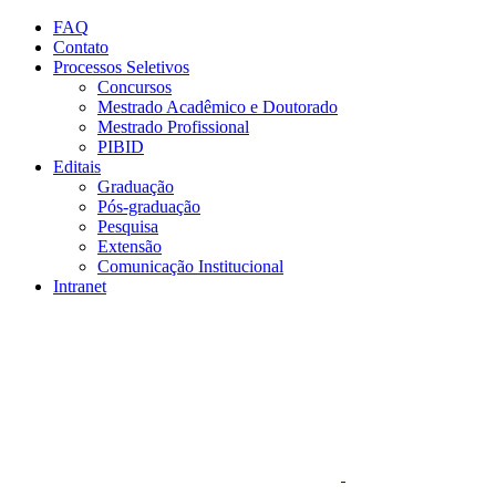
Conteúdo principal
Menu principal
Rodapé
FAQ
Contato
Processos Seletivos
Concursos
Mestrado Acadêmico e Doutorado
Mestrado Profissional
PIBID
Editais
Graduação
Pós-graduação
Pesquisa
Extensão
Comunicação Institucional
Intranet
Aumentar fonte