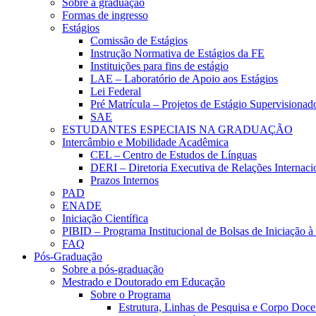
Sobre a graduação
Formas de ingresso
Estágios
Comissão de Estágios
Instrução Normativa de Estágios da FE
Instituições para fins de estágio
LAE – Laboratório de Apoio aos Estágios
Lei Federal
Pré Matrícula – Projetos de Estágio Supervisionad
SAE
ESTUDANTES ESPECIAIS NA GRADUAÇÃO
Intercâmbio e Mobilidade Acadêmica
CEL – Centro de Estudos de Línguas
DERI – Diretoria Executiva de Relações Internacio
Prazos Internos
PAD
ENADE
Iniciação Científica
PIBID – Programa Institucional de Bolsas de Iniciação 
FAQ
Pós-Graduação
Sobre a pós-graduação
Mestrado e Doutorado em Educação
Sobre o Programa
Estrutura, Linhas de Pesquisa e Corpo Doce