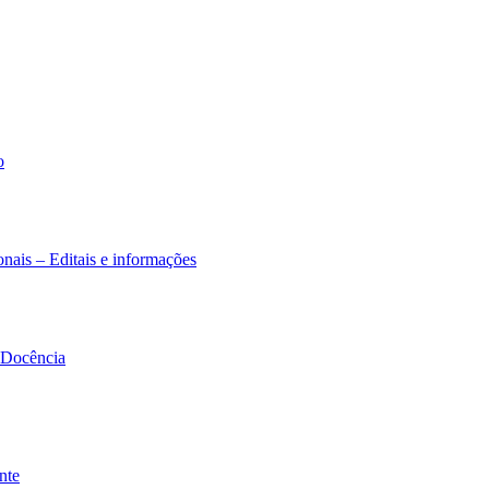
o
nais – Editais e informações
à Docência
nte