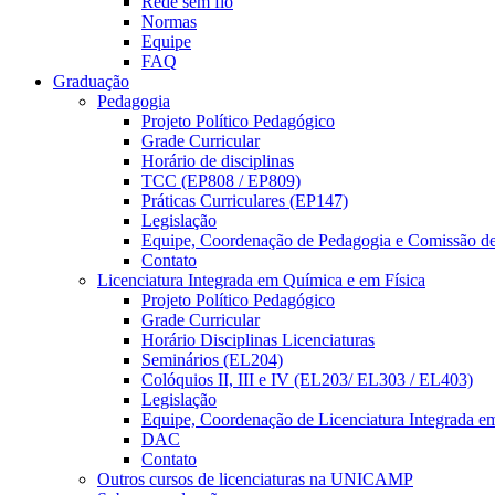
Rede sem fio
Normas
Equipe
FAQ
Graduação
Pedagogia
Projeto Político Pedagógico
Grade Curricular
Horário de disciplinas
TCC (EP808 / EP809)
Práticas Curriculares (EP147)
Legislação
Equipe, Coordenação de Pedagogia e Comissão d
Contato
Licenciatura Integrada em Química e em Física
Projeto Político Pedagógico
Grade Curricular
Horário Disciplinas Licenciaturas
Seminários (EL204)
Colóquios II, III e IV (EL203/ EL303 / EL403)
Legislação
Equipe, Coordenação de Licenciatura Integrada e
DAC
Contato
Outros cursos de licenciaturas na UNICAMP