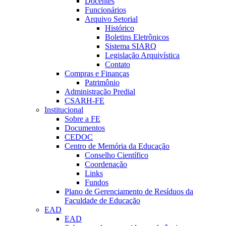
Docentes
Funcionários
Arquivo Setorial
Histórico
Boletins Eletrônicos
Sistema SIARQ
Legislação Arquivística
Contato
Compras e Finanças
Patrimônio
Administração Predial
CSARH-FE
Institucional
Sobre a FE
Documentos
CEDOC
Centro de Memória da Educação
Conselho Científico
Coordenação
Links
Fundos
Plano de Gerenciamento de Resíduos da
Faculdade de Educação
EAD
EAD