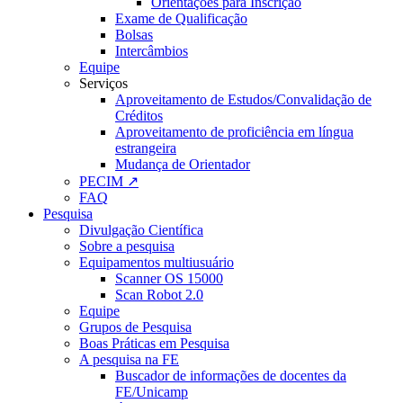
Orientações para Inscrição
Exame de Qualificação
Bolsas
Intercâmbios
Equipe
Serviços
Aproveitamento de Estudos/Convalidação de
Créditos
Aproveitamento de proficiência em língua
estrangeira
Mudança de Orientador
PECIM ↗
FAQ
Pesquisa
Divulgação Científica
Sobre a pesquisa
Equipamentos multiusuário
Scanner OS 15000
Scan Robot 2.0
Equipe
Grupos de Pesquisa
Boas Práticas em Pesquisa
A pesquisa na FE
Buscador de informações de docentes da
FE/Unicamp