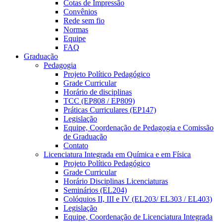
Cotas de Impressão
Convênios
Rede sem fio
Normas
Equipe
FAQ
Graduação
Pedagogia
Projeto Político Pedagógico
Grade Curricular
Horário de disciplinas
TCC (EP808 / EP809)
Práticas Curriculares (EP147)
Legislação
Equipe, Coordenação de Pedagogia e Comissão
de Graduação
Contato
Licenciatura Integrada em Química e em Física
Projeto Político Pedagógico
Grade Curricular
Horário Disciplinas Licenciaturas
Seminários (EL204)
Colóquios II, III e IV (EL203/ EL303 / EL403)
Legislação
Equipe, Coordenação de Licenciatura Integrada