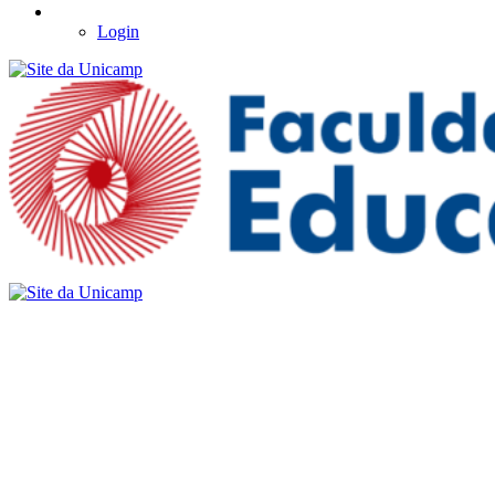
Login