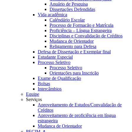
Anuário de Pesquisa
Dissertações Defendidas
Vida acadêmica
Caléndário Escolar
Processo de Formação e Matrícula
Proficiência – Língua Estrangeira
Disciplinas e Convalidação de Créditos
Mudança de Orientador
Religamento para Defesa
Defesa de Dissertação e Exemplar final
Estudante Especial
Processo Seletivo
Processo Seletivo
Orientações para Inscrição
Exame de Qualificação
Bolsas
Intercâmbios
Equipe
Serviços
Aproveitamento de Estudos/Convalidação de
Créditos
Aproveitamento de proficiência em língua
estrangeira
Mudança de Orientador
PECIM ↗