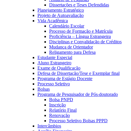
Dissertações e Teses Defendidas
Planejamento Estratégico
Projeto de Autoavaliação
Vida Acadêmica
Calendário Escolar
Processo de Formação e Matrícula
Proficiência – Língua Estrangeira
Disciplinas e Convalidação de Créditos
Mudança de Orientador
Religamento para Defesa
Estudante Especial
Aluno Estrangeiro
Exame de Qualificação
Defesa de Dissertação/Tese e Exemplar final
Programa de Estágio Docente
Processo Seletivo
Bolsas
Programa de Pesquisador de Pós-doutorado
Bolsa PNPD
Inscrição
Relatório Final
Renovação
Processo Seletivo Bolsas PPPD
Intercâmbios