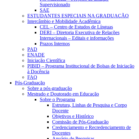
Supervisionado
SAE
ESTUDANTES ESPECIAIS NA GRADUAÇÃO
Intercâmbio e Mobilidade Acadêmica
CEL – Centro de Estudos de Línguas
DERI – Diretoria Executiva de Relações
Internacionais – Editais e informações
Prazos Internos
PAD
ENADE
Iniciação Científica
PIBID – Programa Institucional de Bolsas de Iniciação
à Docência
FAQ
Pós-Graduação
Sobre a pós-graduação
Mestrado e Doutorado em Educação
Sobre o Programa
Estrutura, Linhas de Pesquisa e Corpo
Docente
Objetivos e Histórico
Comissão de Pós-Graduação
Credenciamento e Recredenciamento de
Docentes
Anuário de Pesquisas