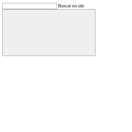
Buscar no site
Buscar
Link para o Facebook
Link para o Linkedin