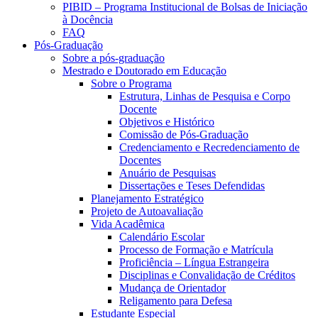
PIBID – Programa Institucional de Bolsas de Iniciação
à Docência
FAQ
Pós-Graduação
Sobre a pós-graduação
Mestrado e Doutorado em Educação
Sobre o Programa
Estrutura, Linhas de Pesquisa e Corpo
Docente
Objetivos e Histórico
Comissão de Pós-Graduação
Credenciamento e Recredenciamento de
Docentes
Anuário de Pesquisas
Dissertações e Teses Defendidas
Planejamento Estratégico
Projeto de Autoavaliação
Vida Acadêmica
Calendário Escolar
Processo de Formação e Matrícula
Proficiência – Língua Estrangeira
Disciplinas e Convalidação de Créditos
Mudança de Orientador
Religamento para Defesa
Estudante Especial