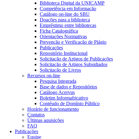
Biblioteca Digital da UNICAMP
Competência em Informação
Catálogo on-line do SBU
Doações para a biblioteca
Empréstimo entre bibliotecas
Ficha Catalográfica
Orientações Normativas
Prevenção e Verificação de Plágio
Publicações
Repositório Institucional
Solicitação de Artigos de Publicações
Solicitação de Artigos Subsidiados
Solicitação de Livros
Recursos on-line
Pesquisa Integrada
Base de dados e Repositórios
Catálogo Acervus
Boletim Informafricativo
Contéudo de Domínio Público
Horário de funcionamento
Contatos
Últimas aquisições
FAQ
Publicações
Equipe