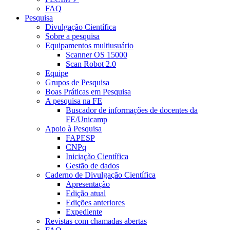
FAQ
Pesquisa
Divulgação Científica
Sobre a pesquisa
Equipamentos multiusuário
Scanner OS 15000
Scan Robot 2.0
Equipe
Grupos de Pesquisa
Boas Práticas em Pesquisa
A pesquisa na FE
Buscador de informações de docentes da
FE/Unicamp
Apoio à Pesquisa
FAPESP
CNPq
Iniciação Científica
Gestão de dados
Caderno de Divulgação Científica
Apresentação
Edição atual
Edições anteriores
Expediente
Revistas com chamadas abertas