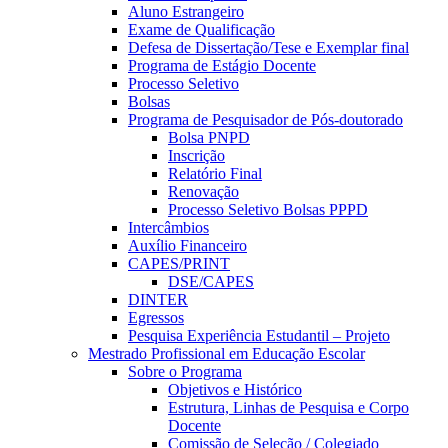
Aluno Estrangeiro
Exame de Qualificação
Defesa de Dissertação/Tese e Exemplar final
Programa de Estágio Docente
Processo Seletivo
Bolsas
Programa de Pesquisador de Pós-doutorado
Bolsa PNPD
Inscrição
Relatório Final
Renovação
Processo Seletivo Bolsas PPPD
Intercâmbios
Auxílio Financeiro
CAPES/PRINT
DSE/CAPES
DINTER
Egressos
Pesquisa Experiência Estudantil – Projeto
Mestrado Profissional em Educação Escolar
Sobre o Programa
Objetivos e Histórico
Estrutura, Linhas de Pesquisa e Corpo
Docente
Comissão de Seleção / Colegiado