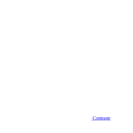
Diminuir fonte
Contraste