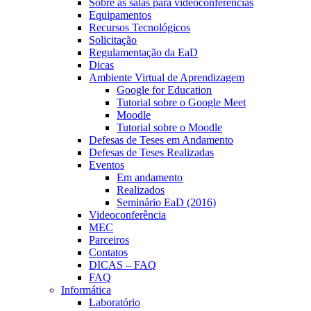
Sobre as salas para videoconferências
Equipamentos
Recursos Tecnológicos
Solicitação
Regulamentação da EaD
Dicas
Ambiente Virtual de Aprendizagem
Google for Education
Tutorial sobre o Google Meet
Moodle
Tutorial sobre o Moodle
Defesas de Teses em Andamento
Defesas de Teses Realizadas
Eventos
Em andamento
Realizados
Seminário EaD (2016)
Videoconferência
MEC
Parceiros
Contatos
DICAS – FAQ
FAQ
Informática
Laboratório