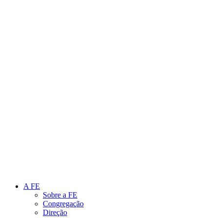
Link para o Instagram
Link para o Youtube
A FE
Sobre a FE
Congregação
Direção