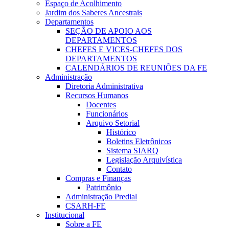
Espaço de Acolhimento
Jardim dos Saberes Ancestrais
Departamentos
SEÇÃO DE APOIO AOS
DEPARTAMENTOS
CHEFES E VICES-CHEFES DOS
DEPARTAMENTOS
CALENDÁRIOS DE REUNIÕES DA FE
Administração
Diretoria Administrativa
Recursos Humanos
Docentes
Funcionários
Arquivo Setorial
Histórico
Boletins Eletrônicos
Sistema SIARQ
Legislação Arquivística
Contato
Compras e Finanças
Patrimônio
Administração Predial
CSARH-FE
Institucional
Sobre a FE