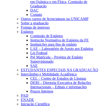
em Química e em Física, Comissão de
Graduação
DAC
Contato
Outros cursos de licenciaturas na UNICAMP
Sobre a graduação
Formas de ingresso
Estágios
Comissão de Estágios
Instrução Normativa de Estágios da FE
Instituições para fins de estágio
LAE – Laboratório de Apoio aos Estágios
Lei Federal
Pré Matrícula – Projetos de Estágio
Supervisionado
SAE
ESTUDANTES ESPECIAIS NA GRADUAÇÃO
Intercâmbio e Mobilidade Acadêmica
CEL – Centro de Estudos de Línguas
DERI – Diretoria Executiva de Relações
Internacionais – Editais e informações
Prazos Internos
PAD
ENADE
Iniciação Científica