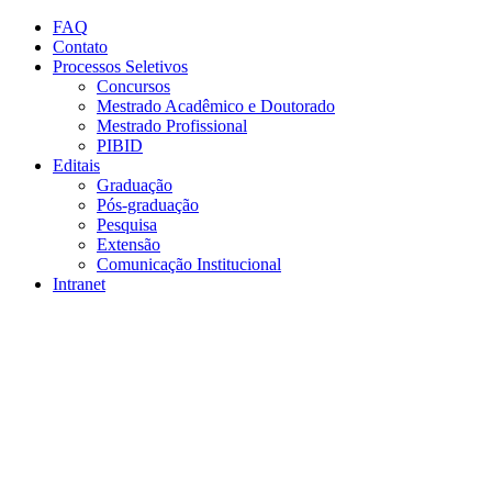
Conteúdo principal
Menu principal
Rodapé
FAQ
Contato
Processos Seletivos
Concursos
Mestrado Acadêmico e Doutorado
Mestrado Profissional
PIBID
Editais
Graduação
Pós-graduação
Pesquisa
Extensão
Comunicação Institucional
Intranet
Aumentar fonte
Diminuir fonte