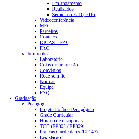
Em andamento
Realizados
Seminário EaD (2016)
Videoconferência
MEC
Parceiros
Contatos
DICAS – FAQ
FAQ
Informática
Laboratório
Cotas de Impressão
Convênios
Rede sem fio
Normas
Equipe
FAQ
Graduação
Pedagogia
Projeto Político Pedagógico
Grade Curricular
Horário de disciplinas
TCC (EP808 / EP809)
Práticas Curriculares (EP147)
Legislação