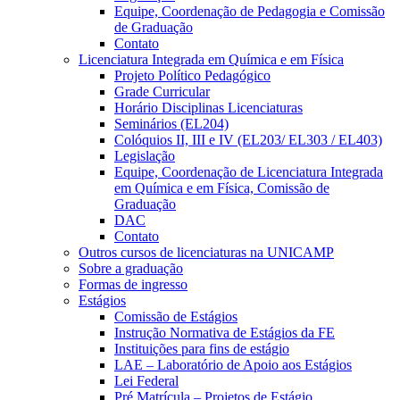
Equipe, Coordenação de Pedagogia e Comissão
de Graduação
Contato
Licenciatura Integrada em Química e em Física
Projeto Político Pedagógico
Grade Curricular
Horário Disciplinas Licenciaturas
Seminários (EL204)
Colóquios II, III e IV (EL203/ EL303 / EL403)
Legislação
Equipe, Coordenação de Licenciatura Integrada
em Química e em Física, Comissão de
Graduação
DAC
Contato
Outros cursos de licenciaturas na UNICAMP
Sobre a graduação
Formas de ingresso
Estágios
Comissão de Estágios
Instrução Normativa de Estágios da FE
Instituições para fins de estágio
LAE – Laboratório de Apoio aos Estágios
Lei Federal
Pré Matrícula – Projetos de Estágio