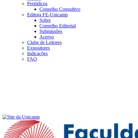
Periódicos
Conselho Consultivo
Editora FE-Unicamp
Sobre
Conselho Editorial
Submissões
Acervo
Clube de Leitores
Expositores
Indicações
FAQ
Menu