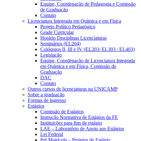
Equipe, Coordenação de Pedagogia e Comissão
de Graduação
Contato
Licenciatura Integrada em Química e em Física
Projeto Político Pedagógico
Grade Curricular
Horário Disciplinas Licenciaturas
Seminários (EL204)
Colóquios II, III e IV (EL203/ EL303 / EL403)
Legislação
Equipe, Coordenação de Licenciatura Integrada
em Química e em Física, Comissão de
Graduação
DAC
Contato
Outros cursos de licenciaturas na UNICAMP
Sobre a graduação
Formas de ingresso
Estágios
Comissão de Estágios
Instrução Normativa de Estágios da FE
Instituições para fins de estágio
LAE – Laboratório de Apoio aos Estágios
Lei Federal
Pré Matrícula – Projetos de Estágio