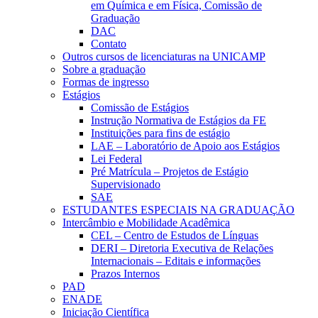
em Química e em Física, Comissão de
Graduação
DAC
Contato
Outros cursos de licenciaturas na UNICAMP
Sobre a graduação
Formas de ingresso
Estágios
Comissão de Estágios
Instrução Normativa de Estágios da FE
Instituições para fins de estágio
LAE – Laboratório de Apoio aos Estágios
Lei Federal
Pré Matrícula – Projetos de Estágio
Supervisionado
SAE
ESTUDANTES ESPECIAIS NA GRADUAÇÃO
Intercâmbio e Mobilidade Acadêmica
CEL – Centro de Estudos de Línguas
DERI – Diretoria Executiva de Relações
Internacionais – Editais e informações
Prazos Internos
PAD
ENADE
Iniciação Científica