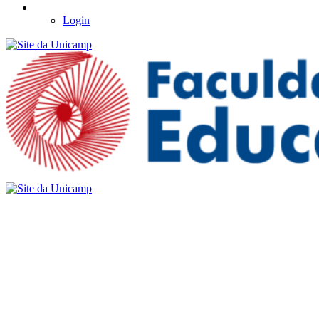
Login