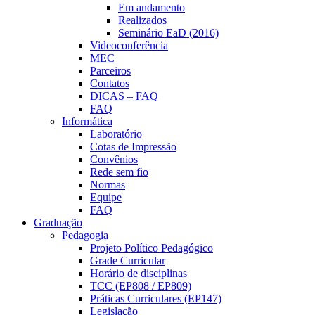
Em andamento
Realizados
Seminário EaD (2016)
Videoconferência
MEC
Parceiros
Contatos
DICAS – FAQ
FAQ
Informática
Laboratório
Cotas de Impressão
Convênios
Rede sem fio
Normas
Equipe
FAQ
Graduação
Pedagogia
Projeto Político Pedagógico
Grade Curricular
Horário de disciplinas
TCC (EP808 / EP809)
Práticas Curriculares (EP147)
Legislação