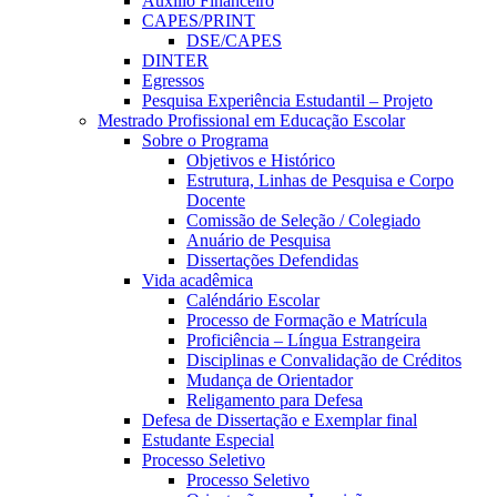
Auxílio Financeiro
CAPES/PRINT
DSE/CAPES
DINTER
Egressos
Pesquisa Experiência Estudantil – Projeto
Mestrado Profissional em Educação Escolar
Sobre o Programa
Objetivos e Histórico
Estrutura, Linhas de Pesquisa e Corpo
Docente
Comissão de Seleção / Colegiado
Anuário de Pesquisa
Dissertações Defendidas
Vida acadêmica
Caléndário Escolar
Processo de Formação e Matrícula
Proficiência – Língua Estrangeira
Disciplinas e Convalidação de Créditos
Mudança de Orientador
Religamento para Defesa
Defesa de Dissertação e Exemplar final
Estudante Especial
Processo Seletivo
Processo Seletivo