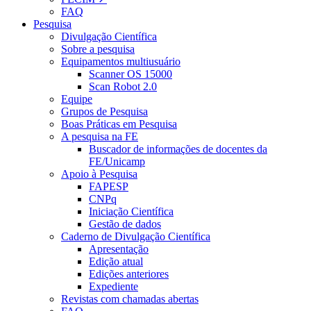
FAQ
Pesquisa
Divulgação Científica
Sobre a pesquisa
Equipamentos multiusuário
Scanner OS 15000
Scan Robot 2.0
Equipe
Grupos de Pesquisa
Boas Práticas em Pesquisa
A pesquisa na FE
Buscador de informações de docentes da
FE/Unicamp
Apoio à Pesquisa
FAPESP
CNPq
Iniciação Científica
Gestão de dados
Caderno de Divulgação Científica
Apresentação
Edição atual
Edições anteriores
Expediente
Revistas com chamadas abertas