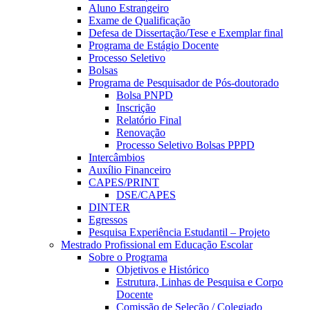
Aluno Estrangeiro
Exame de Qualificação
Defesa de Dissertação/Tese e Exemplar final
Programa de Estágio Docente
Processo Seletivo
Bolsas
Programa de Pesquisador de Pós-doutorado
Bolsa PNPD
Inscrição
Relatório Final
Renovação
Processo Seletivo Bolsas PPPD
Intercâmbios
Auxílio Financeiro
CAPES/PRINT
DSE/CAPES
DINTER
Egressos
Pesquisa Experiência Estudantil – Projeto
Mestrado Profissional em Educação Escolar
Sobre o Programa
Objetivos e Histórico
Estrutura, Linhas de Pesquisa e Corpo
Docente
Comissão de Seleção / Colegiado