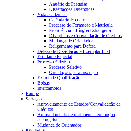
Anuário de Pesquisa
Dissertações Defendidas
Vida acadêmica
Caléndário Escolar
Processo de Formação e Matrícula
Proficiência – Língua Estrangeira
Disciplinas e Convalidação de Créditos
Mudança de Orientador
Religamento para Defesa
Defesa de Dissertação e Exemplar final
Estudante Especial
Processo Seletivo
Processo Seletivo
Orientações para Inscrição
Exame de Qualificação
Bolsas
Intercâmbios
Equipe
Serviços
Aproveitamento de Estudos/Convalidação de
Créditos
Aproveitamento de proficiência em língua
estrangeira
Mudança de Orientador
PECIM ↗