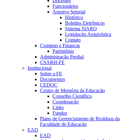
Docentes
Funcionários
Arquivo Setorial
Histórico
Boletins Eletrônicos
Sistema SIARQ
Legislação Arquivística
Contato
Compras e Finanças
Patrimônio
Administração Predial
CSARH-FE
Institucional
Sobre a FE
Documentos
CEDOC
Centro de Memória da Educação
Conselho Científico
Coordenação
Links
Fundos
Plano de Gerenciamento de Resíduos da
Faculdade de Educação
EAD
EAD