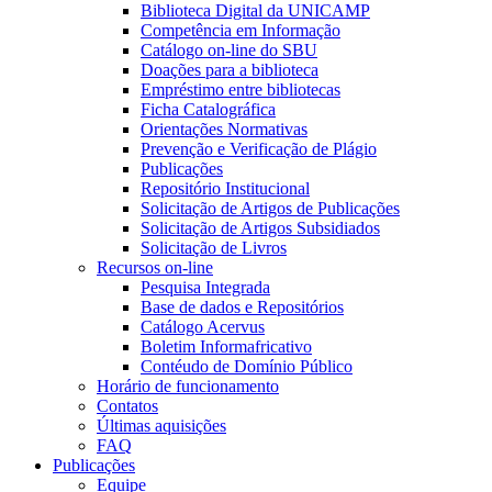
Biblioteca Digital da UNICAMP
Competência em Informação
Catálogo on-line do SBU
Doações para a biblioteca
Empréstimo entre bibliotecas
Ficha Catalográfica
Orientações Normativas
Prevenção e Verificação de Plágio
Publicações
Repositório Institucional
Solicitação de Artigos de Publicações
Solicitação de Artigos Subsidiados
Solicitação de Livros
Recursos on-line
Pesquisa Integrada
Base de dados e Repositórios
Catálogo Acervus
Boletim Informafricativo
Contéudo de Domínio Público
Horário de funcionamento
Contatos
Últimas aquisições
FAQ
Publicações
Equipe