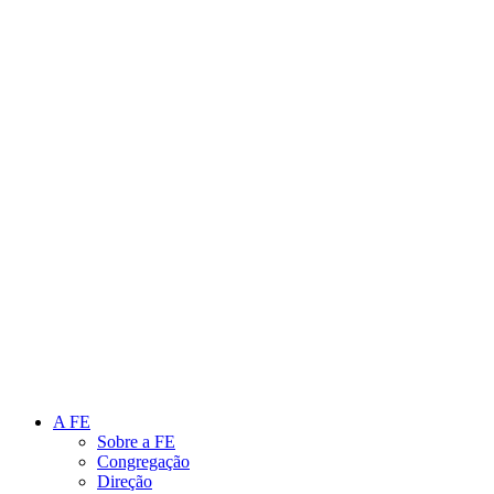
Link para o Instagram
Link para o Youtube
A FE
Sobre a FE
Congregação
Direção