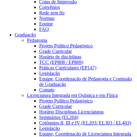
Cotas de Impressão
Convênios
Rede sem fio
Normas
Equipe
FAQ
Graduação
Pedagogia
Projeto Político Pedagógico
Grade Curricular
Horário de disciplinas
TCC (EP808 / EP809)
Práticas Curriculares (EP147)
Legislação
Equipe, Coordenação de Pedagogia e Comissão
de Graduação
Contato
Licenciatura Integrada em Química e em Física
Projeto Político Pedagógico
Grade Curricular
Horário Disciplinas Licenciaturas
Seminários (EL204)
Colóquios II, III e IV (EL203/ EL303 / EL403)
Legislação
Equipe, Coordenação de Licenciatura Integrada