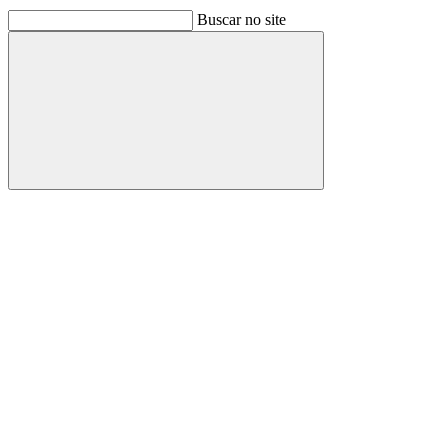
Buscar no site
Buscar
Link para o Facebook
Link para o Linkedin