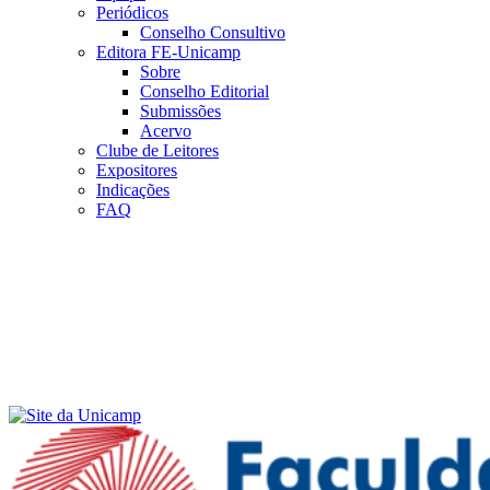
Periódicos
Conselho Consultivo
Editora FE-Unicamp
Sobre
Conselho Editorial
Submissões
Acervo
Clube de Leitores
Expositores
Indicações
FAQ
Menu