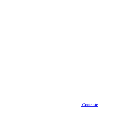
Diminuir fonte
Contraste