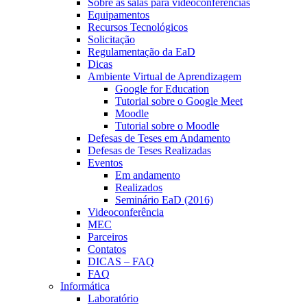
Sobre as salas para videoconferências
Equipamentos
Recursos Tecnológicos
Solicitação
Regulamentação da EaD
Dicas
Ambiente Virtual de Aprendizagem
Google for Education
Tutorial sobre o Google Meet
Moodle
Tutorial sobre o Moodle
Defesas de Teses em Andamento
Defesas de Teses Realizadas
Eventos
Em andamento
Realizados
Seminário EaD (2016)
Videoconferência
MEC
Parceiros
Contatos
DICAS – FAQ
FAQ
Informática
Laboratório