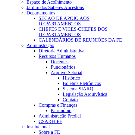
Espaço de Acolhimento
Jardim dos Saberes Ancestrais
Departamentos
SEÇÃO DE APOIO AOS
DEPARTAMENTOS
CHEFES E VICES-CHEFES DOS
DEPARTAMENTOS
CALENDÁRIOS DE REUNIÕES DA FE
Administração
Diretoria Administrativa
Recursos Humanos
Docentes
Funcionários
Arquivo Setorial
Histórico
Boletins Eletrônicos
Sistema SIARQ
Legislação Arquivística
Contato
Compras e Finanças
Patrimônio
Administração Predial
CSARH-FE
Institucional
Sobre a FE