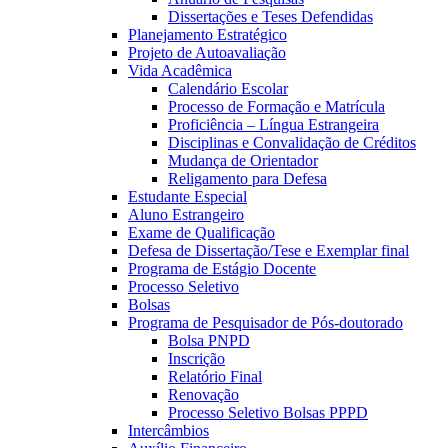
Dissertações e Teses Defendidas
Planejamento Estratégico
Projeto de Autoavaliação
Vida Acadêmica
Calendário Escolar
Processo de Formação e Matrícula
Proficiência – Língua Estrangeira
Disciplinas e Convalidação de Créditos
Mudança de Orientador
Religamento para Defesa
Estudante Especial
Aluno Estrangeiro
Exame de Qualificação
Defesa de Dissertação/Tese e Exemplar final
Programa de Estágio Docente
Processo Seletivo
Bolsas
Programa de Pesquisador de Pós-doutorado
Bolsa PNPD
Inscrição
Relatório Final
Renovação
Processo Seletivo Bolsas PPPD
Intercâmbios