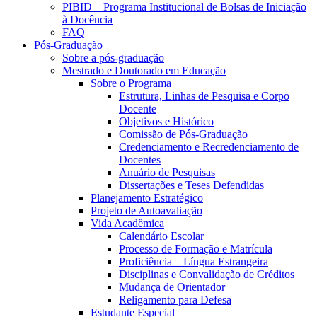
PIBID – Programa Institucional de Bolsas de Iniciação
à Docência
FAQ
Pós-Graduação
Sobre a pós-graduação
Mestrado e Doutorado em Educação
Sobre o Programa
Estrutura, Linhas de Pesquisa e Corpo
Docente
Objetivos e Histórico
Comissão de Pós-Graduação
Credenciamento e Recredenciamento de
Docentes
Anuário de Pesquisas
Dissertações e Teses Defendidas
Planejamento Estratégico
Projeto de Autoavaliação
Vida Acadêmica
Calendário Escolar
Processo de Formação e Matrícula
Proficiência – Língua Estrangeira
Disciplinas e Convalidação de Créditos
Mudança de Orientador
Religamento para Defesa
Estudante Especial