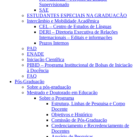
Supervisionado
SAE
ESTUDANTES ESPECIAIS NA GRADUAÇÃO
Intercâmbio e Mobilidade Acadêmica
CEL – Centro de Estudos de Línguas
DERI – Diretoria Executiva de Relações
Internacionais – Editais e informações
Prazos Internos
PAD
ENADE
Iniciação Científica
PIBID – Programa Institucional de Bolsas de Iniciação
à Docência
FAQ
Pós-Graduação
Sobre a pós-graduação
Mestrado e Doutorado em Educação
Sobre o Programa
Estrutura, Linhas de Pesquisa e Corpo
Docente
Objetivos e Histórico
Comissão de Pós-Graduação
Credenciamento e Recredenciamento de
Docentes
Anuário de Pesquisas