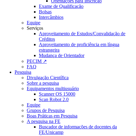
Orientações para Inscrição
Exame de Qualificação
Bolsas
Intercâmbios
Equipe
Serviços
Aproveitamento de Estudos/Convalidação de
Créditos
Aproveitamento de proficiência em língua
estrangeira
Mudança de Orientador
PECIM ↗
FAQ
Pesquisa
Divulgação Científica
Sobre a pesquisa
Equipamentos multiusuário
Scanner OS 15000
Scan Robot 2.0
Equipe
Grupos de Pesquisa
Boas Práticas em Pesquisa
A pesquisa na FE
Buscador de informações de docentes da
FE/Unicamp