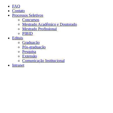
Conteúdo principal
Menu principal
Rodapé
FAQ
Contato
Processos Seletivos
Concursos
Mestrado Acadêmico e Doutorado
Mestrado Profissional
PIBID
Editais
Graduação
Pós-graduação
Pesquisa
Extensão
Comunicação Institucional
Intranet
Aumentar fonte
Diminuir fonte