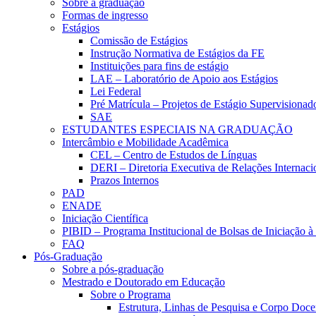
Sobre a graduação
Formas de ingresso
Estágios
Comissão de Estágios
Instrução Normativa de Estágios da FE
Instituições para fins de estágio
LAE – Laboratório de Apoio aos Estágios
Lei Federal
Pré Matrícula – Projetos de Estágio Supervisionad
SAE
ESTUDANTES ESPECIAIS NA GRADUAÇÃO
Intercâmbio e Mobilidade Acadêmica
CEL – Centro de Estudos de Línguas
DERI – Diretoria Executiva de Relações Internacio
Prazos Internos
PAD
ENADE
Iniciação Científica
PIBID – Programa Institucional de Bolsas de Iniciação 
FAQ
Pós-Graduação
Sobre a pós-graduação
Mestrado e Doutorado em Educação
Sobre o Programa
Estrutura, Linhas de Pesquisa e Corpo Doce