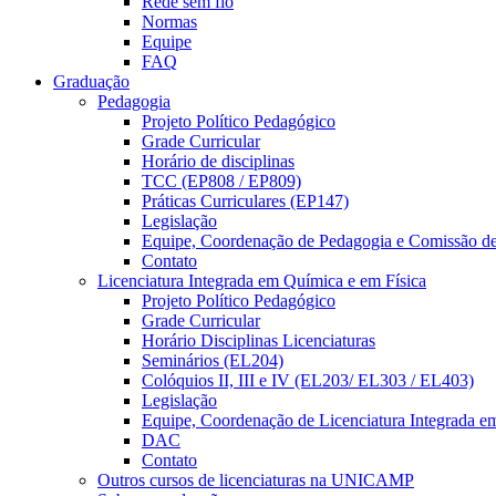
Rede sem fio
Normas
Equipe
FAQ
Graduação
Pedagogia
Projeto Político Pedagógico
Grade Curricular
Horário de disciplinas
TCC (EP808 / EP809)
Práticas Curriculares (EP147)
Legislação
Equipe, Coordenação de Pedagogia e Comissão d
Contato
Licenciatura Integrada em Química e em Física
Projeto Político Pedagógico
Grade Curricular
Horário Disciplinas Licenciaturas
Seminários (EL204)
Colóquios II, III e IV (EL203/ EL303 / EL403)
Legislação
Equipe, Coordenação de Licenciatura Integrada e
DAC
Contato
Outros cursos de licenciaturas na UNICAMP