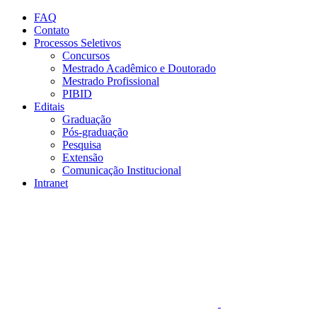
Conteúdo principal
Menu principal
Rodapé
FAQ
Contato
Processos Seletivos
Concursos
Mestrado Acadêmico e Doutorado
Mestrado Profissional
PIBID
Editais
Graduação
Pós-graduação
Pesquisa
Extensão
Comunicação Institucional
Intranet
Aumentar fonte