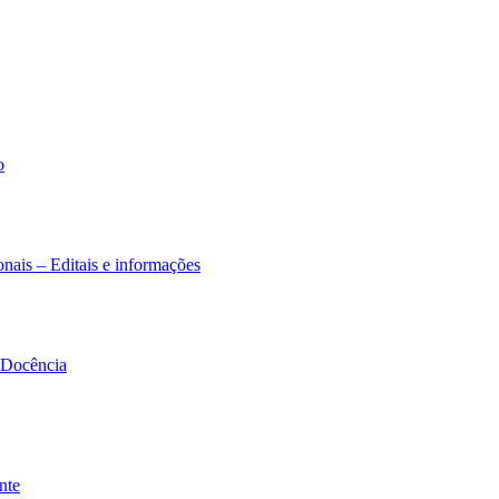
o
nais – Editais e informações
à Docência
nte