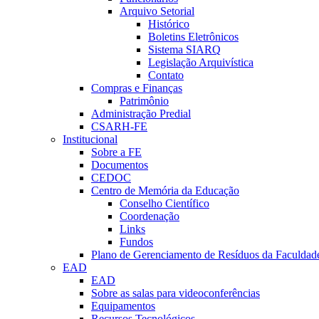
Arquivo Setorial
Histórico
Boletins Eletrônicos
Sistema SIARQ
Legislação Arquivística
Contato
Compras e Finanças
Patrimônio
Administração Predial
CSARH-FE
Institucional
Sobre a FE
Documentos
CEDOC
Centro de Memória da Educação
Conselho Científico
Coordenação
Links
Fundos
Plano de Gerenciamento de Resíduos da Faculdad
EAD
EAD
Sobre as salas para videoconferências
Equipamentos
Recursos Tecnológicos