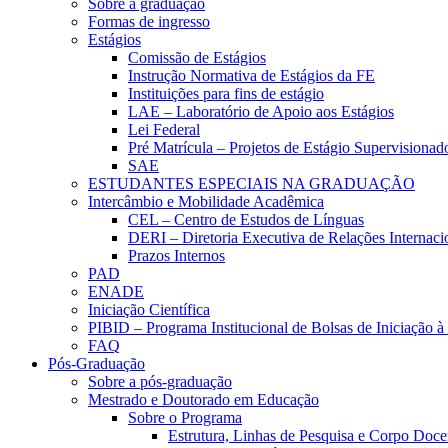
Sobre a graduação
Formas de ingresso
Estágios
Comissão de Estágios
Instrução Normativa de Estágios da FE
Instituições para fins de estágio
LAE – Laboratório de Apoio aos Estágios
Lei Federal
Pré Matrícula – Projetos de Estágio Supervisionad
SAE
ESTUDANTES ESPECIAIS NA GRADUAÇÃO
Intercâmbio e Mobilidade Acadêmica
CEL – Centro de Estudos de Línguas
DERI – Diretoria Executiva de Relações Internacio
Prazos Internos
PAD
ENADE
Iniciação Científica
PIBID – Programa Institucional de Bolsas de Iniciação 
FAQ
Pós-Graduação
Sobre a pós-graduação
Mestrado e Doutorado em Educação
Sobre o Programa
Estrutura, Linhas de Pesquisa e Corpo Doce