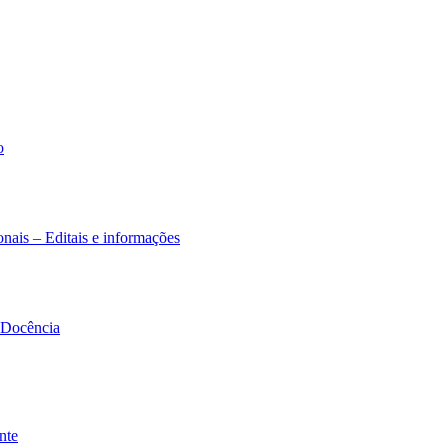
o
nais – Editais e informações
à Docência
nte