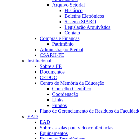
Arquivo Setorial
Histórico
Boletins Eletrônicos
Sistema SIARQ
Legislação Arquivística
Contato
Compras e Finanças
Patrimônio
Administração Predial
CSARH-FE
Institucional
Sobre a FE
Documentos
CEDOC
Centro de Memória da Educação
Conselho Científico
Coordenação
Links
Fundos
Plano de Gerenciamento de Resíduos da Faculdad
EAD
EAD
Sobre as salas para videoconferências
Equipamentos
Recursos Tecnológicos