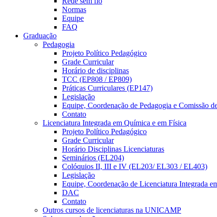
Rede sem fio
Normas
Equipe
FAQ
Graduação
Pedagogia
Projeto Político Pedagógico
Grade Curricular
Horário de disciplinas
TCC (EP808 / EP809)
Práticas Curriculares (EP147)
Legislação
Equipe, Coordenação de Pedagogia e Comissão d
Contato
Licenciatura Integrada em Química e em Física
Projeto Político Pedagógico
Grade Curricular
Horário Disciplinas Licenciaturas
Seminários (EL204)
Colóquios II, III e IV (EL203/ EL303 / EL403)
Legislação
Equipe, Coordenação de Licenciatura Integrada e
DAC
Contato
Outros cursos de licenciaturas na UNICAMP