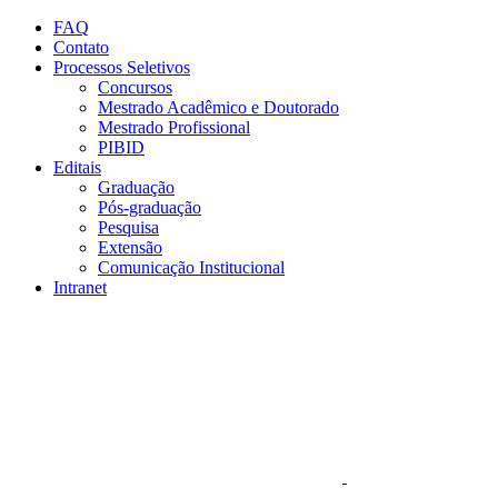
Conteúdo principal
Menu principal
Rodapé
FAQ
Contato
Processos Seletivos
Concursos
Mestrado Acadêmico e Doutorado
Mestrado Profissional
PIBID
Editais
Graduação
Pós-graduação
Pesquisa
Extensão
Comunicação Institucional
Intranet
Aumentar fonte