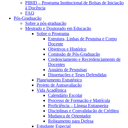
PIBID – Programa Institucional de Bolsas de Iniciação
à Docência
FAQ
Pós-Graduação
Sobre a pós-graduação
Mestrado e Doutorado em Educação
Sobre o Programa
Estrutura, Linhas de Pesquisa e Corpo
Docente
Objetivos e Histórico
Comissão de Pós-Graduação
Credenciamento e Recredenciamento de
Docentes
Anuário de Pesquisas
Dissertações e Teses Defendidas
Planejamento Estratégico
Projeto de Autoavaliação
Vida Acadêmica
Calendário Escolar
Processo de Formação e Matrícula
Proficiência – Língua Estrangeira
Disciplinas e Convalidação de Créditos
Mudança de Orientador
Religamento para Defesa
Estudante Especial