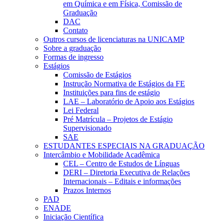
em Química e em Física, Comissão de
Graduação
DAC
Contato
Outros cursos de licenciaturas na UNICAMP
Sobre a graduação
Formas de ingresso
Estágios
Comissão de Estágios
Instrução Normativa de Estágios da FE
Instituições para fins de estágio
LAE – Laboratório de Apoio aos Estágios
Lei Federal
Pré Matrícula – Projetos de Estágio
Supervisionado
SAE
ESTUDANTES ESPECIAIS NA GRADUAÇÃO
Intercâmbio e Mobilidade Acadêmica
CEL – Centro de Estudos de Línguas
DERI – Diretoria Executiva de Relações
Internacionais – Editais e informações
Prazos Internos
PAD
ENADE
Iniciação Científica