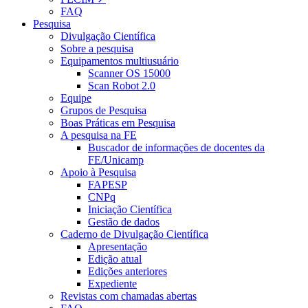
FAQ
Pesquisa
Divulgação Científica
Sobre a pesquisa
Equipamentos multiusuário
Scanner OS 15000
Scan Robot 2.0
Equipe
Grupos de Pesquisa
Boas Práticas em Pesquisa
A pesquisa na FE
Buscador de informações de docentes da
FE/Unicamp
Apoio à Pesquisa
FAPESP
CNPq
Iniciação Científica
Gestão de dados
Caderno de Divulgação Científica
Apresentação
Edição atual
Edições anteriores
Expediente
Revistas com chamadas abertas