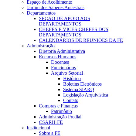
Espaço de Acolhimento
Jardim dos Saberes Ancestrais
Departamentos
SEÇÃO DE APOIO AOS
DEPARTAMENTOS
CHEFES E VICES-CHEFES DOS
DEPARTAMENTOS
CALENDÁRIOS DE REUNIÕES DA FE
Administração
Diretoria Administrativa
Recursos Humanos
Docentes
Funcionários
Arquivo Setorial
Histórico
Boletins Eletrônicos
Sistema SIARQ
Legislação Arquivística
Contato
Compras e Finanças
Patrimônio
Administração Predial
CSARH-FE
Institucional
Sobre a FE