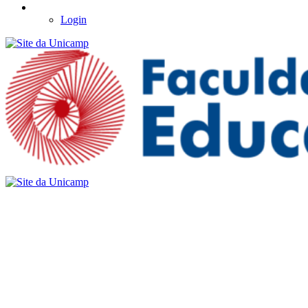
Login