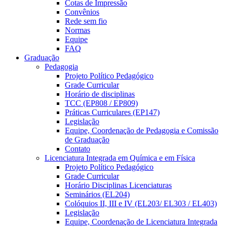
Cotas de Impressão
Convênios
Rede sem fio
Normas
Equipe
FAQ
Graduação
Pedagogia
Projeto Político Pedagógico
Grade Curricular
Horário de disciplinas
TCC (EP808 / EP809)
Práticas Curriculares (EP147)
Legislação
Equipe, Coordenação de Pedagogia e Comissão
de Graduação
Contato
Licenciatura Integrada em Química e em Física
Projeto Político Pedagógico
Grade Curricular
Horário Disciplinas Licenciaturas
Seminários (EL204)
Colóquios II, III e IV (EL203/ EL303 / EL403)
Legislação
Equipe, Coordenação de Licenciatura Integrada