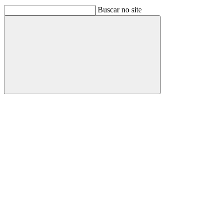
Buscar no site
Buscar
Link para o Facebook
Link para o Linkedin