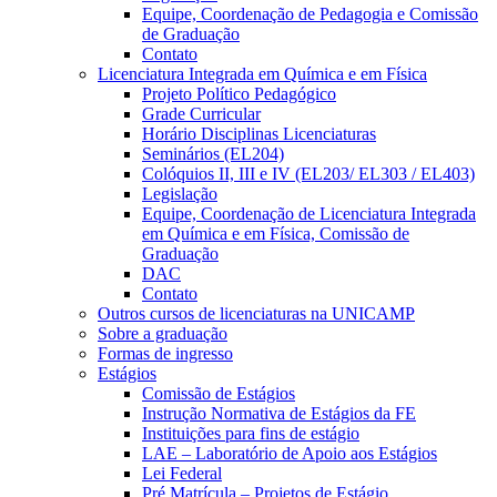
Equipe, Coordenação de Pedagogia e Comissão
de Graduação
Contato
Licenciatura Integrada em Química e em Física
Projeto Político Pedagógico
Grade Curricular
Horário Disciplinas Licenciaturas
Seminários (EL204)
Colóquios II, III e IV (EL203/ EL303 / EL403)
Legislação
Equipe, Coordenação de Licenciatura Integrada
em Química e em Física, Comissão de
Graduação
DAC
Contato
Outros cursos de licenciaturas na UNICAMP
Sobre a graduação
Formas de ingresso
Estágios
Comissão de Estágios
Instrução Normativa de Estágios da FE
Instituições para fins de estágio
LAE – Laboratório de Apoio aos Estágios
Lei Federal
Pré Matrícula – Projetos de Estágio