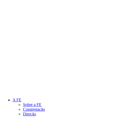
Link para o Instagram
Link para o Youtube
A FE
Sobre a FE
Congregação
Direção