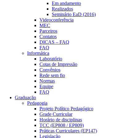
Em andamento
Realizados
Seminário EaD (2016)
Videoconferência
MEC
Parceiros
Contatos
DICAS – FAQ
FAQ
Informática
Laboratório
Cotas de Impressão
Convênios
Rede sem fio
Normas
Equipe
FAQ
Graduação
Pedagogia
Projeto Político Pedagógico
Grade Curricular
Horário de disciplinas
TCC (EP808 / EP809)
Práticas Curriculares (EP147)
Legislação