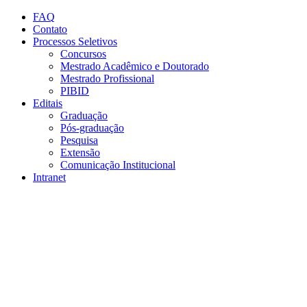
Conteúdo principal
Menu principal
Rodapé
FAQ
Contato
Processos Seletivos
Concursos
Mestrado Acadêmico e Doutorado
Mestrado Profissional
PIBID
Editais
Graduação
Pós-graduação
Pesquisa
Extensão
Comunicação Institucional
Intranet
Aumentar fonte
Diminuir fonte