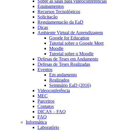
Sobre as salas para videoconferências
Equipamentos
Recursos Tecnológicos
Solicitação
Regulamentação da EaD
Dicas
Ambiente Virtual de Aprendizagem
Google for Education
Tutorial sobre o Google Meet
Moodle
Tutorial sobre o Moodle
Defesas de Teses em Andamento
Defesas de Teses Realizadas
Eventos
Em andamento
Realizados
Seminário EaD (2016)
Videoconferência
MEC
Parceiros
Contatos
DICAS – FAQ
FAQ
Informática
Laboratório