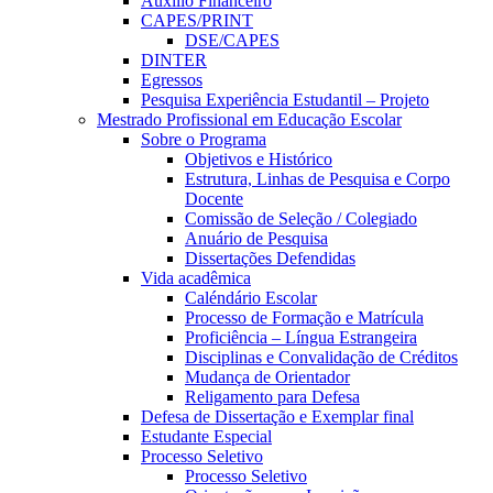
Auxílio Financeiro
CAPES/PRINT
DSE/CAPES
DINTER
Egressos
Pesquisa Experiência Estudantil – Projeto
Mestrado Profissional em Educação Escolar
Sobre o Programa
Objetivos e Histórico
Estrutura, Linhas de Pesquisa e Corpo
Docente
Comissão de Seleção / Colegiado
Anuário de Pesquisa
Dissertações Defendidas
Vida acadêmica
Caléndário Escolar
Processo de Formação e Matrícula
Proficiência – Língua Estrangeira
Disciplinas e Convalidação de Créditos
Mudança de Orientador
Religamento para Defesa
Defesa de Dissertação e Exemplar final
Estudante Especial
Processo Seletivo
Processo Seletivo