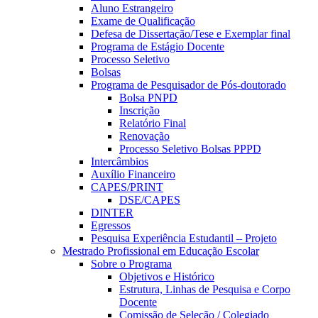
Aluno Estrangeiro
Exame de Qualificação
Defesa de Dissertação/Tese e Exemplar final
Programa de Estágio Docente
Processo Seletivo
Bolsas
Programa de Pesquisador de Pós-doutorado
Bolsa PNPD
Inscrição
Relatório Final
Renovação
Processo Seletivo Bolsas PPPD
Intercâmbios
Auxílio Financeiro
CAPES/PRINT
DSE/CAPES
DINTER
Egressos
Pesquisa Experiência Estudantil – Projeto
Mestrado Profissional em Educação Escolar
Sobre o Programa
Objetivos e Histórico
Estrutura, Linhas de Pesquisa e Corpo
Docente
Comissão de Seleção / Colegiado