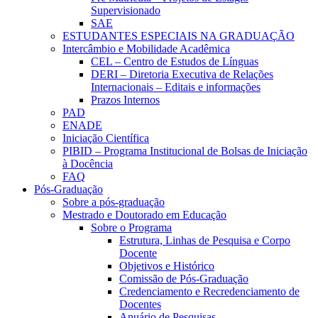
Supervisionado
SAE
ESTUDANTES ESPECIAIS NA GRADUAÇÃO
Intercâmbio e Mobilidade Acadêmica
CEL – Centro de Estudos de Línguas
DERI – Diretoria Executiva de Relações
Internacionais – Editais e informações
Prazos Internos
PAD
ENADE
Iniciação Científica
PIBID – Programa Institucional de Bolsas de Iniciação
à Docência
FAQ
Pós-Graduação
Sobre a pós-graduação
Mestrado e Doutorado em Educação
Sobre o Programa
Estrutura, Linhas de Pesquisa e Corpo
Docente
Objetivos e Histórico
Comissão de Pós-Graduação
Credenciamento e Recredenciamento de
Docentes
Anuário de Pesquisas