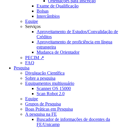
Orientações para Inscrição
Exame de Qualificação
Bolsas
Intercâmbios
Equipe
Serviços
Aproveitamento de Estudos/Convalidação de
Créditos
Aproveitamento de proficiência em língua
estrangeira
Mudança de Orientador
PECIM ↗
FAQ
Pesquisa
Divulgação Científica
Sobre a pesquisa
Equipamentos multiusuário
Scanner OS 15000
Scan Robot 2.0
Equipe
Grupos de Pesquisa
Boas Práticas em Pesquisa
A pesquisa na FE
Buscador de informações de docentes da
FE/Unicamp