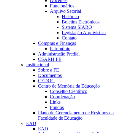
Docentes
Funcionários
Arquivo Setorial
Histórico
Boletins Eletrônicos
Sistema SIARQ
Legislação Arquivística
Contato
Compras e Finanças
Patrimônio
Administração Predial
CSARH-FE
Institucional
Sobre a FE
Documentos
CEDOC
Centro de Memória da Educação
Conselho Científico
Coordenação
Links
Fundos
Plano de Gerenciamento de Resíduos da
Faculdade de Educação
EAD
EAD