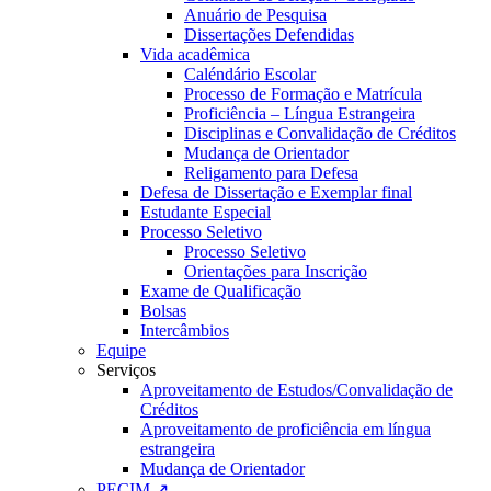
Anuário de Pesquisa
Dissertações Defendidas
Vida acadêmica
Caléndário Escolar
Processo de Formação e Matrícula
Proficiência – Língua Estrangeira
Disciplinas e Convalidação de Créditos
Mudança de Orientador
Religamento para Defesa
Defesa de Dissertação e Exemplar final
Estudante Especial
Processo Seletivo
Processo Seletivo
Orientações para Inscrição
Exame de Qualificação
Bolsas
Intercâmbios
Equipe
Serviços
Aproveitamento de Estudos/Convalidação de
Créditos
Aproveitamento de proficiência em língua
estrangeira
Mudança de Orientador
PECIM ↗