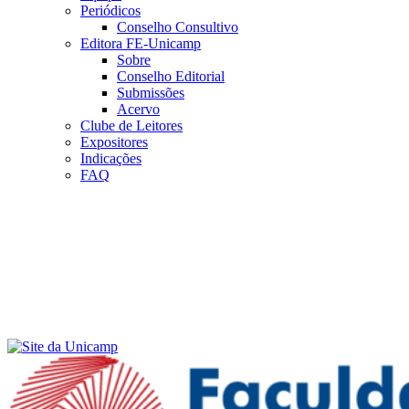
Periódicos
Conselho Consultivo
Editora FE-Unicamp
Sobre
Conselho Editorial
Submissões
Acervo
Clube de Leitores
Expositores
Indicações
FAQ
Menu