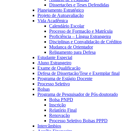
Dissertações e Teses Defendidas
Planejamento Estratégico
Projeto de Autoavaliação
Vida Acadêmica
Calendário Escolar
Processo de Formação e Matrícula
Proficiência – Língua Estrangeira
Disciplinas e Convalidação de Créditos
Mudança de Orientador
Religamento para Defesa
Estudante Especial
Aluno Estrangeiro
Exame de Qualificação
Defesa de Dissertação/Tese e Exemplar final
Programa de Estágio Docente
Processo Seletivo
Bolsas
Programa de Pesquisador de Pós-doutorado
Bolsa PNPD
Inscrição
Relatório Final
Renovação
Processo Seletivo Bolsas PPPD
Intercâmbios