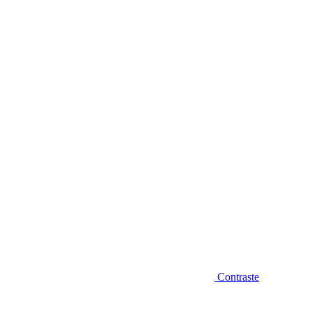
Diminuir fonte
Contraste