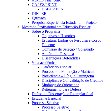
Auxílio Financeiro
CAPES/PRINT
DSE/CAPES
DINTER
Egressos
Pesquisa Experiência Estudantil – Projeto
Mestrado Profissional em Educação Escolar
Sobre o Programa
Objetivos e Histórico
Estrutura, Linhas de Pesquisa e Corpo
Docente
Comissão de Seleção / Colegiado
Anuário de Pesquisa
Dissertações Defendidas
Vida acadêmica
Caléndário Escolar
Processo de Formação e Matrícula
Proficiência – Língua Estrangeira
Disciplinas e Convalidação de Créditos
Mudança de Orientador
Religamento para Defesa
Defesa de Dissertação e Exemplar final
Estudante Especial
Processo Seletivo
Processo Seletivo