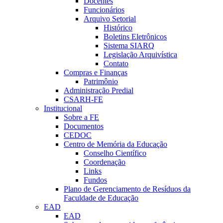
Docentes
Funcionários
Arquivo Setorial
Histórico
Boletins Eletrônicos
Sistema SIARQ
Legislação Arquivística
Contato
Compras e Finanças
Patrimônio
Administração Predial
CSARH-FE
Institucional
Sobre a FE
Documentos
CEDOC
Centro de Memória da Educação
Conselho Científico
Coordenação
Links
Fundos
Plano de Gerenciamento de Resíduos da
Faculdade de Educação
EAD
EAD