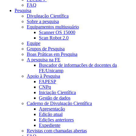
FAQ
Pesquisa
Divulgação Científica
Sobre a pesquisa
Equipamentos multiusuário
Scanner OS 15000
Scan Robot 2.0
Equipe
Grupos de Pesquisa
Boas Práticas em Pesquisa
A pesquisa na FE
Buscador de informações de docentes da
FE/Unicamp
Apoio à Pesquisa
FAPESP
CNPq
Iniciação Científica
Gestão de dados
Caderno de Divulgação Científica
Apresentação
Edição atual
Edições anteriores
Expediente
Revistas com chamadas abertas