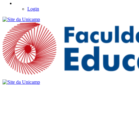
Login