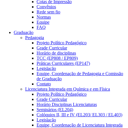
Cotas de Impressão
Convênios
Rede sem fio
Normas
Equipe
FAQ
Graduação
Pedagogia
Projeto Político Pedagógico
Grade Curricular
Horário de disciplinas
TCC (EP808 / EP809)
Práticas Curriculares (EP147)
Legislação
Equipe, Coordenação de Pedagogia e Comissão
de Graduação
Contato
Licenciatura Integrada em Química e em Física
Projeto Político Pedagógico
Grade Curricular
Horário Disciplinas Licenciaturas
Seminários (EL204)
Colóquios II, III e IV (EL203/ EL303 / EL403)
Legislação
Equipe, Coordenação de Licenciatura Integrada