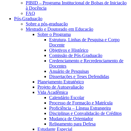
PIBID – Programa Institucional de Bolsas de Iniciação
à Docência
FAQ
Pós-Graduação
Sobre a pós-graduação
Mestrado e Doutorado em Educação
Sobre o Programa
Estrutura, Linhas de Pesquisa e Corpo
Docente
Objetivos e Histórico
Comissão de Pós-Graduação
Credenciamento e Recredenciamento de
Docentes
Anuário de Pesquisas
Dissertações e Teses Defendidas
Planejamento Estratégico
Projeto de Autoavaliação
Vida Acadêmica
Calendário Escolar
Processo de Formação e Matrícula
Proficiência – Língua Estrangeira
Disciplinas e Convalidação de Créditos
Mudança de Orientador
Religamento para Defesa
Estudante Especial