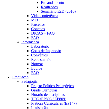
Em andamento
Realizados
Seminário EaD (2016)
Videoconferência
MEC
Parceiros
Contatos
DICAS – FAQ
FAQ
Informática
Laboratório
Cotas de Impressão
Convênios
Rede sem fio
Normas
Equipe
FAQ
Graduação
Pedagogia
Projeto Político Pedagógico
Grade Curricular
Horário de disciplinas
TCC (EP808 / EP809)
Práticas Curriculares (EP147)
Legislação