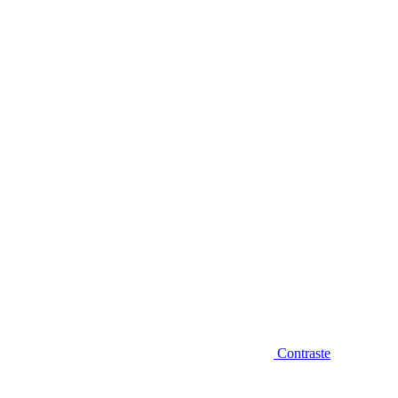
Diminuir fonte
Contraste