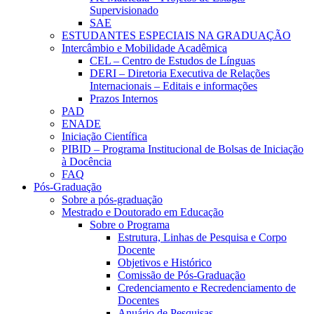
Supervisionado
SAE
ESTUDANTES ESPECIAIS NA GRADUAÇÃO
Intercâmbio e Mobilidade Acadêmica
CEL – Centro de Estudos de Línguas
DERI – Diretoria Executiva de Relações
Internacionais – Editais e informações
Prazos Internos
PAD
ENADE
Iniciação Científica
PIBID – Programa Institucional de Bolsas de Iniciação
à Docência
FAQ
Pós-Graduação
Sobre a pós-graduação
Mestrado e Doutorado em Educação
Sobre o Programa
Estrutura, Linhas de Pesquisa e Corpo
Docente
Objetivos e Histórico
Comissão de Pós-Graduação
Credenciamento e Recredenciamento de
Docentes
Anuário de Pesquisas