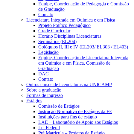
Equipe, Coordenação de Pedagogia e Comissão
de Graduação
Contato
Licenciatura Integrada em Química e em Física
Projeto Político Pedagógico
Grade Curricular
Horário Disciplinas Licenciaturas
Seminários (EL204)
Colóquios II, III e IV (EL203/ EL303 / EL403)
Legislação
Equipe, Coordenação de Licenciatura Integrada
em Química e em Física, Comissão de
Graduação
DAC
Contato
Outros cursos de licenciaturas na UNICAMP
Sobre a graduação
Formas de ingresso
Estágios
Comissão de Estágios
Instrução Normativa de Estágios da FE
Instituições para fins de estágio
LAE – Laboratório de Apoio aos Estágios
Lei Federal
Pré Matrícula – Projetos de Estágio