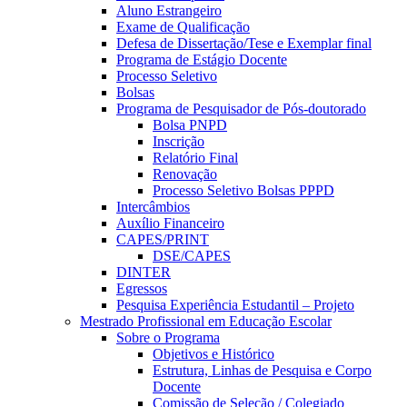
Aluno Estrangeiro
Exame de Qualificação
Defesa de Dissertação/Tese e Exemplar final
Programa de Estágio Docente
Processo Seletivo
Bolsas
Programa de Pesquisador de Pós-doutorado
Bolsa PNPD
Inscrição
Relatório Final
Renovação
Processo Seletivo Bolsas PPPD
Intercâmbios
Auxílio Financeiro
CAPES/PRINT
DSE/CAPES
DINTER
Egressos
Pesquisa Experiência Estudantil – Projeto
Mestrado Profissional em Educação Escolar
Sobre o Programa
Objetivos e Histórico
Estrutura, Linhas de Pesquisa e Corpo
Docente
Comissão de Seleção / Colegiado