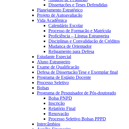
Dissertações e Teses Defendidas
Planejamento Estratégico
Projeto de Autoavaliação
Vida Acadêmica
Calendário Escolar
Processo de Formação e Matrícula
Proficiência – Língua Estrangeira
Disciplinas e Convalidação de Créditos
Mudança de Orientador
Religamento para Defesa
Estudante Especial
Aluno Estrangeiro
Exame de Qualificação
Defesa de Dissertação/Tese e Exemplar final
Programa de Estágio Docente
Processo Seletivo
Bolsas
Programa de Pesquisador de Pós-doutorado
Bolsa PNPD
Inscrição
Relatório Final
Renovação
Processo Seletivo Bolsas PPPD
Intercâmbios