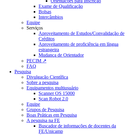
Orientações para Inscrição
Exame de Qualificação
Bolsas
Intercâmbios
Equipe
Serviços
Aproveitamento de Estudos/Convalidação de
Créditos
Aproveitamento de proficiência em língua
estrangeira
Mudança de Orientador
PECIM ↗
FAQ
Pesquisa
Divulgação Científica
Sobre a pesquisa
Equipamentos multiusuário
Scanner OS 15000
Scan Robot 2.0
Equipe
Grupos de Pesquisa
Boas Práticas em Pesquisa
A pesquisa na FE
Buscador de informações de docentes da
FE/Unicamp