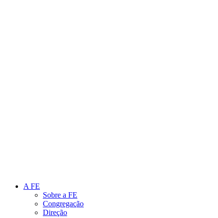
Link para o Instagram
Link para o Youtube
A FE
Sobre a FE
Congregação
Direção