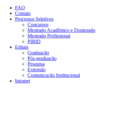
Conteúdo principal
Menu principal
Rodapé
FAQ
Contato
Processos Seletivos
Concursos
Mestrado Acadêmico e Doutorado
Mestrado Profissional
PIBID
Editais
Graduação
Pós-graduação
Pesquisa
Extensão
Comunicação Institucional
Intranet
Aumentar fonte
Diminuir fonte