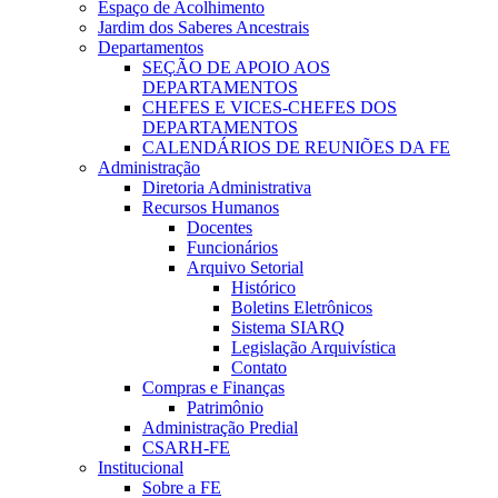
Espaço de Acolhimento
Jardim dos Saberes Ancestrais
Departamentos
SEÇÃO DE APOIO AOS
DEPARTAMENTOS
CHEFES E VICES-CHEFES DOS
DEPARTAMENTOS
CALENDÁRIOS DE REUNIÕES DA FE
Administração
Diretoria Administrativa
Recursos Humanos
Docentes
Funcionários
Arquivo Setorial
Histórico
Boletins Eletrônicos
Sistema SIARQ
Legislação Arquivística
Contato
Compras e Finanças
Patrimônio
Administração Predial
CSARH-FE
Institucional
Sobre a FE