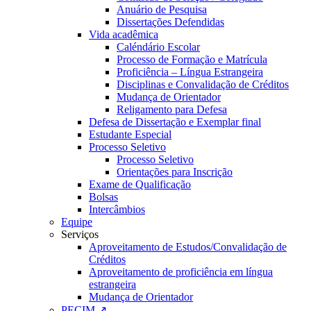
Anuário de Pesquisa
Dissertações Defendidas
Vida acadêmica
Caléndário Escolar
Processo de Formação e Matrícula
Proficiência – Língua Estrangeira
Disciplinas e Convalidação de Créditos
Mudança de Orientador
Religamento para Defesa
Defesa de Dissertação e Exemplar final
Estudante Especial
Processo Seletivo
Processo Seletivo
Orientações para Inscrição
Exame de Qualificação
Bolsas
Intercâmbios
Equipe
Serviços
Aproveitamento de Estudos/Convalidação de
Créditos
Aproveitamento de proficiência em língua
estrangeira
Mudança de Orientador
PECIM ↗