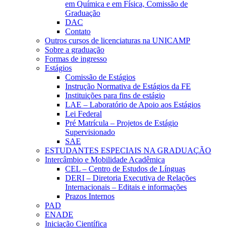
em Química e em Física, Comissão de
Graduação
DAC
Contato
Outros cursos de licenciaturas na UNICAMP
Sobre a graduação
Formas de ingresso
Estágios
Comissão de Estágios
Instrução Normativa de Estágios da FE
Instituições para fins de estágio
LAE – Laboratório de Apoio aos Estágios
Lei Federal
Pré Matrícula – Projetos de Estágio
Supervisionado
SAE
ESTUDANTES ESPECIAIS NA GRADUAÇÃO
Intercâmbio e Mobilidade Acadêmica
CEL – Centro de Estudos de Línguas
DERI – Diretoria Executiva de Relações
Internacionais – Editais e informações
Prazos Internos
PAD
ENADE
Iniciação Científica