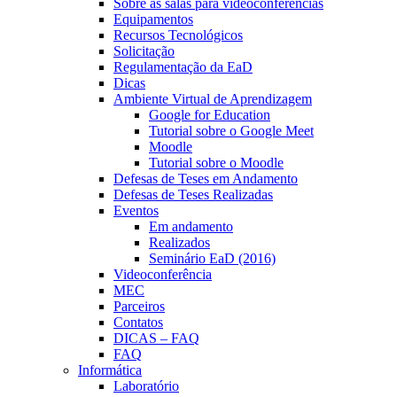
Sobre as salas para videoconferências
Equipamentos
Recursos Tecnológicos
Solicitação
Regulamentação da EaD
Dicas
Ambiente Virtual de Aprendizagem
Google for Education
Tutorial sobre o Google Meet
Moodle
Tutorial sobre o Moodle
Defesas de Teses em Andamento
Defesas de Teses Realizadas
Eventos
Em andamento
Realizados
Seminário EaD (2016)
Videoconferência
MEC
Parceiros
Contatos
DICAS – FAQ
FAQ
Informática
Laboratório