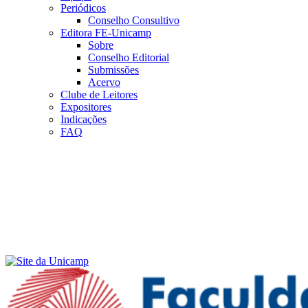
Periódicos
Conselho Consultivo
Editora FE-Unicamp
Sobre
Conselho Editorial
Submissões
Acervo
Clube de Leitores
Expositores
Indicações
FAQ
Menu