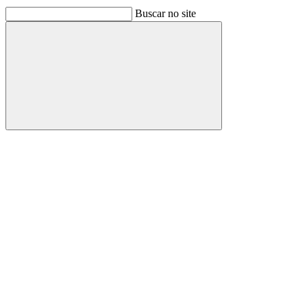
Buscar no site
Buscar
Link para o Facebook
Link para o Linkedin