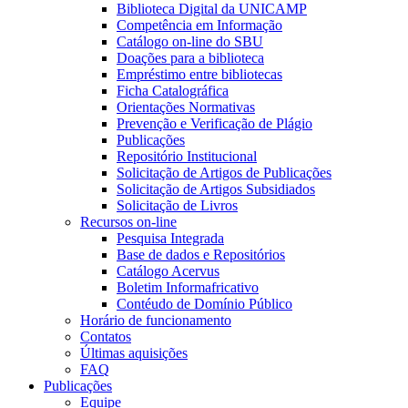
Biblioteca Digital da UNICAMP
Competência em Informação
Catálogo on-line do SBU
Doações para a biblioteca
Empréstimo entre bibliotecas
Ficha Catalográfica
Orientações Normativas
Prevenção e Verificação de Plágio
Publicações
Repositório Institucional
Solicitação de Artigos de Publicações
Solicitação de Artigos Subsidiados
Solicitação de Livros
Recursos on-line
Pesquisa Integrada
Base de dados e Repositórios
Catálogo Acervus
Boletim Informafricativo
Contéudo de Domínio Público
Horário de funcionamento
Contatos
Últimas aquisições
FAQ
Publicações
Equipe