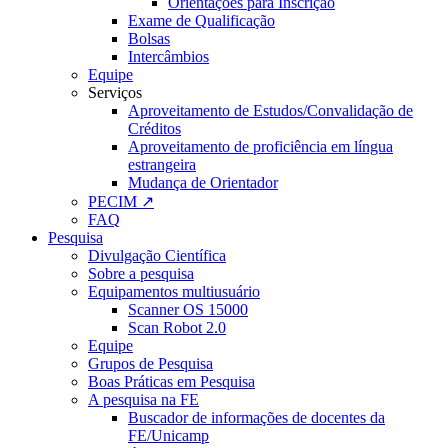
Orientações para Inscrição
Exame de Qualificação
Bolsas
Intercâmbios
Equipe
Serviços
Aproveitamento de Estudos/Convalidação de
Créditos
Aproveitamento de proficiência em língua
estrangeira
Mudança de Orientador
PECIM ↗
FAQ
Pesquisa
Divulgação Científica
Sobre a pesquisa
Equipamentos multiusuário
Scanner OS 15000
Scan Robot 2.0
Equipe
Grupos de Pesquisa
Boas Práticas em Pesquisa
A pesquisa na FE
Buscador de informações de docentes da
FE/Unicamp