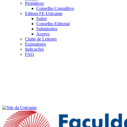
Periódicos
Conselho Consultivo
Editora FE-Unicamp
Sobre
Conselho Editorial
Submissões
Acervo
Clube de Leitores
Expositores
Indicações
FAQ
Menu