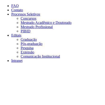
Conteúdo principal
Menu principal
Rodapé
FAQ
Contato
Processos Seletivos
Concursos
Mestrado Acadêmico e Doutorado
Mestrado Profissional
PIBID
Editais
Graduação
Pós-graduação
Pesquisa
Extensão
Comunicação Institucional
Intranet
Aumentar fonte
Diminuir fonte