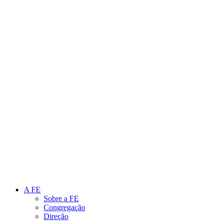
Link para o Instagram
Link para o Youtube
A FE
Sobre a FE
Congregação
Direção