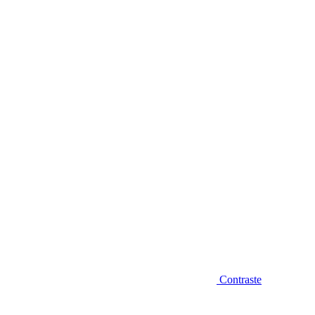
Diminuir fonte
Contraste