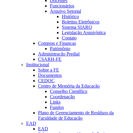
Docentes
Funcionários
Arquivo Setorial
Histórico
Boletins Eletrônicos
Sistema SIARQ
Legislação Arquivística
Contato
Compras e Finanças
Patrimônio
Administração Predial
CSARH-FE
Institucional
Sobre a FE
Documentos
CEDOC
Centro de Memória da Educação
Conselho Científico
Coordenação
Links
Fundos
Plano de Gerenciamento de Resíduos da
Faculdade de Educação
EAD
EAD