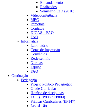
Em andamento
Realizados
Seminário EaD (2016)
Videoconferência
MEC
Parceiros
Contatos
DICAS – FAQ
FAQ
Informática
Laboratório
Cotas de Impressão
Convênios
Rede sem fio
Normas
Equipe
FAQ
Graduação
Pedagogia
Projeto Político Pedagógico
Grade Curricular
Horário de disciplinas
TCC (EP808 / EP809)
Práticas Curriculares (EP147)
Legislação