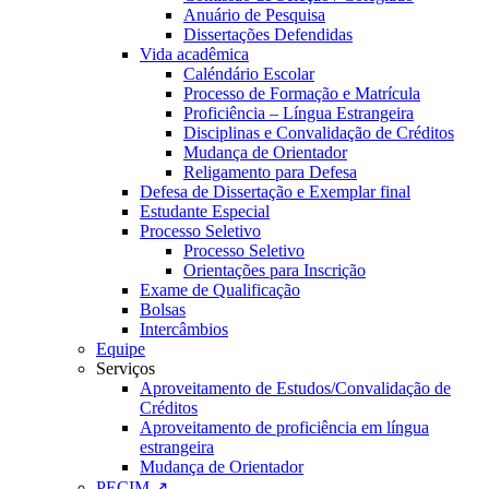
Anuário de Pesquisa
Dissertações Defendidas
Vida acadêmica
Caléndário Escolar
Processo de Formação e Matrícula
Proficiência – Língua Estrangeira
Disciplinas e Convalidação de Créditos
Mudança de Orientador
Religamento para Defesa
Defesa de Dissertação e Exemplar final
Estudante Especial
Processo Seletivo
Processo Seletivo
Orientações para Inscrição
Exame de Qualificação
Bolsas
Intercâmbios
Equipe
Serviços
Aproveitamento de Estudos/Convalidação de
Créditos
Aproveitamento de proficiência em língua
estrangeira
Mudança de Orientador
PECIM ↗