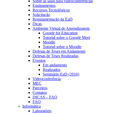
Sobre as salas para videoconferências
Equipamentos
Recursos Tecnológicos
Solicitação
Regulamentação da EaD
Dicas
Ambiente Virtual de Aprendizagem
Google for Education
Tutorial sobre o Google Meet
Moodle
Tutorial sobre o Moodle
Defesas de Teses em Andamento
Defesas de Teses Realizadas
Eventos
Em andamento
Realizados
Seminário EaD (2016)
Videoconferência
MEC
Parceiros
Contatos
DICAS – FAQ
FAQ
Informática
Laboratório