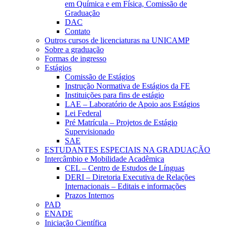
em Química e em Física, Comissão de
Graduação
DAC
Contato
Outros cursos de licenciaturas na UNICAMP
Sobre a graduação
Formas de ingresso
Estágios
Comissão de Estágios
Instrução Normativa de Estágios da FE
Instituições para fins de estágio
LAE – Laboratório de Apoio aos Estágios
Lei Federal
Pré Matrícula – Projetos de Estágio
Supervisionado
SAE
ESTUDANTES ESPECIAIS NA GRADUAÇÃO
Intercâmbio e Mobilidade Acadêmica
CEL – Centro de Estudos de Línguas
DERI – Diretoria Executiva de Relações
Internacionais – Editais e informações
Prazos Internos
PAD
ENADE
Iniciação Científica