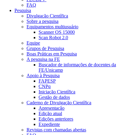
FAQ
Pesquisa
Divulgação Científica
Sobre a pesquisa
Equipamentos multiusuário
Scanner OS 15000
Scan Robot 2.0
Equipe
Grupos de Pesquisa
Boas Práticas em Pesquisa
A pesquisa na FE
Buscador de informações de docentes da
FE/Unicamp
Apoio à Pesquisa
FAPESP
CNPq
Iniciação Científica
Gestão de dados
Caderno de Divulgação Científica
Apresentação
Edição atual
Edições anteriores
Expediente
Revistas com chamadas abertas