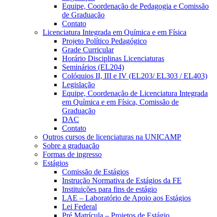
Equipe, Coordenação de Pedagogia e Comissão
de Graduação
Contato
Licenciatura Integrada em Química e em Física
Projeto Político Pedagógico
Grade Curricular
Horário Disciplinas Licenciaturas
Seminários (EL204)
Colóquios II, III e IV (EL203/ EL303 / EL403)
Legislação
Equipe, Coordenação de Licenciatura Integrada
em Química e em Física, Comissão de
Graduação
DAC
Contato
Outros cursos de licenciaturas na UNICAMP
Sobre a graduação
Formas de ingresso
Estágios
Comissão de Estágios
Instrução Normativa de Estágios da FE
Instituições para fins de estágio
LAE – Laboratório de Apoio aos Estágios
Lei Federal
Pré Matrícula – Projetos de Estágio