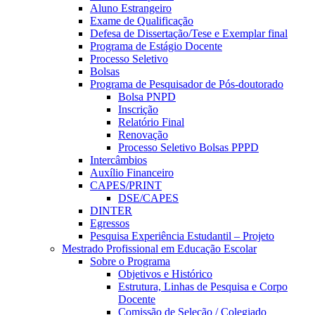
Aluno Estrangeiro
Exame de Qualificação
Defesa de Dissertação/Tese e Exemplar final
Programa de Estágio Docente
Processo Seletivo
Bolsas
Programa de Pesquisador de Pós-doutorado
Bolsa PNPD
Inscrição
Relatório Final
Renovação
Processo Seletivo Bolsas PPPD
Intercâmbios
Auxílio Financeiro
CAPES/PRINT
DSE/CAPES
DINTER
Egressos
Pesquisa Experiência Estudantil – Projeto
Mestrado Profissional em Educação Escolar
Sobre o Programa
Objetivos e Histórico
Estrutura, Linhas de Pesquisa e Corpo
Docente
Comissão de Seleção / Colegiado