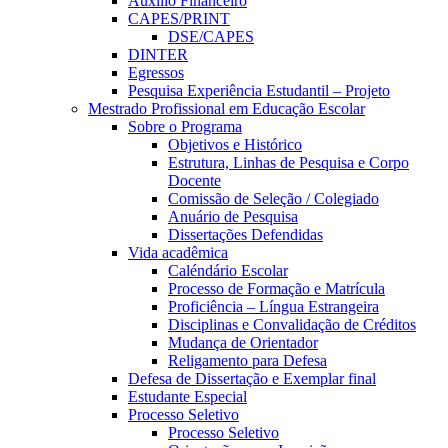
Auxílio Financeiro
CAPES/PRINT
DSE/CAPES
DINTER
Egressos
Pesquisa Experiência Estudantil – Projeto
Mestrado Profissional em Educação Escolar
Sobre o Programa
Objetivos e Histórico
Estrutura, Linhas de Pesquisa e Corpo
Docente
Comissão de Seleção / Colegiado
Anuário de Pesquisa
Dissertações Defendidas
Vida acadêmica
Caléndário Escolar
Processo de Formação e Matrícula
Proficiência – Língua Estrangeira
Disciplinas e Convalidação de Créditos
Mudança de Orientador
Religamento para Defesa
Defesa de Dissertação e Exemplar final
Estudante Especial
Processo Seletivo
Processo Seletivo