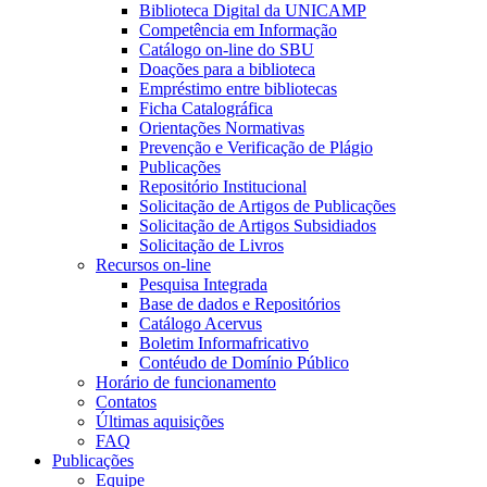
Biblioteca Digital da UNICAMP
Competência em Informação
Catálogo on-line do SBU
Doações para a biblioteca
Empréstimo entre bibliotecas
Ficha Catalográfica
Orientações Normativas
Prevenção e Verificação de Plágio
Publicações
Repositório Institucional
Solicitação de Artigos de Publicações
Solicitação de Artigos Subsidiados
Solicitação de Livros
Recursos on-line
Pesquisa Integrada
Base de dados e Repositórios
Catálogo Acervus
Boletim Informafricativo
Contéudo de Domínio Público
Horário de funcionamento
Contatos
Últimas aquisições
FAQ
Publicações
Equipe