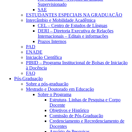
Supervisionado
SAE
ESTUDANTES ESPECIAIS NA GRADUAÇÃO
Intercâmbio e Mobilidade Acadêmica
CEL – Centro de Estudos de Línguas
DERI – Diretoria Executiva de Relações
Internacionais – Editais e informações
Prazos Internos
PAD
ENADE
Iniciação Científica
PIBID – Programa Institucional de Bolsas de Iniciação
à Docência
FAQ
Pós-Graduação
Sobre a pós-graduação
Mestrado e Doutorado em Educação
Sobre o Programa
Estrutura, Linhas de Pesquisa e Corpo
Docente
Objetivos e Histórico
Comissão de Pós-Graduação
Credenciamento e Recredenciamento de
Docentes
Anuário de Pesquisas