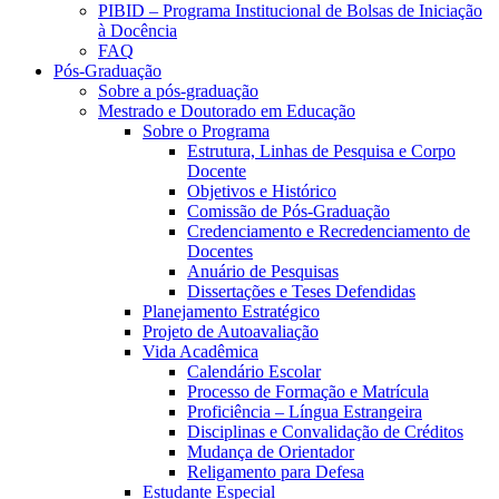
PIBID – Programa Institucional de Bolsas de Iniciação
à Docência
FAQ
Pós-Graduação
Sobre a pós-graduação
Mestrado e Doutorado em Educação
Sobre o Programa
Estrutura, Linhas de Pesquisa e Corpo
Docente
Objetivos e Histórico
Comissão de Pós-Graduação
Credenciamento e Recredenciamento de
Docentes
Anuário de Pesquisas
Dissertações e Teses Defendidas
Planejamento Estratégico
Projeto de Autoavaliação
Vida Acadêmica
Calendário Escolar
Processo de Formação e Matrícula
Proficiência – Língua Estrangeira
Disciplinas e Convalidação de Créditos
Mudança de Orientador
Religamento para Defesa
Estudante Especial