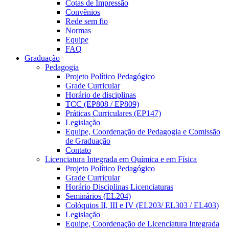
Cotas de Impressão
Convênios
Rede sem fio
Normas
Equipe
FAQ
Graduação
Pedagogia
Projeto Político Pedagógico
Grade Curricular
Horário de disciplinas
TCC (EP808 / EP809)
Práticas Curriculares (EP147)
Legislação
Equipe, Coordenação de Pedagogia e Comissão
de Graduação
Contato
Licenciatura Integrada em Química e em Física
Projeto Político Pedagógico
Grade Curricular
Horário Disciplinas Licenciaturas
Seminários (EL204)
Colóquios II, III e IV (EL203/ EL303 / EL403)
Legislação
Equipe, Coordenação de Licenciatura Integrada