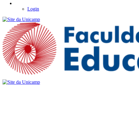
Login