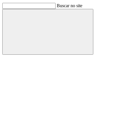
Buscar no site
Buscar
Link para o Facebook
Link para o Linkedin