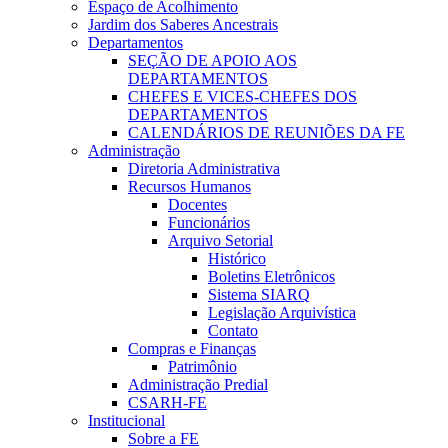
Espaço de Acolhimento
Jardim dos Saberes Ancestrais
Departamentos
SEÇÃO DE APOIO AOS
DEPARTAMENTOS
CHEFES E VICES-CHEFES DOS
DEPARTAMENTOS
CALENDÁRIOS DE REUNIÕES DA FE
Administração
Diretoria Administrativa
Recursos Humanos
Docentes
Funcionários
Arquivo Setorial
Histórico
Boletins Eletrônicos
Sistema SIARQ
Legislação Arquivística
Contato
Compras e Finanças
Patrimônio
Administração Predial
CSARH-FE
Institucional
Sobre a FE