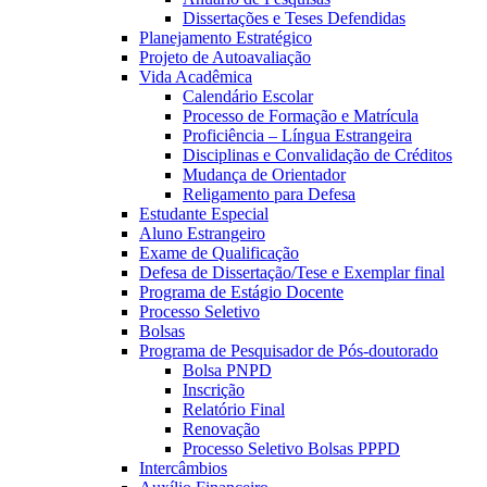
Dissertações e Teses Defendidas
Planejamento Estratégico
Projeto de Autoavaliação
Vida Acadêmica
Calendário Escolar
Processo de Formação e Matrícula
Proficiência – Língua Estrangeira
Disciplinas e Convalidação de Créditos
Mudança de Orientador
Religamento para Defesa
Estudante Especial
Aluno Estrangeiro
Exame de Qualificação
Defesa de Dissertação/Tese e Exemplar final
Programa de Estágio Docente
Processo Seletivo
Bolsas
Programa de Pesquisador de Pós-doutorado
Bolsa PNPD
Inscrição
Relatório Final
Renovação
Processo Seletivo Bolsas PPPD
Intercâmbios