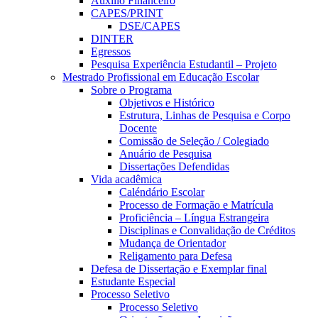
Auxílio Financeiro
CAPES/PRINT
DSE/CAPES
DINTER
Egressos
Pesquisa Experiência Estudantil – Projeto
Mestrado Profissional em Educação Escolar
Sobre o Programa
Objetivos e Histórico
Estrutura, Linhas de Pesquisa e Corpo
Docente
Comissão de Seleção / Colegiado
Anuário de Pesquisa
Dissertações Defendidas
Vida acadêmica
Caléndário Escolar
Processo de Formação e Matrícula
Proficiência – Língua Estrangeira
Disciplinas e Convalidação de Créditos
Mudança de Orientador
Religamento para Defesa
Defesa de Dissertação e Exemplar final
Estudante Especial
Processo Seletivo
Processo Seletivo