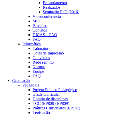
Em andamento
Realizados
Seminário EaD (2016)
Videoconferência
MEC
Parceiros
Contatos
DICAS – FAQ
FAQ
Informática
Laboratório
Cotas de Impressão
Convênios
Rede sem fio
Normas
Equipe
FAQ
Graduação
Pedagogia
Projeto Político Pedagógico
Grade Curricular
Horário de disciplinas
TCC (EP808 / EP809)
Práticas Curriculares (EP147)
Legislação