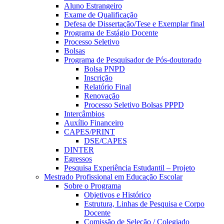
Aluno Estrangeiro
Exame de Qualificação
Defesa de Dissertação/Tese e Exemplar final
Programa de Estágio Docente
Processo Seletivo
Bolsas
Programa de Pesquisador de Pós-doutorado
Bolsa PNPD
Inscrição
Relatório Final
Renovação
Processo Seletivo Bolsas PPPD
Intercâmbios
Auxílio Financeiro
CAPES/PRINT
DSE/CAPES
DINTER
Egressos
Pesquisa Experiência Estudantil – Projeto
Mestrado Profissional em Educação Escolar
Sobre o Programa
Objetivos e Histórico
Estrutura, Linhas de Pesquisa e Corpo
Docente
Comissão de Seleção / Colegiado