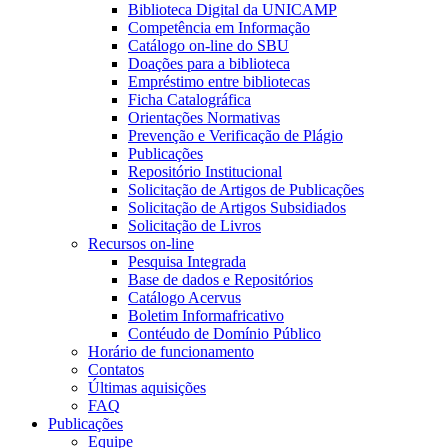
Biblioteca Digital da UNICAMP
Competência em Informação
Catálogo on-line do SBU
Doações para a biblioteca
Empréstimo entre bibliotecas
Ficha Catalográfica
Orientações Normativas
Prevenção e Verificação de Plágio
Publicações
Repositório Institucional
Solicitação de Artigos de Publicações
Solicitação de Artigos Subsidiados
Solicitação de Livros
Recursos on-line
Pesquisa Integrada
Base de dados e Repositórios
Catálogo Acervus
Boletim Informafricativo
Contéudo de Domínio Público
Horário de funcionamento
Contatos
Últimas aquisições
FAQ
Publicações
Equipe