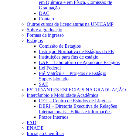
em Química e em Física, Comissão de
Graduação
DAC
Contato
Outros cursos de licenciaturas na UNICAMP
Sobre a graduação
Formas de ingresso
Estágios
Comissão de Estágios
Instrução Normativa de Estágios da FE
Instituições para fins de estágio
LAE – Laboratório de Apoio aos Estágios
Lei Federal
Pré Matrícula – Projetos de Estágio
Supervisionado
SAE
ESTUDANTES ESPECIAIS NA GRADUAÇÃO
Intercâmbio e Mobilidade Acadêmica
CEL – Centro de Estudos de Línguas
DERI – Diretoria Executiva de Relações
Internacionais – Editais e informações
Prazos Internos
PAD
ENADE
Iniciação Científica