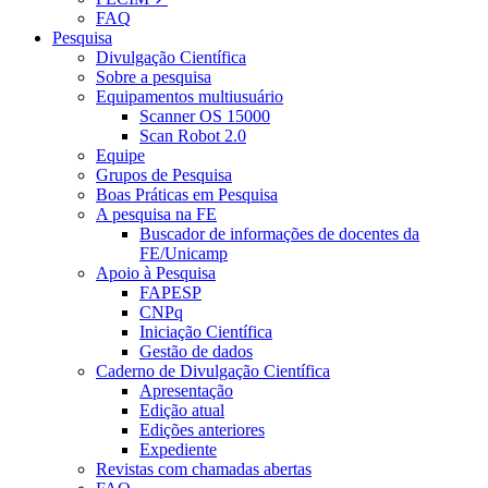
FAQ
Pesquisa
Divulgação Científica
Sobre a pesquisa
Equipamentos multiusuário
Scanner OS 15000
Scan Robot 2.0
Equipe
Grupos de Pesquisa
Boas Práticas em Pesquisa
A pesquisa na FE
Buscador de informações de docentes da
FE/Unicamp
Apoio à Pesquisa
FAPESP
CNPq
Iniciação Científica
Gestão de dados
Caderno de Divulgação Científica
Apresentação
Edição atual
Edições anteriores
Expediente
Revistas com chamadas abertas