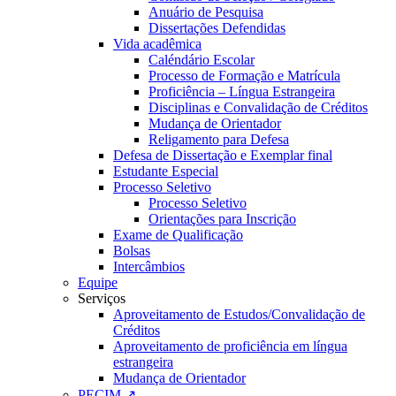
Anuário de Pesquisa
Dissertações Defendidas
Vida acadêmica
Caléndário Escolar
Processo de Formação e Matrícula
Proficiência – Língua Estrangeira
Disciplinas e Convalidação de Créditos
Mudança de Orientador
Religamento para Defesa
Defesa de Dissertação e Exemplar final
Estudante Especial
Processo Seletivo
Processo Seletivo
Orientações para Inscrição
Exame de Qualificação
Bolsas
Intercâmbios
Equipe
Serviços
Aproveitamento de Estudos/Convalidação de
Créditos
Aproveitamento de proficiência em língua
estrangeira
Mudança de Orientador
PECIM ↗