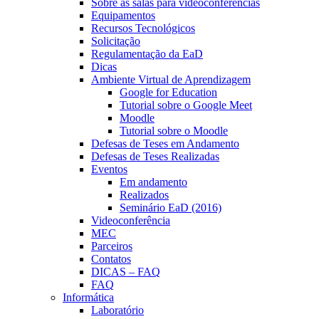
Sobre as salas para videoconferências
Equipamentos
Recursos Tecnológicos
Solicitação
Regulamentação da EaD
Dicas
Ambiente Virtual de Aprendizagem
Google for Education
Tutorial sobre o Google Meet
Moodle
Tutorial sobre o Moodle
Defesas de Teses em Andamento
Defesas de Teses Realizadas
Eventos
Em andamento
Realizados
Seminário EaD (2016)
Videoconferência
MEC
Parceiros
Contatos
DICAS – FAQ
FAQ
Informática
Laboratório