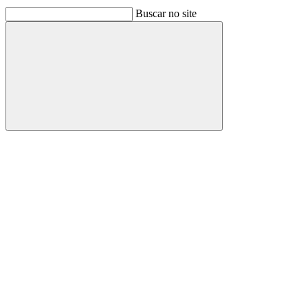
Buscar no site
Buscar
Link para o Facebook
Link para o Linkedin