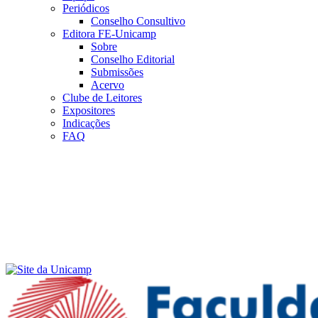
Periódicos
Conselho Consultivo
Editora FE-Unicamp
Sobre
Conselho Editorial
Submissões
Acervo
Clube de Leitores
Expositores
Indicações
FAQ
Menu