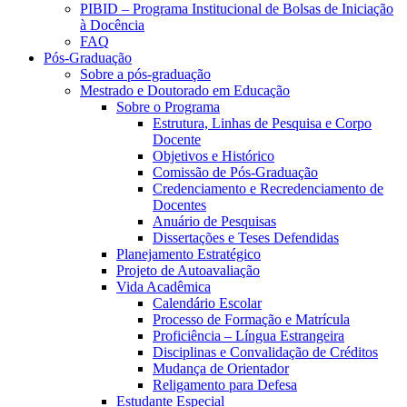
PIBID – Programa Institucional de Bolsas de Iniciação
à Docência
FAQ
Pós-Graduação
Sobre a pós-graduação
Mestrado e Doutorado em Educação
Sobre o Programa
Estrutura, Linhas de Pesquisa e Corpo
Docente
Objetivos e Histórico
Comissão de Pós-Graduação
Credenciamento e Recredenciamento de
Docentes
Anuário de Pesquisas
Dissertações e Teses Defendidas
Planejamento Estratégico
Projeto de Autoavaliação
Vida Acadêmica
Calendário Escolar
Processo de Formação e Matrícula
Proficiência – Língua Estrangeira
Disciplinas e Convalidação de Créditos
Mudança de Orientador
Religamento para Defesa
Estudante Especial