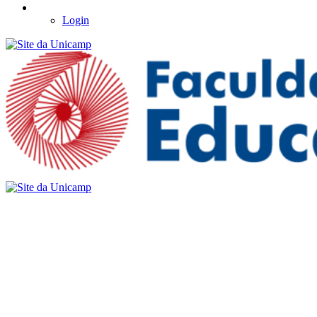
Login