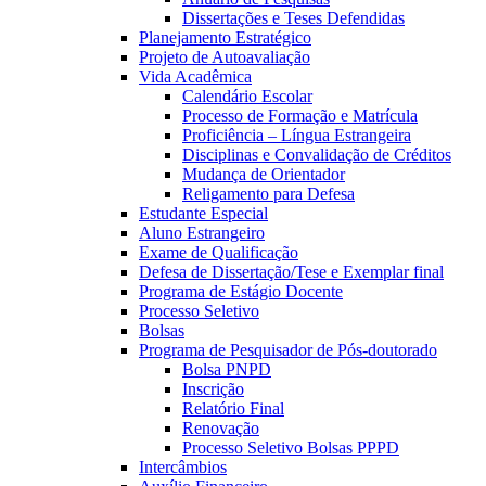
Dissertações e Teses Defendidas
Planejamento Estratégico
Projeto de Autoavaliação
Vida Acadêmica
Calendário Escolar
Processo de Formação e Matrícula
Proficiência – Língua Estrangeira
Disciplinas e Convalidação de Créditos
Mudança de Orientador
Religamento para Defesa
Estudante Especial
Aluno Estrangeiro
Exame de Qualificação
Defesa de Dissertação/Tese e Exemplar final
Programa de Estágio Docente
Processo Seletivo
Bolsas
Programa de Pesquisador de Pós-doutorado
Bolsa PNPD
Inscrição
Relatório Final
Renovação
Processo Seletivo Bolsas PPPD
Intercâmbios