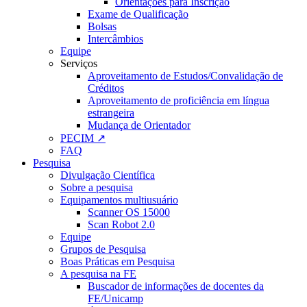
Orientações para Inscrição
Exame de Qualificação
Bolsas
Intercâmbios
Equipe
Serviços
Aproveitamento de Estudos/Convalidação de
Créditos
Aproveitamento de proficiência em língua
estrangeira
Mudança de Orientador
PECIM ↗
FAQ
Pesquisa
Divulgação Científica
Sobre a pesquisa
Equipamentos multiusuário
Scanner OS 15000
Scan Robot 2.0
Equipe
Grupos de Pesquisa
Boas Práticas em Pesquisa
A pesquisa na FE
Buscador de informações de docentes da
FE/Unicamp