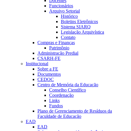
Docentes
Funcionários
Arquivo Setorial
Histórico
Boletins Eletrônicos
Sistema SIARQ
Legislação Arquivística
Contato
Compras e Finanças
Patrimônio
Administração Predial
CSARH-FE
Institucional
Sobre a FE
Documentos
CEDOC
Centro de Memória da Educação
Conselho Científico
Coordenação
Links
Fundos
Plano de Gerenciamento de Resíduos da
Faculdade de Educação
EAD
EAD