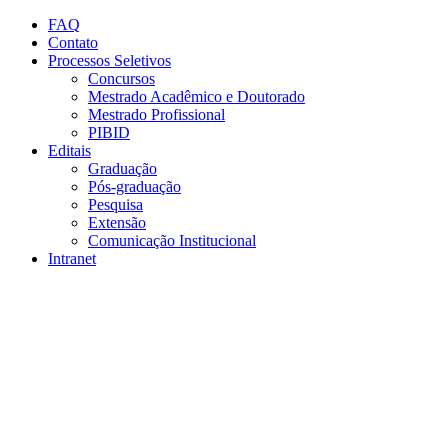
Conteúdo principal
Menu principal
Rodapé
FAQ
Contato
Processos Seletivos
Concursos
Mestrado Acadêmico e Doutorado
Mestrado Profissional
PIBID
Editais
Graduação
Pós-graduação
Pesquisa
Extensão
Comunicação Institucional
Intranet
Aumentar fonte
Diminuir fonte