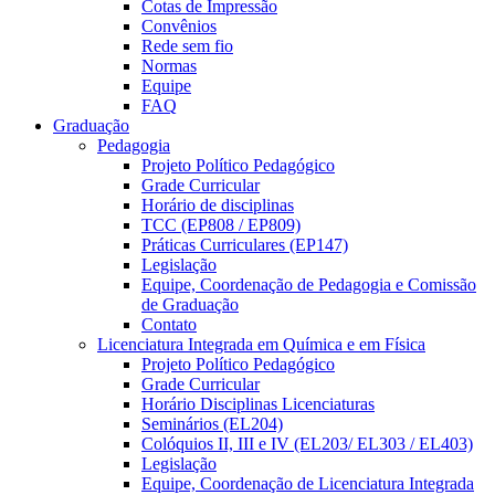
Cotas de Impressão
Convênios
Rede sem fio
Normas
Equipe
FAQ
Graduação
Pedagogia
Projeto Político Pedagógico
Grade Curricular
Horário de disciplinas
TCC (EP808 / EP809)
Práticas Curriculares (EP147)
Legislação
Equipe, Coordenação de Pedagogia e Comissão
de Graduação
Contato
Licenciatura Integrada em Química e em Física
Projeto Político Pedagógico
Grade Curricular
Horário Disciplinas Licenciaturas
Seminários (EL204)
Colóquios II, III e IV (EL203/ EL303 / EL403)
Legislação
Equipe, Coordenação de Licenciatura Integrada