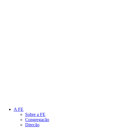
Link para o Instagram
Link para o Youtube
A FE
Sobre a FE
Congregação
Direção