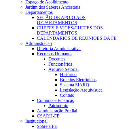
Espaço de Acolhimento
Jardim dos Saberes Ancestrais
Departamentos
SEÇÃO DE APOIO AOS
DEPARTAMENTOS
CHEFES E VICES-CHEFES DOS
DEPARTAMENTOS
CALENDÁRIOS DE REUNIÕES DA FE
Administração
Diretoria Administrativa
Recursos Humanos
Docentes
Funcionários
Arquivo Setorial
Histórico
Boletins Eletrônicos
Sistema SIARQ
Legislação Arquivística
Contato
Compras e Finanças
Patrimônio
Administração Predial
CSARH-FE
Institucional
Sobre a FE