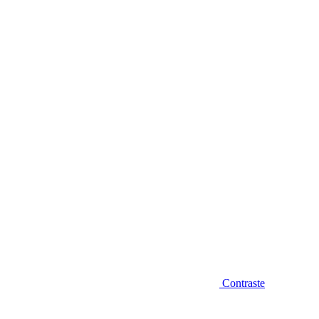
Diminuir fonte
Contraste