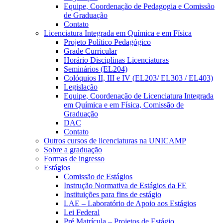
Equipe, Coordenação de Pedagogia e Comissão
de Graduação
Contato
Licenciatura Integrada em Química e em Física
Projeto Político Pedagógico
Grade Curricular
Horário Disciplinas Licenciaturas
Seminários (EL204)
Colóquios II, III e IV (EL203/ EL303 / EL403)
Legislação
Equipe, Coordenação de Licenciatura Integrada
em Química e em Física, Comissão de
Graduação
DAC
Contato
Outros cursos de licenciaturas na UNICAMP
Sobre a graduação
Formas de ingresso
Estágios
Comissão de Estágios
Instrução Normativa de Estágios da FE
Instituições para fins de estágio
LAE – Laboratório de Apoio aos Estágios
Lei Federal
Pré Matrícula – Projetos de Estágio