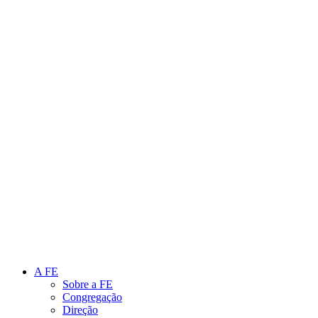
Link para o Instagram
Link para o Youtube
A FE
Sobre a FE
Congregação
Direção