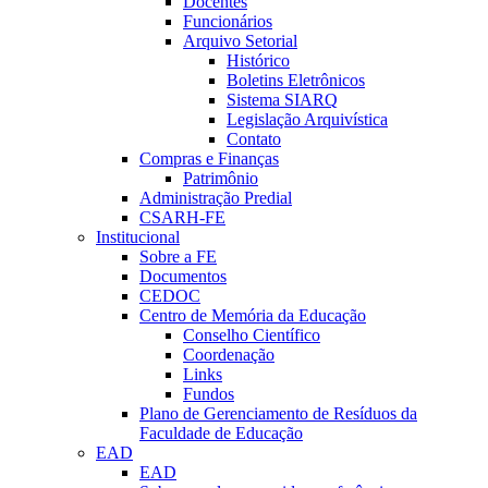
Docentes
Funcionários
Arquivo Setorial
Histórico
Boletins Eletrônicos
Sistema SIARQ
Legislação Arquivística
Contato
Compras e Finanças
Patrimônio
Administração Predial
CSARH-FE
Institucional
Sobre a FE
Documentos
CEDOC
Centro de Memória da Educação
Conselho Científico
Coordenação
Links
Fundos
Plano de Gerenciamento de Resíduos da
Faculdade de Educação
EAD
EAD