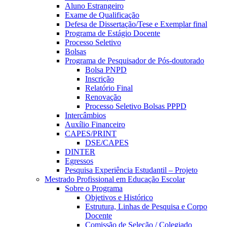
Aluno Estrangeiro
Exame de Qualificação
Defesa de Dissertação/Tese e Exemplar final
Programa de Estágio Docente
Processo Seletivo
Bolsas
Programa de Pesquisador de Pós-doutorado
Bolsa PNPD
Inscrição
Relatório Final
Renovação
Processo Seletivo Bolsas PPPD
Intercâmbios
Auxílio Financeiro
CAPES/PRINT
DSE/CAPES
DINTER
Egressos
Pesquisa Experiência Estudantil – Projeto
Mestrado Profissional em Educação Escolar
Sobre o Programa
Objetivos e Histórico
Estrutura, Linhas de Pesquisa e Corpo
Docente
Comissão de Seleção / Colegiado