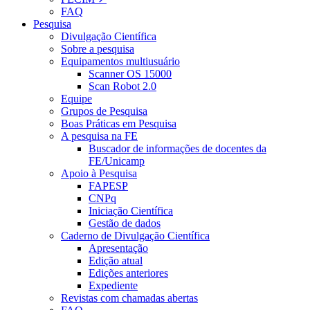
FAQ
Pesquisa
Divulgação Científica
Sobre a pesquisa
Equipamentos multiusuário
Scanner OS 15000
Scan Robot 2.0
Equipe
Grupos de Pesquisa
Boas Práticas em Pesquisa
A pesquisa na FE
Buscador de informações de docentes da
FE/Unicamp
Apoio à Pesquisa
FAPESP
CNPq
Iniciação Científica
Gestão de dados
Caderno de Divulgação Científica
Apresentação
Edição atual
Edições anteriores
Expediente
Revistas com chamadas abertas