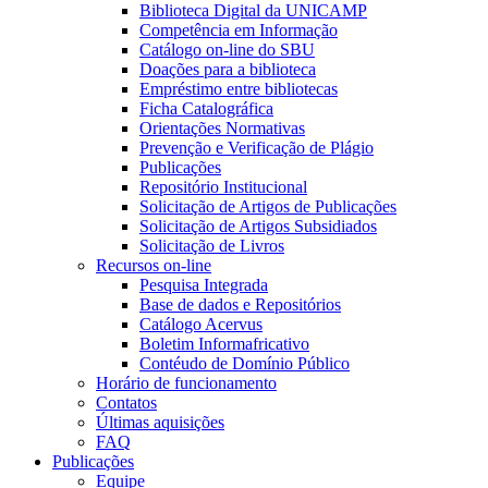
Biblioteca Digital da UNICAMP
Competência em Informação
Catálogo on-line do SBU
Doações para a biblioteca
Empréstimo entre bibliotecas
Ficha Catalográfica
Orientações Normativas
Prevenção e Verificação de Plágio
Publicações
Repositório Institucional
Solicitação de Artigos de Publicações
Solicitação de Artigos Subsidiados
Solicitação de Livros
Recursos on-line
Pesquisa Integrada
Base de dados e Repositórios
Catálogo Acervus
Boletim Informafricativo
Contéudo de Domínio Público
Horário de funcionamento
Contatos
Últimas aquisições
FAQ
Publicações
Equipe