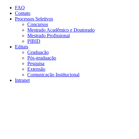
Conteúdo principal
Menu principal
Rodapé
FAQ
Contato
Processos Seletivos
Concursos
Mestrado Acadêmico e Doutorado
Mestrado Profissional
PIBID
Editais
Graduação
Pós-graduação
Pesquisa
Extensão
Comunicação Institucional
Intranet
Aumentar fonte
Diminuir fonte