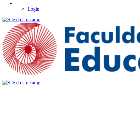
Login