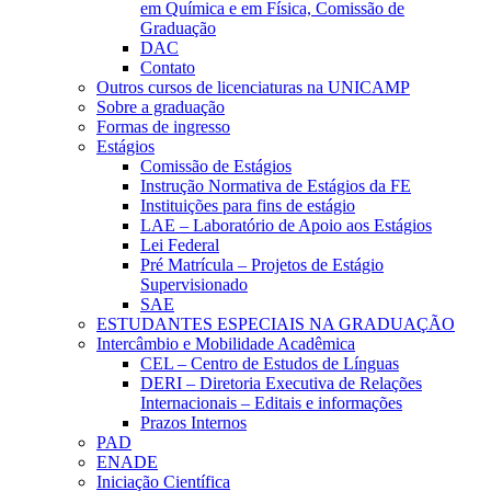
em Química e em Física, Comissão de
Graduação
DAC
Contato
Outros cursos de licenciaturas na UNICAMP
Sobre a graduação
Formas de ingresso
Estágios
Comissão de Estágios
Instrução Normativa de Estágios da FE
Instituições para fins de estágio
LAE – Laboratório de Apoio aos Estágios
Lei Federal
Pré Matrícula – Projetos de Estágio
Supervisionado
SAE
ESTUDANTES ESPECIAIS NA GRADUAÇÃO
Intercâmbio e Mobilidade Acadêmica
CEL – Centro de Estudos de Línguas
DERI – Diretoria Executiva de Relações
Internacionais – Editais e informações
Prazos Internos
PAD
ENADE
Iniciação Científica