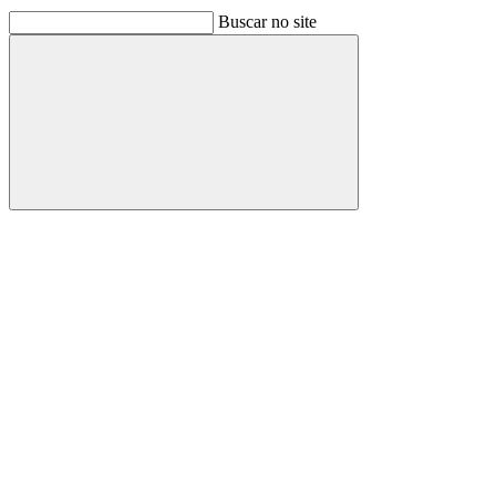
Buscar no site
Buscar
Link para o Facebook
Link para o Linkedin