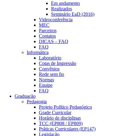
Em andamento
Realizados
Seminário EaD (2016)
Videoconferência
MEC
Parceiros
Contatos
DICAS – FAQ
FAQ
Informática
Laboratório
Cotas de Impressão
Convênios
Rede sem fio
Normas
Equipe
FAQ
Graduação
Pedagogia
Projeto Político Pedagógico
Grade Curricular
Horário de disciplinas
TCC (EP808 / EP809)
Práticas Curriculares (EP147)
Legislação