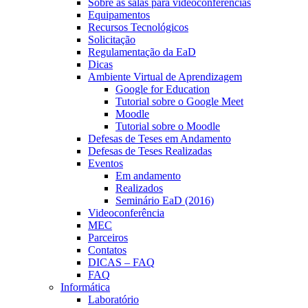
Sobre as salas para videoconferências
Equipamentos
Recursos Tecnológicos
Solicitação
Regulamentação da EaD
Dicas
Ambiente Virtual de Aprendizagem
Google for Education
Tutorial sobre o Google Meet
Moodle
Tutorial sobre o Moodle
Defesas de Teses em Andamento
Defesas de Teses Realizadas
Eventos
Em andamento
Realizados
Seminário EaD (2016)
Videoconferência
MEC
Parceiros
Contatos
DICAS – FAQ
FAQ
Informática
Laboratório