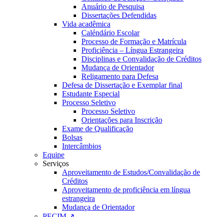
Anuário de Pesquisa
Dissertações Defendidas
Vida acadêmica
Caléndário Escolar
Processo de Formação e Matrícula
Proficiência – Língua Estrangeira
Disciplinas e Convalidação de Créditos
Mudança de Orientador
Religamento para Defesa
Defesa de Dissertação e Exemplar final
Estudante Especial
Processo Seletivo
Processo Seletivo
Orientações para Inscrição
Exame de Qualificação
Bolsas
Intercâmbios
Equipe
Serviços
Aproveitamento de Estudos/Convalidação de
Créditos
Aproveitamento de proficiência em língua
estrangeira
Mudança de Orientador
PECIM ↗