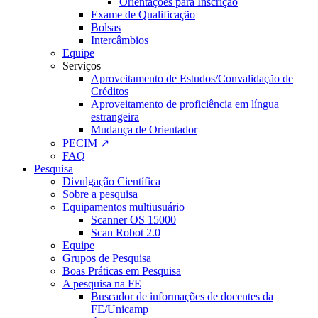
Orientações para Inscrição
Exame de Qualificação
Bolsas
Intercâmbios
Equipe
Serviços
Aproveitamento de Estudos/Convalidação de
Créditos
Aproveitamento de proficiência em língua
estrangeira
Mudança de Orientador
PECIM ↗
FAQ
Pesquisa
Divulgação Científica
Sobre a pesquisa
Equipamentos multiusuário
Scanner OS 15000
Scan Robot 2.0
Equipe
Grupos de Pesquisa
Boas Práticas em Pesquisa
A pesquisa na FE
Buscador de informações de docentes da
FE/Unicamp