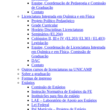
Equipe, Coordenação de Pedagogia e Comissão
de Graduação
Contato
Licenciatura Integrada em Química e em Física
Projeto Político Pedagógico
Grade Curricular
Horário Disciplinas Licenciaturas
Seminários (EL204)
Colóquios II, III e IV (EL203/ EL303 / EL403)
Legislação
Equipe, Coordenação de Licenciatura Integrada
em Química e em Física, Comissão de
Graduação
DAC
Contato
Outros cursos de licenciaturas na UNICAMP
Sobre a graduação
Formas de ingresso
Estágios
Comissão de Estágios
Instrução Normativa de Estágios da FE
Instituições para fins de estágio
LAE – Laboratório de Apoio aos Estágios
Lei Federal
Pré Matrícula – Projetos de Estágio