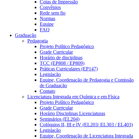
Cotas de Impressão
Convênios
Rede sem fio
Normas
Equipe
FAQ
Graduação
Pedagogia
Projeto Político Pedagógico
Grade Curricular
Horário de disciplinas
TCC (EP808 / EP809)
Práticas Curriculares (EP147)
Legislação
Equipe, Coordenação de Pedagogia e Comissão
de Graduação
Contato
Licenciatura Integrada em Química e em Física
Projeto Político Pedagógico
Grade Curricular
Horário Disciplinas Licenciaturas
Seminários (EL204)
Colóquios II, III e IV (EL203/ EL303 / EL403)
Legislação
Equipe, Coordenação de Licenciatura Integrada