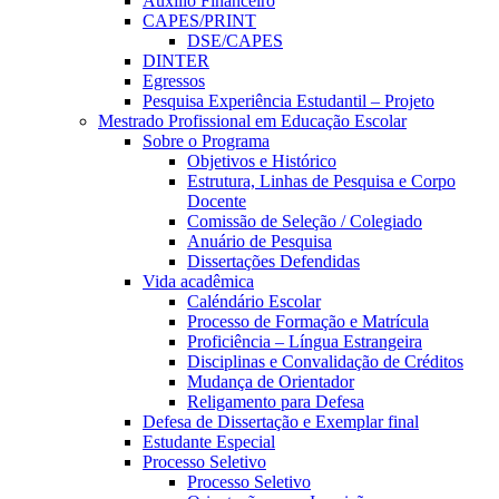
Auxílio Financeiro
CAPES/PRINT
DSE/CAPES
DINTER
Egressos
Pesquisa Experiência Estudantil – Projeto
Mestrado Profissional em Educação Escolar
Sobre o Programa
Objetivos e Histórico
Estrutura, Linhas de Pesquisa e Corpo
Docente
Comissão de Seleção / Colegiado
Anuário de Pesquisa
Dissertações Defendidas
Vida acadêmica
Caléndário Escolar
Processo de Formação e Matrícula
Proficiência – Língua Estrangeira
Disciplinas e Convalidação de Créditos
Mudança de Orientador
Religamento para Defesa
Defesa de Dissertação e Exemplar final
Estudante Especial
Processo Seletivo
Processo Seletivo