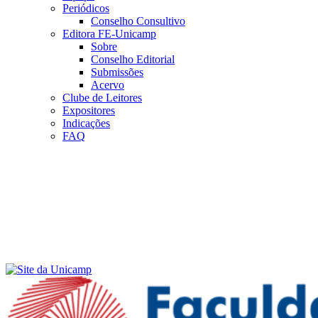
Periódicos
Conselho Consultivo
Editora FE-Unicamp
Sobre
Conselho Editorial
Submissões
Acervo
Clube de Leitores
Expositores
Indicações
FAQ
Menu