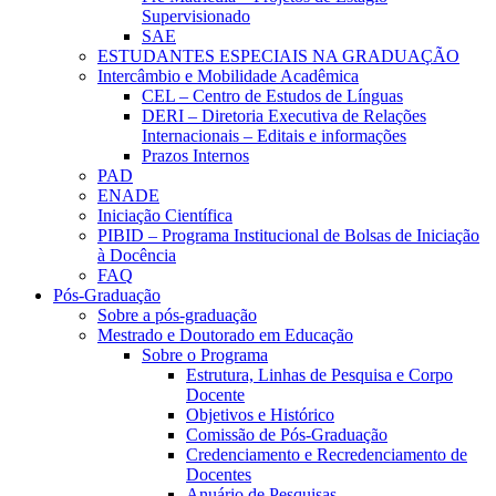
Supervisionado
SAE
ESTUDANTES ESPECIAIS NA GRADUAÇÃO
Intercâmbio e Mobilidade Acadêmica
CEL – Centro de Estudos de Línguas
DERI – Diretoria Executiva de Relações
Internacionais – Editais e informações
Prazos Internos
PAD
ENADE
Iniciação Científica
PIBID – Programa Institucional de Bolsas de Iniciação
à Docência
FAQ
Pós-Graduação
Sobre a pós-graduação
Mestrado e Doutorado em Educação
Sobre o Programa
Estrutura, Linhas de Pesquisa e Corpo
Docente
Objetivos e Histórico
Comissão de Pós-Graduação
Credenciamento e Recredenciamento de
Docentes
Anuário de Pesquisas