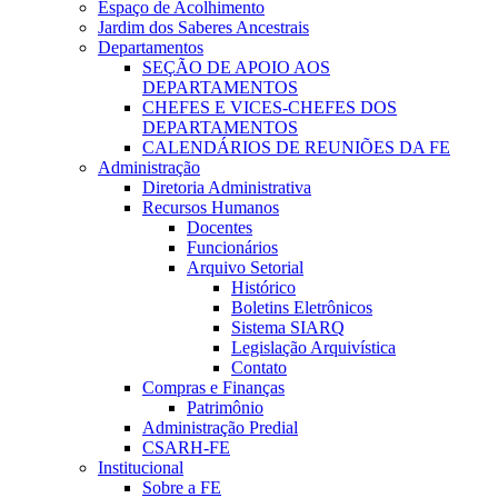
Espaço de Acolhimento
Jardim dos Saberes Ancestrais
Departamentos
SEÇÃO DE APOIO AOS
DEPARTAMENTOS
CHEFES E VICES-CHEFES DOS
DEPARTAMENTOS
CALENDÁRIOS DE REUNIÕES DA FE
Administração
Diretoria Administrativa
Recursos Humanos
Docentes
Funcionários
Arquivo Setorial
Histórico
Boletins Eletrônicos
Sistema SIARQ
Legislação Arquivística
Contato
Compras e Finanças
Patrimônio
Administração Predial
CSARH-FE
Institucional
Sobre a FE