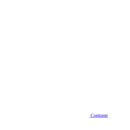
Diminuir fonte
Contraste