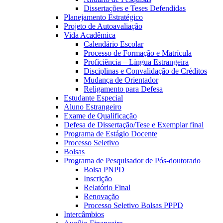
Dissertações e Teses Defendidas
Planejamento Estratégico
Projeto de Autoavaliação
Vida Acadêmica
Calendário Escolar
Processo de Formação e Matrícula
Proficiência – Língua Estrangeira
Disciplinas e Convalidação de Créditos
Mudança de Orientador
Religamento para Defesa
Estudante Especial
Aluno Estrangeiro
Exame de Qualificação
Defesa de Dissertação/Tese e Exemplar final
Programa de Estágio Docente
Processo Seletivo
Bolsas
Programa de Pesquisador de Pós-doutorado
Bolsa PNPD
Inscrição
Relatório Final
Renovação
Processo Seletivo Bolsas PPPD
Intercâmbios