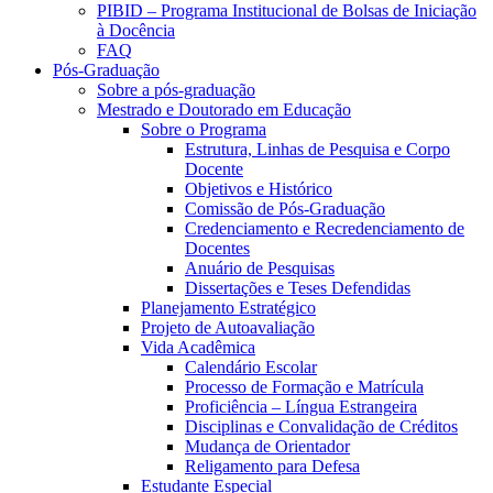
PIBID – Programa Institucional de Bolsas de Iniciação
à Docência
FAQ
Pós-Graduação
Sobre a pós-graduação
Mestrado e Doutorado em Educação
Sobre o Programa
Estrutura, Linhas de Pesquisa e Corpo
Docente
Objetivos e Histórico
Comissão de Pós-Graduação
Credenciamento e Recredenciamento de
Docentes
Anuário de Pesquisas
Dissertações e Teses Defendidas
Planejamento Estratégico
Projeto de Autoavaliação
Vida Acadêmica
Calendário Escolar
Processo de Formação e Matrícula
Proficiência – Língua Estrangeira
Disciplinas e Convalidação de Créditos
Mudança de Orientador
Religamento para Defesa
Estudante Especial