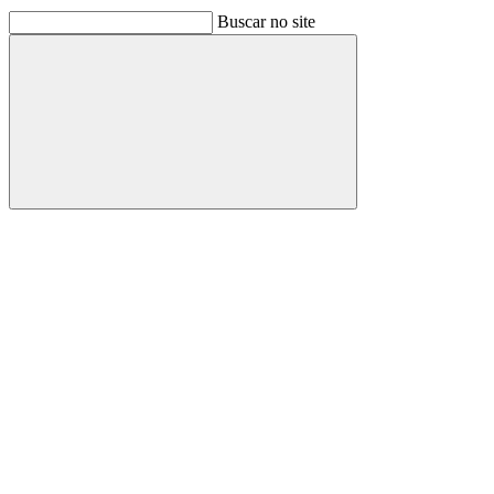
Buscar no site
Buscar
Link para o Facebook
Link para o Linkedin