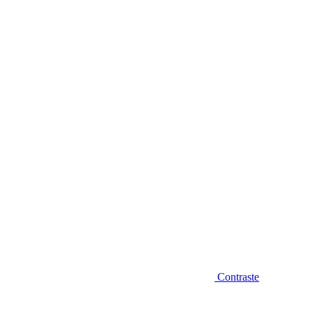
Diminuir fonte
Contraste