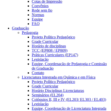
Cotas de Impressão
Convênios
Rede sem fio
Normas
Equipe
FAQ
Graduação
Pedagogia
Projeto Político Pedagógico
Grade Curricular
Horário de disciplinas
TCC (EP808 / EP809)
Práticas Curriculares (EP147)
Legislação
Equipe, Coordenação de Pedagogia e Comissão
de Graduação
Contato
Licenciatura Integrada em Química e em Física
Projeto Político Pedagógico
Grade Curricular
Horário Disciplinas Licenciaturas
Seminários (EL204)
Colóquios II, III e IV (EL203/ EL303 / EL403)
Legislação
Equipe, Coordenação de Licenciatura Integrada