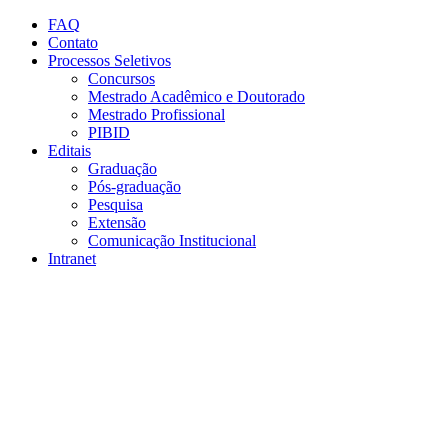
Conteúdo principal
Menu principal
Rodapé
FAQ
Contato
Processos Seletivos
Concursos
Mestrado Acadêmico e Doutorado
Mestrado Profissional
PIBID
Editais
Graduação
Pós-graduação
Pesquisa
Extensão
Comunicação Institucional
Intranet
Aumentar fonte
Diminuir fonte