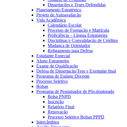
Dissertações e Teses Defendidas
Planejamento Estratégico
Projeto de Autoavaliação
Vida Acadêmica
Calendário Escolar
Processo de Formação e Matrícula
Proficiência – Língua Estrangeira
Disciplinas e Convalidação de Créditos
Mudança de Orientador
Religamento para Defesa
Estudante Especial
Aluno Estrangeiro
Exame de Qualificação
Defesa de Dissertação/Tese e Exemplar final
Programa de Estágio Docente
Processo Seletivo
Bolsas
Programa de Pesquisador de Pós-doutorado
Bolsa PNPD
Inscrição
Relatório Final
Renovação
Processo Seletivo Bolsas PPPD
Intercâmbios