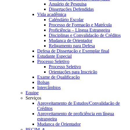
Anuário de Pesquisa
Dissertações Defendidas
Vida acadêmica
Caléndário Escolar
Processo de Formação e Matrícula
Proficiência – Língua Estrangeira
Disciplinas e Convalidação de Créditos
Mudança de Orientador
Religamento para Defesa
Defesa de Dissertação e Exemplar final
Estudante Especial
Processo Seletivo
Processo Seletivo
Orientações para Inscrição
Exame de Qualificação
Bolsas
Intercâmbios
Equipe
Serviços
Aproveitamento de Estudos/Convalidação de
Créditos
Aproveitamento de proficiência em língua
estrangeira
Mudança de Orientador
PECIM ↗