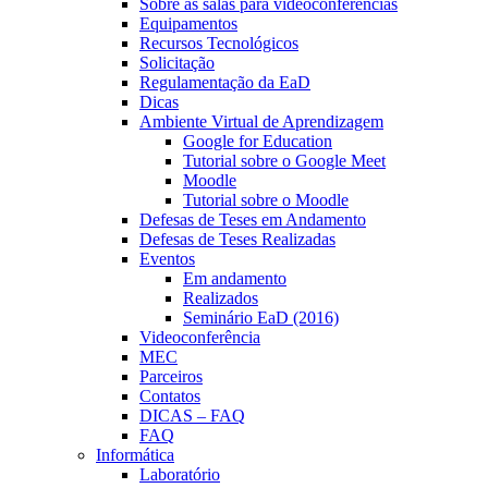
Sobre as salas para videoconferências
Equipamentos
Recursos Tecnológicos
Solicitação
Regulamentação da EaD
Dicas
Ambiente Virtual de Aprendizagem
Google for Education
Tutorial sobre o Google Meet
Moodle
Tutorial sobre o Moodle
Defesas de Teses em Andamento
Defesas de Teses Realizadas
Eventos
Em andamento
Realizados
Seminário EaD (2016)
Videoconferência
MEC
Parceiros
Contatos
DICAS – FAQ
FAQ
Informática
Laboratório