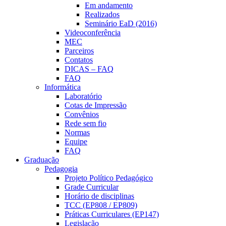
Em andamento
Realizados
Seminário EaD (2016)
Videoconferência
MEC
Parceiros
Contatos
DICAS – FAQ
FAQ
Informática
Laboratório
Cotas de Impressão
Convênios
Rede sem fio
Normas
Equipe
FAQ
Graduação
Pedagogia
Projeto Político Pedagógico
Grade Curricular
Horário de disciplinas
TCC (EP808 / EP809)
Práticas Curriculares (EP147)
Legislação