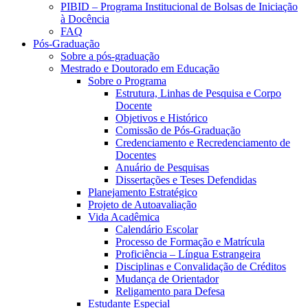
PIBID – Programa Institucional de Bolsas de Iniciação
à Docência
FAQ
Pós-Graduação
Sobre a pós-graduação
Mestrado e Doutorado em Educação
Sobre o Programa
Estrutura, Linhas de Pesquisa e Corpo
Docente
Objetivos e Histórico
Comissão de Pós-Graduação
Credenciamento e Recredenciamento de
Docentes
Anuário de Pesquisas
Dissertações e Teses Defendidas
Planejamento Estratégico
Projeto de Autoavaliação
Vida Acadêmica
Calendário Escolar
Processo de Formação e Matrícula
Proficiência – Língua Estrangeira
Disciplinas e Convalidação de Créditos
Mudança de Orientador
Religamento para Defesa
Estudante Especial