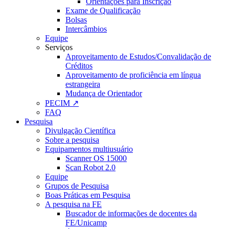
Orientações para Inscrição
Exame de Qualificação
Bolsas
Intercâmbios
Equipe
Serviços
Aproveitamento de Estudos/Convalidação de
Créditos
Aproveitamento de proficiência em língua
estrangeira
Mudança de Orientador
PECIM ↗
FAQ
Pesquisa
Divulgação Científica
Sobre a pesquisa
Equipamentos multiusuário
Scanner OS 15000
Scan Robot 2.0
Equipe
Grupos de Pesquisa
Boas Práticas em Pesquisa
A pesquisa na FE
Buscador de informações de docentes da
FE/Unicamp