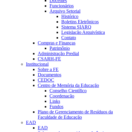
Docentes
Funcionários
Arquivo Setorial
Histórico
Boletins Eletrônicos
Sistema SIARQ
Legislação Arquivística
Contato
Compras e Finanças
Patrimônio
Administração Predial
CSARH-FE
Institucional
Sobre a FE
Documentos
CEDOC
Centro de Memória da Educação
Conselho Científico
Coordenação
Links
Fundos
Plano de Gerenciamento de Resíduos da
Faculdade de Educação
EAD
EAD