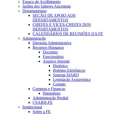
Espaço de Acolhimento
Jardim dos Saberes Ancestrais
Departamentos
SEÇÃO DE APOIO AOS
DEPARTAMENTOS
CHEFES E VICES-CHEFES DOS
DEPARTAMENTOS
CALENDÁRIOS DE REUNIÕES DA FE
Administração
Diretoria Administrativa
Recursos Humanos
Docentes
Funcionários
Arquivo Setorial
Histórico
Boletins Eletrônicos
Sistema SIARQ
Legislação Arquivística
Contato
Compras e Finanças
Patrimônio
Administração Predial
CSARH-FE
Institucional
Sobre a FE