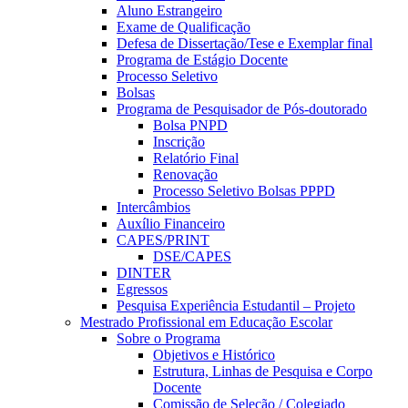
Aluno Estrangeiro
Exame de Qualificação
Defesa de Dissertação/Tese e Exemplar final
Programa de Estágio Docente
Processo Seletivo
Bolsas
Programa de Pesquisador de Pós-doutorado
Bolsa PNPD
Inscrição
Relatório Final
Renovação
Processo Seletivo Bolsas PPPD
Intercâmbios
Auxílio Financeiro
CAPES/PRINT
DSE/CAPES
DINTER
Egressos
Pesquisa Experiência Estudantil – Projeto
Mestrado Profissional em Educação Escolar
Sobre o Programa
Objetivos e Histórico
Estrutura, Linhas de Pesquisa e Corpo
Docente
Comissão de Seleção / Colegiado