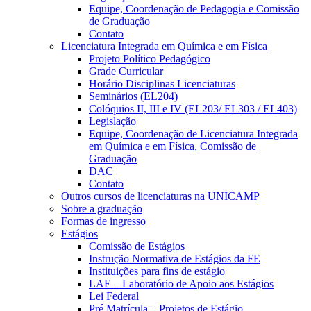
Equipe, Coordenação de Pedagogia e Comissão
de Graduação
Contato
Licenciatura Integrada em Química e em Física
Projeto Político Pedagógico
Grade Curricular
Horário Disciplinas Licenciaturas
Seminários (EL204)
Colóquios II, III e IV (EL203/ EL303 / EL403)
Legislação
Equipe, Coordenação de Licenciatura Integrada
em Química e em Física, Comissão de
Graduação
DAC
Contato
Outros cursos de licenciaturas na UNICAMP
Sobre a graduação
Formas de ingresso
Estágios
Comissão de Estágios
Instrução Normativa de Estágios da FE
Instituições para fins de estágio
LAE – Laboratório de Apoio aos Estágios
Lei Federal
Pré Matrícula – Projetos de Estágio