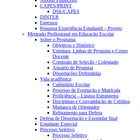
Auxílio Financeiro
CAPES/PRINT
DSE/CAPES
DINTER
Egressos
Pesquisa Experiência Estudantil – Projeto
Mestrado Profissional em Educação Escolar
Sobre o Programa
Objetivos e Histórico
Estrutura, Linhas de Pesquisa e Corpo
Docente
Comissão de Seleção / Colegiado
Anuário de Pesquisa
Dissertações Defendidas
Vida acadêmica
Caléndário Escolar
Processo de Formação e Matrícula
Proficiência – Língua Estrangeira
Disciplinas e Convalidação de Créditos
Mudança de Orientador
Religamento para Defesa
Defesa de Dissertação e Exemplar final
Estudante Especial
Processo Seletivo
Processo Seletivo