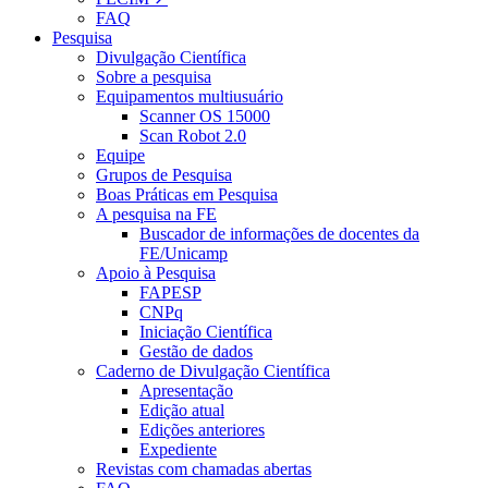
FAQ
Pesquisa
Divulgação Científica
Sobre a pesquisa
Equipamentos multiusuário
Scanner OS 15000
Scan Robot 2.0
Equipe
Grupos de Pesquisa
Boas Práticas em Pesquisa
A pesquisa na FE
Buscador de informações de docentes da
FE/Unicamp
Apoio à Pesquisa
FAPESP
CNPq
Iniciação Científica
Gestão de dados
Caderno de Divulgação Científica
Apresentação
Edição atual
Edições anteriores
Expediente
Revistas com chamadas abertas