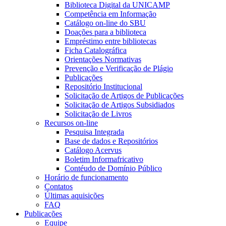
Biblioteca Digital da UNICAMP
Competência em Informação
Catálogo on-line do SBU
Doações para a biblioteca
Empréstimo entre bibliotecas
Ficha Catalográfica
Orientações Normativas
Prevenção e Verificação de Plágio
Publicações
Repositório Institucional
Solicitação de Artigos de Publicações
Solicitação de Artigos Subsidiados
Solicitação de Livros
Recursos on-line
Pesquisa Integrada
Base de dados e Repositórios
Catálogo Acervus
Boletim Informafricativo
Contéudo de Domínio Público
Horário de funcionamento
Contatos
Últimas aquisições
FAQ
Publicações
Equipe