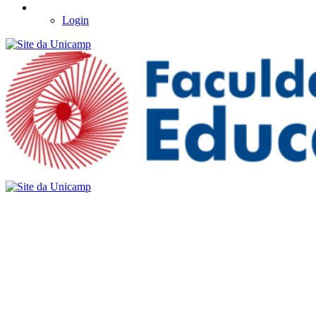
Login