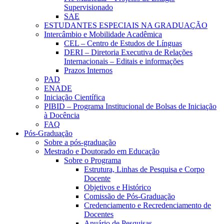
Supervisionado
SAE
ESTUDANTES ESPECIAIS NA GRADUAÇÃO
Intercâmbio e Mobilidade Acadêmica
CEL – Centro de Estudos de Línguas
DERI – Diretoria Executiva de Relações
Internacionais – Editais e informações
Prazos Internos
PAD
ENADE
Iniciação Científica
PIBID – Programa Institucional de Bolsas de Iniciação
à Docência
FAQ
Pós-Graduação
Sobre a pós-graduação
Mestrado e Doutorado em Educação
Sobre o Programa
Estrutura, Linhas de Pesquisa e Corpo
Docente
Objetivos e Histórico
Comissão de Pós-Graduação
Credenciamento e Recredenciamento de
Docentes
Anuário de Pesquisas