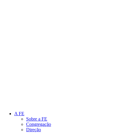
Link para o Instagram
Link para o Youtube
A FE
Sobre a FE
Congregação
Direção