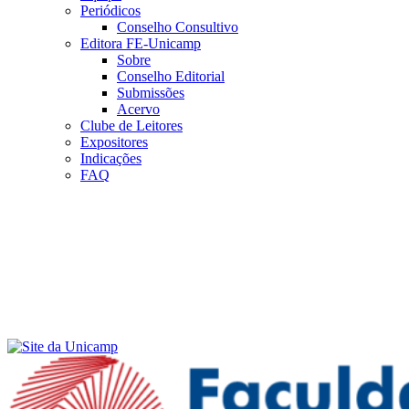
Periódicos
Conselho Consultivo
Editora FE-Unicamp
Sobre
Conselho Editorial
Submissões
Acervo
Clube de Leitores
Expositores
Indicações
FAQ
Menu