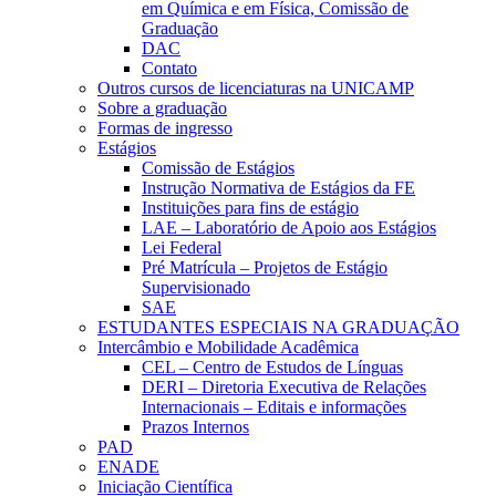
em Química e em Física, Comissão de
Graduação
DAC
Contato
Outros cursos de licenciaturas na UNICAMP
Sobre a graduação
Formas de ingresso
Estágios
Comissão de Estágios
Instrução Normativa de Estágios da FE
Instituições para fins de estágio
LAE – Laboratório de Apoio aos Estágios
Lei Federal
Pré Matrícula – Projetos de Estágio
Supervisionado
SAE
ESTUDANTES ESPECIAIS NA GRADUAÇÃO
Intercâmbio e Mobilidade Acadêmica
CEL – Centro de Estudos de Línguas
DERI – Diretoria Executiva de Relações
Internacionais – Editais e informações
Prazos Internos
PAD
ENADE
Iniciação Científica