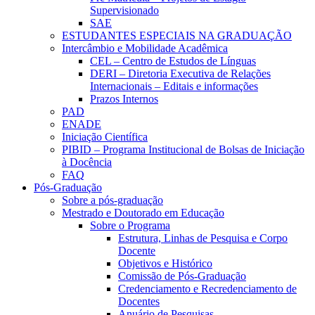
Supervisionado
SAE
ESTUDANTES ESPECIAIS NA GRADUAÇÃO
Intercâmbio e Mobilidade Acadêmica
CEL – Centro de Estudos de Línguas
DERI – Diretoria Executiva de Relações
Internacionais – Editais e informações
Prazos Internos
PAD
ENADE
Iniciação Científica
PIBID – Programa Institucional de Bolsas de Iniciação
à Docência
FAQ
Pós-Graduação
Sobre a pós-graduação
Mestrado e Doutorado em Educação
Sobre o Programa
Estrutura, Linhas de Pesquisa e Corpo
Docente
Objetivos e Histórico
Comissão de Pós-Graduação
Credenciamento e Recredenciamento de
Docentes
Anuário de Pesquisas