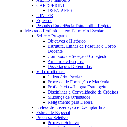
Auxílio Financeiro
CAPES/PRINT
DSE/CAPES
DINTER
Egressos
Pesquisa Experiência Estudantil – Projeto
Mestrado Profissional em Educação Escolar
Sobre o Programa
Objetivos e Histórico
Estrutura, Linhas de Pesquisa e Corpo
Docente
Comissão de Seleção / Colegiado
Anuário de Pesquisa
Dissertações Defendidas
Vida acadêmica
Caléndário Escolar
Processo de Formação e Matrícula
Proficiência – Língua Estrangeira
Disciplinas e Convalidação de Créditos
Mudança de Orientador
Religamento para Defesa
Defesa de Dissertação e Exemplar final
Estudante Especial
Processo Seletivo
Processo Seletivo