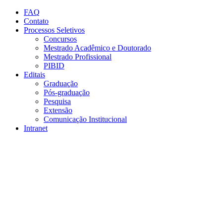
Conteúdo principal
Menu principal
Rodapé
FAQ
Contato
Processos Seletivos
Concursos
Mestrado Acadêmico e Doutorado
Mestrado Profissional
PIBID
Editais
Graduação
Pós-graduação
Pesquisa
Extensão
Comunicação Institucional
Intranet
Aumentar fonte
Diminuir fonte