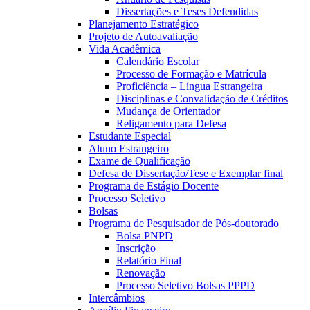
Dissertações e Teses Defendidas
Planejamento Estratégico
Projeto de Autoavaliação
Vida Acadêmica
Calendário Escolar
Processo de Formação e Matrícula
Proficiência – Língua Estrangeira
Disciplinas e Convalidação de Créditos
Mudança de Orientador
Religamento para Defesa
Estudante Especial
Aluno Estrangeiro
Exame de Qualificação
Defesa de Dissertação/Tese e Exemplar final
Programa de Estágio Docente
Processo Seletivo
Bolsas
Programa de Pesquisador de Pós-doutorado
Bolsa PNPD
Inscrição
Relatório Final
Renovação
Processo Seletivo Bolsas PPPD
Intercâmbios