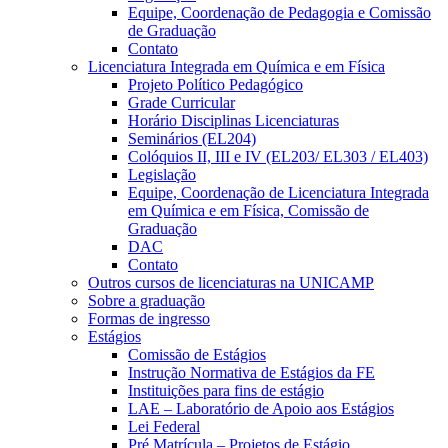
Equipe, Coordenação de Pedagogia e Comissão
de Graduação
Contato
Licenciatura Integrada em Química e em Física
Projeto Político Pedagógico
Grade Curricular
Horário Disciplinas Licenciaturas
Seminários (EL204)
Colóquios II, III e IV (EL203/ EL303 / EL403)
Legislação
Equipe, Coordenação de Licenciatura Integrada
em Química e em Física, Comissão de
Graduação
DAC
Contato
Outros cursos de licenciaturas na UNICAMP
Sobre a graduação
Formas de ingresso
Estágios
Comissão de Estágios
Instrução Normativa de Estágios da FE
Instituições para fins de estágio
LAE – Laboratório de Apoio aos Estágios
Lei Federal
Pré Matrícula – Projetos de Estágio