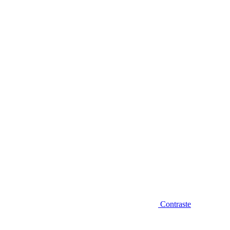
Diminuir fonte
Contraste