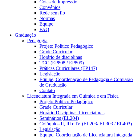
Cotas de Impressão
Convênios
Rede sem fio
Normas
Equipe
FAQ
Graduação
Pedagogia
Projeto Político Pedagógico
Grade Curricular
Horário de disciplinas
TCC (EP808 / EP809)
Práticas Curriculares (EP147)
Legislação
Equipe, Coordenação de Pedagogia e Comissão
de Graduação
Contato
Licenciatura Integrada em Química e em Física
Projeto Político Pedagógico
Grade Curricular
Horário Disciplinas Licenciaturas
Seminários (EL204)
Colóquios II, III e IV (EL203/ EL303 / EL403)
Legislação
Equipe, Coordenação de Licenciatura Integrada