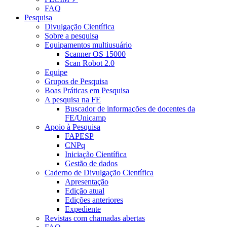
FAQ
Pesquisa
Divulgação Científica
Sobre a pesquisa
Equipamentos multiusuário
Scanner OS 15000
Scan Robot 2.0
Equipe
Grupos de Pesquisa
Boas Práticas em Pesquisa
A pesquisa na FE
Buscador de informações de docentes da
FE/Unicamp
Apoio à Pesquisa
FAPESP
CNPq
Iniciação Científica
Gestão de dados
Caderno de Divulgação Científica
Apresentação
Edição atual
Edições anteriores
Expediente
Revistas com chamadas abertas