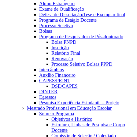
Aluno Estrangeiro
Exame de Qualificação
Defesa de Dissertação/Tese e Exemplar final
Programa de Estágio Docente
Processo Seletivo
Bolsas
Programa de Pesquisador de Pós-doutorado
Bolsa PNPD
Inscrição
Relatório Final
Renovação
Processo Seletivo Bolsas PPPD
Intercâmbios
Auxílio Financeiro
CAPES/PRINT
DSE/CAPES
DINTER
Egressos
Pesquisa Experiência Estudantil – Projeto
Mestrado Profissional em Educação Escolar
Sobre o Programa
Objetivos e Histórico
Estrutura, Linhas de Pesquisa e Corpo
Docente
Comissão de Seleção / Colegiado