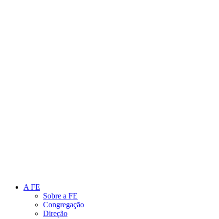
Link para o Instagram
Link para o Youtube
A FE
Sobre a FE
Congregação
Direção