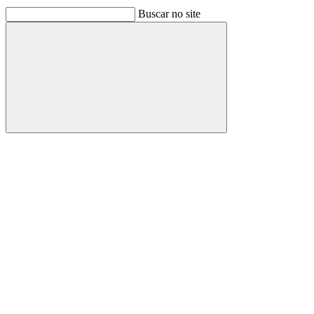
Buscar no site
Buscar
Link para o Facebook
Link para o Linkedin