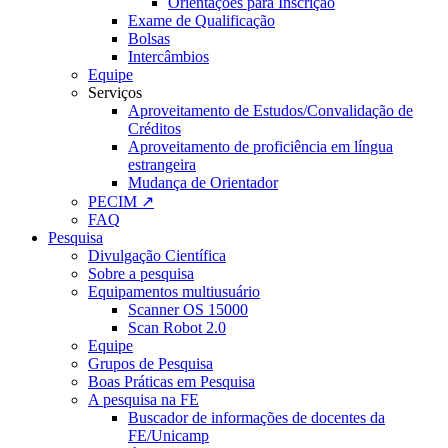
Orientações para Inscrição
Exame de Qualificação
Bolsas
Intercâmbios
Equipe
Serviços
Aproveitamento de Estudos/Convalidação de
Créditos
Aproveitamento de proficiência em língua
estrangeira
Mudança de Orientador
PECIM ↗
FAQ
Pesquisa
Divulgação Científica
Sobre a pesquisa
Equipamentos multiusuário
Scanner OS 15000
Scan Robot 2.0
Equipe
Grupos de Pesquisa
Boas Práticas em Pesquisa
A pesquisa na FE
Buscador de informações de docentes da
FE/Unicamp