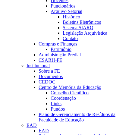
Docentes
Funcionários
Arquivo Setorial
Histórico
Boletins Eletrônicos
Sistema SIARQ
Legislação Arquivística
Contato
Compras e Finanças
Patrimônio
Administração Predial
CSARH-FE
Institucional
Sobre a FE
Documentos
CEDOC
Centro de Memória da Educação
Conselho Científico
Coordenação
Links
Fundos
Plano de Gerenciamento de Resíduos da
Faculdade de Educação
EAD
EAD