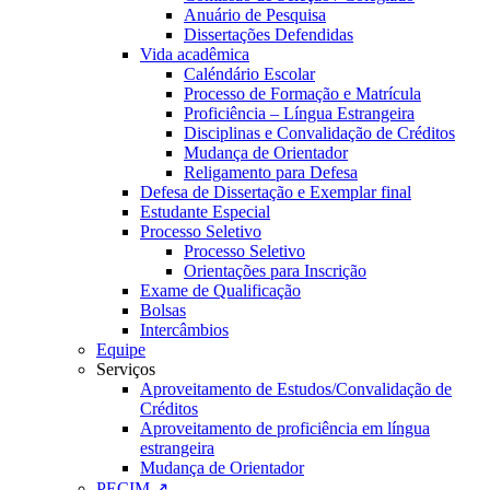
Anuário de Pesquisa
Dissertações Defendidas
Vida acadêmica
Caléndário Escolar
Processo de Formação e Matrícula
Proficiência – Língua Estrangeira
Disciplinas e Convalidação de Créditos
Mudança de Orientador
Religamento para Defesa
Defesa de Dissertação e Exemplar final
Estudante Especial
Processo Seletivo
Processo Seletivo
Orientações para Inscrição
Exame de Qualificação
Bolsas
Intercâmbios
Equipe
Serviços
Aproveitamento de Estudos/Convalidação de
Créditos
Aproveitamento de proficiência em língua
estrangeira
Mudança de Orientador
PECIM ↗