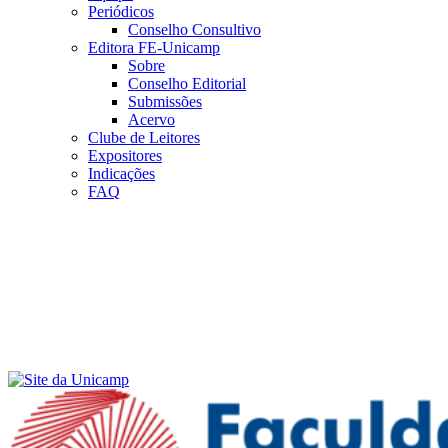
Periódicos
Conselho Consultivo
Editora FE-Unicamp
Sobre
Conselho Editorial
Submissões
Acervo
Clube de Leitores
Expositores
Indicações
FAQ
Menu