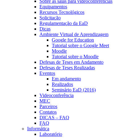
Sobre as salas para videoconferências
Equipamentos
Recursos Tecnológicos
Solicitação
Regulamentação da EaD
Dicas
Ambiente Virtual de Aprendizagem
Google for Education
Tutorial sobre o Google Meet
Moodle
Tutorial sobre o Moodle
Defesas de Teses em Andamento
Defesas de Teses Realizadas
Eventos
Em andamento
Realizados
Seminário EaD (2016)
Videoconferência
MEC
Parceiros
Contatos
DICAS – FAQ
FAQ
Informática
Laboratório