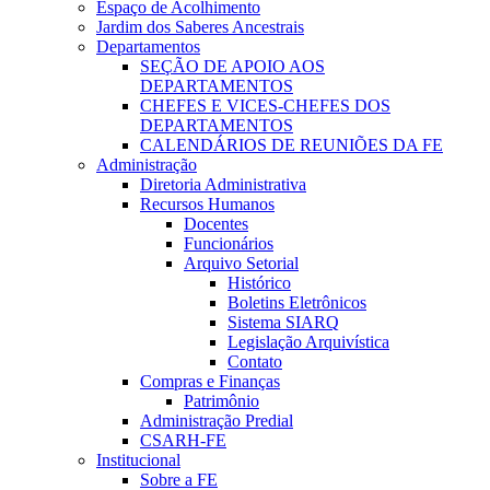
Espaço de Acolhimento
Jardim dos Saberes Ancestrais
Departamentos
SEÇÃO DE APOIO AOS
DEPARTAMENTOS
CHEFES E VICES-CHEFES DOS
DEPARTAMENTOS
CALENDÁRIOS DE REUNIÕES DA FE
Administração
Diretoria Administrativa
Recursos Humanos
Docentes
Funcionários
Arquivo Setorial
Histórico
Boletins Eletrônicos
Sistema SIARQ
Legislação Arquivística
Contato
Compras e Finanças
Patrimônio
Administração Predial
CSARH-FE
Institucional
Sobre a FE