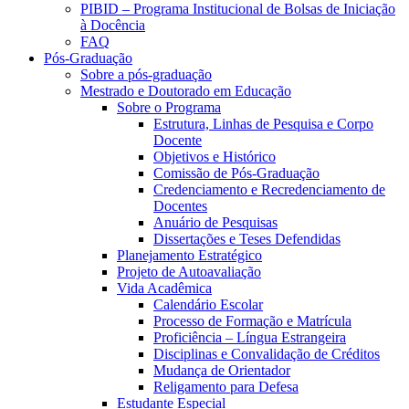
PIBID – Programa Institucional de Bolsas de Iniciação
à Docência
FAQ
Pós-Graduação
Sobre a pós-graduação
Mestrado e Doutorado em Educação
Sobre o Programa
Estrutura, Linhas de Pesquisa e Corpo
Docente
Objetivos e Histórico
Comissão de Pós-Graduação
Credenciamento e Recredenciamento de
Docentes
Anuário de Pesquisas
Dissertações e Teses Defendidas
Planejamento Estratégico
Projeto de Autoavaliação
Vida Acadêmica
Calendário Escolar
Processo de Formação e Matrícula
Proficiência – Língua Estrangeira
Disciplinas e Convalidação de Créditos
Mudança de Orientador
Religamento para Defesa
Estudante Especial