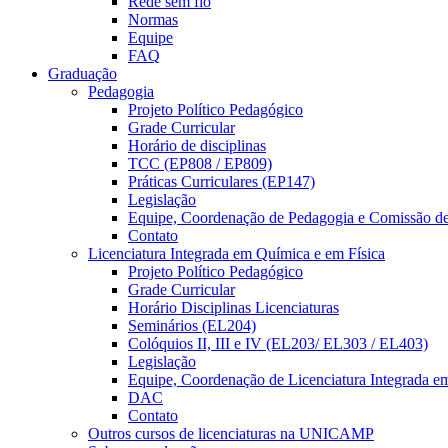
Rede sem fio
Normas
Equipe
FAQ
Graduação
Pedagogia
Projeto Político Pedagógico
Grade Curricular
Horário de disciplinas
TCC (EP808 / EP809)
Práticas Curriculares (EP147)
Legislação
Equipe, Coordenação de Pedagogia e Comissão d
Contato
Licenciatura Integrada em Química e em Física
Projeto Político Pedagógico
Grade Curricular
Horário Disciplinas Licenciaturas
Seminários (EL204)
Colóquios II, III e IV (EL203/ EL303 / EL403)
Legislação
Equipe, Coordenação de Licenciatura Integrada e
DAC
Contato
Outros cursos de licenciaturas na UNICAMP