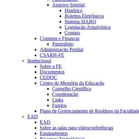
Arquivo Setorial
Histórico
Boletins Eletrônicos
Sistema SIARQ
Legislação Arquivística
Contato
Compras e Finanças
Patrimônio
Administração Predial
CSARH-FE
Institucional
Sobre a FE
Documentos
CEDOC
Centro de Memória da Educação
Conselho Científico
Coordenação
Links
Fundos
Plano de Gerenciamento de Resíduos da Faculdad
EAD
EAD
Sobre as salas para videoconferências
Equipamentos
Recursos Tecnológicos