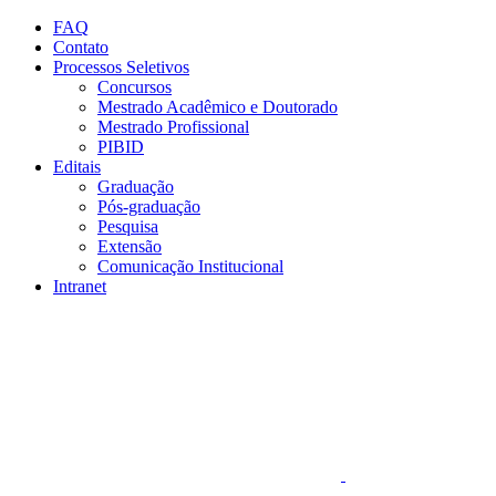
Conteúdo principal
Menu principal
Rodapé
FAQ
Contato
Processos Seletivos
Concursos
Mestrado Acadêmico e Doutorado
Mestrado Profissional
PIBID
Editais
Graduação
Pós-graduação
Pesquisa
Extensão
Comunicação Institucional
Intranet
Aumentar fonte