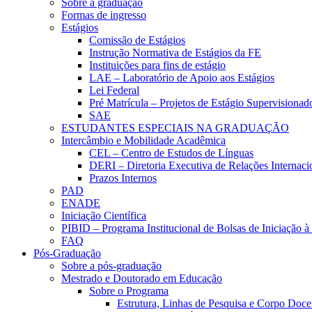
Sobre a graduação
Formas de ingresso
Estágios
Comissão de Estágios
Instrução Normativa de Estágios da FE
Instituições para fins de estágio
LAE – Laboratório de Apoio aos Estágios
Lei Federal
Pré Matrícula – Projetos de Estágio Supervisionad
SAE
ESTUDANTES ESPECIAIS NA GRADUAÇÃO
Intercâmbio e Mobilidade Acadêmica
CEL – Centro de Estudos de Línguas
DERI – Diretoria Executiva de Relações Internacio
Prazos Internos
PAD
ENADE
Iniciação Científica
PIBID – Programa Institucional de Bolsas de Iniciação 
FAQ
Pós-Graduação
Sobre a pós-graduação
Mestrado e Doutorado em Educação
Sobre o Programa
Estrutura, Linhas de Pesquisa e Corpo Doce