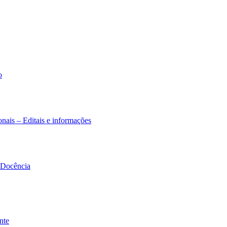
o
nais – Editais e informações
à Docência
nte