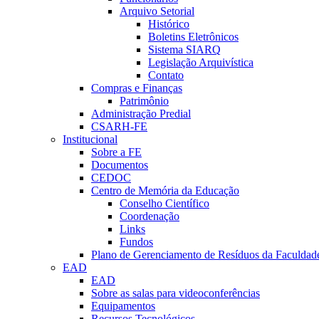
Arquivo Setorial
Histórico
Boletins Eletrônicos
Sistema SIARQ
Legislação Arquivística
Contato
Compras e Finanças
Patrimônio
Administração Predial
CSARH-FE
Institucional
Sobre a FE
Documentos
CEDOC
Centro de Memória da Educação
Conselho Científico
Coordenação
Links
Fundos
Plano de Gerenciamento de Resíduos da Faculdad
EAD
EAD
Sobre as salas para videoconferências
Equipamentos
Recursos Tecnológicos