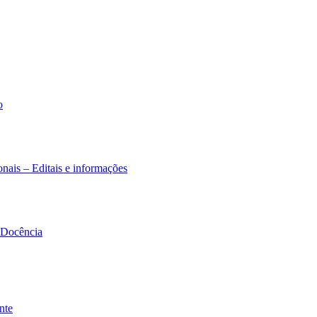
o
nais – Editais e informações
à Docência
nte