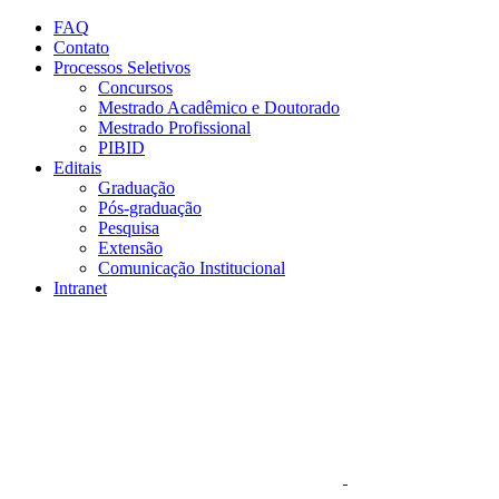
Conteúdo principal
Menu principal
Rodapé
FAQ
Contato
Processos Seletivos
Concursos
Mestrado Acadêmico e Doutorado
Mestrado Profissional
PIBID
Editais
Graduação
Pós-graduação
Pesquisa
Extensão
Comunicação Institucional
Intranet
Aumentar fonte