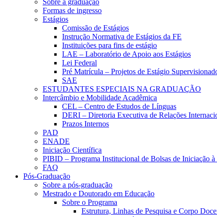
Sobre a graduação
Formas de ingresso
Estágios
Comissão de Estágios
Instrução Normativa de Estágios da FE
Instituições para fins de estágio
LAE – Laboratório de Apoio aos Estágios
Lei Federal
Pré Matrícula – Projetos de Estágio Supervisionad
SAE
ESTUDANTES ESPECIAIS NA GRADUAÇÃO
Intercâmbio e Mobilidade Acadêmica
CEL – Centro de Estudos de Línguas
DERI – Diretoria Executiva de Relações Internacio
Prazos Internos
PAD
ENADE
Iniciação Científica
PIBID – Programa Institucional de Bolsas de Iniciação 
FAQ
Pós-Graduação
Sobre a pós-graduação
Mestrado e Doutorado em Educação
Sobre o Programa
Estrutura, Linhas de Pesquisa e Corpo Doce