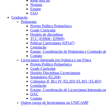
Rede sem fio
Normas
Equipe
FAQ
Graduação
Pedagogia
Projeto Político Pedagógico
Grade Curricular
Horário de disciplinas
TCC (EP808 / EP809)
Práticas Curriculares (EP147)
Legislação
Equipe, Coordenação de Pedagogia e Comissão d
Contato
Licenciatura Integrada em Química e em Física
Projeto Político Pedagógico
Grade Curricular
Horário Disciplinas Licenciaturas
Seminários (EL204)
Colóquios II, III e IV (EL203/ EL303 / EL403)
Legislação
Equipe, Coordenação de Licenciatura Integrada e
DAC
Contato
Outros cursos de licenciaturas na UNICAMP