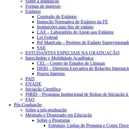
Sobre a graduação
Formas de ingresso
Estágios
Comissão de Estágios
Instrução Normativa de Estágios da FE
Instituições para fins de estágio
LAE – Laboratório de Apoio aos Estágios
Lei Federal
Pré Matrícula – Projetos de Estágio Supervisionad
SAE
ESTUDANTES ESPECIAIS NA GRADUAÇÃO
Intercâmbio e Mobilidade Acadêmica
CEL – Centro de Estudos de Línguas
DERI – Diretoria Executiva de Relações Internacio
Prazos Internos
PAD
ENADE
Iniciação Científica
PIBID – Programa Institucional de Bolsas de Iniciação 
FAQ
Pós-Graduação
Sobre a pós-graduação
Mestrado e Doutorado em Educação
Sobre o Programa
Estrutura, Linhas de Pesquisa e Corpo Doce