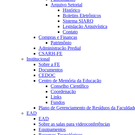
Arquivo Setorial
Histórico
Boletins Eletrônicos
Sistema SIARQ
Legislação Arquivística
Contato
Compras e Finanças
Patrimônio
Administração Predial
CSARH-FE
Institucional
Sobre a FE
Documentos
CEDOC
Centro de Memória da Educação
Conselho Científico
Coordenação
Links
Fundos
Plano de Gerenciamento de Resíduos da Faculdad
EAD
EAD
Sobre as salas para videoconferências
Equipamentos
Recursos Tecnológicos