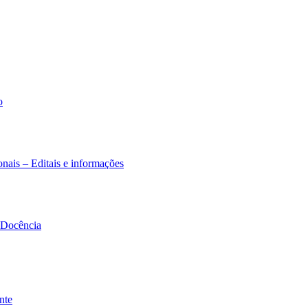
o
nais – Editais e informações
à Docência
nte