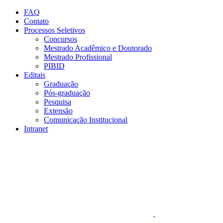
Conteúdo principal
Menu principal
Rodapé
FAQ
Contato
Processos Seletivos
Concursos
Mestrado Acadêmico e Doutorado
Mestrado Profissional
PIBID
Editais
Graduação
Pós-graduação
Pesquisa
Extensão
Comunicação Institucional
Intranet
Aumentar fonte