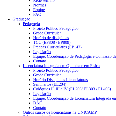
Rede sem fio
Normas
Equipe
FAQ
Graduação
Pedagogia
Projeto Político Pedagógico
Grade Curricular
Horário de disciplinas
TCC (EP808 / EP809)
Práticas Curriculares (EP147)
Legislação
Equipe, Coordenação de Pedagogia e Comissão d
Contato
Licenciatura Integrada em Química e em Física
Projeto Político Pedagógico
Grade Curricular
Horário Disciplinas Licenciaturas
Seminários (EL204)
Colóquios II, III e IV (EL203/ EL303 / EL403)
Legislação
Equipe, Coordenação de Licenciatura Integrada e
DAC
Contato
Outros cursos de licenciaturas na UNICAMP