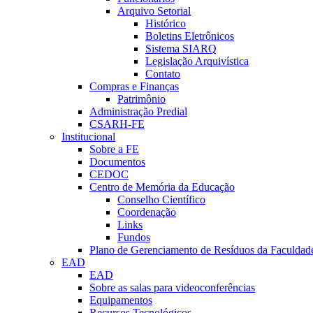
Arquivo Setorial
Histórico
Boletins Eletrônicos
Sistema SIARQ
Legislação Arquivística
Contato
Compras e Finanças
Patrimônio
Administração Predial
CSARH-FE
Institucional
Sobre a FE
Documentos
CEDOC
Centro de Memória da Educação
Conselho Científico
Coordenação
Links
Fundos
Plano de Gerenciamento de Resíduos da Faculdad
EAD
EAD
Sobre as salas para videoconferências
Equipamentos
Recursos Tecnológicos