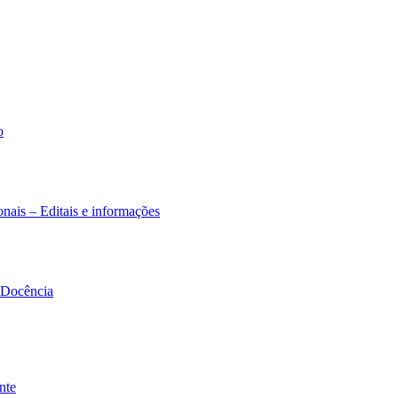
o
nais – Editais e informações
à Docência
nte