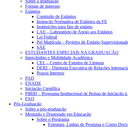
Sobre a graduação
Formas de ingresso
Estágios
Comissão de Estágios
Instrução Normativa de Estágios da FE
Instituições para fins de estágio
LAE – Laboratório de Apoio aos Estágios
Lei Federal
Pré Matrícula – Projetos de Estágio Supervisionad
SAE
ESTUDANTES ESPECIAIS NA GRADUAÇÃO
Intercâmbio e Mobilidade Acadêmica
CEL – Centro de Estudos de Línguas
DERI – Diretoria Executiva de Relações Internacio
Prazos Internos
PAD
ENADE
Iniciação Científica
PIBID – Programa Institucional de Bolsas de Iniciação 
FAQ
Pós-Graduação
Sobre a pós-graduação
Mestrado e Doutorado em Educação
Sobre o Programa
Estrutura, Linhas de Pesquisa e Corpo Doce