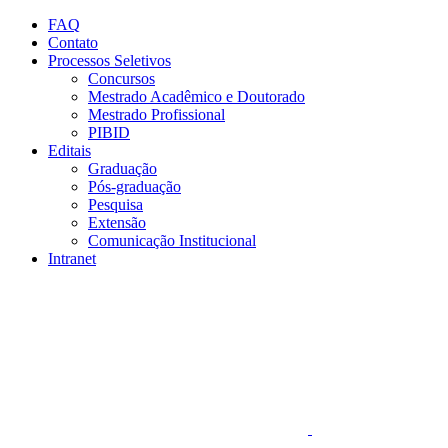
Conteúdo principal
Menu principal
Rodapé
FAQ
Contato
Processos Seletivos
Concursos
Mestrado Acadêmico e Doutorado
Mestrado Profissional
PIBID
Editais
Graduação
Pós-graduação
Pesquisa
Extensão
Comunicação Institucional
Intranet
Aumentar fonte