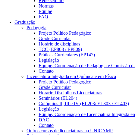
Rede sem fio
Normas
Equipe
FAQ
Graduação
Pedagogia
Projeto Político Pedagógico
Grade Curricular
Horário de disciplinas
TCC (EP808 / EP809)
Práticas Curriculares (EP147)
Legislação
Equipe, Coordenação de Pedagogia e Comissão d
Contato
Licenciatura Integrada em Química e em Física
Projeto Político Pedagógico
Grade Curricular
Horário Disciplinas Licenciaturas
Seminários (EL204)
Colóquios II, III e IV (EL203/ EL303 / EL403)
Legislação
Equipe, Coordenação de Licenciatura Integrada e
DAC
Contato
Outros cursos de licenciaturas na UNICAMP