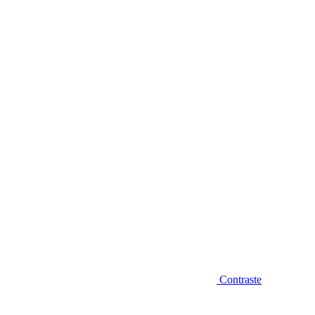
Diminuir fonte
Contraste