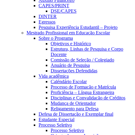
Auxílio Financeiro
CAPES/PRINT
DSE/CAPES
DINTER
Egressos
Pesquisa Experiência Estudantil – Projeto
Mestrado Profissional em Educação Escolar
Sobre o Programa
Objetivos e Histórico
Estrutura, Linhas de Pesquisa e Corpo
Docente
Comissão de Seleção / Colegiado
Anuário de Pesquisa
Dissertações Defendidas
Vida acadêmica
Caléndário Escolar
Processo de Formação e Matrícula
Proficiência – Língua Estrangeira
Disciplinas e Convalidação de Créditos
Mudança de Orientador
Religamento para Defesa
Defesa de Dissertação e Exemplar final
Estudante Especial
Processo Seletivo
Processo Seletivo