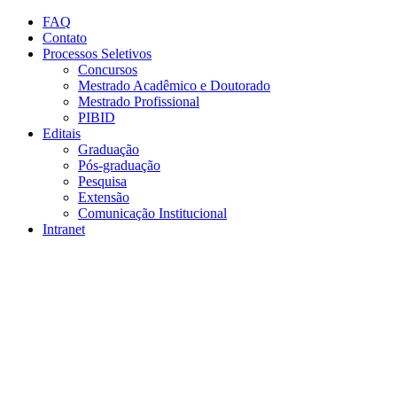
Conteúdo principal
Menu principal
Rodapé
FAQ
Contato
Processos Seletivos
Concursos
Mestrado Acadêmico e Doutorado
Mestrado Profissional
PIBID
Editais
Graduação
Pós-graduação
Pesquisa
Extensão
Comunicação Institucional
Intranet
Aumentar fonte
Diminuir fonte