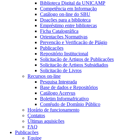
Biblioteca Digital da UNICAMP
Competência em Informação
Catálogo on-line do SBU
Doações para a biblioteca
Empréstimo entre bibliotecas
Ficha Catalográfica
Orientações Normativas
Prevenção e Verificação de Plágio
Publicações
Repositório Institucional
Solicitação de Artigos de Publicações
Solicitação de Artigos Subsidiados
Solicitação de Livros
Recursos on-line
Pesquisa Integrada
Base de dados e Repositórios
Catálogo Acervus
Boletim Informafricativo
Contéudo de Domínio Público
Horário de funcionamento
Contatos
Últimas aquisições
FAQ
Publicações
Equipe