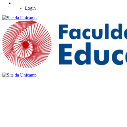
Login