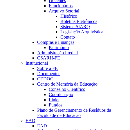
Docentes
Funcionários
Arquivo Setorial
Histórico
Boletins Eletrônicos
Sistema SIARQ
Legislação Arquivística
Contato
Compras e Finanças
Patrimônio
Administração Predial
CSARH-FE
Institucional
Sobre a FE
Documentos
CEDOC
Centro de Memória da Educação
Conselho Científico
Coordenação
Links
Fundos
Plano de Gerenciamento de Resíduos da
Faculdade de Educação
EAD
EAD