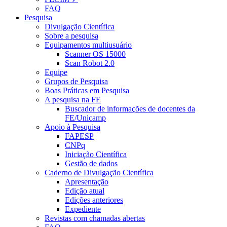
FAQ
Pesquisa
Divulgação Científica
Sobre a pesquisa
Equipamentos multiusuário
Scanner OS 15000
Scan Robot 2.0
Equipe
Grupos de Pesquisa
Boas Práticas em Pesquisa
A pesquisa na FE
Buscador de informações de docentes da
FE/Unicamp
Apoio à Pesquisa
FAPESP
CNPq
Iniciação Científica
Gestão de dados
Caderno de Divulgação Científica
Apresentação
Edição atual
Edições anteriores
Expediente
Revistas com chamadas abertas