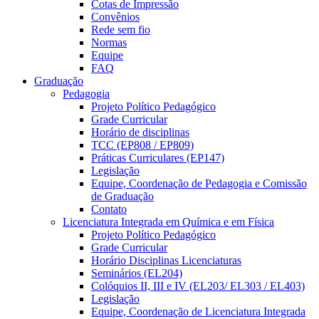
Cotas de Impressão
Convênios
Rede sem fio
Normas
Equipe
FAQ
Graduação
Pedagogia
Projeto Político Pedagógico
Grade Curricular
Horário de disciplinas
TCC (EP808 / EP809)
Práticas Curriculares (EP147)
Legislação
Equipe, Coordenação de Pedagogia e Comissão
de Graduação
Contato
Licenciatura Integrada em Química e em Física
Projeto Político Pedagógico
Grade Curricular
Horário Disciplinas Licenciaturas
Seminários (EL204)
Colóquios II, III e IV (EL203/ EL303 / EL403)
Legislação
Equipe, Coordenação de Licenciatura Integrada