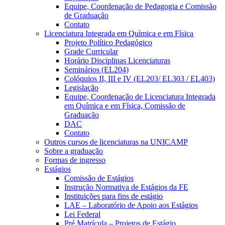
Equipe, Coordenação de Pedagogia e Comissão
de Graduação
Contato
Licenciatura Integrada em Química e em Física
Projeto Político Pedagógico
Grade Curricular
Horário Disciplinas Licenciaturas
Seminários (EL204)
Colóquios II, III e IV (EL203/ EL303 / EL403)
Legislação
Equipe, Coordenação de Licenciatura Integrada
em Química e em Física, Comissão de
Graduação
DAC
Contato
Outros cursos de licenciaturas na UNICAMP
Sobre a graduação
Formas de ingresso
Estágios
Comissão de Estágios
Instrução Normativa de Estágios da FE
Instituições para fins de estágio
LAE – Laboratório de Apoio aos Estágios
Lei Federal
Pré Matrícula – Projetos de Estágio