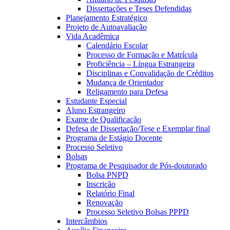
Dissertações e Teses Defendidas
Planejamento Estratégico
Projeto de Autoavaliação
Vida Acadêmica
Calendário Escolar
Processo de Formação e Matrícula
Proficiência – Língua Estrangeira
Disciplinas e Convalidação de Créditos
Mudança de Orientador
Religamento para Defesa
Estudante Especial
Aluno Estrangeiro
Exame de Qualificação
Defesa de Dissertação/Tese e Exemplar final
Programa de Estágio Docente
Processo Seletivo
Bolsas
Programa de Pesquisador de Pós-doutorado
Bolsa PNPD
Inscrição
Relatório Final
Renovação
Processo Seletivo Bolsas PPPD
Intercâmbios