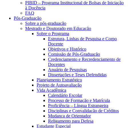
PIBID – Programa Institucional de Bolsas de Iniciação
à Docência
FAQ
Pós-Graduação
Sobre a pós-graduação
Mestrado e Doutorado em Educação
Sobre o Programa
Estrutura, Linhas de Pesquisa e Corpo
Docente
Objetivos e Histórico
Comissão de Pós-Graduação
Credenciamento e Recredenciamento de
Docentes
Anuário de Pesquisas
Dissertações e Teses Defendidas
Planejamento Estratégico
Projeto de Autoavaliação
Vida Acadêmica
Calendário Escolar
Processo de Formação e Matrícula
Proficiência – Língua Estrangeira
Disciplinas e Convalidação de Créditos
Mudança de Orientador
Religamento para Defesa
Estudante Especial