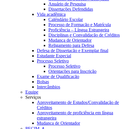
Anuário de Pesquisa
Dissertações Defendidas
Vida acadêmica
Caléndário Escolar
Processo de Formação e Matrícula
Proficiência – Língua Estrangeira
Disciplinas e Convalidação de Créditos
Mudança de Orientador
Religamento para Defesa
Defesa de Dissertação e Exemplar final
Estudante Especial
Processo Seletivo
Processo Seletivo
Orientações para Inscrição
Exame de Qualificação
Bolsas
Intercâmbios
Equipe
Serviços
Aproveitamento de Estudos/Convalidação de
Créditos
Aproveitamento de proficiência em língua
estrangeira
Mudança de Orientador
PECIM ↗