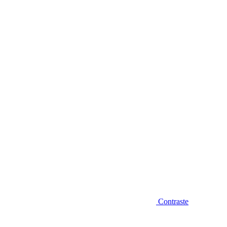
Diminuir fonte
Contraste