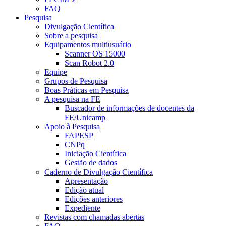
FAQ
Pesquisa
Divulgação Científica
Sobre a pesquisa
Equipamentos multiusuário
Scanner OS 15000
Scan Robot 2.0
Equipe
Grupos de Pesquisa
Boas Práticas em Pesquisa
A pesquisa na FE
Buscador de informações de docentes da
FE/Unicamp
Apoio à Pesquisa
FAPESP
CNPq
Iniciação Científica
Gestão de dados
Caderno de Divulgação Científica
Apresentação
Edição atual
Edições anteriores
Expediente
Revistas com chamadas abertas