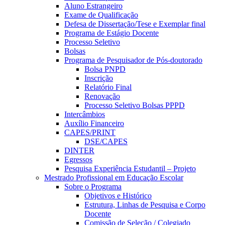
Aluno Estrangeiro
Exame de Qualificação
Defesa de Dissertação/Tese e Exemplar final
Programa de Estágio Docente
Processo Seletivo
Bolsas
Programa de Pesquisador de Pós-doutorado
Bolsa PNPD
Inscrição
Relatório Final
Renovação
Processo Seletivo Bolsas PPPD
Intercâmbios
Auxílio Financeiro
CAPES/PRINT
DSE/CAPES
DINTER
Egressos
Pesquisa Experiência Estudantil – Projeto
Mestrado Profissional em Educação Escolar
Sobre o Programa
Objetivos e Histórico
Estrutura, Linhas de Pesquisa e Corpo
Docente
Comissão de Seleção / Colegiado