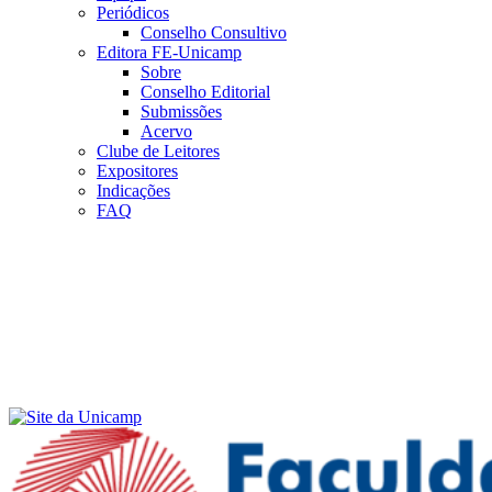
Periódicos
Conselho Consultivo
Editora FE-Unicamp
Sobre
Conselho Editorial
Submissões
Acervo
Clube de Leitores
Expositores
Indicações
FAQ
Menu