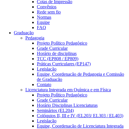
Cotas de Impressão
Convênios
Rede sem fio
Normas
Equipe
FAQ
Graduação
Pedagogia
Projeto Político Pedagógico
Grade Curricular
Horário de disciplinas
TCC (EP808 / EP809)
Práticas Curriculares (EP147)
Legislação
Equipe, Coordenação de Pedagogia e Comissão
de Graduação
Contato
Licenciatura Integrada em Química e em Física
Projeto Político Pedagógico
Grade Curricular
Horário Disciplinas Licenciaturas
Seminários (EL204)
Colóquios II, III e IV (EL203/ EL303 / EL403)
Legislação
Equipe, Coordenação de Licenciatura Integrada