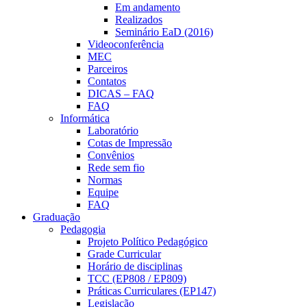
Em andamento
Realizados
Seminário EaD (2016)
Videoconferência
MEC
Parceiros
Contatos
DICAS – FAQ
FAQ
Informática
Laboratório
Cotas de Impressão
Convênios
Rede sem fio
Normas
Equipe
FAQ
Graduação
Pedagogia
Projeto Político Pedagógico
Grade Curricular
Horário de disciplinas
TCC (EP808 / EP809)
Práticas Curriculares (EP147)
Legislação