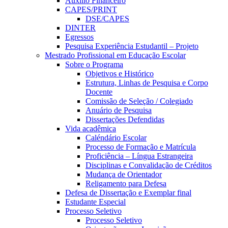
Auxílio Financeiro
CAPES/PRINT
DSE/CAPES
DINTER
Egressos
Pesquisa Experiência Estudantil – Projeto
Mestrado Profissional em Educação Escolar
Sobre o Programa
Objetivos e Histórico
Estrutura, Linhas de Pesquisa e Corpo
Docente
Comissão de Seleção / Colegiado
Anuário de Pesquisa
Dissertações Defendidas
Vida acadêmica
Caléndário Escolar
Processo de Formação e Matrícula
Proficiência – Língua Estrangeira
Disciplinas e Convalidação de Créditos
Mudança de Orientador
Religamento para Defesa
Defesa de Dissertação e Exemplar final
Estudante Especial
Processo Seletivo
Processo Seletivo