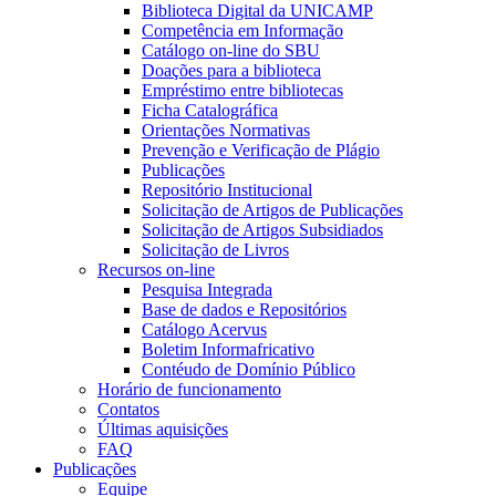
Biblioteca Digital da UNICAMP
Competência em Informação
Catálogo on-line do SBU
Doações para a biblioteca
Empréstimo entre bibliotecas
Ficha Catalográfica
Orientações Normativas
Prevenção e Verificação de Plágio
Publicações
Repositório Institucional
Solicitação de Artigos de Publicações
Solicitação de Artigos Subsidiados
Solicitação de Livros
Recursos on-line
Pesquisa Integrada
Base de dados e Repositórios
Catálogo Acervus
Boletim Informafricativo
Contéudo de Domínio Público
Horário de funcionamento
Contatos
Últimas aquisições
FAQ
Publicações
Equipe