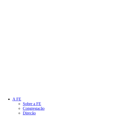
Link para o Instagram
Link para o Youtube
A FE
Sobre a FE
Congregação
Direção