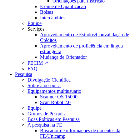
Orientações para Inscrição
Exame de Qualificação
Bolsas
Intercâmbios
Equipe
Serviços
Aproveitamento de Estudos/Convalidação de
Créditos
Aproveitamento de proficiência em língua
estrangeira
Mudança de Orientador
PECIM ↗
FAQ
Pesquisa
Divulgação Científica
Sobre a pesquisa
Equipamentos multiusuário
Scanner OS 15000
Scan Robot 2.0
Equipe
Grupos de Pesquisa
Boas Práticas em Pesquisa
A pesquisa na FE
Buscador de informações de docentes da
FE/Unicamp