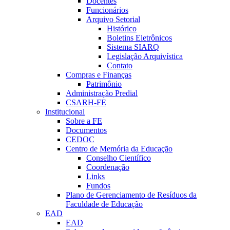
Docentes
Funcionários
Arquivo Setorial
Histórico
Boletins Eletrônicos
Sistema SIARQ
Legislação Arquivística
Contato
Compras e Finanças
Patrimônio
Administração Predial
CSARH-FE
Institucional
Sobre a FE
Documentos
CEDOC
Centro de Memória da Educação
Conselho Científico
Coordenação
Links
Fundos
Plano de Gerenciamento de Resíduos da
Faculdade de Educação
EAD
EAD