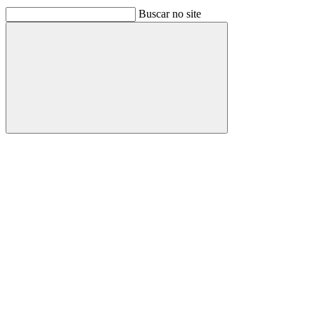
Buscar no site
Buscar
Link para o Facebook
Link para o Linkedin