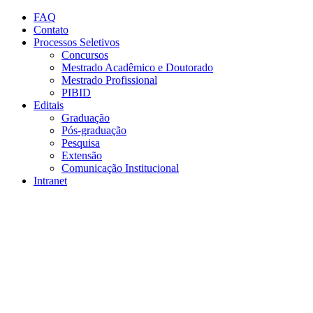
Conteúdo principal
Menu principal
Rodapé
FAQ
Contato
Processos Seletivos
Concursos
Mestrado Acadêmico e Doutorado
Mestrado Profissional
PIBID
Editais
Graduação
Pós-graduação
Pesquisa
Extensão
Comunicação Institucional
Intranet
Aumentar fonte
Diminuir fonte