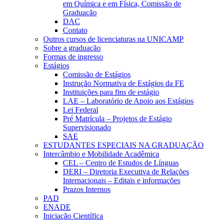
em Química e em Física, Comissão de
Graduação
DAC
Contato
Outros cursos de licenciaturas na UNICAMP
Sobre a graduação
Formas de ingresso
Estágios
Comissão de Estágios
Instrução Normativa de Estágios da FE
Instituições para fins de estágio
LAE – Laboratório de Apoio aos Estágios
Lei Federal
Pré Matrícula – Projetos de Estágio
Supervisionado
SAE
ESTUDANTES ESPECIAIS NA GRADUAÇÃO
Intercâmbio e Mobilidade Acadêmica
CEL – Centro de Estudos de Línguas
DERI – Diretoria Executiva de Relações
Internacionais – Editais e informações
Prazos Internos
PAD
ENADE
Iniciação Científica