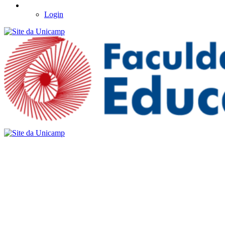
Login