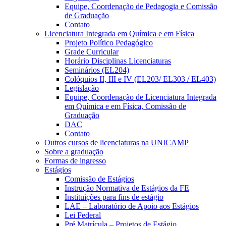
Equipe, Coordenação de Pedagogia e Comissão
de Graduação
Contato
Licenciatura Integrada em Química e em Física
Projeto Político Pedagógico
Grade Curricular
Horário Disciplinas Licenciaturas
Seminários (EL204)
Colóquios II, III e IV (EL203/ EL303 / EL403)
Legislação
Equipe, Coordenação de Licenciatura Integrada
em Química e em Física, Comissão de
Graduação
DAC
Contato
Outros cursos de licenciaturas na UNICAMP
Sobre a graduação
Formas de ingresso
Estágios
Comissão de Estágios
Instrução Normativa de Estágios da FE
Instituições para fins de estágio
LAE – Laboratório de Apoio aos Estágios
Lei Federal
Pré Matrícula – Projetos de Estágio