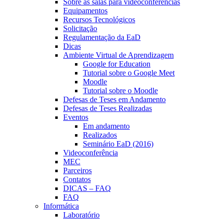
Sobre as salas para videoconferências
Equipamentos
Recursos Tecnológicos
Solicitação
Regulamentação da EaD
Dicas
Ambiente Virtual de Aprendizagem
Google for Education
Tutorial sobre o Google Meet
Moodle
Tutorial sobre o Moodle
Defesas de Teses em Andamento
Defesas de Teses Realizadas
Eventos
Em andamento
Realizados
Seminário EaD (2016)
Videoconferência
MEC
Parceiros
Contatos
DICAS – FAQ
FAQ
Informática
Laboratório