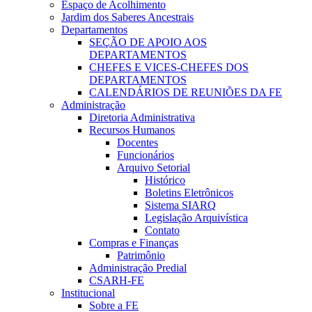
Espaço de Acolhimento
Jardim dos Saberes Ancestrais
Departamentos
SEÇÃO DE APOIO AOS
DEPARTAMENTOS
CHEFES E VICES-CHEFES DOS
DEPARTAMENTOS
CALENDÁRIOS DE REUNIÕES DA FE
Administração
Diretoria Administrativa
Recursos Humanos
Docentes
Funcionários
Arquivo Setorial
Histórico
Boletins Eletrônicos
Sistema SIARQ
Legislação Arquivística
Contato
Compras e Finanças
Patrimônio
Administração Predial
CSARH-FE
Institucional
Sobre a FE