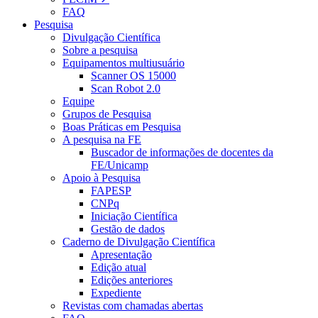
FAQ
Pesquisa
Divulgação Científica
Sobre a pesquisa
Equipamentos multiusuário
Scanner OS 15000
Scan Robot 2.0
Equipe
Grupos de Pesquisa
Boas Práticas em Pesquisa
A pesquisa na FE
Buscador de informações de docentes da
FE/Unicamp
Apoio à Pesquisa
FAPESP
CNPq
Iniciação Científica
Gestão de dados
Caderno de Divulgação Científica
Apresentação
Edição atual
Edições anteriores
Expediente
Revistas com chamadas abertas