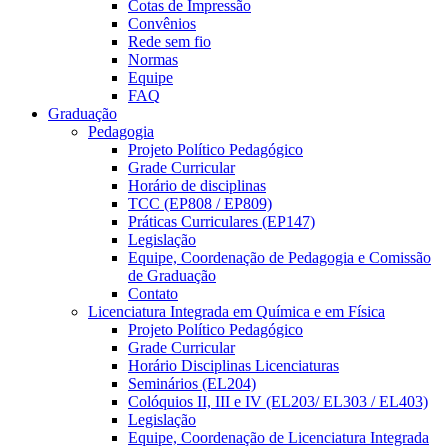
Cotas de Impressão
Convênios
Rede sem fio
Normas
Equipe
FAQ
Graduação
Pedagogia
Projeto Político Pedagógico
Grade Curricular
Horário de disciplinas
TCC (EP808 / EP809)
Práticas Curriculares (EP147)
Legislação
Equipe, Coordenação de Pedagogia e Comissão
de Graduação
Contato
Licenciatura Integrada em Química e em Física
Projeto Político Pedagógico
Grade Curricular
Horário Disciplinas Licenciaturas
Seminários (EL204)
Colóquios II, III e IV (EL203/ EL303 / EL403)
Legislação
Equipe, Coordenação de Licenciatura Integrada