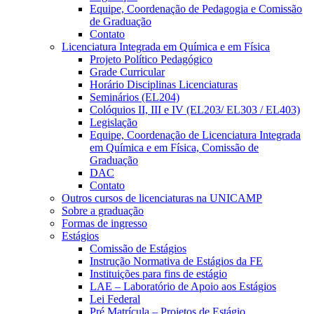
Equipe, Coordenação de Pedagogia e Comissão
de Graduação
Contato
Licenciatura Integrada em Química e em Física
Projeto Político Pedagógico
Grade Curricular
Horário Disciplinas Licenciaturas
Seminários (EL204)
Colóquios II, III e IV (EL203/ EL303 / EL403)
Legislação
Equipe, Coordenação de Licenciatura Integrada
em Química e em Física, Comissão de
Graduação
DAC
Contato
Outros cursos de licenciaturas na UNICAMP
Sobre a graduação
Formas de ingresso
Estágios
Comissão de Estágios
Instrução Normativa de Estágios da FE
Instituições para fins de estágio
LAE – Laboratório de Apoio aos Estágios
Lei Federal
Pré Matrícula – Projetos de Estágio