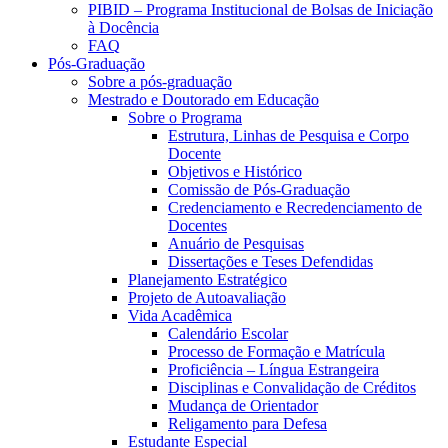
PIBID – Programa Institucional de Bolsas de Iniciação
à Docência
FAQ
Pós-Graduação
Sobre a pós-graduação
Mestrado e Doutorado em Educação
Sobre o Programa
Estrutura, Linhas de Pesquisa e Corpo
Docente
Objetivos e Histórico
Comissão de Pós-Graduação
Credenciamento e Recredenciamento de
Docentes
Anuário de Pesquisas
Dissertações e Teses Defendidas
Planejamento Estratégico
Projeto de Autoavaliação
Vida Acadêmica
Calendário Escolar
Processo de Formação e Matrícula
Proficiência – Língua Estrangeira
Disciplinas e Convalidação de Créditos
Mudança de Orientador
Religamento para Defesa
Estudante Especial