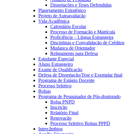
Dissertações e Teses Defendidas
Planejamento Estratégico
Projeto de Autoavaliação
Vida Acadêmica
Calendário Escolar
Processo de Formação e Matrícula
Proficiência – Língua Estrangeira
Disciplinas e Convalidação de Créditos
Mudança de Orientador
Religamento para Defesa
Estudante Especial
Aluno Estrangeiro
Exame de Qualificação
Defesa de Dissertação/Tese e Exemplar final
Programa de Estágio Docente
Processo Seletivo
Bolsas
Programa de Pesquisador de Pós-doutorado
Bolsa PNPD
Inscrição
Relatório Final
Renovação
Processo Seletivo Bolsas PPPD
Intercâmbios