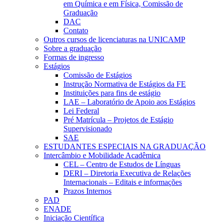
em Química e em Física, Comissão de
Graduação
DAC
Contato
Outros cursos de licenciaturas na UNICAMP
Sobre a graduação
Formas de ingresso
Estágios
Comissão de Estágios
Instrução Normativa de Estágios da FE
Instituições para fins de estágio
LAE – Laboratório de Apoio aos Estágios
Lei Federal
Pré Matrícula – Projetos de Estágio
Supervisionado
SAE
ESTUDANTES ESPECIAIS NA GRADUAÇÃO
Intercâmbio e Mobilidade Acadêmica
CEL – Centro de Estudos de Línguas
DERI – Diretoria Executiva de Relações
Internacionais – Editais e informações
Prazos Internos
PAD
ENADE
Iniciação Científica