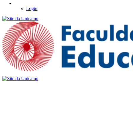
Login