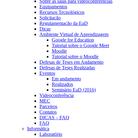
Sobre as salas para videoconferências
Equipamentos
Recursos Tecnológicos
Solicitação
Regulamentação da EaD
Dicas
Ambiente Virtual de Aprendizagem
Google for Education
Tutorial sobre o Google Meet
Moodle
Tutorial sobre o Moodle
Defesas de Teses em Andamento
Defesas de Teses Realizadas
Eventos
Em andamento
Realizados
Seminário EaD (2016)
Videoconferência
MEC
Parceiros
Contatos
DICAS – FAQ
FAQ
Informática
Laboratório