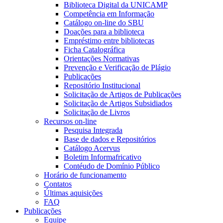
Biblioteca Digital da UNICAMP
Competência em Informação
Catálogo on-line do SBU
Doações para a biblioteca
Empréstimo entre bibliotecas
Ficha Catalográfica
Orientações Normativas
Prevenção e Verificação de Plágio
Publicações
Repositório Institucional
Solicitação de Artigos de Publicações
Solicitação de Artigos Subsidiados
Solicitação de Livros
Recursos on-line
Pesquisa Integrada
Base de dados e Repositórios
Catálogo Acervus
Boletim Informafricativo
Contéudo de Domínio Público
Horário de funcionamento
Contatos
Últimas aquisições
FAQ
Publicações
Equipe