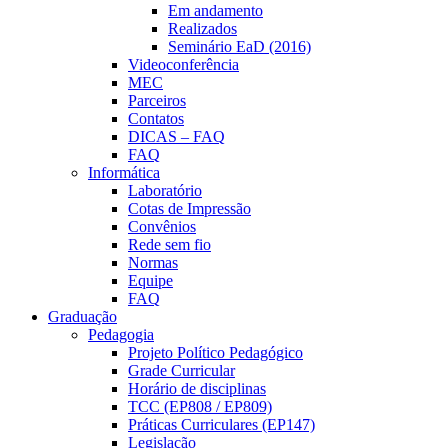
Em andamento
Realizados
Seminário EaD (2016)
Videoconferência
MEC
Parceiros
Contatos
DICAS – FAQ
FAQ
Informática
Laboratório
Cotas de Impressão
Convênios
Rede sem fio
Normas
Equipe
FAQ
Graduação
Pedagogia
Projeto Político Pedagógico
Grade Curricular
Horário de disciplinas
TCC (EP808 / EP809)
Práticas Curriculares (EP147)
Legislação