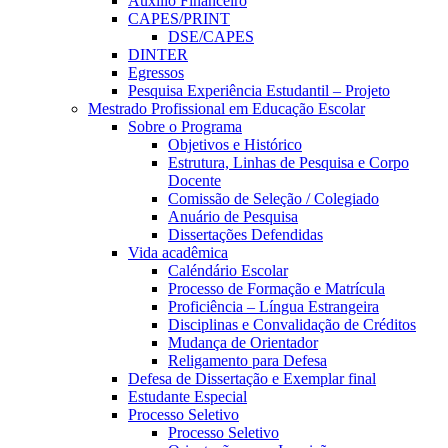
Auxílio Financeiro
CAPES/PRINT
DSE/CAPES
DINTER
Egressos
Pesquisa Experiência Estudantil – Projeto
Mestrado Profissional em Educação Escolar
Sobre o Programa
Objetivos e Histórico
Estrutura, Linhas de Pesquisa e Corpo
Docente
Comissão de Seleção / Colegiado
Anuário de Pesquisa
Dissertações Defendidas
Vida acadêmica
Caléndário Escolar
Processo de Formação e Matrícula
Proficiência – Língua Estrangeira
Disciplinas e Convalidação de Créditos
Mudança de Orientador
Religamento para Defesa
Defesa de Dissertação e Exemplar final
Estudante Especial
Processo Seletivo
Processo Seletivo