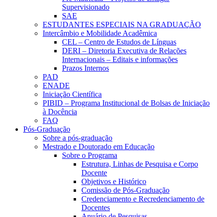
Supervisionado
SAE
ESTUDANTES ESPECIAIS NA GRADUAÇÃO
Intercâmbio e Mobilidade Acadêmica
CEL – Centro de Estudos de Línguas
DERI – Diretoria Executiva de Relações
Internacionais – Editais e informações
Prazos Internos
PAD
ENADE
Iniciação Científica
PIBID – Programa Institucional de Bolsas de Iniciação
à Docência
FAQ
Pós-Graduação
Sobre a pós-graduação
Mestrado e Doutorado em Educação
Sobre o Programa
Estrutura, Linhas de Pesquisa e Corpo
Docente
Objetivos e Histórico
Comissão de Pós-Graduação
Credenciamento e Recredenciamento de
Docentes
Anuário de Pesquisas