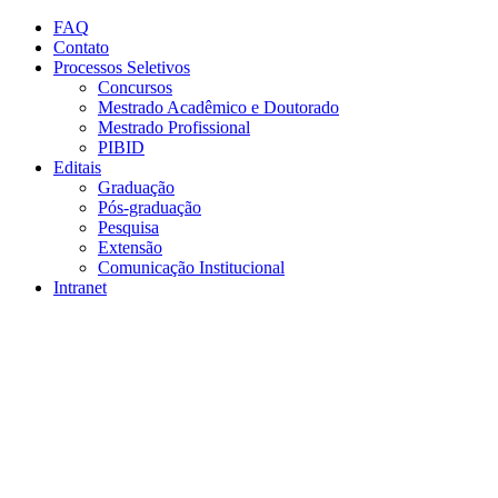
Conteúdo principal
Menu principal
Rodapé
FAQ
Contato
Processos Seletivos
Concursos
Mestrado Acadêmico e Doutorado
Mestrado Profissional
PIBID
Editais
Graduação
Pós-graduação
Pesquisa
Extensão
Comunicação Institucional
Intranet
Aumentar fonte
Diminuir fonte