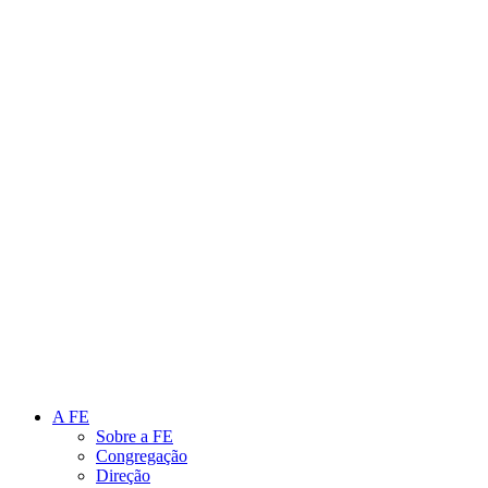
Link para o Instagram
Link para o Youtube
A FE
Sobre a FE
Congregação
Direção