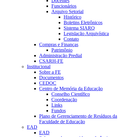
Docentes
Funcionários
Arquivo Setorial
Histórico
Boletins Eletrônicos
Sistema SIARQ
Legislação Arquivística
Contato
Compras e Finanças
Patrimônio
Administração Predial
CSARH-FE
Institucional
Sobre a FE
Documentos
CEDOC
Centro de Memória da Educação
Conselho Científico
Coordenação
Links
Fundos
Plano de Gerenciamento de Resíduos da
Faculdade de Educação
EAD
EAD