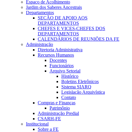
Espaço de Acolhimento
Jardim dos Saberes Ancestrais
Departamentos
SEÇÃO DE APOIO AOS
DEPARTAMENTOS
CHEFES E VICES-CHEFES DOS
DEPARTAMENTOS
CALENDÁRIOS DE REUNIÕES DA FE
Administração
Diretoria Administrativa
Recursos Humanos
Docentes
Funcionários
Arquivo Setorial
Histórico
Boletins Eletrônicos
Sistema SIARQ
Legislação Arquivística
Contato
Compras e Finanças
Patrimônio
Administração Predial
CSARH-FE
Institucional
Sobre a FE