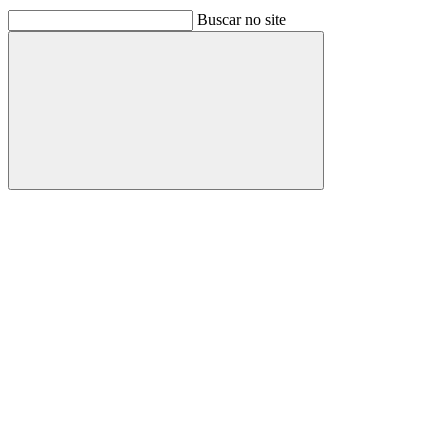
Buscar no site
Buscar
Link para o Facebook
Link para o Linkedin