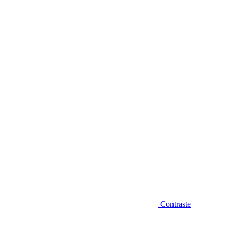
Diminuir fonte
Contraste