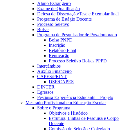
Aluno Estrangeiro
Exame de Qualificação
Defesa de Dissertação/Tese e Exemplar final
Programa de Estágio Docente
Processo Seletivo
Bolsas
Programa de Pesquisador de Pós-doutorado
Bolsa PNPD
Inscrição
Relatório Final
Renovação
Processo Seletivo Bolsas PPPD
Intercâmbios
Auxílio Financeiro
CAPES/PRINT
DSE/CAPES
DINTER
Egressos
Pesquisa Experiência Estudantil – Projeto
Mestrado Profissional em Educação Escolar
Sobre o Programa
Objetivos e Histórico
Estrutura, Linhas de Pesquisa e Corpo
Docente
Comissão de Seleção / Colegiado