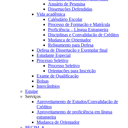
Anuário de Pesquisa
Dissertações Defendidas
Vida acadêmica
Caléndário Escolar
Processo de Formação e Matrícula
Proficiência – Língua Estrangeira
Disciplinas e Convalidação de Créditos
Mudança de Orientador
Religamento para Defesa
Defesa de Dissertação e Exemplar final
Estudante Especial
Processo Seletivo
Processo Seletivo
Orientações para Inscrição
Exame de Qualificação
Bolsas
Intercâmbios
Equipe
Serviços
Aproveitamento de Estudos/Convalidação de
Créditos
Aproveitamento de proficiência em língua
estrangeira
Mudança de Orientador
PECIM ↗