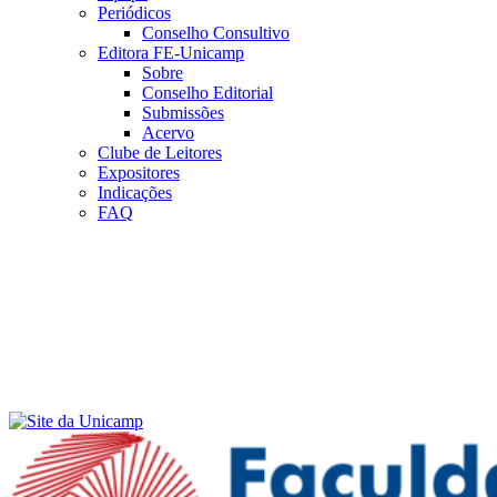
Periódicos
Conselho Consultivo
Editora FE-Unicamp
Sobre
Conselho Editorial
Submissões
Acervo
Clube de Leitores
Expositores
Indicações
FAQ
Menu