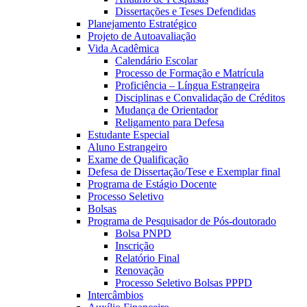
Dissertações e Teses Defendidas
Planejamento Estratégico
Projeto de Autoavaliação
Vida Acadêmica
Calendário Escolar
Processo de Formação e Matrícula
Proficiência – Língua Estrangeira
Disciplinas e Convalidação de Créditos
Mudança de Orientador
Religamento para Defesa
Estudante Especial
Aluno Estrangeiro
Exame de Qualificação
Defesa de Dissertação/Tese e Exemplar final
Programa de Estágio Docente
Processo Seletivo
Bolsas
Programa de Pesquisador de Pós-doutorado
Bolsa PNPD
Inscrição
Relatório Final
Renovação
Processo Seletivo Bolsas PPPD
Intercâmbios