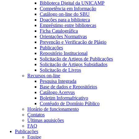
Biblioteca Digital da UNICAMP
Competência em Informação
Catálogo on-line do SBU
Doações para a biblioteca
Empréstimo entre bibliotecas
Ficha Catalográfica
Orientações Normativas
Prevenção e Verificação de Plágio
Publicações
Repositório Institucional
Solicitação de Artigos de Publicações
Solicitação de Artigos Subsidiados
Solicitação de Livros
Recursos on-line
Pesquisa Integrada
Base de dados e Repositórios
Catálogo Acervus
Boletim Informafricativo
Contéudo de Domínio Público
Horário de funcionamento
Contatos
Últimas aquisições
FAQ
Publicações
Equipe