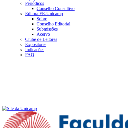
Periódicos
Conselho Consultivo
Editora FE-Unicamp
Sobre
Conselho Editorial
Submissões
Acervo
Clube de Leitores
Expositores
Indicações
FAQ
Menu