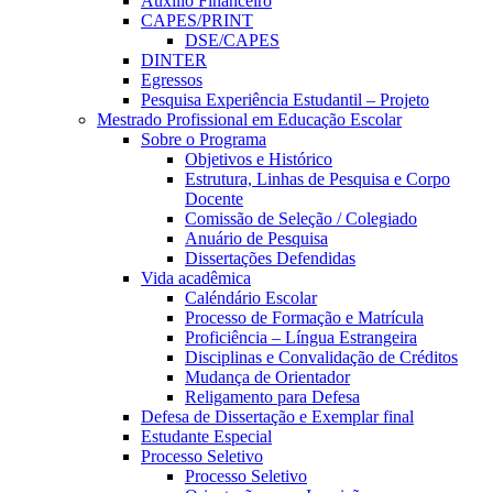
Auxílio Financeiro
CAPES/PRINT
DSE/CAPES
DINTER
Egressos
Pesquisa Experiência Estudantil – Projeto
Mestrado Profissional em Educação Escolar
Sobre o Programa
Objetivos e Histórico
Estrutura, Linhas de Pesquisa e Corpo
Docente
Comissão de Seleção / Colegiado
Anuário de Pesquisa
Dissertações Defendidas
Vida acadêmica
Caléndário Escolar
Processo de Formação e Matrícula
Proficiência – Língua Estrangeira
Disciplinas e Convalidação de Créditos
Mudança de Orientador
Religamento para Defesa
Defesa de Dissertação e Exemplar final
Estudante Especial
Processo Seletivo
Processo Seletivo