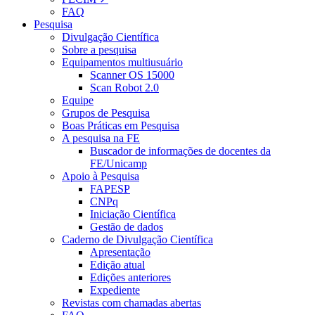
FAQ
Pesquisa
Divulgação Científica
Sobre a pesquisa
Equipamentos multiusuário
Scanner OS 15000
Scan Robot 2.0
Equipe
Grupos de Pesquisa
Boas Práticas em Pesquisa
A pesquisa na FE
Buscador de informações de docentes da
FE/Unicamp
Apoio à Pesquisa
FAPESP
CNPq
Iniciação Científica
Gestão de dados
Caderno de Divulgação Científica
Apresentação
Edição atual
Edições anteriores
Expediente
Revistas com chamadas abertas