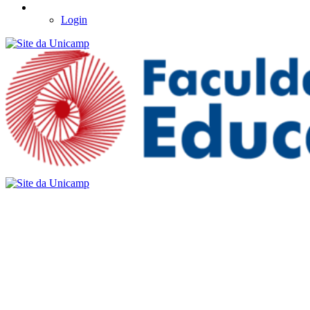
Login