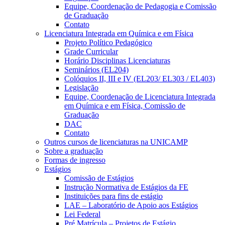
Equipe, Coordenação de Pedagogia e Comissão
de Graduação
Contato
Licenciatura Integrada em Química e em Física
Projeto Político Pedagógico
Grade Curricular
Horário Disciplinas Licenciaturas
Seminários (EL204)
Colóquios II, III e IV (EL203/ EL303 / EL403)
Legislação
Equipe, Coordenação de Licenciatura Integrada
em Química e em Física, Comissão de
Graduação
DAC
Contato
Outros cursos de licenciaturas na UNICAMP
Sobre a graduação
Formas de ingresso
Estágios
Comissão de Estágios
Instrução Normativa de Estágios da FE
Instituições para fins de estágio
LAE – Laboratório de Apoio aos Estágios
Lei Federal
Pré Matrícula – Projetos de Estágio