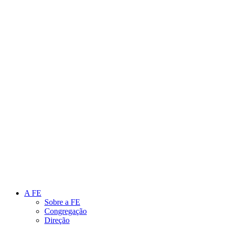
Link para o Instagram
Link para o Youtube
A FE
Sobre a FE
Congregação
Direção