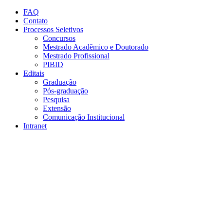
Conteúdo principal
Menu principal
Rodapé
FAQ
Contato
Processos Seletivos
Concursos
Mestrado Acadêmico e Doutorado
Mestrado Profissional
PIBID
Editais
Graduação
Pós-graduação
Pesquisa
Extensão
Comunicação Institucional
Intranet
Aumentar fonte
Diminuir fonte