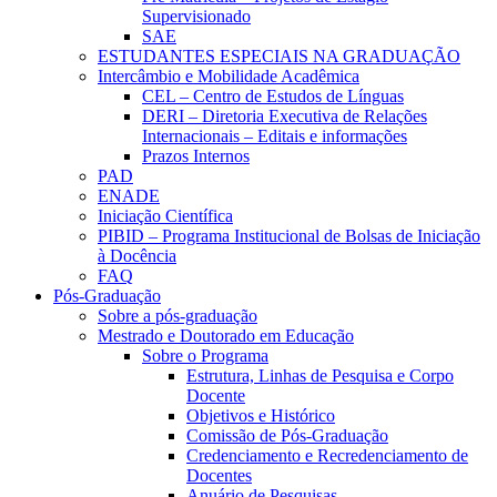
Supervisionado
SAE
ESTUDANTES ESPECIAIS NA GRADUAÇÃO
Intercâmbio e Mobilidade Acadêmica
CEL – Centro de Estudos de Línguas
DERI – Diretoria Executiva de Relações
Internacionais – Editais e informações
Prazos Internos
PAD
ENADE
Iniciação Científica
PIBID – Programa Institucional de Bolsas de Iniciação
à Docência
FAQ
Pós-Graduação
Sobre a pós-graduação
Mestrado e Doutorado em Educação
Sobre o Programa
Estrutura, Linhas de Pesquisa e Corpo
Docente
Objetivos e Histórico
Comissão de Pós-Graduação
Credenciamento e Recredenciamento de
Docentes
Anuário de Pesquisas