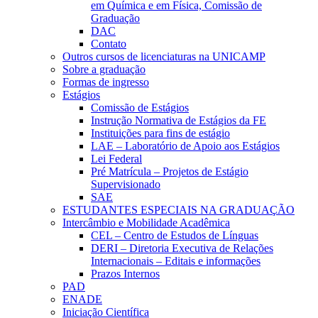
em Química e em Física, Comissão de
Graduação
DAC
Contato
Outros cursos de licenciaturas na UNICAMP
Sobre a graduação
Formas de ingresso
Estágios
Comissão de Estágios
Instrução Normativa de Estágios da FE
Instituições para fins de estágio
LAE – Laboratório de Apoio aos Estágios
Lei Federal
Pré Matrícula – Projetos de Estágio
Supervisionado
SAE
ESTUDANTES ESPECIAIS NA GRADUAÇÃO
Intercâmbio e Mobilidade Acadêmica
CEL – Centro de Estudos de Línguas
DERI – Diretoria Executiva de Relações
Internacionais – Editais e informações
Prazos Internos
PAD
ENADE
Iniciação Científica