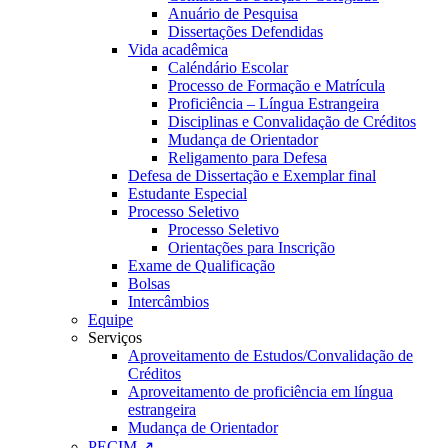
Anuário de Pesquisa
Dissertações Defendidas
Vida acadêmica
Caléndário Escolar
Processo de Formação e Matrícula
Proficiência – Língua Estrangeira
Disciplinas e Convalidação de Créditos
Mudança de Orientador
Religamento para Defesa
Defesa de Dissertação e Exemplar final
Estudante Especial
Processo Seletivo
Processo Seletivo
Orientações para Inscrição
Exame de Qualificação
Bolsas
Intercâmbios
Equipe
Serviços
Aproveitamento de Estudos/Convalidação de
Créditos
Aproveitamento de proficiência em língua
estrangeira
Mudança de Orientador
PECIM ↗