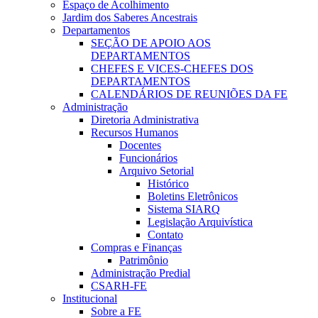
Espaço de Acolhimento
Jardim dos Saberes Ancestrais
Departamentos
SEÇÃO DE APOIO AOS
DEPARTAMENTOS
CHEFES E VICES-CHEFES DOS
DEPARTAMENTOS
CALENDÁRIOS DE REUNIÕES DA FE
Administração
Diretoria Administrativa
Recursos Humanos
Docentes
Funcionários
Arquivo Setorial
Histórico
Boletins Eletrônicos
Sistema SIARQ
Legislação Arquivística
Contato
Compras e Finanças
Patrimônio
Administração Predial
CSARH-FE
Institucional
Sobre a FE