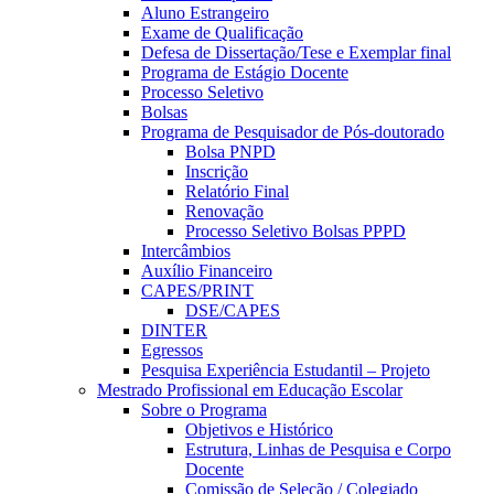
Aluno Estrangeiro
Exame de Qualificação
Defesa de Dissertação/Tese e Exemplar final
Programa de Estágio Docente
Processo Seletivo
Bolsas
Programa de Pesquisador de Pós-doutorado
Bolsa PNPD
Inscrição
Relatório Final
Renovação
Processo Seletivo Bolsas PPPD
Intercâmbios
Auxílio Financeiro
CAPES/PRINT
DSE/CAPES
DINTER
Egressos
Pesquisa Experiência Estudantil – Projeto
Mestrado Profissional em Educação Escolar
Sobre o Programa
Objetivos e Histórico
Estrutura, Linhas de Pesquisa e Corpo
Docente
Comissão de Seleção / Colegiado