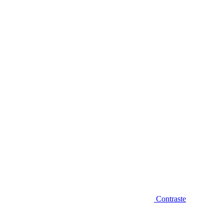
Diminuir fonte
Contraste