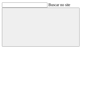
Buscar no site
Buscar
Link para o Facebook
Link para o Linkedin