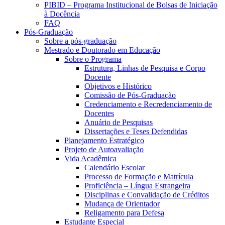
PIBID – Programa Institucional de Bolsas de Iniciação
à Docência
FAQ
Pós-Graduação
Sobre a pós-graduação
Mestrado e Doutorado em Educação
Sobre o Programa
Estrutura, Linhas de Pesquisa e Corpo
Docente
Objetivos e Histórico
Comissão de Pós-Graduação
Credenciamento e Recredenciamento de
Docentes
Anuário de Pesquisas
Dissertações e Teses Defendidas
Planejamento Estratégico
Projeto de Autoavaliação
Vida Acadêmica
Calendário Escolar
Processo de Formação e Matrícula
Proficiência – Língua Estrangeira
Disciplinas e Convalidação de Créditos
Mudança de Orientador
Religamento para Defesa
Estudante Especial