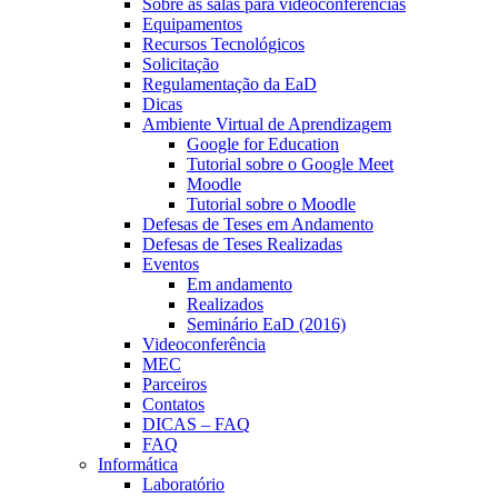
Sobre as salas para videoconferências
Equipamentos
Recursos Tecnológicos
Solicitação
Regulamentação da EaD
Dicas
Ambiente Virtual de Aprendizagem
Google for Education
Tutorial sobre o Google Meet
Moodle
Tutorial sobre o Moodle
Defesas de Teses em Andamento
Defesas de Teses Realizadas
Eventos
Em andamento
Realizados
Seminário EaD (2016)
Videoconferência
MEC
Parceiros
Contatos
DICAS – FAQ
FAQ
Informática
Laboratório