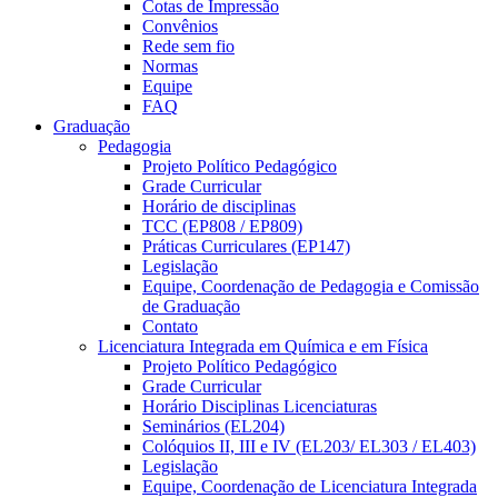
Cotas de Impressão
Convênios
Rede sem fio
Normas
Equipe
FAQ
Graduação
Pedagogia
Projeto Político Pedagógico
Grade Curricular
Horário de disciplinas
TCC (EP808 / EP809)
Práticas Curriculares (EP147)
Legislação
Equipe, Coordenação de Pedagogia e Comissão
de Graduação
Contato
Licenciatura Integrada em Química e em Física
Projeto Político Pedagógico
Grade Curricular
Horário Disciplinas Licenciaturas
Seminários (EL204)
Colóquios II, III e IV (EL203/ EL303 / EL403)
Legislação
Equipe, Coordenação de Licenciatura Integrada