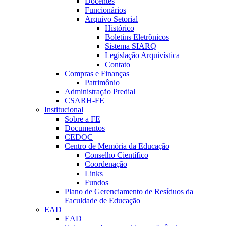
Docentes
Funcionários
Arquivo Setorial
Histórico
Boletins Eletrônicos
Sistema SIARQ
Legislação Arquivística
Contato
Compras e Finanças
Patrimônio
Administração Predial
CSARH-FE
Institucional
Sobre a FE
Documentos
CEDOC
Centro de Memória da Educação
Conselho Científico
Coordenação
Links
Fundos
Plano de Gerenciamento de Resíduos da
Faculdade de Educação
EAD
EAD