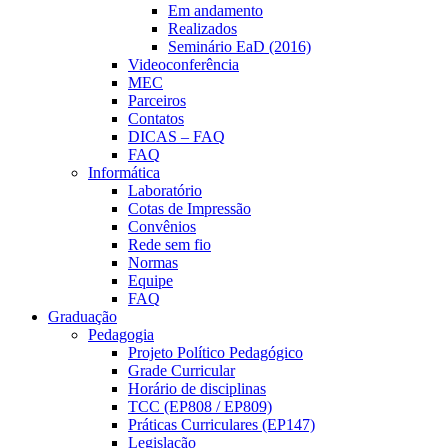
Em andamento
Realizados
Seminário EaD (2016)
Videoconferência
MEC
Parceiros
Contatos
DICAS – FAQ
FAQ
Informática
Laboratório
Cotas de Impressão
Convênios
Rede sem fio
Normas
Equipe
FAQ
Graduação
Pedagogia
Projeto Político Pedagógico
Grade Curricular
Horário de disciplinas
TCC (EP808 / EP809)
Práticas Curriculares (EP147)
Legislação