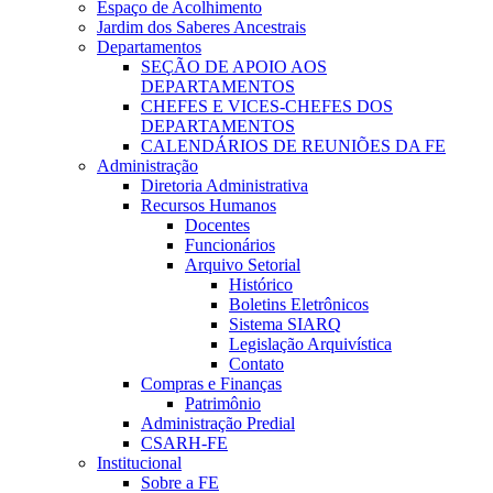
Espaço de Acolhimento
Jardim dos Saberes Ancestrais
Departamentos
SEÇÃO DE APOIO AOS
DEPARTAMENTOS
CHEFES E VICES-CHEFES DOS
DEPARTAMENTOS
CALENDÁRIOS DE REUNIÕES DA FE
Administração
Diretoria Administrativa
Recursos Humanos
Docentes
Funcionários
Arquivo Setorial
Histórico
Boletins Eletrônicos
Sistema SIARQ
Legislação Arquivística
Contato
Compras e Finanças
Patrimônio
Administração Predial
CSARH-FE
Institucional
Sobre a FE