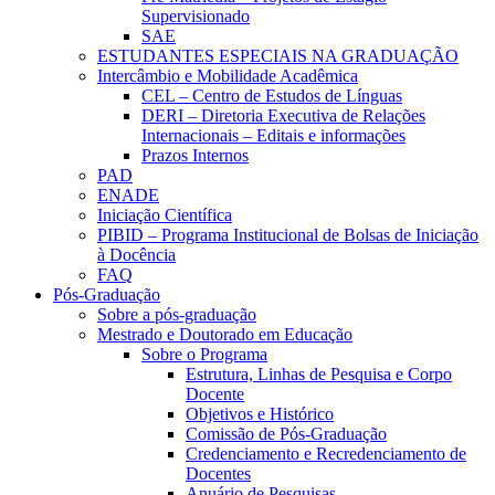
Supervisionado
SAE
ESTUDANTES ESPECIAIS NA GRADUAÇÃO
Intercâmbio e Mobilidade Acadêmica
CEL – Centro de Estudos de Línguas
DERI – Diretoria Executiva de Relações
Internacionais – Editais e informações
Prazos Internos
PAD
ENADE
Iniciação Científica
PIBID – Programa Institucional de Bolsas de Iniciação
à Docência
FAQ
Pós-Graduação
Sobre a pós-graduação
Mestrado e Doutorado em Educação
Sobre o Programa
Estrutura, Linhas de Pesquisa e Corpo
Docente
Objetivos e Histórico
Comissão de Pós-Graduação
Credenciamento e Recredenciamento de
Docentes
Anuário de Pesquisas