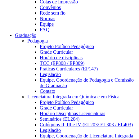
Cotas de Impressão
Convênios
Rede sem fio
Normas
Equipe
FAQ
Graduação
Pedagogia
Projeto Político Pedagógico
Grade Curricular
Horário de disciplinas
TCC (EP808 / EP809)
Práticas Curriculares (EP147)
Legislação
Equipe, Coordenação de Pedagogia e Comissão
de Graduação
Contato
Licenciatura Integrada em Química e em Física
Projeto Político Pedagógico
Grade Curricular
Horário Disciplinas Licenciaturas
Seminários (EL204)
Colóquios II, III e IV (EL203/ EL303 / EL403)
Legislação
Equipe, Coordenação de Licenciatura Integrada