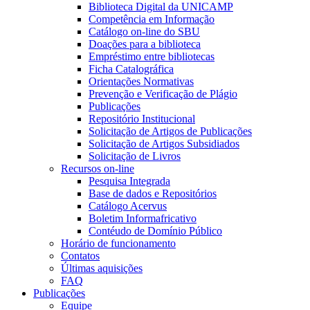
Biblioteca Digital da UNICAMP
Competência em Informação
Catálogo on-line do SBU
Doações para a biblioteca
Empréstimo entre bibliotecas
Ficha Catalográfica
Orientações Normativas
Prevenção e Verificação de Plágio
Publicações
Repositório Institucional
Solicitação de Artigos de Publicações
Solicitação de Artigos Subsidiados
Solicitação de Livros
Recursos on-line
Pesquisa Integrada
Base de dados e Repositórios
Catálogo Acervus
Boletim Informafricativo
Contéudo de Domínio Público
Horário de funcionamento
Contatos
Últimas aquisições
FAQ
Publicações
Equipe