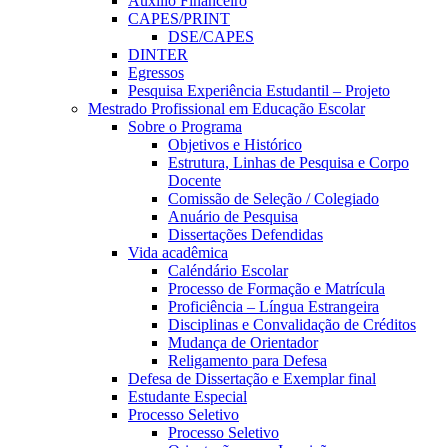
Auxílio Financeiro
CAPES/PRINT
DSE/CAPES
DINTER
Egressos
Pesquisa Experiência Estudantil – Projeto
Mestrado Profissional em Educação Escolar
Sobre o Programa
Objetivos e Histórico
Estrutura, Linhas de Pesquisa e Corpo
Docente
Comissão de Seleção / Colegiado
Anuário de Pesquisa
Dissertações Defendidas
Vida acadêmica
Caléndário Escolar
Processo de Formação e Matrícula
Proficiência – Língua Estrangeira
Disciplinas e Convalidação de Créditos
Mudança de Orientador
Religamento para Defesa
Defesa de Dissertação e Exemplar final
Estudante Especial
Processo Seletivo
Processo Seletivo