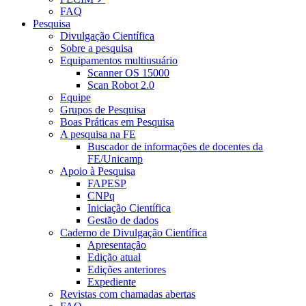
FAQ
Pesquisa
Divulgação Científica
Sobre a pesquisa
Equipamentos multiusuário
Scanner OS 15000
Scan Robot 2.0
Equipe
Grupos de Pesquisa
Boas Práticas em Pesquisa
A pesquisa na FE
Buscador de informações de docentes da
FE/Unicamp
Apoio à Pesquisa
FAPESP
CNPq
Iniciação Científica
Gestão de dados
Caderno de Divulgação Científica
Apresentação
Edição atual
Edições anteriores
Expediente
Revistas com chamadas abertas