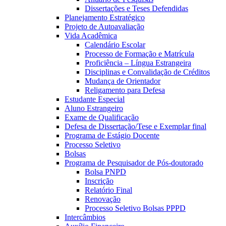
Dissertações e Teses Defendidas
Planejamento Estratégico
Projeto de Autoavaliação
Vida Acadêmica
Calendário Escolar
Processo de Formação e Matrícula
Proficiência – Língua Estrangeira
Disciplinas e Convalidação de Créditos
Mudança de Orientador
Religamento para Defesa
Estudante Especial
Aluno Estrangeiro
Exame de Qualificação
Defesa de Dissertação/Tese e Exemplar final
Programa de Estágio Docente
Processo Seletivo
Bolsas
Programa de Pesquisador de Pós-doutorado
Bolsa PNPD
Inscrição
Relatório Final
Renovação
Processo Seletivo Bolsas PPPD
Intercâmbios