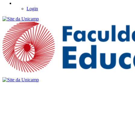
Login