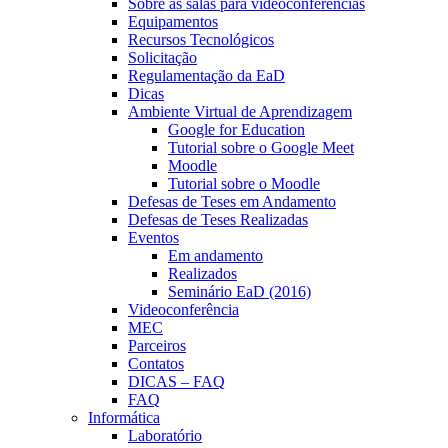
Sobre as salas para videoconferências
Equipamentos
Recursos Tecnológicos
Solicitação
Regulamentação da EaD
Dicas
Ambiente Virtual de Aprendizagem
Google for Education
Tutorial sobre o Google Meet
Moodle
Tutorial sobre o Moodle
Defesas de Teses em Andamento
Defesas de Teses Realizadas
Eventos
Em andamento
Realizados
Seminário EaD (2016)
Videoconferência
MEC
Parceiros
Contatos
DICAS – FAQ
FAQ
Informática
Laboratório