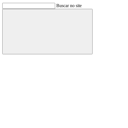
Buscar no site
Buscar
Link para o Facebook
Link para o Linkedin