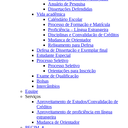
Anuário de Pesquisa
Dissertações Defendidas
Vida acadêmica
Caléndário Escolar
Processo de Formação e Matrícula
Proficiência – Língua Estrangeira
Disciplinas e Convalidação de Créditos
Mudança de Orientador
Religamento para Defesa
Defesa de Dissertação e Exemplar final
Estudante Especial
Processo Seletivo
Processo Seletivo
Orientações para Inscrição
Exame de Qualificação
Bolsas
Intercâmbios
Equipe
Serviços
Aproveitamento de Estudos/Convalidação de
Créditos
Aproveitamento de proficiência em língua
estrangeira
Mudança de Orientador
PECIM ↗