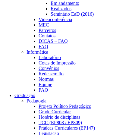
Em andamento
Realizados
Seminário EaD (2016)
Videoconferência
MEC
Parceiros
Contatos
DICAS – FAQ
FAQ
Informática
Laboratório
Cotas de Impressão
Convênios
Rede sem fio
Normas
Equipe
FAQ
Graduação
Pedagogia
Projeto Político Pedagógico
Grade Curricular
Horário de disciplinas
TCC (EP808 / EP809)
Práticas Curriculares (EP147)
Legislação