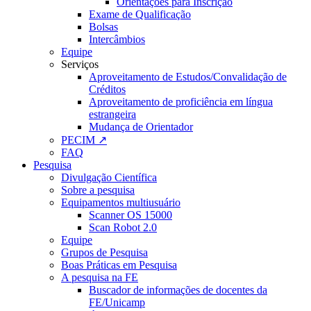
Orientações para Inscrição
Exame de Qualificação
Bolsas
Intercâmbios
Equipe
Serviços
Aproveitamento de Estudos/Convalidação de
Créditos
Aproveitamento de proficiência em língua
estrangeira
Mudança de Orientador
PECIM ↗
FAQ
Pesquisa
Divulgação Científica
Sobre a pesquisa
Equipamentos multiusuário
Scanner OS 15000
Scan Robot 2.0
Equipe
Grupos de Pesquisa
Boas Práticas em Pesquisa
A pesquisa na FE
Buscador de informações de docentes da
FE/Unicamp