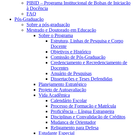
PIBID – Programa Institucional de Bolsas de Iniciação
à Docência
FAQ
Pós-Graduação
Sobre a pós-graduação
Mestrado e Doutorado em Educação
Sobre o Programa
Estrutura, Linhas de Pesquisa e Corpo
Docente
Objetivos e Histórico
Comissão de Pós-Graduação
Credenciamento e Recredenciamento de
Docentes
Anuário de Pesquisas
Dissertações e Teses Defendidas
Planejamento Estratégico
Projeto de Autoavaliação
Vida Acadêmica
Calendário Escolar
Processo de Formação e Matrícula
Proficiência – Língua Estrangeira
Disciplinas e Convalidação de Créditos
Mudança de Orientador
Religamento para Defesa
Estudante Especial