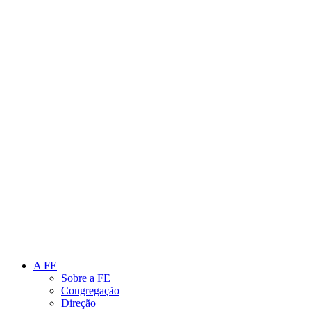
Link para o Instagram
Link para o Youtube
A FE
Sobre a FE
Congregação
Direção