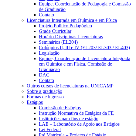
Equipe, Coordenação de Pedagogia e Comissão
de Graduação
Contato
Licenciatura Integrada em Química e em Física
Projeto Político Pedagógico
Grade Curricular
Horário Disciplinas Licenciaturas
Seminários (EL204)
Colóquios II, III e IV (EL203/ EL303 / EL403)
Legislação
Equipe, Coordenação de Licenciatura Integrada
em Química e em Física, Comissão de
Graduação
DAC
Contato
Outros cursos de licenciaturas na UNICAMP
Sobre a graduação
Formas de ingresso
Estágios
Comissão de Estágios
Instrução Normativa de Estágios da FE
Instituições para fins de estágio
LAE – Laboratório de Apoio aos Estágios
Lei Federal
Pré Matrícula – Projetos de Estágio