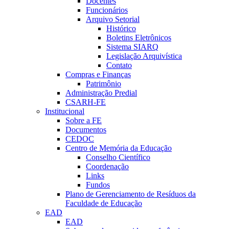
Docentes
Funcionários
Arquivo Setorial
Histórico
Boletins Eletrônicos
Sistema SIARQ
Legislação Arquivística
Contato
Compras e Finanças
Patrimônio
Administração Predial
CSARH-FE
Institucional
Sobre a FE
Documentos
CEDOC
Centro de Memória da Educação
Conselho Científico
Coordenação
Links
Fundos
Plano de Gerenciamento de Resíduos da
Faculdade de Educação
EAD
EAD