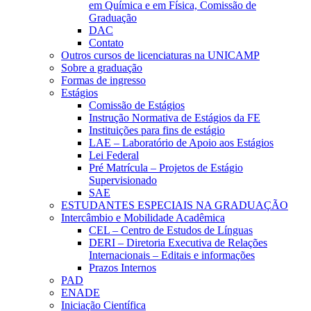
em Química e em Física, Comissão de
Graduação
DAC
Contato
Outros cursos de licenciaturas na UNICAMP
Sobre a graduação
Formas de ingresso
Estágios
Comissão de Estágios
Instrução Normativa de Estágios da FE
Instituições para fins de estágio
LAE – Laboratório de Apoio aos Estágios
Lei Federal
Pré Matrícula – Projetos de Estágio
Supervisionado
SAE
ESTUDANTES ESPECIAIS NA GRADUAÇÃO
Intercâmbio e Mobilidade Acadêmica
CEL – Centro de Estudos de Línguas
DERI – Diretoria Executiva de Relações
Internacionais – Editais e informações
Prazos Internos
PAD
ENADE
Iniciação Científica