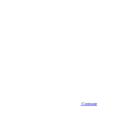
Diminuir fonte
Contraste