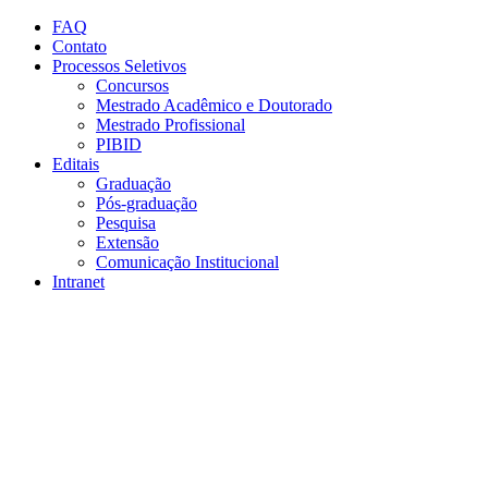
Conteúdo principal
Menu principal
Rodapé
FAQ
Contato
Processos Seletivos
Concursos
Mestrado Acadêmico e Doutorado
Mestrado Profissional
PIBID
Editais
Graduação
Pós-graduação
Pesquisa
Extensão
Comunicação Institucional
Intranet
Aumentar fonte
Diminuir fonte