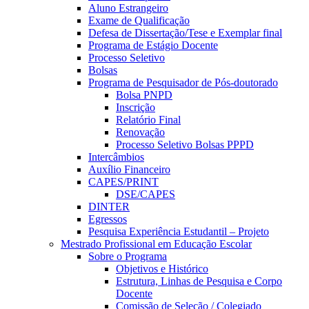
Aluno Estrangeiro
Exame de Qualificação
Defesa de Dissertação/Tese e Exemplar final
Programa de Estágio Docente
Processo Seletivo
Bolsas
Programa de Pesquisador de Pós-doutorado
Bolsa PNPD
Inscrição
Relatório Final
Renovação
Processo Seletivo Bolsas PPPD
Intercâmbios
Auxílio Financeiro
CAPES/PRINT
DSE/CAPES
DINTER
Egressos
Pesquisa Experiência Estudantil – Projeto
Mestrado Profissional em Educação Escolar
Sobre o Programa
Objetivos e Histórico
Estrutura, Linhas de Pesquisa e Corpo
Docente
Comissão de Seleção / Colegiado