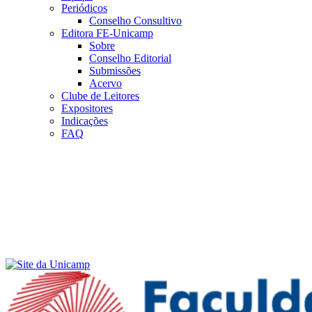
Periódicos
Conselho Consultivo
Editora FE-Unicamp
Sobre
Conselho Editorial
Submissões
Acervo
Clube de Leitores
Expositores
Indicações
FAQ
Menu