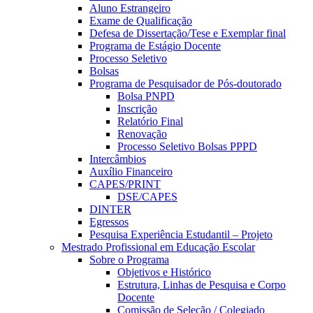
Aluno Estrangeiro
Exame de Qualificação
Defesa de Dissertação/Tese e Exemplar final
Programa de Estágio Docente
Processo Seletivo
Bolsas
Programa de Pesquisador de Pós-doutorado
Bolsa PNPD
Inscrição
Relatório Final
Renovação
Processo Seletivo Bolsas PPPD
Intercâmbios
Auxílio Financeiro
CAPES/PRINT
DSE/CAPES
DINTER
Egressos
Pesquisa Experiência Estudantil – Projeto
Mestrado Profissional em Educação Escolar
Sobre o Programa
Objetivos e Histórico
Estrutura, Linhas de Pesquisa e Corpo
Docente
Comissão de Seleção / Colegiado