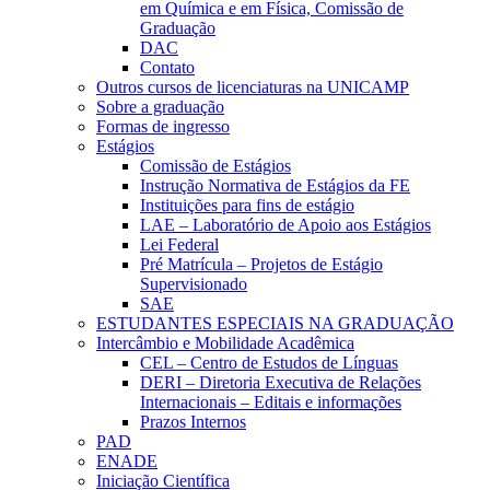
em Química e em Física, Comissão de
Graduação
DAC
Contato
Outros cursos de licenciaturas na UNICAMP
Sobre a graduação
Formas de ingresso
Estágios
Comissão de Estágios
Instrução Normativa de Estágios da FE
Instituições para fins de estágio
LAE – Laboratório de Apoio aos Estágios
Lei Federal
Pré Matrícula – Projetos de Estágio
Supervisionado
SAE
ESTUDANTES ESPECIAIS NA GRADUAÇÃO
Intercâmbio e Mobilidade Acadêmica
CEL – Centro de Estudos de Línguas
DERI – Diretoria Executiva de Relações
Internacionais – Editais e informações
Prazos Internos
PAD
ENADE
Iniciação Científica