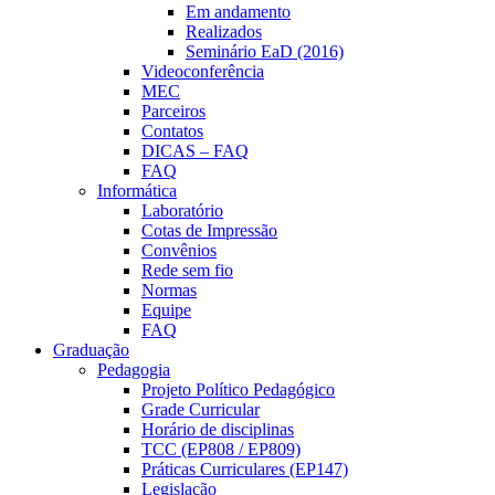
Em andamento
Realizados
Seminário EaD (2016)
Videoconferência
MEC
Parceiros
Contatos
DICAS – FAQ
FAQ
Informática
Laboratório
Cotas de Impressão
Convênios
Rede sem fio
Normas
Equipe
FAQ
Graduação
Pedagogia
Projeto Político Pedagógico
Grade Curricular
Horário de disciplinas
TCC (EP808 / EP809)
Práticas Curriculares (EP147)
Legislação