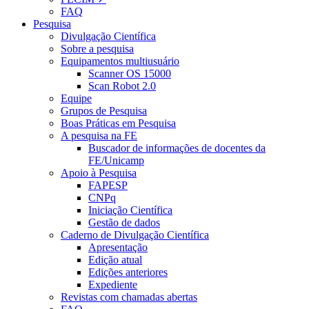
FAQ
Pesquisa
Divulgação Científica
Sobre a pesquisa
Equipamentos multiusuário
Scanner OS 15000
Scan Robot 2.0
Equipe
Grupos de Pesquisa
Boas Práticas em Pesquisa
A pesquisa na FE
Buscador de informações de docentes da
FE/Unicamp
Apoio à Pesquisa
FAPESP
CNPq
Iniciação Científica
Gestão de dados
Caderno de Divulgação Científica
Apresentação
Edição atual
Edições anteriores
Expediente
Revistas com chamadas abertas