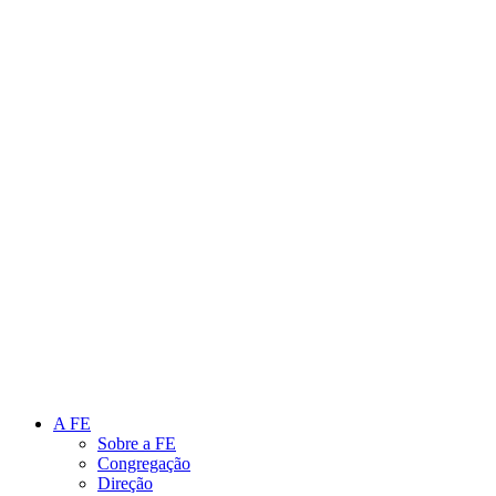
Link para o Instagram
Link para o Youtube
A FE
Sobre a FE
Congregação
Direção