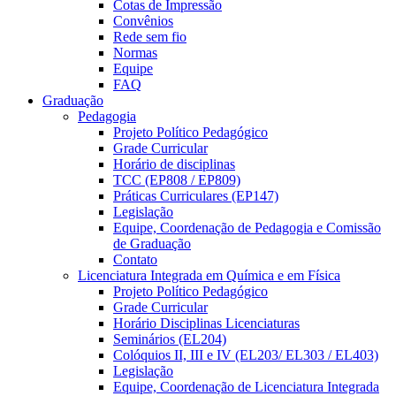
Cotas de Impressão
Convênios
Rede sem fio
Normas
Equipe
FAQ
Graduação
Pedagogia
Projeto Político Pedagógico
Grade Curricular
Horário de disciplinas
TCC (EP808 / EP809)
Práticas Curriculares (EP147)
Legislação
Equipe, Coordenação de Pedagogia e Comissão
de Graduação
Contato
Licenciatura Integrada em Química e em Física
Projeto Político Pedagógico
Grade Curricular
Horário Disciplinas Licenciaturas
Seminários (EL204)
Colóquios II, III e IV (EL203/ EL303 / EL403)
Legislação
Equipe, Coordenação de Licenciatura Integrada