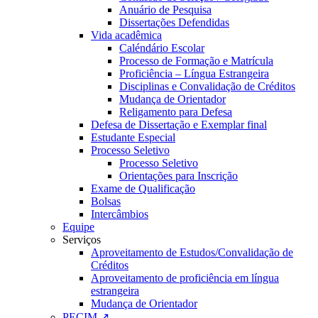
Anuário de Pesquisa
Dissertações Defendidas
Vida acadêmica
Caléndário Escolar
Processo de Formação e Matrícula
Proficiência – Língua Estrangeira
Disciplinas e Convalidação de Créditos
Mudança de Orientador
Religamento para Defesa
Defesa de Dissertação e Exemplar final
Estudante Especial
Processo Seletivo
Processo Seletivo
Orientações para Inscrição
Exame de Qualificação
Bolsas
Intercâmbios
Equipe
Serviços
Aproveitamento de Estudos/Convalidação de
Créditos
Aproveitamento de proficiência em língua
estrangeira
Mudança de Orientador
PECIM ↗