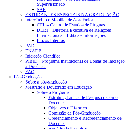
Supervisionado
SAE
ESTUDANTES ESPECIAIS NA GRADUAÇÃO
Intercâmbio e Mobilidade Acadêmica
CEL – Centro de Estudos de Línguas
DERI – Diretoria Executiva de Relações
Internacionais – Editais e informações
Prazos Internos
PAD
ENADE
Iniciação Científica
PIBID – Programa Institucional de Bolsas de Iniciação
à Docência
FAQ
Pós-Graduação
Sobre a pós-graduação
Mestrado e Doutorado em Educação
Sobre o Programa
Estrutura, Linhas de Pesquisa e Corpo
Docente
Objetivos e Histórico
Comissão de Pós-Graduação
Credenciamento e Recredenciamento de
Docentes
Anuário de Pesquisas