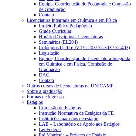
Equipe, Coordenação de Pedagogia e Comissão
de Graduação
Contato
Licenciatura Integrada em Química e em Física
Projeto Político Pedagógico
Grade Curricular
Horário Disciplinas Licenciaturas
Seminários (EL204)
Colóquios II, III e IV (EL203/ EL303 / EL403)
Legislação
Equipe, Coordenação de Licenciatura Integrada
em Química e em Física, Comissão de
Graduação
DAC
Contato
Outros cursos de licenciaturas na UNICAMP
Sobre a graduação
Formas de ingresso
Estágios
Comissão de Estágios
Instrução Normativa de Estágios da FE
Instituições para fins de estágio
LAE – Laboratório de Apoio aos Estágios
Lei Federal
Pré Matrícula – Projetos de Estágio