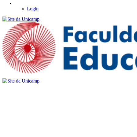
Login