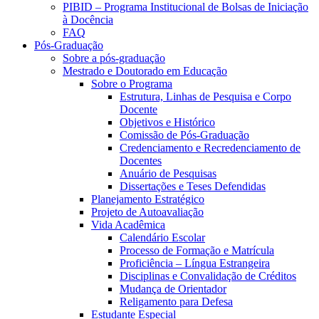
PIBID – Programa Institucional de Bolsas de Iniciação
à Docência
FAQ
Pós-Graduação
Sobre a pós-graduação
Mestrado e Doutorado em Educação
Sobre o Programa
Estrutura, Linhas de Pesquisa e Corpo
Docente
Objetivos e Histórico
Comissão de Pós-Graduação
Credenciamento e Recredenciamento de
Docentes
Anuário de Pesquisas
Dissertações e Teses Defendidas
Planejamento Estratégico
Projeto de Autoavaliação
Vida Acadêmica
Calendário Escolar
Processo de Formação e Matrícula
Proficiência – Língua Estrangeira
Disciplinas e Convalidação de Créditos
Mudança de Orientador
Religamento para Defesa
Estudante Especial