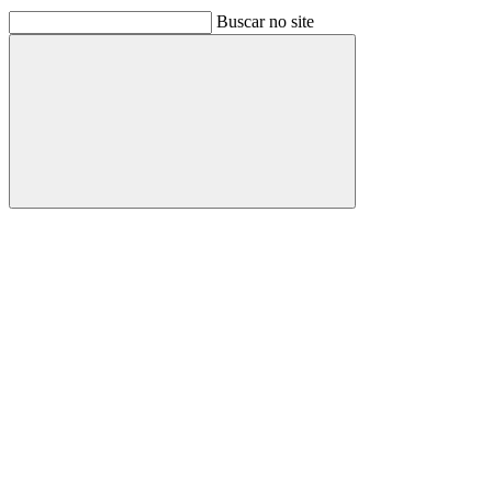
Buscar no site
Buscar
Link para o Facebook
Link para o Linkedin