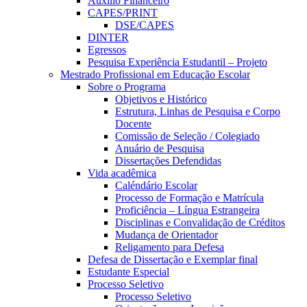
Auxílio Financeiro
CAPES/PRINT
DSE/CAPES
DINTER
Egressos
Pesquisa Experiência Estudantil – Projeto
Mestrado Profissional em Educação Escolar
Sobre o Programa
Objetivos e Histórico
Estrutura, Linhas de Pesquisa e Corpo
Docente
Comissão de Seleção / Colegiado
Anuário de Pesquisa
Dissertações Defendidas
Vida acadêmica
Caléndário Escolar
Processo de Formação e Matrícula
Proficiência – Língua Estrangeira
Disciplinas e Convalidação de Créditos
Mudança de Orientador
Religamento para Defesa
Defesa de Dissertação e Exemplar final
Estudante Especial
Processo Seletivo
Processo Seletivo