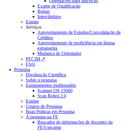
Orientações para Inscrição
Exame de Qualificação
Bolsas
Intercâmbios
Equipe
Serviços
Aproveitamento de Estudos/Convalidação de
Créditos
Aproveitamento de proficiência em língua
estrangeira
Mudança de Orientador
PECIM ↗
FAQ
Pesquisa
Divulgação Científica
Sobre a pesquisa
Equipamentos multiusuário
Scanner OS 15000
Scan Robot 2.0
Equipe
Grupos de Pesquisa
Boas Práticas em Pesquisa
A pesquisa na FE
Buscador de informações de docentes da
FE/Unicamp