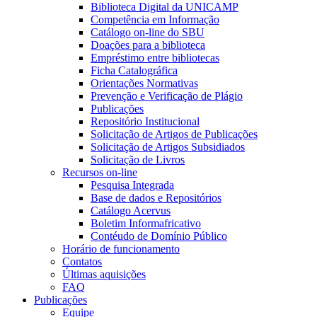
Biblioteca Digital da UNICAMP
Competência em Informação
Catálogo on-line do SBU
Doações para a biblioteca
Empréstimo entre bibliotecas
Ficha Catalográfica
Orientações Normativas
Prevenção e Verificação de Plágio
Publicações
Repositório Institucional
Solicitação de Artigos de Publicações
Solicitação de Artigos Subsidiados
Solicitação de Livros
Recursos on-line
Pesquisa Integrada
Base de dados e Repositórios
Catálogo Acervus
Boletim Informafricativo
Contéudo de Domínio Público
Horário de funcionamento
Contatos
Últimas aquisições
FAQ
Publicações
Equipe