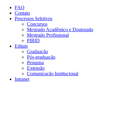
Conteúdo principal
Menu principal
Rodapé
FAQ
Contato
Processos Seletivos
Concursos
Mestrado Acadêmico e Doutorado
Mestrado Profissional
PIBID
Editais
Graduação
Pós-graduação
Pesquisa
Extensão
Comunicação Institucional
Intranet
Aumentar fonte
Diminuir fonte