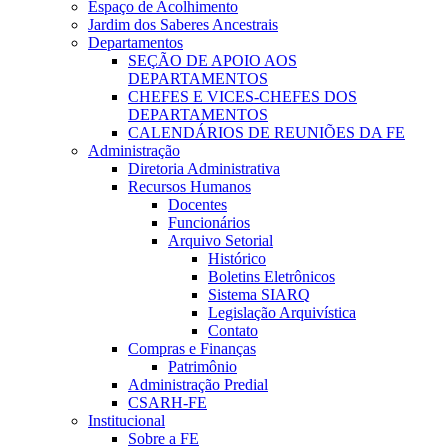
Espaço de Acolhimento
Jardim dos Saberes Ancestrais
Departamentos
SEÇÃO DE APOIO AOS
DEPARTAMENTOS
CHEFES E VICES-CHEFES DOS
DEPARTAMENTOS
CALENDÁRIOS DE REUNIÕES DA FE
Administração
Diretoria Administrativa
Recursos Humanos
Docentes
Funcionários
Arquivo Setorial
Histórico
Boletins Eletrônicos
Sistema SIARQ
Legislação Arquivística
Contato
Compras e Finanças
Patrimônio
Administração Predial
CSARH-FE
Institucional
Sobre a FE