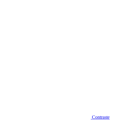
Diminuir fonte
Contraste