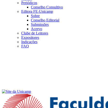
Periódicos
Conselho Consultivo
Editora FE-Unicamp
Sobre
Conselho Editorial
Submissões
Acervo
Clube de Leitores
Expositores
Indicações
FAQ
Menu