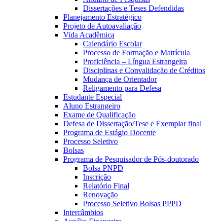
Dissertações e Teses Defendidas
Planejamento Estratégico
Projeto de Autoavaliação
Vida Acadêmica
Calendário Escolar
Processo de Formação e Matrícula
Proficiência – Língua Estrangeira
Disciplinas e Convalidação de Créditos
Mudança de Orientador
Religamento para Defesa
Estudante Especial
Aluno Estrangeiro
Exame de Qualificação
Defesa de Dissertação/Tese e Exemplar final
Programa de Estágio Docente
Processo Seletivo
Bolsas
Programa de Pesquisador de Pós-doutorado
Bolsa PNPD
Inscrição
Relatório Final
Renovação
Processo Seletivo Bolsas PPPD
Intercâmbios