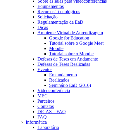
Sobre as salas para videoconferências
Equipamentos
Recursos Tecnológicos
Solicitação
Regulamentação da EaD
Dicas
Ambiente Virtual de Aprendizagem
Google for Education
Tutorial sobre o Google Meet
Moodle
Tutorial sobre o Moodle
Defesas de Teses em Andamento
Defesas de Teses Realizadas
Eventos
Em andamento
Realizados
Seminário EaD (2016)
Videoconferência
MEC
Parceiros
Contatos
DICAS – FAQ
FAQ
Informática
Laboratório