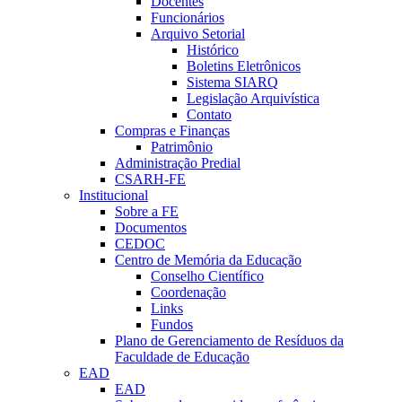
Docentes
Funcionários
Arquivo Setorial
Histórico
Boletins Eletrônicos
Sistema SIARQ
Legislação Arquivística
Contato
Compras e Finanças
Patrimônio
Administração Predial
CSARH-FE
Institucional
Sobre a FE
Documentos
CEDOC
Centro de Memória da Educação
Conselho Científico
Coordenação
Links
Fundos
Plano de Gerenciamento de Resíduos da
Faculdade de Educação
EAD
EAD