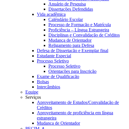
Anuário de Pesquisa
Dissertações Defendidas
Vida acadêmica
Caléndário Escolar
Processo de Formação e Matrícula
Proficiência – Língua Estrangeira
Disciplinas e Convalidação de Créditos
Mudança de Orientador
Religamento para Defesa
Defesa de Dissertação e Exemplar final
Estudante Especial
Processo Seletivo
Processo Seletivo
Orientações para Inscrição
Exame de Qualificação
Bolsas
Intercâmbios
Equipe
Serviços
Aproveitamento de Estudos/Convalidação de
Créditos
Aproveitamento de proficiência em língua
estrangeira
Mudança de Orientador
PECIM ↗