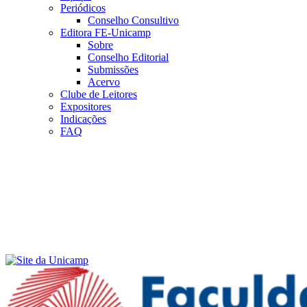
Periódicos
Conselho Consultivo
Editora FE-Unicamp
Sobre
Conselho Editorial
Submissões
Acervo
Clube de Leitores
Expositores
Indicações
FAQ
Menu