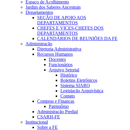
Espaço de Acolhimento
Jardim dos Saberes Ancestrais
Departamentos
SEÇÃO DE APOIO AOS
DEPARTAMENTOS
CHEFES E VICES-CHEFES DOS
DEPARTAMENTOS
CALENDÁRIOS DE REUNIÕES DA FE
Administração
Diretoria Administrativa
Recursos Humanos
Docentes
Funcionários
Arquivo Setorial
Histórico
Boletins Eletrônicos
Sistema SIARQ
Legislação Arquivística
Contato
Compras e Finanças
Patrimônio
Administração Predial
CSARH-FE
Institucional
Sobre a FE