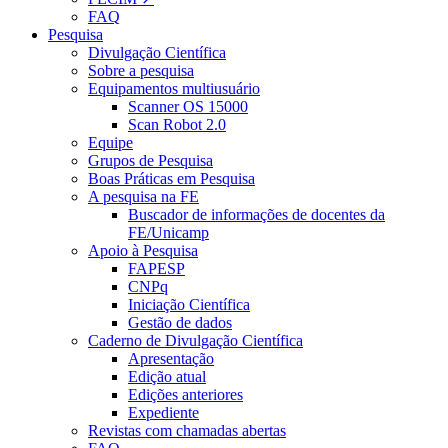
FAQ
Pesquisa
Divulgação Científica
Sobre a pesquisa
Equipamentos multiusuário
Scanner OS 15000
Scan Robot 2.0
Equipe
Grupos de Pesquisa
Boas Práticas em Pesquisa
A pesquisa na FE
Buscador de informações de docentes da
FE/Unicamp
Apoio à Pesquisa
FAPESP
CNPq
Iniciação Científica
Gestão de dados
Caderno de Divulgação Científica
Apresentação
Edição atual
Edições anteriores
Expediente
Revistas com chamadas abertas