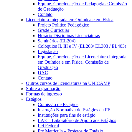
Equipe, Coordenação de Pedagogia e Comissão
de Graduação
Contato
Licenciatura Integrada em Química e em Física
Projeto Político Pedagógico
Grade Curricular
Horário Disciplinas Licenciaturas
Seminários (EL204)
Colóquios II, III e IV (EL203/ EL303 / EL403)
Legislação
Equipe, Coordenação de Licenciatura Integrada
em Química e em Física, Comissão de
Graduação
DAC
Contato
Outros cursos de licenciaturas na UNICAMP
Sobre a graduação
Formas de ingresso
Estágios
Comissão de Estágios
Instrução Normativa de Estágios da FE
Instituições para fins de estágio
LAE – Laboratório de Apoio aos Estágios
Lei Federal
Pré Matrícula – Projetos de Estágio