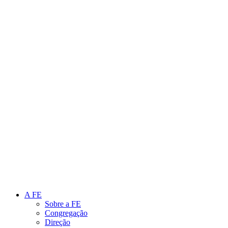
Link para o Instagram
Link para o Youtube
A FE
Sobre a FE
Congregação
Direção