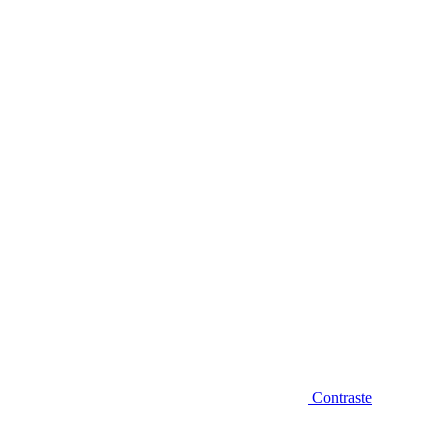
Diminuir fonte
Contraste