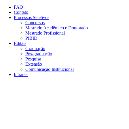
Conteúdo principal
Menu principal
Rodapé
FAQ
Contato
Processos Seletivos
Concursos
Mestrado Acadêmico e Doutorado
Mestrado Profissional
PIBID
Editais
Graduação
Pós-graduação
Pesquisa
Extensão
Comunicação Institucional
Intranet
Aumentar fonte
Diminuir fonte