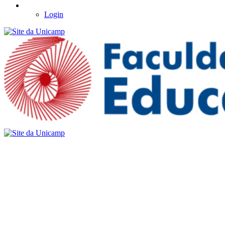
Login