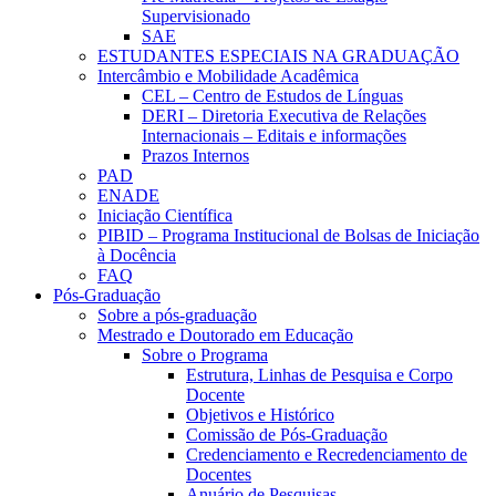
Supervisionado
SAE
ESTUDANTES ESPECIAIS NA GRADUAÇÃO
Intercâmbio e Mobilidade Acadêmica
CEL – Centro de Estudos de Línguas
DERI – Diretoria Executiva de Relações
Internacionais – Editais e informações
Prazos Internos
PAD
ENADE
Iniciação Científica
PIBID – Programa Institucional de Bolsas de Iniciação
à Docência
FAQ
Pós-Graduação
Sobre a pós-graduação
Mestrado e Doutorado em Educação
Sobre o Programa
Estrutura, Linhas de Pesquisa e Corpo
Docente
Objetivos e Histórico
Comissão de Pós-Graduação
Credenciamento e Recredenciamento de
Docentes
Anuário de Pesquisas