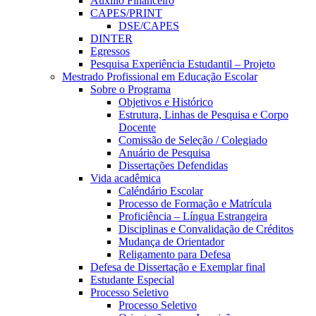
Auxílio Financeiro
CAPES/PRINT
DSE/CAPES
DINTER
Egressos
Pesquisa Experiência Estudantil – Projeto
Mestrado Profissional em Educação Escolar
Sobre o Programa
Objetivos e Histórico
Estrutura, Linhas de Pesquisa e Corpo
Docente
Comissão de Seleção / Colegiado
Anuário de Pesquisa
Dissertações Defendidas
Vida acadêmica
Caléndário Escolar
Processo de Formação e Matrícula
Proficiência – Língua Estrangeira
Disciplinas e Convalidação de Créditos
Mudança de Orientador
Religamento para Defesa
Defesa de Dissertação e Exemplar final
Estudante Especial
Processo Seletivo
Processo Seletivo