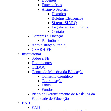
Docentes
Funcionários
Arquivo Setorial
Histórico
Boletins Eletrônicos
Sistema SIARQ
Legislação Arquivística
Contato
Compras e Finanças
Patrimônio
Administração Predial
CSARH-FE
Institucional
Sobre a FE
Documentos
CEDOC
Centro de Memória da Educação
Conselho Científico
Coordenação
Links
Fundos
Plano de Gerenciamento de Resíduos da
Faculdade de Educação
EAD
EAD