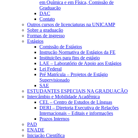
em Química e em Física, Comissão de
Graduação
DAC
Contato
Outros cursos de licenciaturas na UNICAMP
Sobre a graduação
Formas de ingresso
Estágios
Comissão de Estágios
Instrução Normativa de Estágios da FE
Instituições para fins de estágio
LAE – Laboratório de Apoio aos Estágios
Lei Federal
Pré Matrícula – Projetos de Estágio
Supervisionado
SAE
ESTUDANTES ESPECIAIS NA GRADUAÇÃO
Intercâmbio e Mobilidade Acadêmica
CEL – Centro de Estudos de Línguas
DERI – Diretoria Executiva de Relações
Internacionais – Editais e informações
Prazos Internos
PAD
ENADE
Iniciação Científica