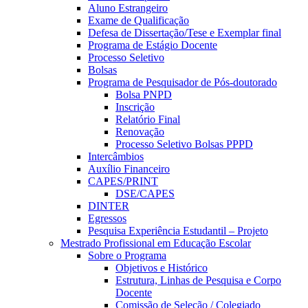
Aluno Estrangeiro
Exame de Qualificação
Defesa de Dissertação/Tese e Exemplar final
Programa de Estágio Docente
Processo Seletivo
Bolsas
Programa de Pesquisador de Pós-doutorado
Bolsa PNPD
Inscrição
Relatório Final
Renovação
Processo Seletivo Bolsas PPPD
Intercâmbios
Auxílio Financeiro
CAPES/PRINT
DSE/CAPES
DINTER
Egressos
Pesquisa Experiência Estudantil – Projeto
Mestrado Profissional em Educação Escolar
Sobre o Programa
Objetivos e Histórico
Estrutura, Linhas de Pesquisa e Corpo
Docente
Comissão de Seleção / Colegiado