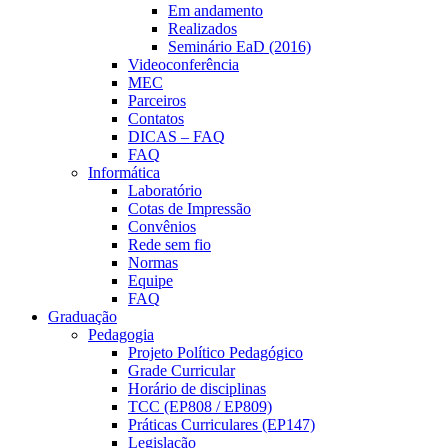
Em andamento
Realizados
Seminário EaD (2016)
Videoconferência
MEC
Parceiros
Contatos
DICAS – FAQ
FAQ
Informática
Laboratório
Cotas de Impressão
Convênios
Rede sem fio
Normas
Equipe
FAQ
Graduação
Pedagogia
Projeto Político Pedagógico
Grade Curricular
Horário de disciplinas
TCC (EP808 / EP809)
Práticas Curriculares (EP147)
Legislação