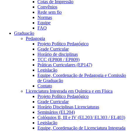
Cotas de Impressão
Convênios
Rede sem fio
Normas
Equipe
FAQ
Graduação
Pedagogia
Projeto Político Pedagógico
Grade Curricular
Horário de disciplinas
TCC (EP808 / EP809)
Práticas Curriculares (EP147)
Legislação
Equipe, Coordenação de Pedagogia e Comissão
de Graduação
Contato
Licenciatura Integrada em Química e em Física
Projeto Político Pedagógico
Grade Curricular
Horário Disciplinas Licenciaturas
Seminários (EL204)
Colóquios II, III e IV (EL203/ EL303 / EL403)
Legislação
Equipe, Coordenação de Licenciatura Integrada