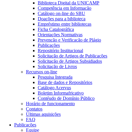
Biblioteca Digital da UNICAMP
Competência em Informação
Catálogo on-line do SBU
Doações para a biblioteca
Empréstimo entre bibliotecas
Ficha Catalográfica
Orientações Normativas
Prevenção e Verificação de Plágio
Publicações
Repositório Institucional
Solicitação de Artigos de Publicações
Solicitação de Artigos Subsidiados
Solicitação de Livros
Recursos on-line
Pesquisa Integrada
Base de dados e Repositórios
Catálogo Acervus
Boletim Informafricativo
Contéudo de Domínio Público
Horário de funcionamento
Contatos
Últimas aquisições
FAQ
Publicações
Equipe