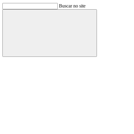
Buscar no site
Buscar
Link para o Facebook
Link para o Linkedin