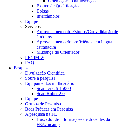
Orientações para Inscrição
Exame de Qualificação
Bolsas
Intercâmbios
Equipe
Serviços
Aproveitamento de Estudos/Convalidação de
Créditos
Aproveitamento de proficiência em língua
estrangeira
Mudança de Orientador
PECIM ↗
FAQ
Pesquisa
Divulgação Científica
Sobre a pesquisa
Equipamentos multiusuário
Scanner OS 15000
Scan Robot 2.0
Equipe
Grupos de Pesquisa
Boas Práticas em Pesquisa
A pesquisa na FE
Buscador de informações de docentes da
FE/Unicamp