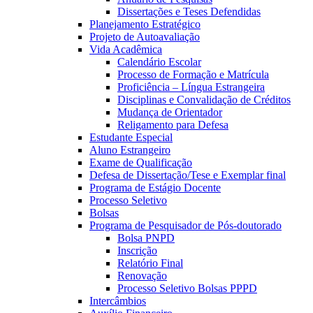
Dissertações e Teses Defendidas
Planejamento Estratégico
Projeto de Autoavaliação
Vida Acadêmica
Calendário Escolar
Processo de Formação e Matrícula
Proficiência – Língua Estrangeira
Disciplinas e Convalidação de Créditos
Mudança de Orientador
Religamento para Defesa
Estudante Especial
Aluno Estrangeiro
Exame de Qualificação
Defesa de Dissertação/Tese e Exemplar final
Programa de Estágio Docente
Processo Seletivo
Bolsas
Programa de Pesquisador de Pós-doutorado
Bolsa PNPD
Inscrição
Relatório Final
Renovação
Processo Seletivo Bolsas PPPD
Intercâmbios