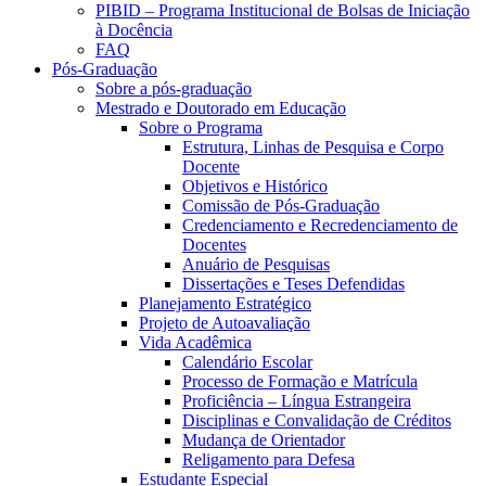
PIBID – Programa Institucional de Bolsas de Iniciação
à Docência
FAQ
Pós-Graduação
Sobre a pós-graduação
Mestrado e Doutorado em Educação
Sobre o Programa
Estrutura, Linhas de Pesquisa e Corpo
Docente
Objetivos e Histórico
Comissão de Pós-Graduação
Credenciamento e Recredenciamento de
Docentes
Anuário de Pesquisas
Dissertações e Teses Defendidas
Planejamento Estratégico
Projeto de Autoavaliação
Vida Acadêmica
Calendário Escolar
Processo de Formação e Matrícula
Proficiência – Língua Estrangeira
Disciplinas e Convalidação de Créditos
Mudança de Orientador
Religamento para Defesa
Estudante Especial