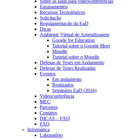
Sobre as salas para videoconferências
Equipamentos
Recursos Tecnológicos
Solicitação
Regulamentação da EaD
Dicas
Ambiente Virtual de Aprendizagem
Google for Education
Tutorial sobre o Google Meet
Moodle
Tutorial sobre o Moodle
Defesas de Teses em Andamento
Defesas de Teses Realizadas
Eventos
Em andamento
Realizados
Seminário EaD (2016)
Videoconferência
MEC
Parceiros
Contatos
DICAS – FAQ
FAQ
Informática
Laboratório