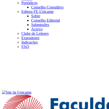
Periódicos
Conselho Consultivo
Editora FE-Unicamp
Sobre
Conselho Editorial
Submissões
Acervo
Clube de Leitores
Expositores
Indicações
FAQ
Menu