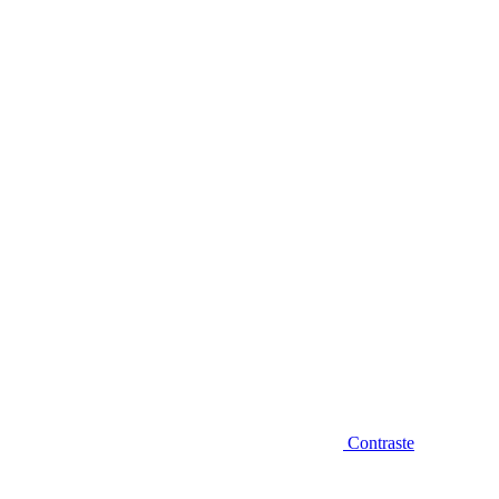
Diminuir fonte
Contraste