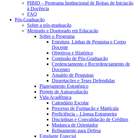
PIBID – Programa Institucional de Bolsas de Iniciação
à Docência
FAQ
Pós-Graduação
Sobre a pós-graduação
Mestrado e Doutorado em Educação
Sobre o Programa
Estrutura, Linhas de Pesquisa e Corpo
Docente
Objetivos e Histórico
Comissão de Pós-Graduação
Credenciamento e Recredenciamento de
Docentes
Anuário de Pesquisas
Dissertações e Teses Defendidas
Planejamento Estratégico
Projeto de Autoavaliação
Vida Acadêmica
Calendário Escolar
Processo de Formação e Matrícula
Proficiência – Língua Estrangeira
Disciplinas e Convalidação de Créditos
Mudança de Orientador
Religamento para Defesa
Estudante Especial