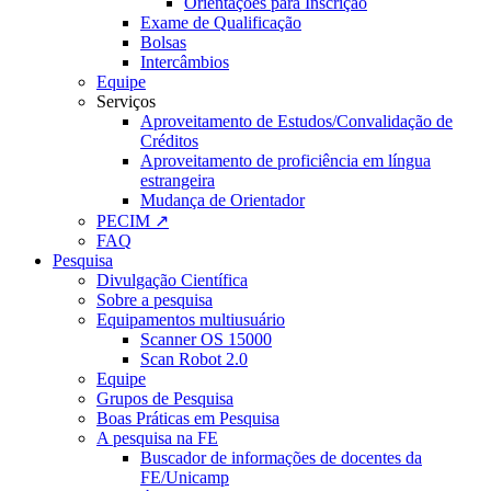
Orientações para Inscrição
Exame de Qualificação
Bolsas
Intercâmbios
Equipe
Serviços
Aproveitamento de Estudos/Convalidação de
Créditos
Aproveitamento de proficiência em língua
estrangeira
Mudança de Orientador
PECIM ↗
FAQ
Pesquisa
Divulgação Científica
Sobre a pesquisa
Equipamentos multiusuário
Scanner OS 15000
Scan Robot 2.0
Equipe
Grupos de Pesquisa
Boas Práticas em Pesquisa
A pesquisa na FE
Buscador de informações de docentes da
FE/Unicamp