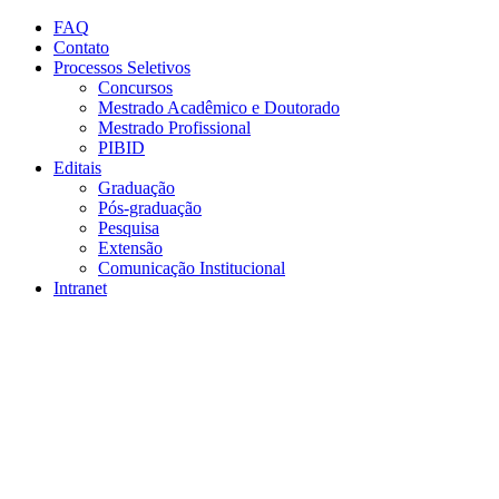
Conteúdo principal
Menu principal
Rodapé
FAQ
Contato
Processos Seletivos
Concursos
Mestrado Acadêmico e Doutorado
Mestrado Profissional
PIBID
Editais
Graduação
Pós-graduação
Pesquisa
Extensão
Comunicação Institucional
Intranet
Aumentar fonte
Diminuir fonte