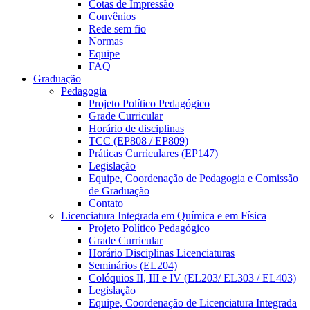
Cotas de Impressão
Convênios
Rede sem fio
Normas
Equipe
FAQ
Graduação
Pedagogia
Projeto Político Pedagógico
Grade Curricular
Horário de disciplinas
TCC (EP808 / EP809)
Práticas Curriculares (EP147)
Legislação
Equipe, Coordenação de Pedagogia e Comissão
de Graduação
Contato
Licenciatura Integrada em Química e em Física
Projeto Político Pedagógico
Grade Curricular
Horário Disciplinas Licenciaturas
Seminários (EL204)
Colóquios II, III e IV (EL203/ EL303 / EL403)
Legislação
Equipe, Coordenação de Licenciatura Integrada