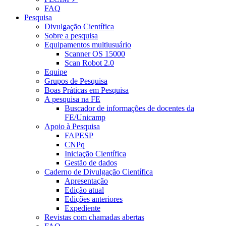
FAQ
Pesquisa
Divulgação Científica
Sobre a pesquisa
Equipamentos multiusuário
Scanner OS 15000
Scan Robot 2.0
Equipe
Grupos de Pesquisa
Boas Práticas em Pesquisa
A pesquisa na FE
Buscador de informações de docentes da
FE/Unicamp
Apoio à Pesquisa
FAPESP
CNPq
Iniciação Científica
Gestão de dados
Caderno de Divulgação Científica
Apresentação
Edição atual
Edições anteriores
Expediente
Revistas com chamadas abertas