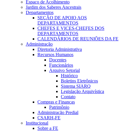
Espaço de Acolhimento
Jardim dos Saberes Ancestrais
Departamentos
SEÇÃO DE APOIO AOS
DEPARTAMENTOS
CHEFES E VICES-CHEFES DOS
DEPARTAMENTOS
CALENDÁRIOS DE REUNIÕES DA FE
Administração
Diretoria Administrativa
Recursos Humanos
Docentes
Funcionários
Arquivo Setorial
Histórico
Boletins Eletrônicos
Sistema SIARQ
Legislação Arquivística
Contato
Compras e Finanças
Patrimônio
Administração Predial
CSARH-FE
Institucional
Sobre a FE