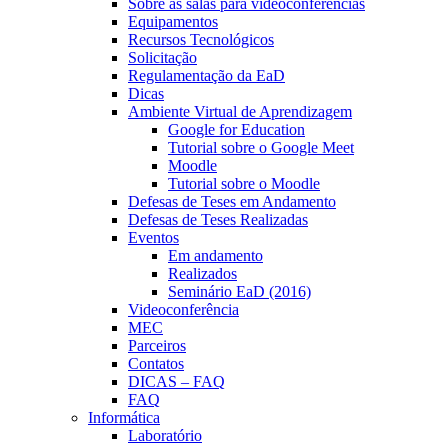
Sobre as salas para videoconferências
Equipamentos
Recursos Tecnológicos
Solicitação
Regulamentação da EaD
Dicas
Ambiente Virtual de Aprendizagem
Google for Education
Tutorial sobre o Google Meet
Moodle
Tutorial sobre o Moodle
Defesas de Teses em Andamento
Defesas de Teses Realizadas
Eventos
Em andamento
Realizados
Seminário EaD (2016)
Videoconferência
MEC
Parceiros
Contatos
DICAS – FAQ
FAQ
Informática
Laboratório