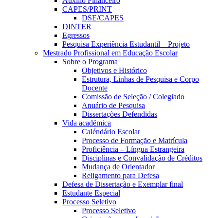
Auxílio Financeiro
CAPES/PRINT
DSE/CAPES
DINTER
Egressos
Pesquisa Experiência Estudantil – Projeto
Mestrado Profissional em Educação Escolar
Sobre o Programa
Objetivos e Histórico
Estrutura, Linhas de Pesquisa e Corpo
Docente
Comissão de Seleção / Colegiado
Anuário de Pesquisa
Dissertações Defendidas
Vida acadêmica
Caléndário Escolar
Processo de Formação e Matrícula
Proficiência – Língua Estrangeira
Disciplinas e Convalidação de Créditos
Mudança de Orientador
Religamento para Defesa
Defesa de Dissertação e Exemplar final
Estudante Especial
Processo Seletivo
Processo Seletivo