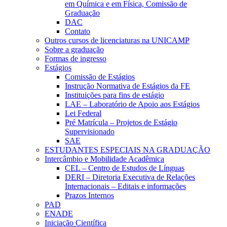
em Química e em Física, Comissão de
Graduação
DAC
Contato
Outros cursos de licenciaturas na UNICAMP
Sobre a graduação
Formas de ingresso
Estágios
Comissão de Estágios
Instrução Normativa de Estágios da FE
Instituições para fins de estágio
LAE – Laboratório de Apoio aos Estágios
Lei Federal
Pré Matrícula – Projetos de Estágio
Supervisionado
SAE
ESTUDANTES ESPECIAIS NA GRADUAÇÃO
Intercâmbio e Mobilidade Acadêmica
CEL – Centro de Estudos de Línguas
DERI – Diretoria Executiva de Relações
Internacionais – Editais e informações
Prazos Internos
PAD
ENADE
Iniciação Científica