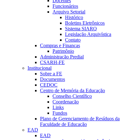
Docentes
Funcionários
Arquivo Setorial
Histórico
Boletins Eletrônicos
Sistema SIARQ
Legislação Arquivística
Contato
Compras e Finanças
Patrimônio
Administração Predial
CSARH-FE
Institucional
Sobre a FE
Documentos
CEDOC
Centro de Memória da Educação
Conselho Científico
Coordenação
Links
Fundos
Plano de Gerenciamento de Resíduos da
Faculdade de Educação
EAD
EAD