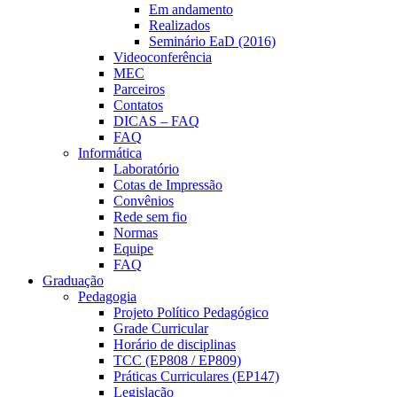
Em andamento
Realizados
Seminário EaD (2016)
Videoconferência
MEC
Parceiros
Contatos
DICAS – FAQ
FAQ
Informática
Laboratório
Cotas de Impressão
Convênios
Rede sem fio
Normas
Equipe
FAQ
Graduação
Pedagogia
Projeto Político Pedagógico
Grade Curricular
Horário de disciplinas
TCC (EP808 / EP809)
Práticas Curriculares (EP147)
Legislação