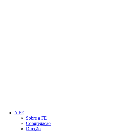
Link para o Instagram
Link para o Youtube
A FE
Sobre a FE
Congregação
Direção