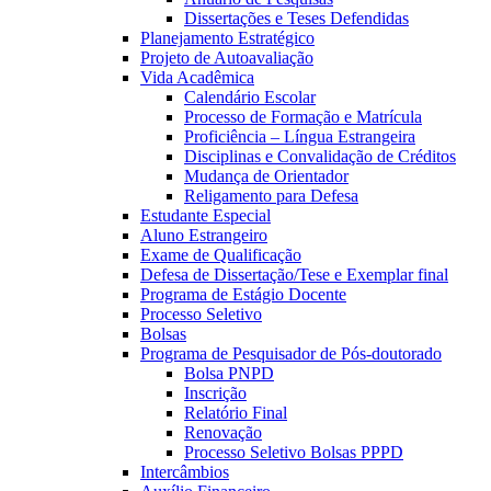
Dissertações e Teses Defendidas
Planejamento Estratégico
Projeto de Autoavaliação
Vida Acadêmica
Calendário Escolar
Processo de Formação e Matrícula
Proficiência – Língua Estrangeira
Disciplinas e Convalidação de Créditos
Mudança de Orientador
Religamento para Defesa
Estudante Especial
Aluno Estrangeiro
Exame de Qualificação
Defesa de Dissertação/Tese e Exemplar final
Programa de Estágio Docente
Processo Seletivo
Bolsas
Programa de Pesquisador de Pós-doutorado
Bolsa PNPD
Inscrição
Relatório Final
Renovação
Processo Seletivo Bolsas PPPD
Intercâmbios