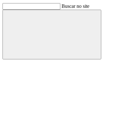
Buscar no site
Buscar
Link para o Facebook
Link para o Linkedin