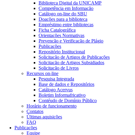
Biblioteca Digital da UNICAMP
Competência em Informação
Catálogo on-line do SBU
Doações para a biblioteca
Empréstimo entre bibliotecas
Ficha Catalográfica
Orientações Normativas
Prevenção e Verificação de Plágio
Publicações
Repositório Institucional
Solicitação de Artigos de Publicações
Solicitação de Artigos Subsidiados
Solicitação de Livros
Recursos on-line
Pesquisa Integrada
Base de dados e Repositórios
Catálogo Acervus
Boletim Informafricativo
Contéudo de Domínio Público
Horário de funcionamento
Contatos
Últimas aquisições
FAQ
Publicações
Equipe