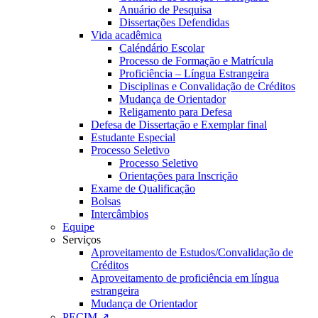
Anuário de Pesquisa
Dissertações Defendidas
Vida acadêmica
Caléndário Escolar
Processo de Formação e Matrícula
Proficiência – Língua Estrangeira
Disciplinas e Convalidação de Créditos
Mudança de Orientador
Religamento para Defesa
Defesa de Dissertação e Exemplar final
Estudante Especial
Processo Seletivo
Processo Seletivo
Orientações para Inscrição
Exame de Qualificação
Bolsas
Intercâmbios
Equipe
Serviços
Aproveitamento de Estudos/Convalidação de
Créditos
Aproveitamento de proficiência em língua
estrangeira
Mudança de Orientador
PECIM ↗