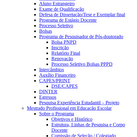
Aluno Estrangeiro
Exame de Qualificação
Defesa de Dissertação/Tese e Exemplar final
Programa de Estágio Docente
Processo Seletivo
Bolsas
Programa de Pesquisador de Pós-doutorado
Bolsa PNPD
Inscrição
Relatório Final
Renovação
Processo Seletivo Bolsas PPPD
Intercâmbios
Auxílio Financeiro
CAPES/PRINT
DSE/CAPES
DINTER
Egressos
Pesquisa Experiência Estudantil – Projeto
Mestrado Profissional em Educação Escolar
Sobre o Programa
Objetivos e Histórico
Estrutura, Linhas de Pesquisa e Corpo
Docente
Comissão de Seleção / Colegiado