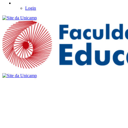
Login