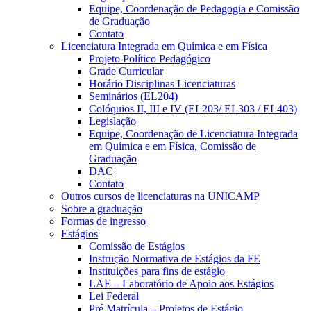
Equipe, Coordenação de Pedagogia e Comissão
de Graduação
Contato
Licenciatura Integrada em Química e em Física
Projeto Político Pedagógico
Grade Curricular
Horário Disciplinas Licenciaturas
Seminários (EL204)
Colóquios II, III e IV (EL203/ EL303 / EL403)
Legislação
Equipe, Coordenação de Licenciatura Integrada
em Química e em Física, Comissão de
Graduação
DAC
Contato
Outros cursos de licenciaturas na UNICAMP
Sobre a graduação
Formas de ingresso
Estágios
Comissão de Estágios
Instrução Normativa de Estágios da FE
Instituições para fins de estágio
LAE – Laboratório de Apoio aos Estágios
Lei Federal
Pré Matrícula – Projetos de Estágio