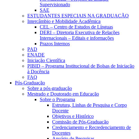
Supervisionado
SAE
ESTUDANTES ESPECIAIS NA GRADUAÇÃO
Intercâmbio e Mobilidade Acadêmica
CEL – Centro de Estudos de Línguas
DERI – Diretoria Executiva de Relações
Internacionais – Editais e informações
Prazos Internos
PAD
ENADE
Iniciação Científica
PIBID – Programa Institucional de Bolsas de Iniciação
à Docência
FAQ
Pós-Graduação
Sobre a pós-graduação
Mestrado e Doutorado em Educação
Sobre o Programa
Estrutura, Linhas de Pesquisa e Corpo
Docente
Objetivos e Histórico
Comissão de Pós-Graduação
Credenciamento e Recredenciamento de
Docentes
Anuário de Pesquisas