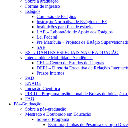
Sobre a graduação
Formas de ingresso
Estágios
Comissão de Estágios
Instrução Normativa de Estágios da FE
Instituições para fins de estágio
LAE – Laboratório de Apoio aos Estágios
Lei Federal
Pré Matrícula – Projetos de Estágio Supervisionad
SAE
ESTUDANTES ESPECIAIS NA GRADUAÇÃO
Intercâmbio e Mobilidade Acadêmica
CEL – Centro de Estudos de Línguas
DERI – Diretoria Executiva de Relações Internacio
Prazos Internos
PAD
ENADE
Iniciação Científica
PIBID – Programa Institucional de Bolsas de Iniciação 
FAQ
Pós-Graduação
Sobre a pós-graduação
Mestrado e Doutorado em Educação
Sobre o Programa
Estrutura, Linhas de Pesquisa e Corpo Doce