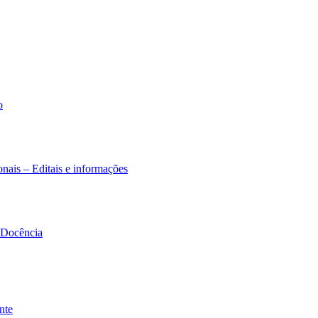
o
nais – Editais e informações
à Docência
nte