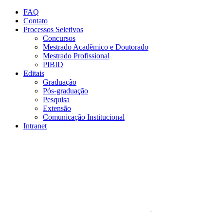
Conteúdo principal
Menu principal
Rodapé
FAQ
Contato
Processos Seletivos
Concursos
Mestrado Acadêmico e Doutorado
Mestrado Profissional
PIBID
Editais
Graduação
Pós-graduação
Pesquisa
Extensão
Comunicação Institucional
Intranet
Aumentar fonte