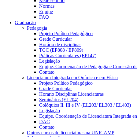
Rede sem fio
Normas
Equipe
FAQ
Graduação
Pedagogia
Projeto Político Pedagógico
Grade Curricular
Horário de disciplinas
TCC (EP808 / EP809)
Práticas Curriculares (EP147)
Legislação
Equipe, Coordenação de Pedagogia e Comissão d
Contato
Licenciatura Integrada em Química e em Física
Projeto Político Pedagógico
Grade Curricular
Horário Disciplinas Licenciaturas
Seminários (EL204)
Colóquios II, III e IV (EL203/ EL303 / EL403)
Legislação
Equipe, Coordenação de Licenciatura Integrada e
DAC
Contato
Outros cursos de licenciaturas na UNICAMP