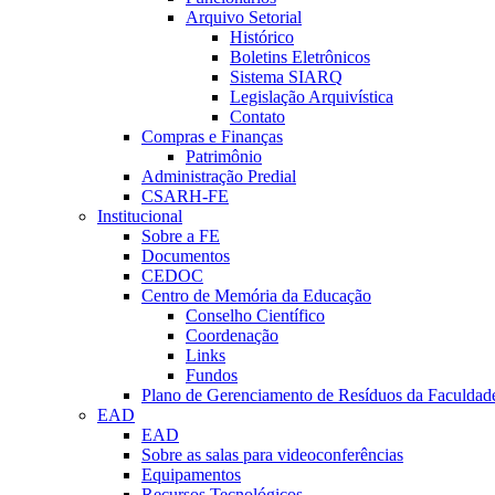
Arquivo Setorial
Histórico
Boletins Eletrônicos
Sistema SIARQ
Legislação Arquivística
Contato
Compras e Finanças
Patrimônio
Administração Predial
CSARH-FE
Institucional
Sobre a FE
Documentos
CEDOC
Centro de Memória da Educação
Conselho Científico
Coordenação
Links
Fundos
Plano de Gerenciamento de Resíduos da Faculdad
EAD
EAD
Sobre as salas para videoconferências
Equipamentos
Recursos Tecnológicos