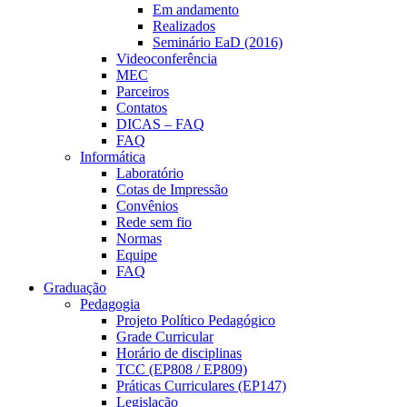
Em andamento
Realizados
Seminário EaD (2016)
Videoconferência
MEC
Parceiros
Contatos
DICAS – FAQ
FAQ
Informática
Laboratório
Cotas de Impressão
Convênios
Rede sem fio
Normas
Equipe
FAQ
Graduação
Pedagogia
Projeto Político Pedagógico
Grade Curricular
Horário de disciplinas
TCC (EP808 / EP809)
Práticas Curriculares (EP147)
Legislação