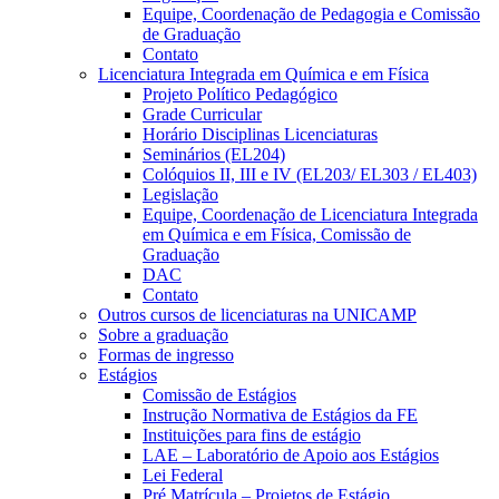
Equipe, Coordenação de Pedagogia e Comissão
de Graduação
Contato
Licenciatura Integrada em Química e em Física
Projeto Político Pedagógico
Grade Curricular
Horário Disciplinas Licenciaturas
Seminários (EL204)
Colóquios II, III e IV (EL203/ EL303 / EL403)
Legislação
Equipe, Coordenação de Licenciatura Integrada
em Química e em Física, Comissão de
Graduação
DAC
Contato
Outros cursos de licenciaturas na UNICAMP
Sobre a graduação
Formas de ingresso
Estágios
Comissão de Estágios
Instrução Normativa de Estágios da FE
Instituições para fins de estágio
LAE – Laboratório de Apoio aos Estágios
Lei Federal
Pré Matrícula – Projetos de Estágio