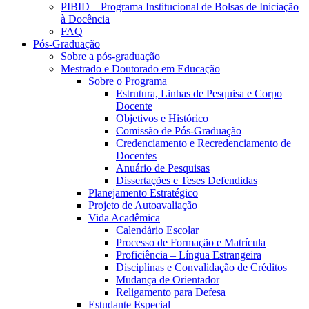
PIBID – Programa Institucional de Bolsas de Iniciação
à Docência
FAQ
Pós-Graduação
Sobre a pós-graduação
Mestrado e Doutorado em Educação
Sobre o Programa
Estrutura, Linhas de Pesquisa e Corpo
Docente
Objetivos e Histórico
Comissão de Pós-Graduação
Credenciamento e Recredenciamento de
Docentes
Anuário de Pesquisas
Dissertações e Teses Defendidas
Planejamento Estratégico
Projeto de Autoavaliação
Vida Acadêmica
Calendário Escolar
Processo de Formação e Matrícula
Proficiência – Língua Estrangeira
Disciplinas e Convalidação de Créditos
Mudança de Orientador
Religamento para Defesa
Estudante Especial