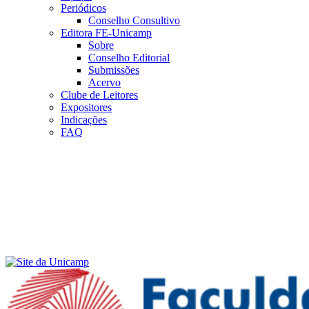
Periódicos
Conselho Consultivo
Editora FE-Unicamp
Sobre
Conselho Editorial
Submissões
Acervo
Clube de Leitores
Expositores
Indicações
FAQ
Menu