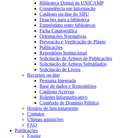
Biblioteca Digital da UNICAMP
Competência em Informação
Catálogo on-line do SBU
Doações para a biblioteca
Empréstimo entre bibliotecas
Ficha Catalográfica
Orientações Normativas
Prevenção e Verificação de Plágio
Publicações
Repositório Institucional
Solicitação de Artigos de Publicações
Solicitação de Artigos Subsidiados
Solicitação de Livros
Recursos on-line
Pesquisa Integrada
Base de dados e Repositórios
Catálogo Acervus
Boletim Informafricativo
Contéudo de Domínio Público
Horário de funcionamento
Contatos
Últimas aquisições
FAQ
Publicações
Equipe