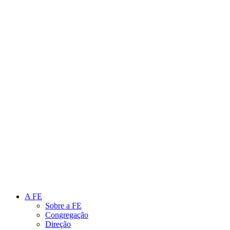
Link para o Instagram
Link para o Youtube
A FE
Sobre a FE
Congregação
Direção