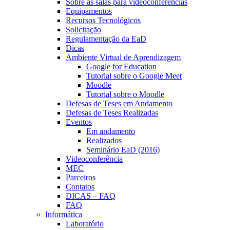
Sobre as salas para videoconferências
Equipamentos
Recursos Tecnológicos
Solicitação
Regulamentação da EaD
Dicas
Ambiente Virtual de Aprendizagem
Google for Education
Tutorial sobre o Google Meet
Moodle
Tutorial sobre o Moodle
Defesas de Teses em Andamento
Defesas de Teses Realizadas
Eventos
Em andamento
Realizados
Seminário EaD (2016)
Videoconferência
MEC
Parceiros
Contatos
DICAS – FAQ
FAQ
Informática
Laboratório