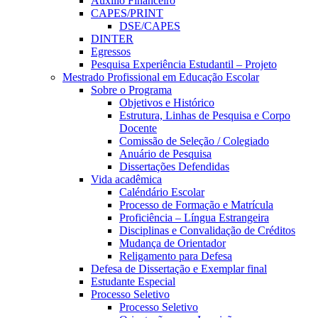
Auxílio Financeiro
CAPES/PRINT
DSE/CAPES
DINTER
Egressos
Pesquisa Experiência Estudantil – Projeto
Mestrado Profissional em Educação Escolar
Sobre o Programa
Objetivos e Histórico
Estrutura, Linhas de Pesquisa e Corpo
Docente
Comissão de Seleção / Colegiado
Anuário de Pesquisa
Dissertações Defendidas
Vida acadêmica
Caléndário Escolar
Processo de Formação e Matrícula
Proficiência – Língua Estrangeira
Disciplinas e Convalidação de Créditos
Mudança de Orientador
Religamento para Defesa
Defesa de Dissertação e Exemplar final
Estudante Especial
Processo Seletivo
Processo Seletivo