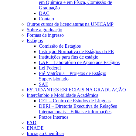
em Química e em Física, Comissão de
Graduação
DAC
Contato
Outros cursos de licenciaturas na UNICAMP
Sobre a graduação
Formas de ingresso
Estágios
Comissão de Estágios
Instrução Normativa de Estágios da FE
Instituições para fins de estágio
LAE – Laboratório de Apoio aos Estágios
Lei Federal
Pré Matrícula – Projetos de Estágio
Supervisionado
SAE
ESTUDANTES ESPECIAIS NA GRADUAÇÃO
Intercâmbio e Mobilidade Acadêmica
CEL – Centro de Estudos de Línguas
DERI – Diretoria Executiva de Relações
Internacionais – Editais e informações
Prazos Internos
PAD
ENADE
Iniciação Científica