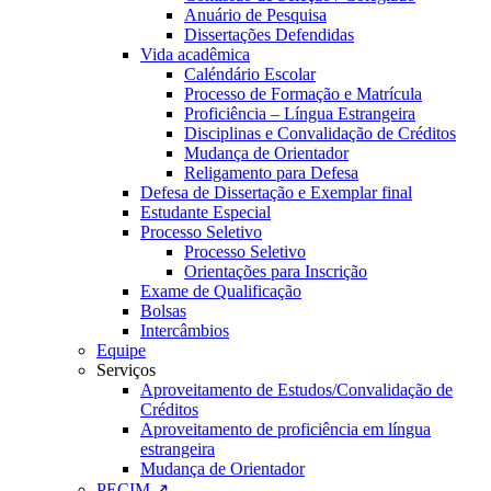
Anuário de Pesquisa
Dissertações Defendidas
Vida acadêmica
Caléndário Escolar
Processo de Formação e Matrícula
Proficiência – Língua Estrangeira
Disciplinas e Convalidação de Créditos
Mudança de Orientador
Religamento para Defesa
Defesa de Dissertação e Exemplar final
Estudante Especial
Processo Seletivo
Processo Seletivo
Orientações para Inscrição
Exame de Qualificação
Bolsas
Intercâmbios
Equipe
Serviços
Aproveitamento de Estudos/Convalidação de
Créditos
Aproveitamento de proficiência em língua
estrangeira
Mudança de Orientador
PECIM ↗