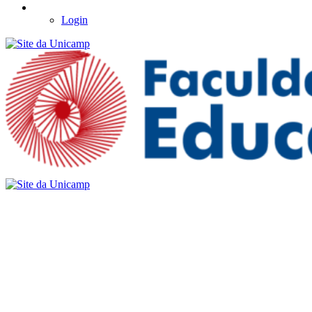
Login