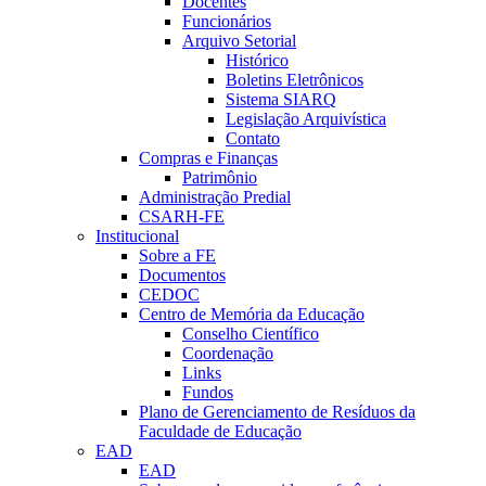
Docentes
Funcionários
Arquivo Setorial
Histórico
Boletins Eletrônicos
Sistema SIARQ
Legislação Arquivística
Contato
Compras e Finanças
Patrimônio
Administração Predial
CSARH-FE
Institucional
Sobre a FE
Documentos
CEDOC
Centro de Memória da Educação
Conselho Científico
Coordenação
Links
Fundos
Plano de Gerenciamento de Resíduos da
Faculdade de Educação
EAD
EAD