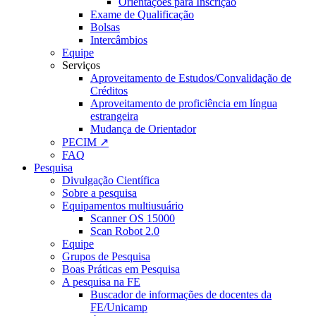
Orientações para Inscrição
Exame de Qualificação
Bolsas
Intercâmbios
Equipe
Serviços
Aproveitamento de Estudos/Convalidação de
Créditos
Aproveitamento de proficiência em língua
estrangeira
Mudança de Orientador
PECIM ↗
FAQ
Pesquisa
Divulgação Científica
Sobre a pesquisa
Equipamentos multiusuário
Scanner OS 15000
Scan Robot 2.0
Equipe
Grupos de Pesquisa
Boas Práticas em Pesquisa
A pesquisa na FE
Buscador de informações de docentes da
FE/Unicamp