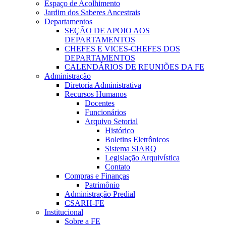
Espaço de Acolhimento
Jardim dos Saberes Ancestrais
Departamentos
SEÇÃO DE APOIO AOS
DEPARTAMENTOS
CHEFES E VICES-CHEFES DOS
DEPARTAMENTOS
CALENDÁRIOS DE REUNIÕES DA FE
Administração
Diretoria Administrativa
Recursos Humanos
Docentes
Funcionários
Arquivo Setorial
Histórico
Boletins Eletrônicos
Sistema SIARQ
Legislação Arquivística
Contato
Compras e Finanças
Patrimônio
Administração Predial
CSARH-FE
Institucional
Sobre a FE