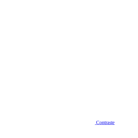
Diminuir fonte
Contraste