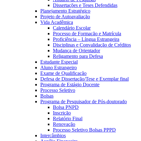
Dissertações e Teses Defendidas
Planejamento Estratégico
Projeto de Autoavaliação
Vida Acadêmica
Calendário Escolar
Processo de Formação e Matrícula
Proficiência – Língua Estrangeira
Disciplinas e Convalidação de Créditos
Mudança de Orientador
Religamento para Defesa
Estudante Especial
Aluno Estrangeiro
Exame de Qualificação
Defesa de Dissertação/Tese e Exemplar final
Programa de Estágio Docente
Processo Seletivo
Bolsas
Programa de Pesquisador de Pós-doutorado
Bolsa PNPD
Inscrição
Relatório Final
Renovação
Processo Seletivo Bolsas PPPD
Intercâmbios