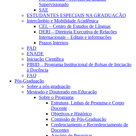
Supervisionado
SAE
ESTUDANTES ESPECIAIS NA GRADUAÇÃO
Intercâmbio e Mobilidade Acadêmica
CEL – Centro de Estudos de Línguas
DERI – Diretoria Executiva de Relações
Internacionais – Editais e informações
Prazos Internos
PAD
ENADE
Iniciação Científica
PIBID – Programa Institucional de Bolsas de Iniciação
à Docência
FAQ
Pós-Graduação
Sobre a pós-graduação
Mestrado e Doutorado em Educação
Sobre o Programa
Estrutura, Linhas de Pesquisa e Corpo
Docente
Objetivos e Histórico
Comissão de Pós-Graduação
Credenciamento e Recredenciamento de
Docentes
Anuário de Pesquisas