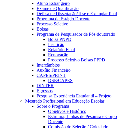
Aluno Estrangeiro
Exame de Qualificação
Defesa de Dissertação/Tese e Exemplar final
Programa de Estágio Docente
Processo Seletivo
Bolsas
Programa de Pesquisador de Pós-doutorado
Bolsa PNPD
Inscrição
Relatório Final
Renovação
Processo Seletivo Bolsas PPPD
Intercâmbios
Auxílio Financeiro
CAPES/PRINT
DSE/CAPES
DINTER
Egressos
Pesquisa Experiência Estudantil – Projeto
Mestrado Profissional em Educação Escolar
Sobre o Programa
Objetivos e Histórico
Estrutura, Linhas de Pesquisa e Corpo
Docente
Comissão de Seleção / Colegiado