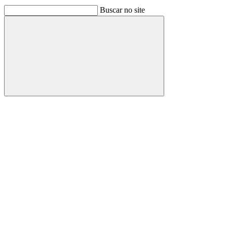
Buscar no site
Buscar
Link para o Facebook
Link para o Linkedin