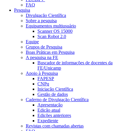
FAQ
Pesquisa
Divulgação Científica
Sobre a pesquisa
Equipamentos multiusuário
Scanner OS 15000
Scan Robot 2.0
Equipe
Grupos de Pesquisa
Boas Práticas em Pesquisa
A pesquisa na FE
Buscador de informações de docentes da
FE/Unicamp
Apoio à Pesquisa
FAPESP
CNPq
Iniciação Científica
Gestão de dados
Caderno de Divulgação Científica
Apresentação
Edição atual
Edições anteriores
Expediente
Revistas com chamadas abertas