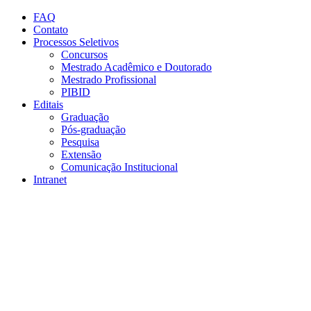
Conteúdo principal
Menu principal
Rodapé
FAQ
Contato
Processos Seletivos
Concursos
Mestrado Acadêmico e Doutorado
Mestrado Profissional
PIBID
Editais
Graduação
Pós-graduação
Pesquisa
Extensão
Comunicação Institucional
Intranet
Aumentar fonte
Diminuir fonte