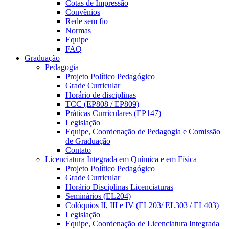
Cotas de Impressão
Convênios
Rede sem fio
Normas
Equipe
FAQ
Graduação
Pedagogia
Projeto Político Pedagógico
Grade Curricular
Horário de disciplinas
TCC (EP808 / EP809)
Práticas Curriculares (EP147)
Legislação
Equipe, Coordenação de Pedagogia e Comissão
de Graduação
Contato
Licenciatura Integrada em Química e em Física
Projeto Político Pedagógico
Grade Curricular
Horário Disciplinas Licenciaturas
Seminários (EL204)
Colóquios II, III e IV (EL203/ EL303 / EL403)
Legislação
Equipe, Coordenação de Licenciatura Integrada