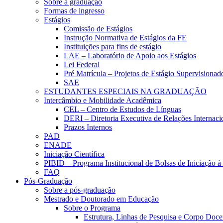
Sobre a graduação
Formas de ingresso
Estágios
Comissão de Estágios
Instrução Normativa de Estágios da FE
Instituições para fins de estágio
LAE – Laboratório de Apoio aos Estágios
Lei Federal
Pré Matrícula – Projetos de Estágio Supervisionad
SAE
ESTUDANTES ESPECIAIS NA GRADUAÇÃO
Intercâmbio e Mobilidade Acadêmica
CEL – Centro de Estudos de Línguas
DERI – Diretoria Executiva de Relações Internacio
Prazos Internos
PAD
ENADE
Iniciação Científica
PIBID – Programa Institucional de Bolsas de Iniciação 
FAQ
Pós-Graduação
Sobre a pós-graduação
Mestrado e Doutorado em Educação
Sobre o Programa
Estrutura, Linhas de Pesquisa e Corpo Doce