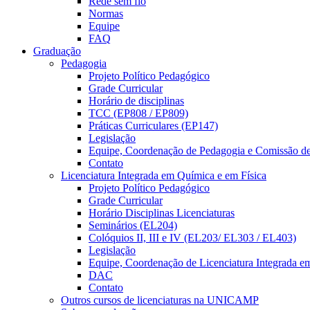
Rede sem fio
Normas
Equipe
FAQ
Graduação
Pedagogia
Projeto Político Pedagógico
Grade Curricular
Horário de disciplinas
TCC (EP808 / EP809)
Práticas Curriculares (EP147)
Legislação
Equipe, Coordenação de Pedagogia e Comissão d
Contato
Licenciatura Integrada em Química e em Física
Projeto Político Pedagógico
Grade Curricular
Horário Disciplinas Licenciaturas
Seminários (EL204)
Colóquios II, III e IV (EL203/ EL303 / EL403)
Legislação
Equipe, Coordenação de Licenciatura Integrada e
DAC
Contato
Outros cursos de licenciaturas na UNICAMP