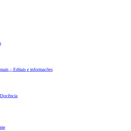
o
nais – Editais e informações
à Docência
nte