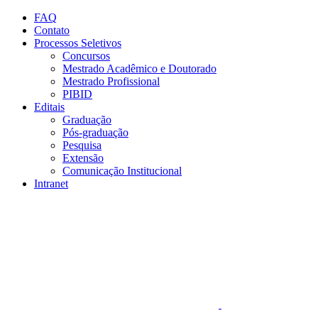
Conteúdo principal
Menu principal
Rodapé
FAQ
Contato
Processos Seletivos
Concursos
Mestrado Acadêmico e Doutorado
Mestrado Profissional
PIBID
Editais
Graduação
Pós-graduação
Pesquisa
Extensão
Comunicação Institucional
Intranet
Aumentar fonte