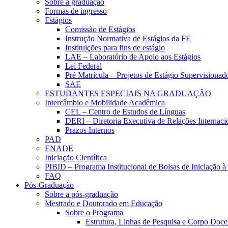
Sobre a graduação
Formas de ingresso
Estágios
Comissão de Estágios
Instrução Normativa de Estágios da FE
Instituições para fins de estágio
LAE – Laboratório de Apoio aos Estágios
Lei Federal
Pré Matrícula – Projetos de Estágio Supervisionad
SAE
ESTUDANTES ESPECIAIS NA GRADUAÇÃO
Intercâmbio e Mobilidade Acadêmica
CEL – Centro de Estudos de Línguas
DERI – Diretoria Executiva de Relações Internacio
Prazos Internos
PAD
ENADE
Iniciação Científica
PIBID – Programa Institucional de Bolsas de Iniciação 
FAQ
Pós-Graduação
Sobre a pós-graduação
Mestrado e Doutorado em Educação
Sobre o Programa
Estrutura, Linhas de Pesquisa e Corpo Doce