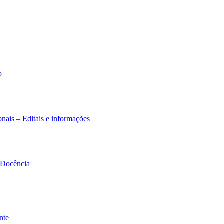
o
nais – Editais e informações
à Docência
nte