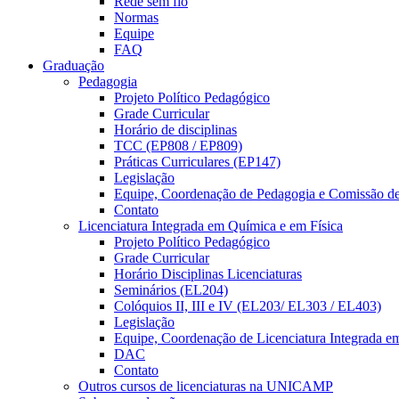
Rede sem fio
Normas
Equipe
FAQ
Graduação
Pedagogia
Projeto Político Pedagógico
Grade Curricular
Horário de disciplinas
TCC (EP808 / EP809)
Práticas Curriculares (EP147)
Legislação
Equipe, Coordenação de Pedagogia e Comissão d
Contato
Licenciatura Integrada em Química e em Física
Projeto Político Pedagógico
Grade Curricular
Horário Disciplinas Licenciaturas
Seminários (EL204)
Colóquios II, III e IV (EL203/ EL303 / EL403)
Legislação
Equipe, Coordenação de Licenciatura Integrada e
DAC
Contato
Outros cursos de licenciaturas na UNICAMP