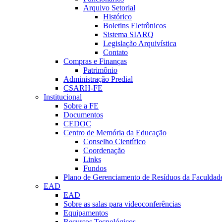
Arquivo Setorial
Histórico
Boletins Eletrônicos
Sistema SIARQ
Legislação Arquivística
Contato
Compras e Finanças
Patrimônio
Administração Predial
CSARH-FE
Institucional
Sobre a FE
Documentos
CEDOC
Centro de Memória da Educação
Conselho Científico
Coordenação
Links
Fundos
Plano de Gerenciamento de Resíduos da Faculdad
EAD
EAD
Sobre as salas para videoconferências
Equipamentos
Recursos Tecnológicos