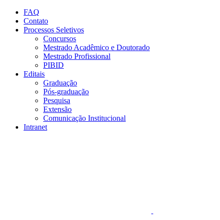
Conteúdo principal
Menu principal
Rodapé
FAQ
Contato
Processos Seletivos
Concursos
Mestrado Acadêmico e Doutorado
Mestrado Profissional
PIBID
Editais
Graduação
Pós-graduação
Pesquisa
Extensão
Comunicação Institucional
Intranet
Aumentar fonte