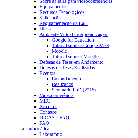
Sobre as salas para videoconferências
Equipamentos
Recursos Tecnológicos
Solicitação
Regulamentação da EaD
Dicas
Ambiente Virtual de Aprendizagem
Google for Education
Tutorial sobre o Google Meet
Moodle
Tutorial sobre o Moodle
Defesas de Teses em Andamento
Defesas de Teses Realizadas
Eventos
Em andamento
Realizados
Seminário EaD (2016)
Videoconferência
MEC
Parceiros
Contatos
DICAS – FAQ
FAQ
Informática
Laboratório