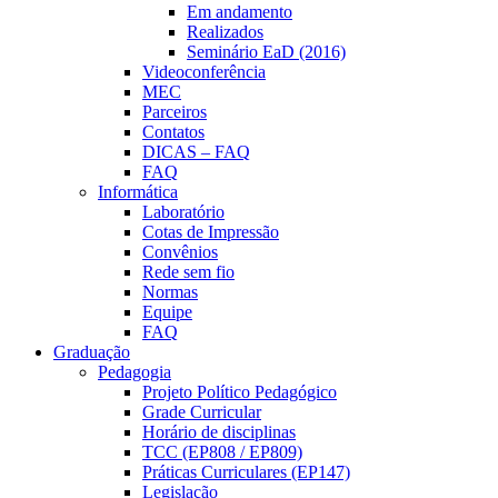
Em andamento
Realizados
Seminário EaD (2016)
Videoconferência
MEC
Parceiros
Contatos
DICAS – FAQ
FAQ
Informática
Laboratório
Cotas de Impressão
Convênios
Rede sem fio
Normas
Equipe
FAQ
Graduação
Pedagogia
Projeto Político Pedagógico
Grade Curricular
Horário de disciplinas
TCC (EP808 / EP809)
Práticas Curriculares (EP147)
Legislação