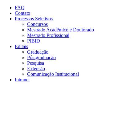
Conteúdo principal
Menu principal
Rodapé
FAQ
Contato
Processos Seletivos
Concursos
Mestrado Acadêmico e Doutorado
Mestrado Profissional
PIBID
Editais
Graduação
Pós-graduação
Pesquisa
Extensão
Comunicação Institucional
Intranet
Aumentar fonte
Diminuir fonte