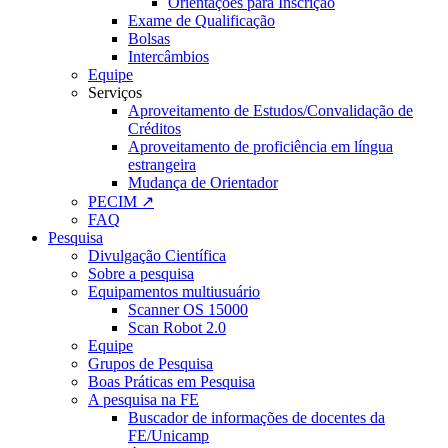
Orientações para Inscrição
Exame de Qualificação
Bolsas
Intercâmbios
Equipe
Serviços
Aproveitamento de Estudos/Convalidação de
Créditos
Aproveitamento de proficiência em língua
estrangeira
Mudança de Orientador
PECIM ↗
FAQ
Pesquisa
Divulgação Científica
Sobre a pesquisa
Equipamentos multiusuário
Scanner OS 15000
Scan Robot 2.0
Equipe
Grupos de Pesquisa
Boas Práticas em Pesquisa
A pesquisa na FE
Buscador de informações de docentes da
FE/Unicamp