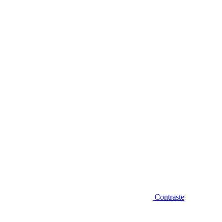
Diminuir fonte
Contraste