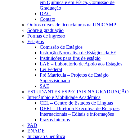
em Química e em Física, Comissão de
Graduação
DAC
Contato
Outros cursos de licenciaturas na UNICAMP
Sobre a graduação
Formas de ingresso
Estágios
Comissão de Estágios
Instrução Normativa de Estágios da FE
Instituições para fins de estágio
LAE – Laboratório de Apoio aos Estágios
Lei Federal
Pré Matrícula – Projetos de Estágio
Supervisionado
SAE
ESTUDANTES ESPECIAIS NA GRADUAÇÃO
Intercâmbio e Mobilidade Acadêmica
CEL – Centro de Estudos de Línguas
DERI – Diretoria Executiva de Relações
Internacionais – Editais e informações
Prazos Internos
PAD
ENADE
Iniciação Científica