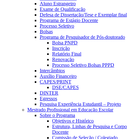
Aluno Estrangeiro
Exame de Qualificação
Defesa de Dissertação/Tese e Exemplar final
Programa de Estágio Docente
Processo Seletivo
Bolsas
Programa de Pesquisador de Pós-doutorado
Bolsa PNPD
Inscrição
Relatório Final
Renovação
Processo Seletivo Bolsas PPPD
Intercâmbios
Auxílio Financeiro
CAPES/PRINT
DSE/CAPES
DINTER
Egressos
Pesquisa Experiência Estudantil – Projeto
Mestrado Profissional em Educação Escolar
Sobre o Programa
Objetivos e Histórico
Estrutura, Linhas de Pesquisa e Corpo
Docente
Comissão de Seleção / Colegiado