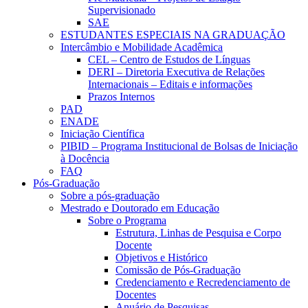
Supervisionado
SAE
ESTUDANTES ESPECIAIS NA GRADUAÇÃO
Intercâmbio e Mobilidade Acadêmica
CEL – Centro de Estudos de Línguas
DERI – Diretoria Executiva de Relações
Internacionais – Editais e informações
Prazos Internos
PAD
ENADE
Iniciação Científica
PIBID – Programa Institucional de Bolsas de Iniciação
à Docência
FAQ
Pós-Graduação
Sobre a pós-graduação
Mestrado e Doutorado em Educação
Sobre o Programa
Estrutura, Linhas de Pesquisa e Corpo
Docente
Objetivos e Histórico
Comissão de Pós-Graduação
Credenciamento e Recredenciamento de
Docentes
Anuário de Pesquisas