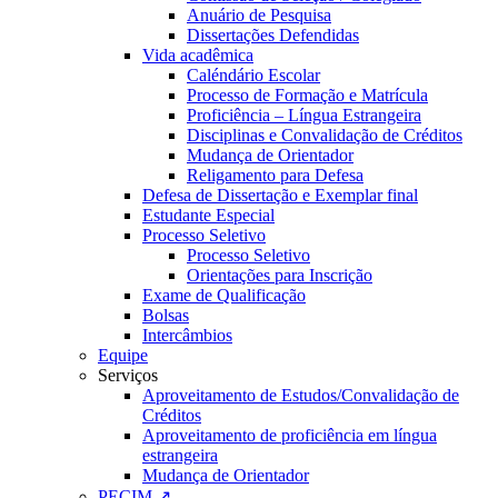
Anuário de Pesquisa
Dissertações Defendidas
Vida acadêmica
Caléndário Escolar
Processo de Formação e Matrícula
Proficiência – Língua Estrangeira
Disciplinas e Convalidação de Créditos
Mudança de Orientador
Religamento para Defesa
Defesa de Dissertação e Exemplar final
Estudante Especial
Processo Seletivo
Processo Seletivo
Orientações para Inscrição
Exame de Qualificação
Bolsas
Intercâmbios
Equipe
Serviços
Aproveitamento de Estudos/Convalidação de
Créditos
Aproveitamento de proficiência em língua
estrangeira
Mudança de Orientador
PECIM ↗