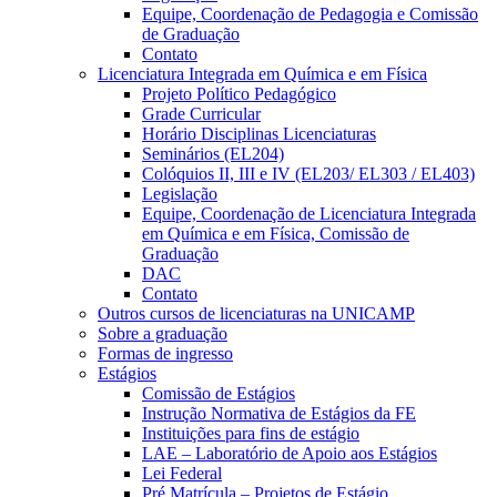
Equipe, Coordenação de Pedagogia e Comissão
de Graduação
Contato
Licenciatura Integrada em Química e em Física
Projeto Político Pedagógico
Grade Curricular
Horário Disciplinas Licenciaturas
Seminários (EL204)
Colóquios II, III e IV (EL203/ EL303 / EL403)
Legislação
Equipe, Coordenação de Licenciatura Integrada
em Química e em Física, Comissão de
Graduação
DAC
Contato
Outros cursos de licenciaturas na UNICAMP
Sobre a graduação
Formas de ingresso
Estágios
Comissão de Estágios
Instrução Normativa de Estágios da FE
Instituições para fins de estágio
LAE – Laboratório de Apoio aos Estágios
Lei Federal
Pré Matrícula – Projetos de Estágio