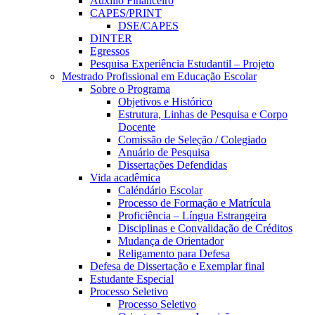
Auxílio Financeiro
CAPES/PRINT
DSE/CAPES
DINTER
Egressos
Pesquisa Experiência Estudantil – Projeto
Mestrado Profissional em Educação Escolar
Sobre o Programa
Objetivos e Histórico
Estrutura, Linhas de Pesquisa e Corpo
Docente
Comissão de Seleção / Colegiado
Anuário de Pesquisa
Dissertações Defendidas
Vida acadêmica
Caléndário Escolar
Processo de Formação e Matrícula
Proficiência – Língua Estrangeira
Disciplinas e Convalidação de Créditos
Mudança de Orientador
Religamento para Defesa
Defesa de Dissertação e Exemplar final
Estudante Especial
Processo Seletivo
Processo Seletivo