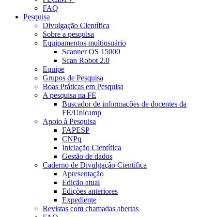
FAQ
Pesquisa
Divulgação Científica
Sobre a pesquisa
Equipamentos multiusuário
Scanner OS 15000
Scan Robot 2.0
Equipe
Grupos de Pesquisa
Boas Práticas em Pesquisa
A pesquisa na FE
Buscador de informações de docentes da
FE/Unicamp
Apoio à Pesquisa
FAPESP
CNPq
Iniciação Científica
Gestão de dados
Caderno de Divulgação Científica
Apresentação
Edição atual
Edições anteriores
Expediente
Revistas com chamadas abertas