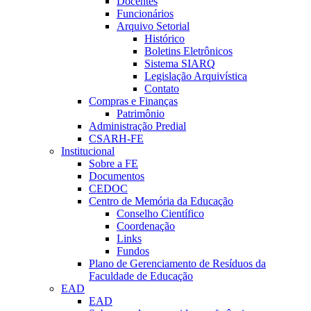
Docentes
Funcionários
Arquivo Setorial
Histórico
Boletins Eletrônicos
Sistema SIARQ
Legislação Arquivística
Contato
Compras e Finanças
Patrimônio
Administração Predial
CSARH-FE
Institucional
Sobre a FE
Documentos
CEDOC
Centro de Memória da Educação
Conselho Científico
Coordenação
Links
Fundos
Plano de Gerenciamento de Resíduos da
Faculdade de Educação
EAD
EAD