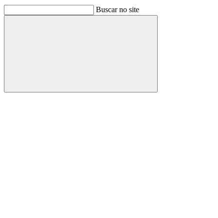
Buscar no site
Buscar
Link para o Facebook
Link para o Linkedin