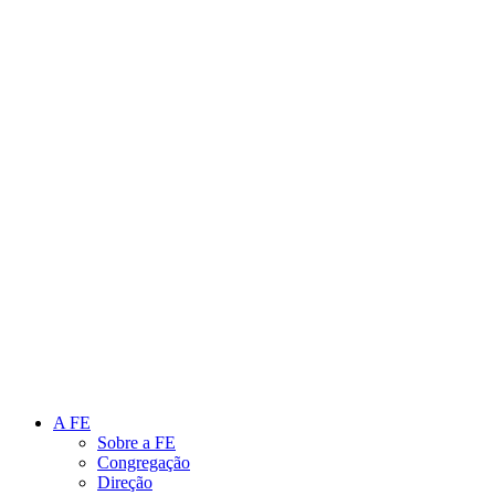
Link para o Instagram
Link para o Youtube
A FE
Sobre a FE
Congregação
Direção