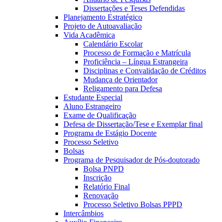
Dissertações e Teses Defendidas
Planejamento Estratégico
Projeto de Autoavaliação
Vida Acadêmica
Calendário Escolar
Processo de Formação e Matrícula
Proficiência – Língua Estrangeira
Disciplinas e Convalidação de Créditos
Mudança de Orientador
Religamento para Defesa
Estudante Especial
Aluno Estrangeiro
Exame de Qualificação
Defesa de Dissertação/Tese e Exemplar final
Programa de Estágio Docente
Processo Seletivo
Bolsas
Programa de Pesquisador de Pós-doutorado
Bolsa PNPD
Inscrição
Relatório Final
Renovação
Processo Seletivo Bolsas PPPD
Intercâmbios