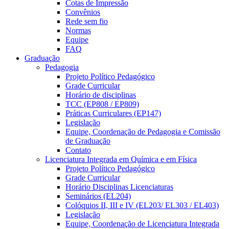
Cotas de Impressão
Convênios
Rede sem fio
Normas
Equipe
FAQ
Graduação
Pedagogia
Projeto Político Pedagógico
Grade Curricular
Horário de disciplinas
TCC (EP808 / EP809)
Práticas Curriculares (EP147)
Legislação
Equipe, Coordenação de Pedagogia e Comissão
de Graduação
Contato
Licenciatura Integrada em Química e em Física
Projeto Político Pedagógico
Grade Curricular
Horário Disciplinas Licenciaturas
Seminários (EL204)
Colóquios II, III e IV (EL203/ EL303 / EL403)
Legislação
Equipe, Coordenação de Licenciatura Integrada