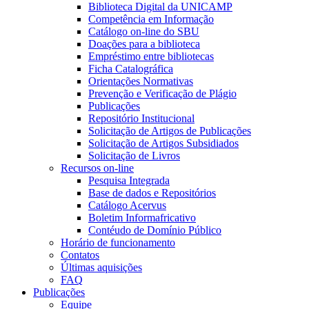
Biblioteca Digital da UNICAMP
Competência em Informação
Catálogo on-line do SBU
Doações para a biblioteca
Empréstimo entre bibliotecas
Ficha Catalográfica
Orientações Normativas
Prevenção e Verificação de Plágio
Publicações
Repositório Institucional
Solicitação de Artigos de Publicações
Solicitação de Artigos Subsidiados
Solicitação de Livros
Recursos on-line
Pesquisa Integrada
Base de dados e Repositórios
Catálogo Acervus
Boletim Informafricativo
Contéudo de Domínio Público
Horário de funcionamento
Contatos
Últimas aquisições
FAQ
Publicações
Equipe