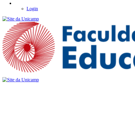
Login