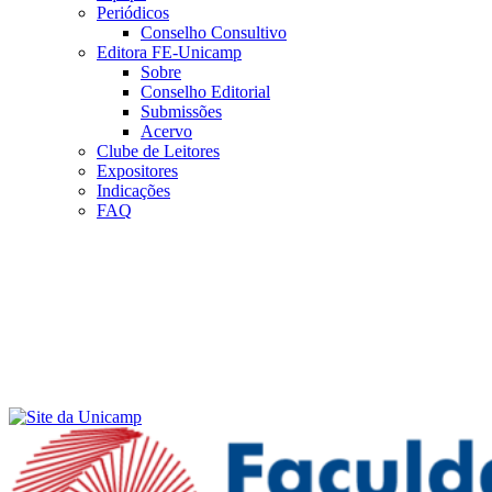
Periódicos
Conselho Consultivo
Editora FE-Unicamp
Sobre
Conselho Editorial
Submissões
Acervo
Clube de Leitores
Expositores
Indicações
FAQ
Menu