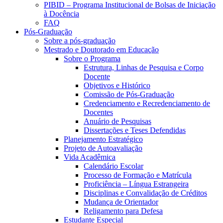
PIBID – Programa Institucional de Bolsas de Iniciação
à Docência
FAQ
Pós-Graduação
Sobre a pós-graduação
Mestrado e Doutorado em Educação
Sobre o Programa
Estrutura, Linhas de Pesquisa e Corpo
Docente
Objetivos e Histórico
Comissão de Pós-Graduação
Credenciamento e Recredenciamento de
Docentes
Anuário de Pesquisas
Dissertações e Teses Defendidas
Planejamento Estratégico
Projeto de Autoavaliação
Vida Acadêmica
Calendário Escolar
Processo de Formação e Matrícula
Proficiência – Língua Estrangeira
Disciplinas e Convalidação de Créditos
Mudança de Orientador
Religamento para Defesa
Estudante Especial