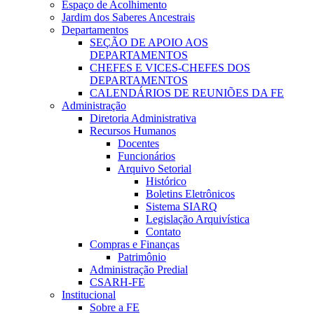
Espaço de Acolhimento
Jardim dos Saberes Ancestrais
Departamentos
SEÇÃO DE APOIO AOS
DEPARTAMENTOS
CHEFES E VICES-CHEFES DOS
DEPARTAMENTOS
CALENDÁRIOS DE REUNIÕES DA FE
Administração
Diretoria Administrativa
Recursos Humanos
Docentes
Funcionários
Arquivo Setorial
Histórico
Boletins Eletrônicos
Sistema SIARQ
Legislação Arquivística
Contato
Compras e Finanças
Patrimônio
Administração Predial
CSARH-FE
Institucional
Sobre a FE