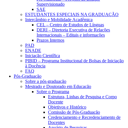
Supervisionado
SAE
ESTUDANTES ESPECIAIS NA GRADUAÇÃO
Intercâmbio e Mobilidade Acadêmica
CEL – Centro de Estudos de Línguas
DERI – Diretoria Executiva de Relações
Internacionais – Editais e informações
Prazos Internos
PAD
ENADE
Iniciação Científica
PIBID – Programa Institucional de Bolsas de Iniciação
à Docência
FAQ
Pós-Graduação
Sobre a pós-graduação
Mestrado e Doutorado em Educação
Sobre o Programa
Estrutura, Linhas de Pesquisa e Corpo
Docente
Objetivos e Histórico
Comissão de Pós-Graduação
Credenciamento e Recredenciamento de
Docentes
Anuário de Pesquisas