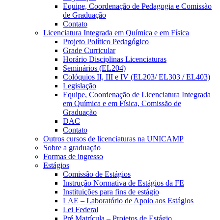
Equipe, Coordenação de Pedagogia e Comissão
de Graduação
Contato
Licenciatura Integrada em Química e em Física
Projeto Político Pedagógico
Grade Curricular
Horário Disciplinas Licenciaturas
Seminários (EL204)
Colóquios II, III e IV (EL203/ EL303 / EL403)
Legislação
Equipe, Coordenação de Licenciatura Integrada
em Química e em Física, Comissão de
Graduação
DAC
Contato
Outros cursos de licenciaturas na UNICAMP
Sobre a graduação
Formas de ingresso
Estágios
Comissão de Estágios
Instrução Normativa de Estágios da FE
Instituições para fins de estágio
LAE – Laboratório de Apoio aos Estágios
Lei Federal
Pré Matrícula – Projetos de Estágio