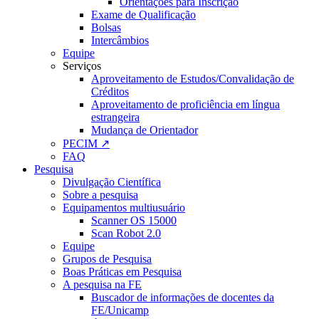
Orientações para Inscrição
Exame de Qualificação
Bolsas
Intercâmbios
Equipe
Serviços
Aproveitamento de Estudos/Convalidação de
Créditos
Aproveitamento de proficiência em língua
estrangeira
Mudança de Orientador
PECIM ↗
FAQ
Pesquisa
Divulgação Científica
Sobre a pesquisa
Equipamentos multiusuário
Scanner OS 15000
Scan Robot 2.0
Equipe
Grupos de Pesquisa
Boas Práticas em Pesquisa
A pesquisa na FE
Buscador de informações de docentes da
FE/Unicamp