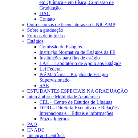
em Química e em Física, Comissão de
Graduação
DAC
Contato
Outros cursos de licenciaturas na UNICAMP
Sobre a graduação
Formas de ingresso
Estágios
Comissão de Estágios
Instrução Normativa de Estágios da FE
Instituições para fins de estágio
LAE – Laboratório de Apoio aos Estágios
Lei Federal
Pré Matrícula – Projetos de Estágio
Supervisionado
SAE
ESTUDANTES ESPECIAIS NA GRADUAÇÃO
Intercâmbio e Mobilidade Acadêmica
CEL – Centro de Estudos de Línguas
DERI – Diretoria Executiva de Relações
Internacionais – Editais e informações
Prazos Internos
PAD
ENADE
Iniciação Científica