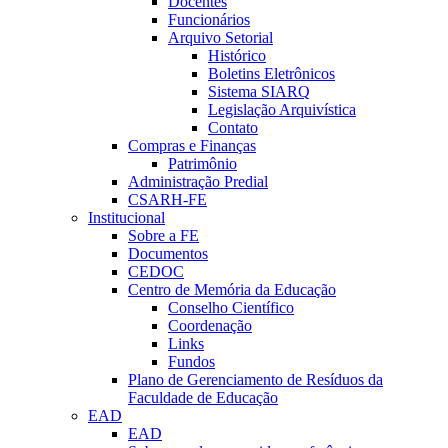
Docentes
Funcionários
Arquivo Setorial
Histórico
Boletins Eletrônicos
Sistema SIARQ
Legislação Arquivística
Contato
Compras e Finanças
Patrimônio
Administração Predial
CSARH-FE
Institucional
Sobre a FE
Documentos
CEDOC
Centro de Memória da Educação
Conselho Científico
Coordenação
Links
Fundos
Plano de Gerenciamento de Resíduos da
Faculdade de Educação
EAD
EAD