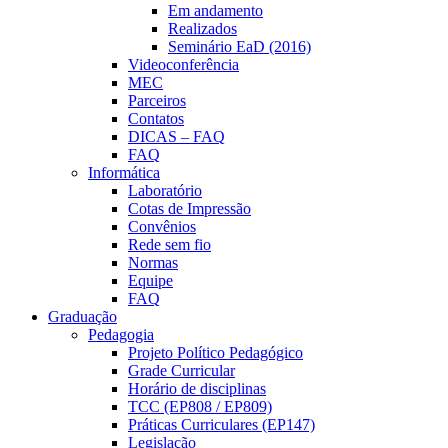
Em andamento
Realizados
Seminário EaD (2016)
Videoconferência
MEC
Parceiros
Contatos
DICAS – FAQ
FAQ
Informática
Laboratório
Cotas de Impressão
Convênios
Rede sem fio
Normas
Equipe
FAQ
Graduação
Pedagogia
Projeto Político Pedagógico
Grade Curricular
Horário de disciplinas
TCC (EP808 / EP809)
Práticas Curriculares (EP147)
Legislação