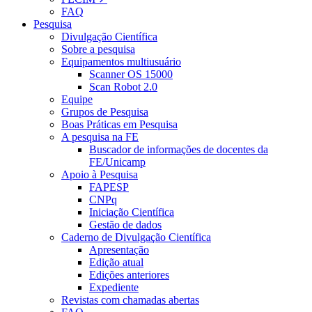
FAQ
Pesquisa
Divulgação Científica
Sobre a pesquisa
Equipamentos multiusuário
Scanner OS 15000
Scan Robot 2.0
Equipe
Grupos de Pesquisa
Boas Práticas em Pesquisa
A pesquisa na FE
Buscador de informações de docentes da
FE/Unicamp
Apoio à Pesquisa
FAPESP
CNPq
Iniciação Científica
Gestão de dados
Caderno de Divulgação Científica
Apresentação
Edição atual
Edições anteriores
Expediente
Revistas com chamadas abertas