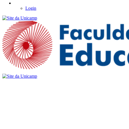
Login