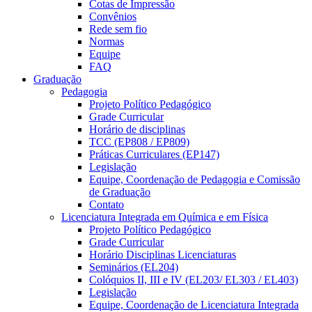
Cotas de Impressão
Convênios
Rede sem fio
Normas
Equipe
FAQ
Graduação
Pedagogia
Projeto Político Pedagógico
Grade Curricular
Horário de disciplinas
TCC (EP808 / EP809)
Práticas Curriculares (EP147)
Legislação
Equipe, Coordenação de Pedagogia e Comissão
de Graduação
Contato
Licenciatura Integrada em Química e em Física
Projeto Político Pedagógico
Grade Curricular
Horário Disciplinas Licenciaturas
Seminários (EL204)
Colóquios II, III e IV (EL203/ EL303 / EL403)
Legislação
Equipe, Coordenação de Licenciatura Integrada