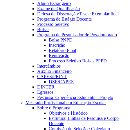
Aluno Estrangeiro
Exame de Qualificação
Defesa de Dissertação/Tese e Exemplar final
Programa de Estágio Docente
Processo Seletivo
Bolsas
Programa de Pesquisador de Pós-doutorado
Bolsa PNPD
Inscrição
Relatório Final
Renovação
Processo Seletivo Bolsas PPPD
Intercâmbios
Auxílio Financeiro
CAPES/PRINT
DSE/CAPES
DINTER
Egressos
Pesquisa Experiência Estudantil – Projeto
Mestrado Profissional em Educação Escolar
Sobre o Programa
Objetivos e Histórico
Estrutura, Linhas de Pesquisa e Corpo
Docente
Comissão de Seleção / Colegiado