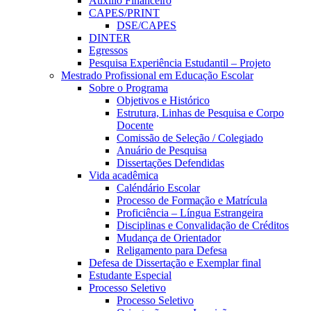
Auxílio Financeiro
CAPES/PRINT
DSE/CAPES
DINTER
Egressos
Pesquisa Experiência Estudantil – Projeto
Mestrado Profissional em Educação Escolar
Sobre o Programa
Objetivos e Histórico
Estrutura, Linhas de Pesquisa e Corpo
Docente
Comissão de Seleção / Colegiado
Anuário de Pesquisa
Dissertações Defendidas
Vida acadêmica
Caléndário Escolar
Processo de Formação e Matrícula
Proficiência – Língua Estrangeira
Disciplinas e Convalidação de Créditos
Mudança de Orientador
Religamento para Defesa
Defesa de Dissertação e Exemplar final
Estudante Especial
Processo Seletivo
Processo Seletivo