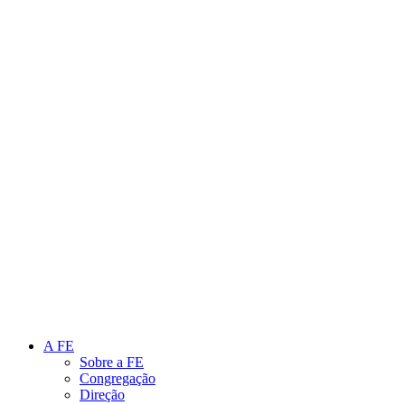
Link para o Instagram
Link para o Youtube
A FE
Sobre a FE
Congregação
Direção