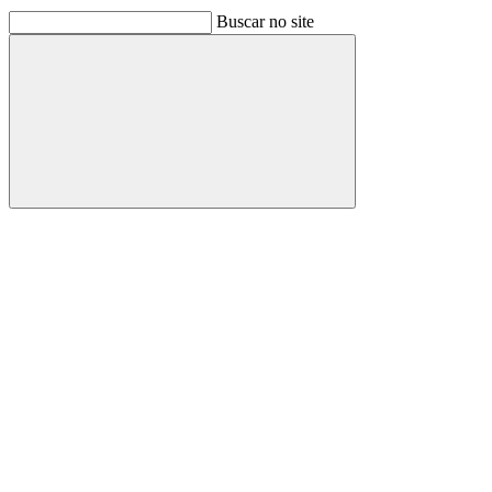
Buscar no site
Buscar
Link para o Facebook
Link para o Linkedin