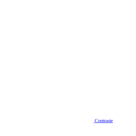
Diminuir fonte
Contraste