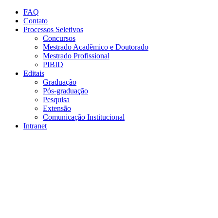
Conteúdo principal
Menu principal
Rodapé
FAQ
Contato
Processos Seletivos
Concursos
Mestrado Acadêmico e Doutorado
Mestrado Profissional
PIBID
Editais
Graduação
Pós-graduação
Pesquisa
Extensão
Comunicação Institucional
Intranet
Aumentar fonte
Diminuir fonte