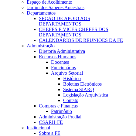
Espaço de Acolhimento
Jardim dos Saberes Ancestrais
Departamentos
SEÇÃO DE APOIO AOS
DEPARTAMENTOS
CHEFES E VICES-CHEFES DOS
DEPARTAMENTOS
CALENDÁRIOS DE REUNIÕES DA FE
Administração
Diretoria Administrativa
Recursos Humanos
Docentes
Funcionários
Arquivo Setorial
Histórico
Boletins Eletrônicos
Sistema SIARQ
Legislação Arquivística
Contato
Compras e Finanças
Patrimônio
Administração Predial
CSARH-FE
Institucional
Sobre a FE