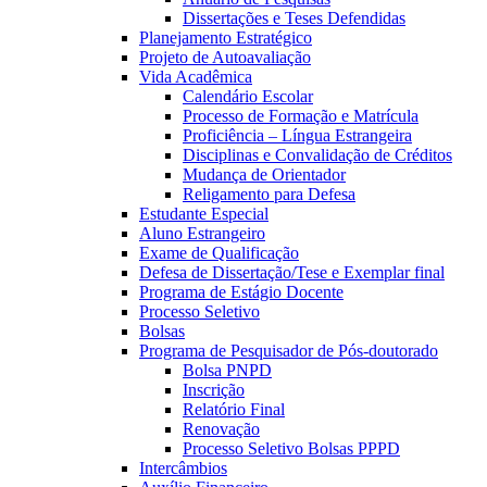
Dissertações e Teses Defendidas
Planejamento Estratégico
Projeto de Autoavaliação
Vida Acadêmica
Calendário Escolar
Processo de Formação e Matrícula
Proficiência – Língua Estrangeira
Disciplinas e Convalidação de Créditos
Mudança de Orientador
Religamento para Defesa
Estudante Especial
Aluno Estrangeiro
Exame de Qualificação
Defesa de Dissertação/Tese e Exemplar final
Programa de Estágio Docente
Processo Seletivo
Bolsas
Programa de Pesquisador de Pós-doutorado
Bolsa PNPD
Inscrição
Relatório Final
Renovação
Processo Seletivo Bolsas PPPD
Intercâmbios