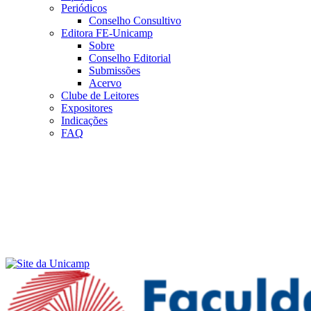
Periódicos
Conselho Consultivo
Editora FE-Unicamp
Sobre
Conselho Editorial
Submissões
Acervo
Clube de Leitores
Expositores
Indicações
FAQ
Menu