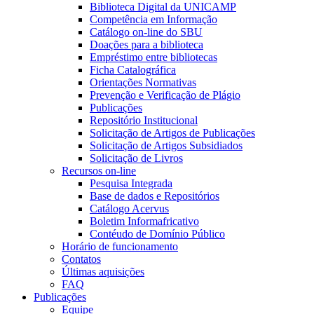
Biblioteca Digital da UNICAMP
Competência em Informação
Catálogo on-line do SBU
Doações para a biblioteca
Empréstimo entre bibliotecas
Ficha Catalográfica
Orientações Normativas
Prevenção e Verificação de Plágio
Publicações
Repositório Institucional
Solicitação de Artigos de Publicações
Solicitação de Artigos Subsidiados
Solicitação de Livros
Recursos on-line
Pesquisa Integrada
Base de dados e Repositórios
Catálogo Acervus
Boletim Informafricativo
Contéudo de Domínio Público
Horário de funcionamento
Contatos
Últimas aquisições
FAQ
Publicações
Equipe