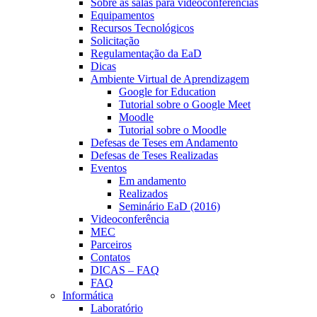
Sobre as salas para videoconferências
Equipamentos
Recursos Tecnológicos
Solicitação
Regulamentação da EaD
Dicas
Ambiente Virtual de Aprendizagem
Google for Education
Tutorial sobre o Google Meet
Moodle
Tutorial sobre o Moodle
Defesas de Teses em Andamento
Defesas de Teses Realizadas
Eventos
Em andamento
Realizados
Seminário EaD (2016)
Videoconferência
MEC
Parceiros
Contatos
DICAS – FAQ
FAQ
Informática
Laboratório