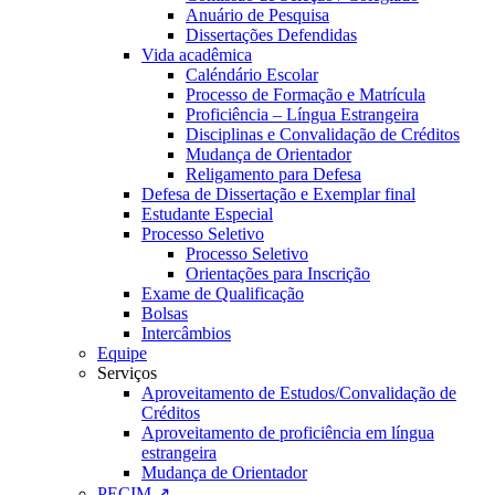
Anuário de Pesquisa
Dissertações Defendidas
Vida acadêmica
Caléndário Escolar
Processo de Formação e Matrícula
Proficiência – Língua Estrangeira
Disciplinas e Convalidação de Créditos
Mudança de Orientador
Religamento para Defesa
Defesa de Dissertação e Exemplar final
Estudante Especial
Processo Seletivo
Processo Seletivo
Orientações para Inscrição
Exame de Qualificação
Bolsas
Intercâmbios
Equipe
Serviços
Aproveitamento de Estudos/Convalidação de
Créditos
Aproveitamento de proficiência em língua
estrangeira
Mudança de Orientador
PECIM ↗