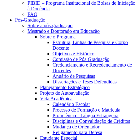
PIBID – Programa Institucional de Bolsas de Iniciação
à Docência
FAQ
Pós-Graduação
Sobre a pós-graduação
Mestrado e Doutorado em Educação
Sobre o Programa
Estrutura, Linhas de Pesquisa e Corpo
Docente
Objetivos e Histórico
Comissão de Pós-Graduação
Credenciamento e Recredenciamento de
Docentes
Anuário de Pesquisas
Dissertações e Teses Defendidas
Planejamento Estratégico
Projeto de Autoavaliação
Vida Acadêmica
Calendário Escolar
Processo de Formação e Matrícula
Proficiência – Língua Estrangeira
Disciplinas e Convalidação de Créditos
Mudança de Orientador
Religamento para Defesa
Estudante Especial