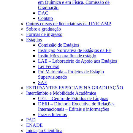
em Química e em Física, Comissão de
Graduação
DAC
Contato
Outros cursos de licenciaturas na UNICAMP
Sobre a graduação
Formas de ingresso
Estágios
Comissão de Estágios
Instrução Normativa de Estágios da FE
Instituições para fins de estágio
LAE – Laboratório de Apoio aos Estágios
Lei Federal
Pré Matrícula – Projetos de Estágio
Supervisionado
SAE
ESTUDANTES ESPECIAIS NA GRADUAÇÃO
Intercâmbio e Mobilidade Acadêmica
CEL – Centro de Estudos de Línguas
DERI – Diretoria Executiva de Relações
Internacionais – Editais e informações
Prazos Internos
PAD
ENADE
Iniciação Científica