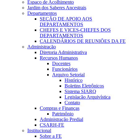
Espaço de Acolhimento
Jardim dos Saberes Ancestrais
Departamentos
SEÇÃO DE APOIO AOS
DEPARTAMENTOS
CHEFES E VICES-CHEFES DOS
DEPARTAMENTOS
CALENDÁRIOS DE REUNIÕES DA FE
Administração
Diretoria Administrativa
Recursos Humanos
Docentes
Funcionários
Arquivo Setorial
Histórico
Boletins Eletrônicos
Sistema SIARQ
Legislação Arquivística
Contato
Compras e Finanças
Patrimônio
Administração Predial
CSARH-FE
Institucional
Sobre a FE