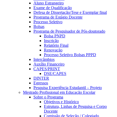
Aluno Estrangeiro
Exame de Qualificação
Defesa de Dissertação/Tese e Exemplar final
Programa de Estágio Docente
Processo Seletivo
Bolsas
Programa de Pesquisador de Pós-doutorado
Bolsa PNPD
Inscrição
Relatório Final
Renovação
Processo Seletivo Bolsas PPPD
Intercâmbios
Auxílio Financeiro
CAPES/PRINT
DSE/CAPES
DINTER
Egressos
Pesquisa Experiência Estudantil – Projeto
Mestrado Profissional em Educação Escolar
Sobre o Programa
Objetivos e Histórico
Estrutura, Linhas de Pesquisa e Corpo
Docente
Comissão de Seleção / Colegiado