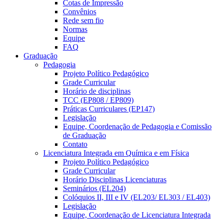
Cotas de Impressão
Convênios
Rede sem fio
Normas
Equipe
FAQ
Graduação
Pedagogia
Projeto Político Pedagógico
Grade Curricular
Horário de disciplinas
TCC (EP808 / EP809)
Práticas Curriculares (EP147)
Legislação
Equipe, Coordenação de Pedagogia e Comissão
de Graduação
Contato
Licenciatura Integrada em Química e em Física
Projeto Político Pedagógico
Grade Curricular
Horário Disciplinas Licenciaturas
Seminários (EL204)
Colóquios II, III e IV (EL203/ EL303 / EL403)
Legislação
Equipe, Coordenação de Licenciatura Integrada