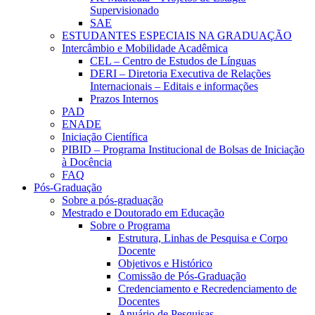
Supervisionado
SAE
ESTUDANTES ESPECIAIS NA GRADUAÇÃO
Intercâmbio e Mobilidade Acadêmica
CEL – Centro de Estudos de Línguas
DERI – Diretoria Executiva de Relações
Internacionais – Editais e informações
Prazos Internos
PAD
ENADE
Iniciação Científica
PIBID – Programa Institucional de Bolsas de Iniciação
à Docência
FAQ
Pós-Graduação
Sobre a pós-graduação
Mestrado e Doutorado em Educação
Sobre o Programa
Estrutura, Linhas de Pesquisa e Corpo
Docente
Objetivos e Histórico
Comissão de Pós-Graduação
Credenciamento e Recredenciamento de
Docentes
Anuário de Pesquisas