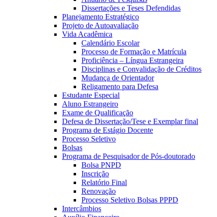
Dissertações e Teses Defendidas
Planejamento Estratégico
Projeto de Autoavaliação
Vida Acadêmica
Calendário Escolar
Processo de Formação e Matrícula
Proficiência – Língua Estrangeira
Disciplinas e Convalidação de Créditos
Mudança de Orientador
Religamento para Defesa
Estudante Especial
Aluno Estrangeiro
Exame de Qualificação
Defesa de Dissertação/Tese e Exemplar final
Programa de Estágio Docente
Processo Seletivo
Bolsas
Programa de Pesquisador de Pós-doutorado
Bolsa PNPD
Inscrição
Relatório Final
Renovação
Processo Seletivo Bolsas PPPD
Intercâmbios