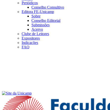
Periódicos
Conselho Consultivo
Editora FE-Unicamp
Sobre
Conselho Editorial
Submissões
Acervo
Clube de Leitores
Expositores
Indicações
FAQ
Menu