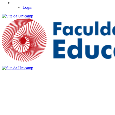
Login