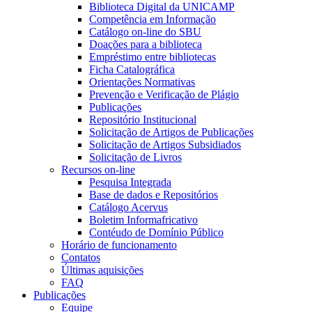
Biblioteca Digital da UNICAMP
Competência em Informação
Catálogo on-line do SBU
Doações para a biblioteca
Empréstimo entre bibliotecas
Ficha Catalográfica
Orientações Normativas
Prevenção e Verificação de Plágio
Publicações
Repositório Institucional
Solicitação de Artigos de Publicações
Solicitação de Artigos Subsidiados
Solicitação de Livros
Recursos on-line
Pesquisa Integrada
Base de dados e Repositórios
Catálogo Acervus
Boletim Informafricativo
Contéudo de Domínio Público
Horário de funcionamento
Contatos
Últimas aquisições
FAQ
Publicações
Equipe