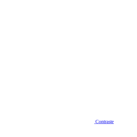
Diminuir fonte
Contraste