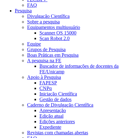
FAQ
Pesquisa
Divulgação Científica
Sobre a pesquisa
Equipamentos multiusuário
Scanner OS 15000
Scan Robot 2.0
Equipe
Grupos de Pesquisa
Boas Práticas em Pesquisa
A pesquisa na FE
Buscador de informações de docentes da
FE/Unicamp
Apoio à Pesquisa
FAPESP
CNPq
Iniciação Científica
Gestão de dados
Caderno de Divulgação Científica
Apresentação
Edição atual
Edições anteriores
Expediente
Revistas com chamadas abertas