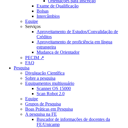
Orientações para Inscrição
Exame de Qualificação
Bolsas
Intercâmbios
Equipe
Serviços
Aproveitamento de Estudos/Convalidação de
Créditos
Aproveitamento de proficiência em língua
estrangeira
Mudança de Orientador
PECIM ↗
FAQ
Pesquisa
Divulgação Científica
Sobre a pesquisa
Equipamentos multiusuário
Scanner OS 15000
Scan Robot 2.0
Equipe
Grupos de Pesquisa
Boas Práticas em Pesquisa
A pesquisa na FE
Buscador de informações de docentes da
FE/Unicamp