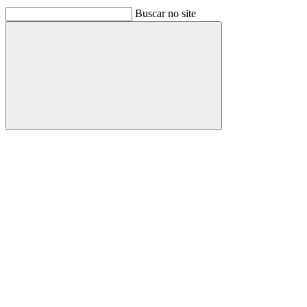
Buscar no site
Buscar
Link para o Facebook
Link para o Linkedin