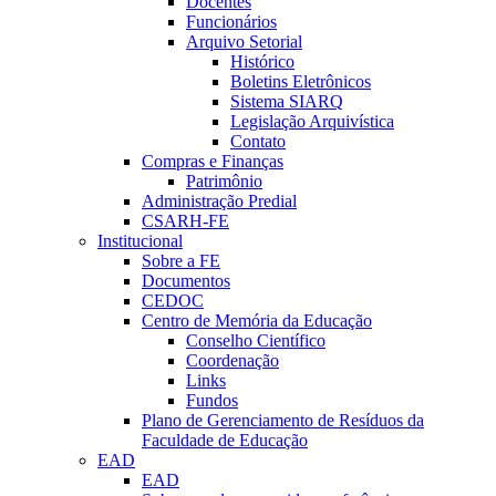
Docentes
Funcionários
Arquivo Setorial
Histórico
Boletins Eletrônicos
Sistema SIARQ
Legislação Arquivística
Contato
Compras e Finanças
Patrimônio
Administração Predial
CSARH-FE
Institucional
Sobre a FE
Documentos
CEDOC
Centro de Memória da Educação
Conselho Científico
Coordenação
Links
Fundos
Plano de Gerenciamento de Resíduos da
Faculdade de Educação
EAD
EAD