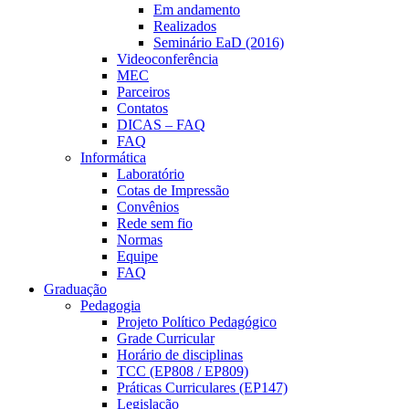
Em andamento
Realizados
Seminário EaD (2016)
Videoconferência
MEC
Parceiros
Contatos
DICAS – FAQ
FAQ
Informática
Laboratório
Cotas de Impressão
Convênios
Rede sem fio
Normas
Equipe
FAQ
Graduação
Pedagogia
Projeto Político Pedagógico
Grade Curricular
Horário de disciplinas
TCC (EP808 / EP809)
Práticas Curriculares (EP147)
Legislação