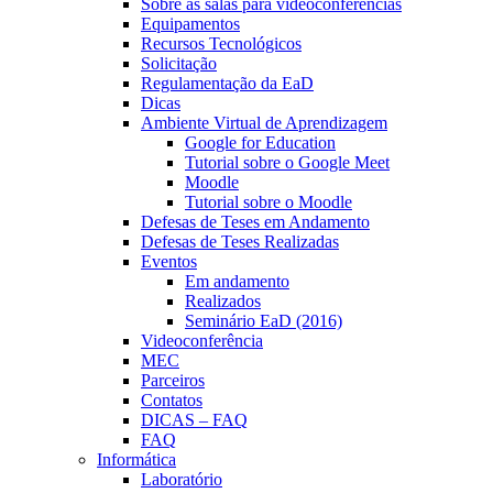
Sobre as salas para videoconferências
Equipamentos
Recursos Tecnológicos
Solicitação
Regulamentação da EaD
Dicas
Ambiente Virtual de Aprendizagem
Google for Education
Tutorial sobre o Google Meet
Moodle
Tutorial sobre o Moodle
Defesas de Teses em Andamento
Defesas de Teses Realizadas
Eventos
Em andamento
Realizados
Seminário EaD (2016)
Videoconferência
MEC
Parceiros
Contatos
DICAS – FAQ
FAQ
Informática
Laboratório