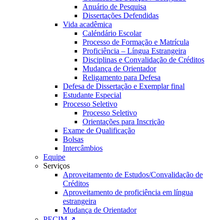
Anuário de Pesquisa
Dissertações Defendidas
Vida acadêmica
Caléndário Escolar
Processo de Formação e Matrícula
Proficiência – Língua Estrangeira
Disciplinas e Convalidação de Créditos
Mudança de Orientador
Religamento para Defesa
Defesa de Dissertação e Exemplar final
Estudante Especial
Processo Seletivo
Processo Seletivo
Orientações para Inscrição
Exame de Qualificação
Bolsas
Intercâmbios
Equipe
Serviços
Aproveitamento de Estudos/Convalidação de
Créditos
Aproveitamento de proficiência em língua
estrangeira
Mudança de Orientador
PECIM ↗