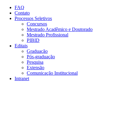
Conteúdo principal
Menu principal
Rodapé
FAQ
Contato
Processos Seletivos
Concursos
Mestrado Acadêmico e Doutorado
Mestrado Profissional
PIBID
Editais
Graduação
Pós-graduação
Pesquisa
Extensão
Comunicação Institucional
Intranet
Aumentar fonte
Diminuir fonte