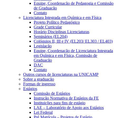
Equipe, Coordenação de Pedagogia e Comissão
de Graduação
Contato
Licenciatura Integrada em Química e em Física
Projeto Político Pedagógico
Grade Curricular
Horário Disciplinas Licenciaturas
Seminários (EL204)
Colóquios II, III e IV (EL203/ EL303 / EL403)
Legislação
Equipe, Coordenação de Licenciatura Integrada
em Química e em Física, Comissão de
Graduação
DAC
Contato
Outros cursos de licenciaturas na UNICAMP
Sobre a graduação
Formas de ingresso
Estágios
Comissão de Estágios
Instrução Normativa de Estágios da FE
Instituições para fins de estágio
LAE – Laboratório de Apoio aos Estágios
Lei Federal
Pré Matrícula – Projetos de Estágio