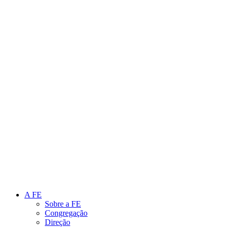
Link para o Instagram
Link para o Youtube
A FE
Sobre a FE
Congregação
Direção