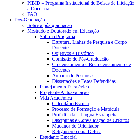
PIBID – Programa Institucional de Bolsas de Iniciação
à Docência
FAQ
Pós-Graduação
Sobre a pós-graduação
Mestrado e Doutorado em Educação
Sobre o Programa
Estrutura, Linhas de Pesquisa e Corpo
Docente
Objetivos e Histórico
Comissão de Pós-Graduação
Credenciamento e Recredenciamento de
Docentes
Anuário de Pesquisas
Dissertações e Teses Defendidas
Planejamento Estratégico
Projeto de Autoavaliação
Vida Acadêmica
Calendário Escolar
Processo de Formação e Matrícula
Proficiência – Língua Estrangeira
Disciplinas e Convalidação de Créditos
Mudança de Orientador
Religamento para Defesa
Estudante Especial