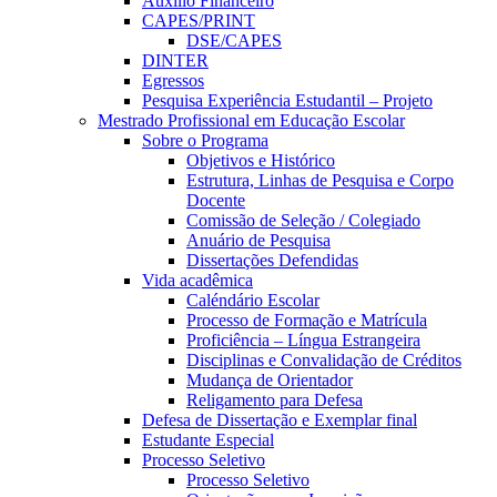
Auxílio Financeiro
CAPES/PRINT
DSE/CAPES
DINTER
Egressos
Pesquisa Experiência Estudantil – Projeto
Mestrado Profissional em Educação Escolar
Sobre o Programa
Objetivos e Histórico
Estrutura, Linhas de Pesquisa e Corpo
Docente
Comissão de Seleção / Colegiado
Anuário de Pesquisa
Dissertações Defendidas
Vida acadêmica
Caléndário Escolar
Processo de Formação e Matrícula
Proficiência – Língua Estrangeira
Disciplinas e Convalidação de Créditos
Mudança de Orientador
Religamento para Defesa
Defesa de Dissertação e Exemplar final
Estudante Especial
Processo Seletivo
Processo Seletivo