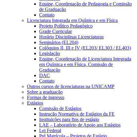
Equipe, Coordenação de Pedagogia e Comissão
de Graduação
Contato
Licenciatura Integrada em Química e em Física
Projeto Político Pedagógico
Grade Curricular
Horário Disciplinas Licenciaturas
Seminários (EL204)
Colóquios II, III e IV (EL203/ EL303 / EL403)
Legislação
Equipe, Coordenação de Licenciatura Integrada
em Química e em Física, Comissão de
Graduação
DAC
Contato
Outros cursos de licenciaturas na UNICAMP
Sobre a graduação
Formas de ingresso
Estágios
Comissão de Estágios
Instrução Normativa de Estágios da FE
Instituições para fins de estágio
LAE – Laboratório de Apoio aos Estágios
Lei Federal
Pré Matrícula – Projetos de Estágio