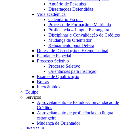
Anuário de Pesquisa
Dissertações Defendidas
Vida acadêmica
Caléndário Escolar
Processo de Formação e Matrícula
Proficiência – Língua Estrangeira
Disciplinas e Convalidação de Créditos
Mudança de Orientador
Religamento para Defesa
Defesa de Dissertação e Exemplar final
Estudante Especial
Processo Seletivo
Processo Seletivo
Orientações para Inscrição
Exame de Qualificação
Bolsas
Intercâmbios
Equipe
Serviços
Aproveitamento de Estudos/Convalidação de
Créditos
Aproveitamento de proficiência em língua
estrangeira
Mudança de Orientador
PECIM ↗