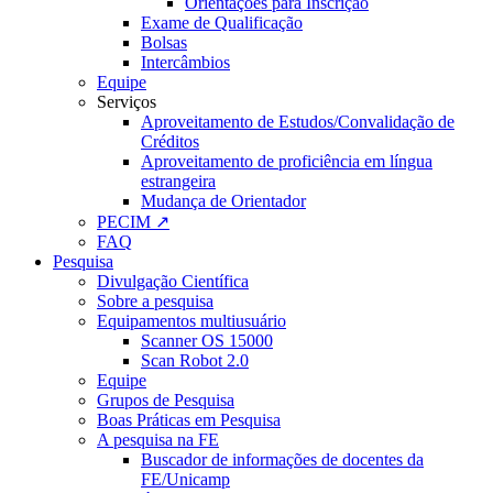
Orientações para Inscrição
Exame de Qualificação
Bolsas
Intercâmbios
Equipe
Serviços
Aproveitamento de Estudos/Convalidação de
Créditos
Aproveitamento de proficiência em língua
estrangeira
Mudança de Orientador
PECIM ↗
FAQ
Pesquisa
Divulgação Científica
Sobre a pesquisa
Equipamentos multiusuário
Scanner OS 15000
Scan Robot 2.0
Equipe
Grupos de Pesquisa
Boas Práticas em Pesquisa
A pesquisa na FE
Buscador de informações de docentes da
FE/Unicamp