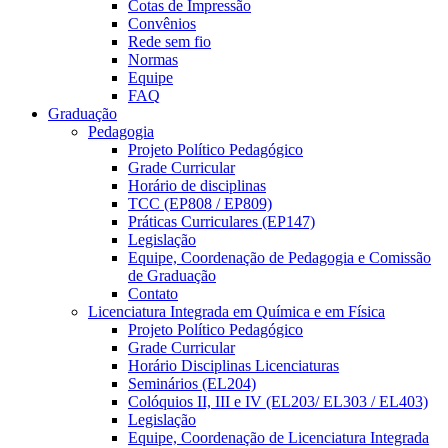
Cotas de Impressão
Convênios
Rede sem fio
Normas
Equipe
FAQ
Graduação
Pedagogia
Projeto Político Pedagógico
Grade Curricular
Horário de disciplinas
TCC (EP808 / EP809)
Práticas Curriculares (EP147)
Legislação
Equipe, Coordenação de Pedagogia e Comissão
de Graduação
Contato
Licenciatura Integrada em Química e em Física
Projeto Político Pedagógico
Grade Curricular
Horário Disciplinas Licenciaturas
Seminários (EL204)
Colóquios II, III e IV (EL203/ EL303 / EL403)
Legislação
Equipe, Coordenação de Licenciatura Integrada