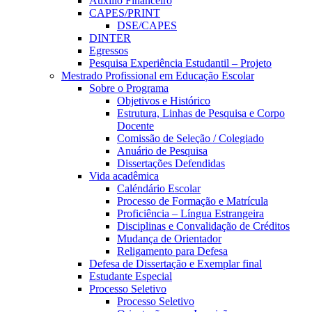
Auxílio Financeiro
CAPES/PRINT
DSE/CAPES
DINTER
Egressos
Pesquisa Experiência Estudantil – Projeto
Mestrado Profissional em Educação Escolar
Sobre o Programa
Objetivos e Histórico
Estrutura, Linhas de Pesquisa e Corpo
Docente
Comissão de Seleção / Colegiado
Anuário de Pesquisa
Dissertações Defendidas
Vida acadêmica
Caléndário Escolar
Processo de Formação e Matrícula
Proficiência – Língua Estrangeira
Disciplinas e Convalidação de Créditos
Mudança de Orientador
Religamento para Defesa
Defesa de Dissertação e Exemplar final
Estudante Especial
Processo Seletivo
Processo Seletivo