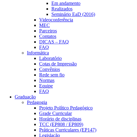
Em andamento
Realizados
Seminário EaD (2016)
Videoconferência
MEC
Parceiros
Contatos
DICAS – FAQ
FAQ
Informática
Laboratório
Cotas de Impressão
Convênios
Rede sem fio
Normas
Equipe
FAQ
Graduação
Pedagogia
Projeto Político Pedagógico
Grade Curricular
Horário de disciplinas
TCC (EP808 / EP809)
Práticas Curriculares (EP147)
Legislação