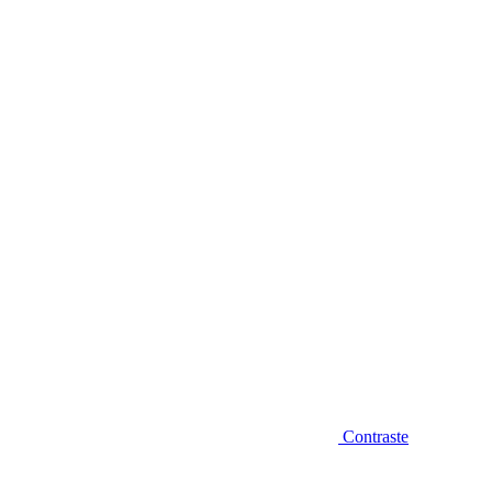
Diminuir fonte
Contraste