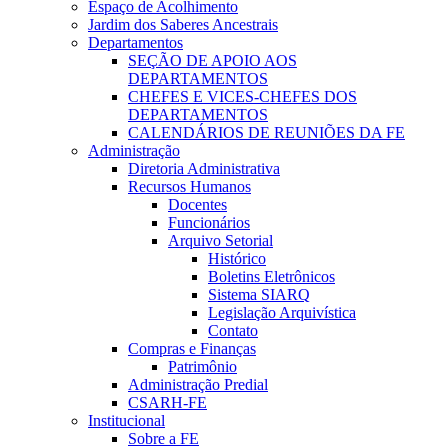
Espaço de Acolhimento
Jardim dos Saberes Ancestrais
Departamentos
SEÇÃO DE APOIO AOS
DEPARTAMENTOS
CHEFES E VICES-CHEFES DOS
DEPARTAMENTOS
CALENDÁRIOS DE REUNIÕES DA FE
Administração
Diretoria Administrativa
Recursos Humanos
Docentes
Funcionários
Arquivo Setorial
Histórico
Boletins Eletrônicos
Sistema SIARQ
Legislação Arquivística
Contato
Compras e Finanças
Patrimônio
Administração Predial
CSARH-FE
Institucional
Sobre a FE