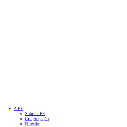
Link para o Instagram
Link para o Youtube
A FE
Sobre a FE
Congregação
Direção