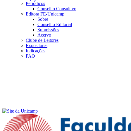
Periódicos
Conselho Consultivo
Editora FE-Unicamp
Sobre
Conselho Editorial
Submissões
Acervo
Clube de Leitores
Expositores
Indicações
FAQ
Menu