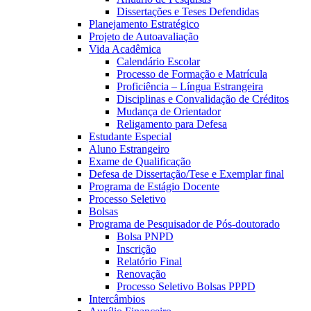
Dissertações e Teses Defendidas
Planejamento Estratégico
Projeto de Autoavaliação
Vida Acadêmica
Calendário Escolar
Processo de Formação e Matrícula
Proficiência – Língua Estrangeira
Disciplinas e Convalidação de Créditos
Mudança de Orientador
Religamento para Defesa
Estudante Especial
Aluno Estrangeiro
Exame de Qualificação
Defesa de Dissertação/Tese e Exemplar final
Programa de Estágio Docente
Processo Seletivo
Bolsas
Programa de Pesquisador de Pós-doutorado
Bolsa PNPD
Inscrição
Relatório Final
Renovação
Processo Seletivo Bolsas PPPD
Intercâmbios