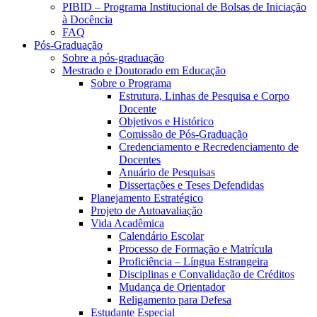
PIBID – Programa Institucional de Bolsas de Iniciação
à Docência
FAQ
Pós-Graduação
Sobre a pós-graduação
Mestrado e Doutorado em Educação
Sobre o Programa
Estrutura, Linhas de Pesquisa e Corpo
Docente
Objetivos e Histórico
Comissão de Pós-Graduação
Credenciamento e Recredenciamento de
Docentes
Anuário de Pesquisas
Dissertações e Teses Defendidas
Planejamento Estratégico
Projeto de Autoavaliação
Vida Acadêmica
Calendário Escolar
Processo de Formação e Matrícula
Proficiência – Língua Estrangeira
Disciplinas e Convalidação de Créditos
Mudança de Orientador
Religamento para Defesa
Estudante Especial