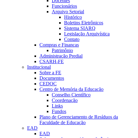
Docentes
Funcionários
Arquivo Setorial
Histórico
Boletins Eletrônicos
Sistema SIARQ
Legislação Arquivística
Contato
Compras e Finanças
Patrimônio
Administração Predial
CSARH-FE
Institucional
Sobre a FE
Documentos
CEDOC
Centro de Memória da Educação
Conselho Científico
Coordenação
Links
Fundos
Plano de Gerenciamento de Resíduos da
Faculdade de Educação
EAD
EAD