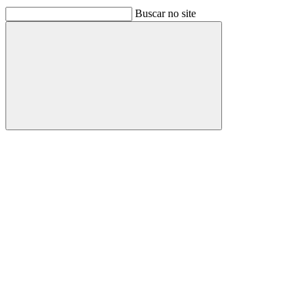
Buscar no site
Buscar
Link para o Facebook
Link para o Linkedin