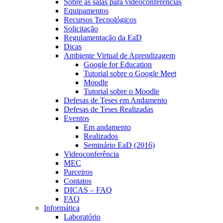
Sobre as salas para videoconferências
Equipamentos
Recursos Tecnológicos
Solicitação
Regulamentação da EaD
Dicas
Ambiente Virtual de Aprendizagem
Google for Education
Tutorial sobre o Google Meet
Moodle
Tutorial sobre o Moodle
Defesas de Teses em Andamento
Defesas de Teses Realizadas
Eventos
Em andamento
Realizados
Seminário EaD (2016)
Videoconferência
MEC
Parceiros
Contatos
DICAS – FAQ
FAQ
Informática
Laboratório