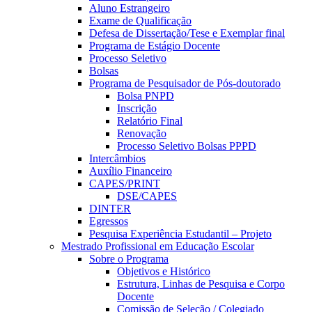
Aluno Estrangeiro
Exame de Qualificação
Defesa de Dissertação/Tese e Exemplar final
Programa de Estágio Docente
Processo Seletivo
Bolsas
Programa de Pesquisador de Pós-doutorado
Bolsa PNPD
Inscrição
Relatório Final
Renovação
Processo Seletivo Bolsas PPPD
Intercâmbios
Auxílio Financeiro
CAPES/PRINT
DSE/CAPES
DINTER
Egressos
Pesquisa Experiência Estudantil – Projeto
Mestrado Profissional em Educação Escolar
Sobre o Programa
Objetivos e Histórico
Estrutura, Linhas de Pesquisa e Corpo
Docente
Comissão de Seleção / Colegiado