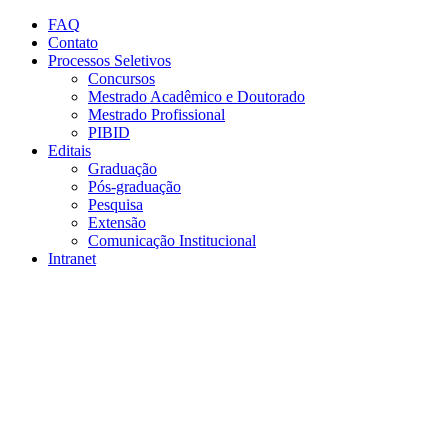
Conteúdo principal
Menu principal
Rodapé
FAQ
Contato
Processos Seletivos
Concursos
Mestrado Acadêmico e Doutorado
Mestrado Profissional
PIBID
Editais
Graduação
Pós-graduação
Pesquisa
Extensão
Comunicação Institucional
Intranet
Aumentar fonte
Diminuir fonte