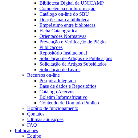
Biblioteca Digital da UNICAMP
Competência em Informação
Catálogo on-line do SBU
Doações para a biblioteca
Empréstimo entre bibliotecas
Ficha Catalográfica
Orientações Normativas
Prevenção e Verificação de Plágio
Publicações
Repositório Institucional
Solicitação de Artigos de Publicações
Solicitação de Artigos Subsidiados
Solicitação de Livros
Recursos on-line
Pesquisa Integrada
Base de dados e Repositórios
Catálogo Acervus
Boletim Informafricativo
Contéudo de Domínio Público
Horário de funcionamento
Contatos
Últimas aquisições
FAQ
Publicações
Equipe