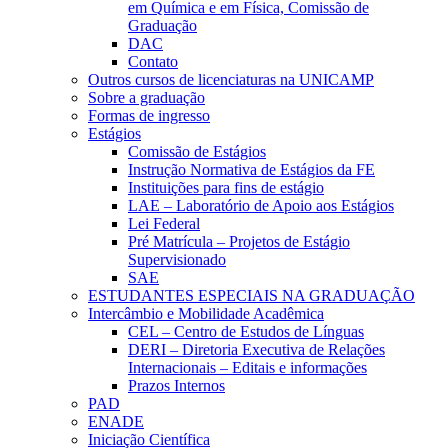
em Química e em Física, Comissão de
Graduação
DAC
Contato
Outros cursos de licenciaturas na UNICAMP
Sobre a graduação
Formas de ingresso
Estágios
Comissão de Estágios
Instrução Normativa de Estágios da FE
Instituições para fins de estágio
LAE – Laboratório de Apoio aos Estágios
Lei Federal
Pré Matrícula – Projetos de Estágio
Supervisionado
SAE
ESTUDANTES ESPECIAIS NA GRADUAÇÃO
Intercâmbio e Mobilidade Acadêmica
CEL – Centro de Estudos de Línguas
DERI – Diretoria Executiva de Relações
Internacionais – Editais e informações
Prazos Internos
PAD
ENADE
Iniciação Científica