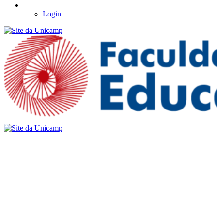
Login