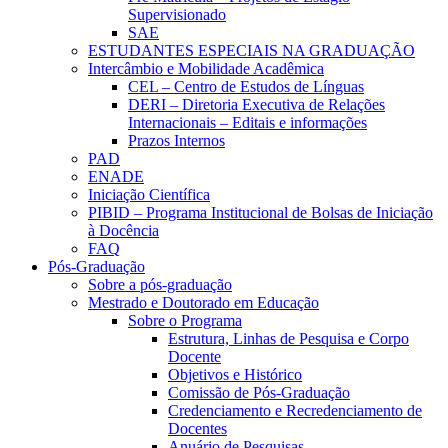
Supervisionado
SAE
ESTUDANTES ESPECIAIS NA GRADUAÇÃO
Intercâmbio e Mobilidade Acadêmica
CEL – Centro de Estudos de Línguas
DERI – Diretoria Executiva de Relações
Internacionais – Editais e informações
Prazos Internos
PAD
ENADE
Iniciação Científica
PIBID – Programa Institucional de Bolsas de Iniciação
à Docência
FAQ
Pós-Graduação
Sobre a pós-graduação
Mestrado e Doutorado em Educação
Sobre o Programa
Estrutura, Linhas de Pesquisa e Corpo
Docente
Objetivos e Histórico
Comissão de Pós-Graduação
Credenciamento e Recredenciamento de
Docentes
Anuário de Pesquisas