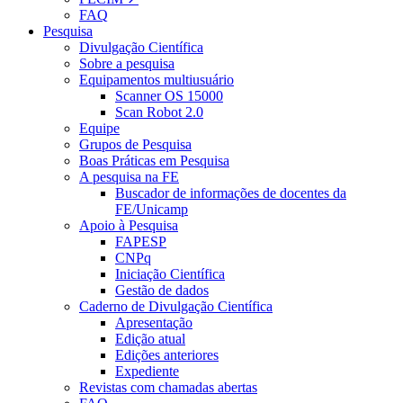
FAQ
Pesquisa
Divulgação Científica
Sobre a pesquisa
Equipamentos multiusuário
Scanner OS 15000
Scan Robot 2.0
Equipe
Grupos de Pesquisa
Boas Práticas em Pesquisa
A pesquisa na FE
Buscador de informações de docentes da
FE/Unicamp
Apoio à Pesquisa
FAPESP
CNPq
Iniciação Científica
Gestão de dados
Caderno de Divulgação Científica
Apresentação
Edição atual
Edições anteriores
Expediente
Revistas com chamadas abertas