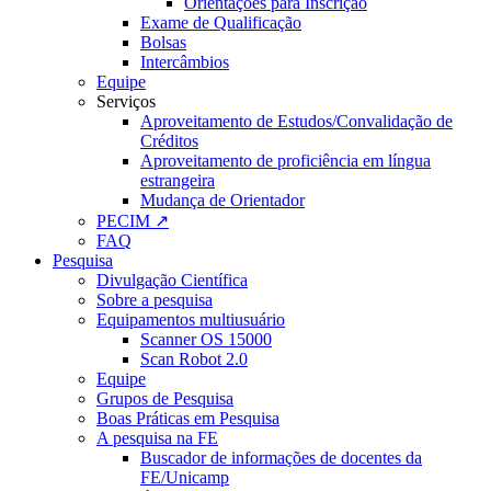
Orientações para Inscrição
Exame de Qualificação
Bolsas
Intercâmbios
Equipe
Serviços
Aproveitamento de Estudos/Convalidação de
Créditos
Aproveitamento de proficiência em língua
estrangeira
Mudança de Orientador
PECIM ↗
FAQ
Pesquisa
Divulgação Científica
Sobre a pesquisa
Equipamentos multiusuário
Scanner OS 15000
Scan Robot 2.0
Equipe
Grupos de Pesquisa
Boas Práticas em Pesquisa
A pesquisa na FE
Buscador de informações de docentes da
FE/Unicamp