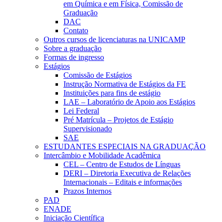
em Química e em Física, Comissão de
Graduação
DAC
Contato
Outros cursos de licenciaturas na UNICAMP
Sobre a graduação
Formas de ingresso
Estágios
Comissão de Estágios
Instrução Normativa de Estágios da FE
Instituições para fins de estágio
LAE – Laboratório de Apoio aos Estágios
Lei Federal
Pré Matrícula – Projetos de Estágio
Supervisionado
SAE
ESTUDANTES ESPECIAIS NA GRADUAÇÃO
Intercâmbio e Mobilidade Acadêmica
CEL – Centro de Estudos de Línguas
DERI – Diretoria Executiva de Relações
Internacionais – Editais e informações
Prazos Internos
PAD
ENADE
Iniciação Científica