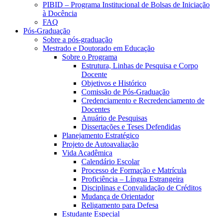
PIBID – Programa Institucional de Bolsas de Iniciação
à Docência
FAQ
Pós-Graduação
Sobre a pós-graduação
Mestrado e Doutorado em Educação
Sobre o Programa
Estrutura, Linhas de Pesquisa e Corpo
Docente
Objetivos e Histórico
Comissão de Pós-Graduação
Credenciamento e Recredenciamento de
Docentes
Anuário de Pesquisas
Dissertações e Teses Defendidas
Planejamento Estratégico
Projeto de Autoavaliação
Vida Acadêmica
Calendário Escolar
Processo de Formação e Matrícula
Proficiência – Língua Estrangeira
Disciplinas e Convalidação de Créditos
Mudança de Orientador
Religamento para Defesa
Estudante Especial