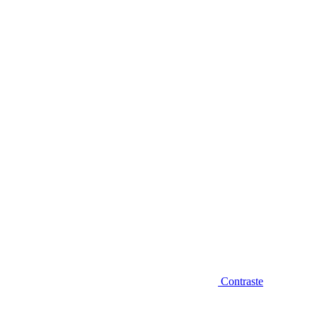
Diminuir fonte
Contraste