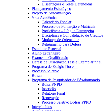
Dissertações e Teses Defendidas
Planejamento Estratégico
Projeto de Autoavaliação
Vida Acadêmica
Calendário Escolar
Processo de Formação e Matrícula
Proficiência – Língua Estrangeira
Disciplinas e Convalidação de Créditos
Mudança de Orientador
Religamento para Defesa
Estudante Especial
Aluno Estrangeiro
Exame de Qualificação
Defesa de Dissertação/Tese e Exemplar final
Programa de Estágio Docente
Processo Seletivo
Bolsas
Programa de Pesquisador de Pós-doutorado
Bolsa PNPD
Inscrição
Relatório Final
Renovação
Processo Seletivo Bolsas PPPD
Intercâmbios