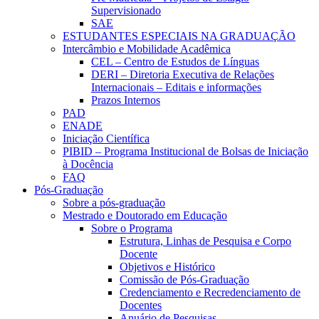
Supervisionado
SAE
ESTUDANTES ESPECIAIS NA GRADUAÇÃO
Intercâmbio e Mobilidade Acadêmica
CEL – Centro de Estudos de Línguas
DERI – Diretoria Executiva de Relações
Internacionais – Editais e informações
Prazos Internos
PAD
ENADE
Iniciação Científica
PIBID – Programa Institucional de Bolsas de Iniciação
à Docência
FAQ
Pós-Graduação
Sobre a pós-graduação
Mestrado e Doutorado em Educação
Sobre o Programa
Estrutura, Linhas de Pesquisa e Corpo
Docente
Objetivos e Histórico
Comissão de Pós-Graduação
Credenciamento e Recredenciamento de
Docentes
Anuário de Pesquisas