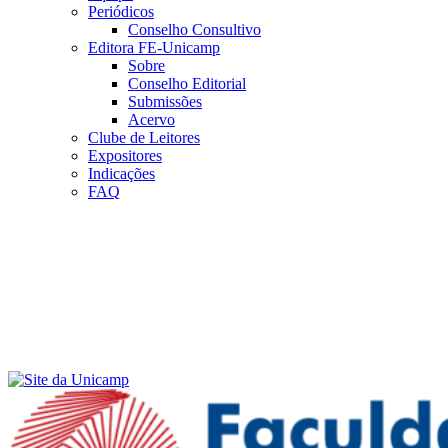
Periódicos
Conselho Consultivo
Editora FE-Unicamp
Sobre
Conselho Editorial
Submissões
Acervo
Clube de Leitores
Expositores
Indicações
FAQ
Menu