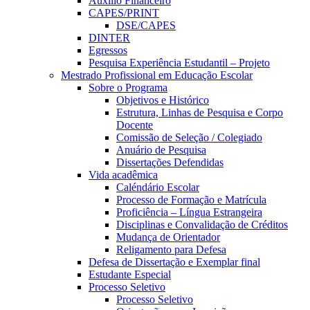
Auxílio Financeiro
CAPES/PRINT
DSE/CAPES
DINTER
Egressos
Pesquisa Experiência Estudantil – Projeto
Mestrado Profissional em Educação Escolar
Sobre o Programa
Objetivos e Histórico
Estrutura, Linhas de Pesquisa e Corpo
Docente
Comissão de Seleção / Colegiado
Anuário de Pesquisa
Dissertações Defendidas
Vida acadêmica
Caléndário Escolar
Processo de Formação e Matrícula
Proficiência – Língua Estrangeira
Disciplinas e Convalidação de Créditos
Mudança de Orientador
Religamento para Defesa
Defesa de Dissertação e Exemplar final
Estudante Especial
Processo Seletivo
Processo Seletivo