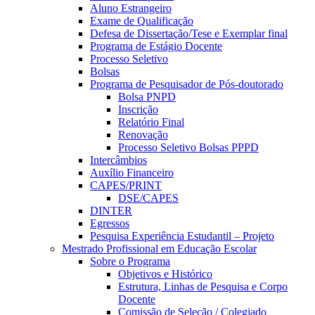
Aluno Estrangeiro
Exame de Qualificação
Defesa de Dissertação/Tese e Exemplar final
Programa de Estágio Docente
Processo Seletivo
Bolsas
Programa de Pesquisador de Pós-doutorado
Bolsa PNPD
Inscrição
Relatório Final
Renovação
Processo Seletivo Bolsas PPPD
Intercâmbios
Auxílio Financeiro
CAPES/PRINT
DSE/CAPES
DINTER
Egressos
Pesquisa Experiência Estudantil – Projeto
Mestrado Profissional em Educação Escolar
Sobre o Programa
Objetivos e Histórico
Estrutura, Linhas de Pesquisa e Corpo
Docente
Comissão de Seleção / Colegiado