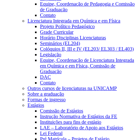
Equipe, Coordenação de Pedagogia e Comissão
de Graduação
Contato
Licenciatura Integrada em Química e em Física
Projeto Político Pedagógico
Grade Curricular
Horário Disciplinas Licenciaturas
Seminários (EL204)
Colóquios II, III e IV (EL203/ EL303 / EL403)
Legislação
Equipe, Coordenação de Licenciatura Integrada
em Química e em Física, Comissão de
Graduação
DAC
Contato
Outros cursos de licenciaturas na UNICAMP
Sobre a graduação
Formas de ingresso
Estágios
Comissão de Estágios
Instrução Normativa de Estágios da FE
Instituições para fins de estágio
LAE – Laboratório de Apoio aos Estágios
Lei Federal
Pré Matrícula – Projetos de Estágio