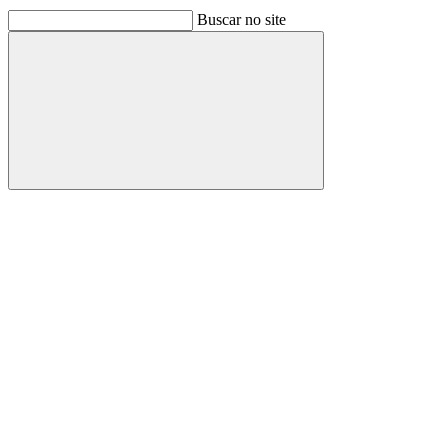
Buscar no site
Buscar
Link para o Facebook
Link para o Linkedin