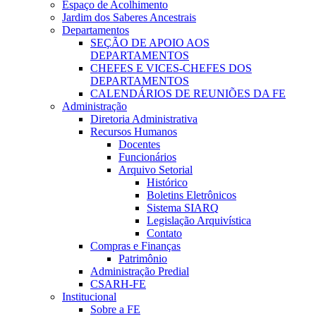
Espaço de Acolhimento
Jardim dos Saberes Ancestrais
Departamentos
SEÇÃO DE APOIO AOS
DEPARTAMENTOS
CHEFES E VICES-CHEFES DOS
DEPARTAMENTOS
CALENDÁRIOS DE REUNIÕES DA FE
Administração
Diretoria Administrativa
Recursos Humanos
Docentes
Funcionários
Arquivo Setorial
Histórico
Boletins Eletrônicos
Sistema SIARQ
Legislação Arquivística
Contato
Compras e Finanças
Patrimônio
Administração Predial
CSARH-FE
Institucional
Sobre a FE