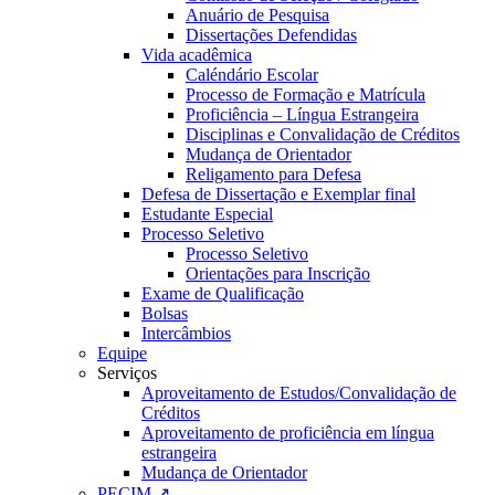
Anuário de Pesquisa
Dissertações Defendidas
Vida acadêmica
Caléndário Escolar
Processo de Formação e Matrícula
Proficiência – Língua Estrangeira
Disciplinas e Convalidação de Créditos
Mudança de Orientador
Religamento para Defesa
Defesa de Dissertação e Exemplar final
Estudante Especial
Processo Seletivo
Processo Seletivo
Orientações para Inscrição
Exame de Qualificação
Bolsas
Intercâmbios
Equipe
Serviços
Aproveitamento de Estudos/Convalidação de
Créditos
Aproveitamento de proficiência em língua
estrangeira
Mudança de Orientador
PECIM ↗