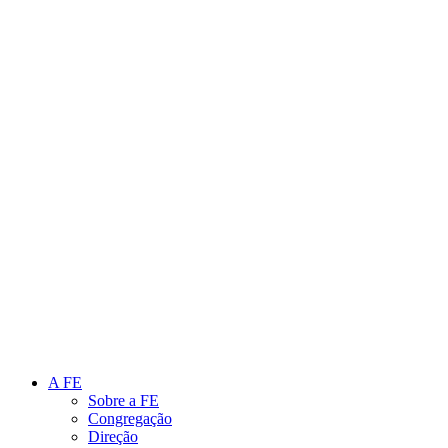
Link para o Instagram
Link para o Youtube
A FE
Sobre a FE
Congregação
Direção