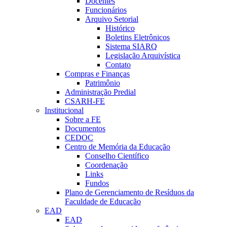
Docentes
Funcionários
Arquivo Setorial
Histórico
Boletins Eletrônicos
Sistema SIARQ
Legislação Arquivística
Contato
Compras e Finanças
Patrimônio
Administração Predial
CSARH-FE
Institucional
Sobre a FE
Documentos
CEDOC
Centro de Memória da Educação
Conselho Científico
Coordenação
Links
Fundos
Plano de Gerenciamento de Resíduos da
Faculdade de Educação
EAD
EAD