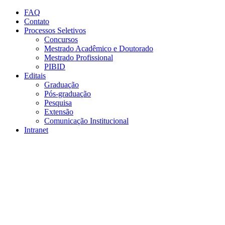
Conteúdo principal
Menu principal
Rodapé
FAQ
Contato
Processos Seletivos
Concursos
Mestrado Acadêmico e Doutorado
Mestrado Profissional
PIBID
Editais
Graduação
Pós-graduação
Pesquisa
Extensão
Comunicação Institucional
Intranet
Aumentar fonte
Diminuir fonte