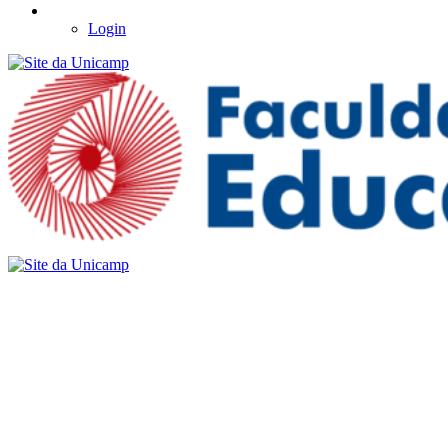
Login