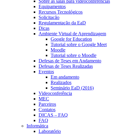
Sobre as salas para videoconferências
Equipamentos
Recursos Tecnológicos
Solicitação
Regulamentação da EaD
Dicas
Ambiente Virtual de Aprendizagem
Google for Education
Tutorial sobre o Google Meet
Moodle
Tutorial sobre o Moodle
Defesas de Teses em Andamento
Defesas de Teses Realizadas
Eventos
Em andamento
Realizados
Seminário EaD (2016)
Videoconferência
MEC
Parceiros
Contatos
DICAS – FAQ
FAQ
Informática
Laboratório