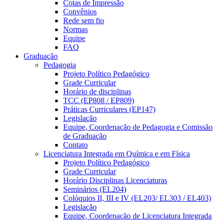
Cotas de Impressão
Convênios
Rede sem fio
Normas
Equipe
FAQ
Graduação
Pedagogia
Projeto Político Pedagógico
Grade Curricular
Horário de disciplinas
TCC (EP808 / EP809)
Práticas Curriculares (EP147)
Legislação
Equipe, Coordenação de Pedagogia e Comissão
de Graduação
Contato
Licenciatura Integrada em Química e em Física
Projeto Político Pedagógico
Grade Curricular
Horário Disciplinas Licenciaturas
Seminários (EL204)
Colóquios II, III e IV (EL203/ EL303 / EL403)
Legislação
Equipe, Coordenação de Licenciatura Integrada