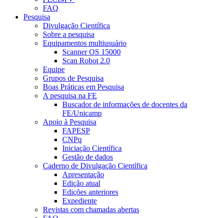
FAQ
Pesquisa
Divulgação Científica
Sobre a pesquisa
Equipamentos multiusuário
Scanner OS 15000
Scan Robot 2.0
Equipe
Grupos de Pesquisa
Boas Práticas em Pesquisa
A pesquisa na FE
Buscador de informações de docentes da
FE/Unicamp
Apoio à Pesquisa
FAPESP
CNPq
Iniciação Científica
Gestão de dados
Caderno de Divulgação Científica
Apresentação
Edição atual
Edições anteriores
Expediente
Revistas com chamadas abertas