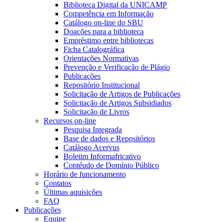
Biblioteca Digital da UNICAMP
Competência em Informação
Catálogo on-line do SBU
Doações para a biblioteca
Empréstimo entre bibliotecas
Ficha Catalográfica
Orientações Normativas
Prevenção e Verificação de Plágio
Publicações
Repositório Institucional
Solicitação de Artigos de Publicações
Solicitação de Artigos Subsidiados
Solicitação de Livros
Recursos on-line
Pesquisa Integrada
Base de dados e Repositórios
Catálogo Acervus
Boletim Informafricativo
Contéudo de Domínio Público
Horário de funcionamento
Contatos
Últimas aquisições
FAQ
Publicações
Equipe