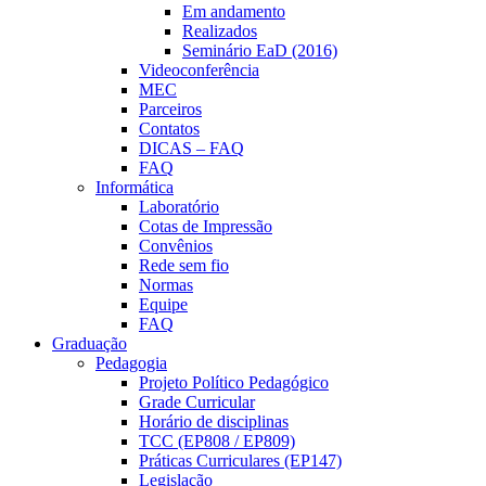
Em andamento
Realizados
Seminário EaD (2016)
Videoconferência
MEC
Parceiros
Contatos
DICAS – FAQ
FAQ
Informática
Laboratório
Cotas de Impressão
Convênios
Rede sem fio
Normas
Equipe
FAQ
Graduação
Pedagogia
Projeto Político Pedagógico
Grade Curricular
Horário de disciplinas
TCC (EP808 / EP809)
Práticas Curriculares (EP147)
Legislação