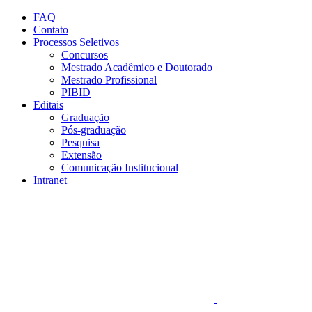
Conteúdo principal
Menu principal
Rodapé
FAQ
Contato
Processos Seletivos
Concursos
Mestrado Acadêmico e Doutorado
Mestrado Profissional
PIBID
Editais
Graduação
Pós-graduação
Pesquisa
Extensão
Comunicação Institucional
Intranet
Aumentar fonte