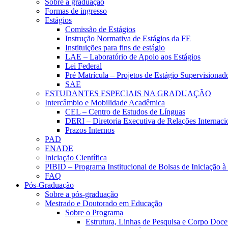
Sobre a graduação
Formas de ingresso
Estágios
Comissão de Estágios
Instrução Normativa de Estágios da FE
Instituições para fins de estágio
LAE – Laboratório de Apoio aos Estágios
Lei Federal
Pré Matrícula – Projetos de Estágio Supervisionad
SAE
ESTUDANTES ESPECIAIS NA GRADUAÇÃO
Intercâmbio e Mobilidade Acadêmica
CEL – Centro de Estudos de Línguas
DERI – Diretoria Executiva de Relações Internacio
Prazos Internos
PAD
ENADE
Iniciação Científica
PIBID – Programa Institucional de Bolsas de Iniciação 
FAQ
Pós-Graduação
Sobre a pós-graduação
Mestrado e Doutorado em Educação
Sobre o Programa
Estrutura, Linhas de Pesquisa e Corpo Doce