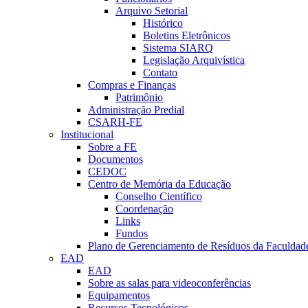
Arquivo Setorial
Histórico
Boletins Eletrônicos
Sistema SIARQ
Legislação Arquivística
Contato
Compras e Finanças
Patrimônio
Administração Predial
CSARH-FE
Institucional
Sobre a FE
Documentos
CEDOC
Centro de Memória da Educação
Conselho Científico
Coordenação
Links
Fundos
Plano de Gerenciamento de Resíduos da Faculdad
EAD
EAD
Sobre as salas para videoconferências
Equipamentos
Recursos Tecnológicos