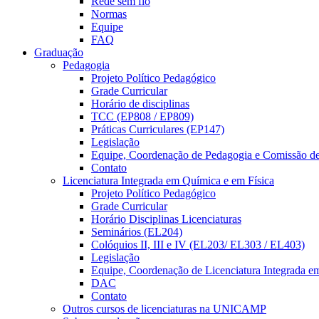
Rede sem fio
Normas
Equipe
FAQ
Graduação
Pedagogia
Projeto Político Pedagógico
Grade Curricular
Horário de disciplinas
TCC (EP808 / EP809)
Práticas Curriculares (EP147)
Legislação
Equipe, Coordenação de Pedagogia e Comissão d
Contato
Licenciatura Integrada em Química e em Física
Projeto Político Pedagógico
Grade Curricular
Horário Disciplinas Licenciaturas
Seminários (EL204)
Colóquios II, III e IV (EL203/ EL303 / EL403)
Legislação
Equipe, Coordenação de Licenciatura Integrada e
DAC
Contato
Outros cursos de licenciaturas na UNICAMP