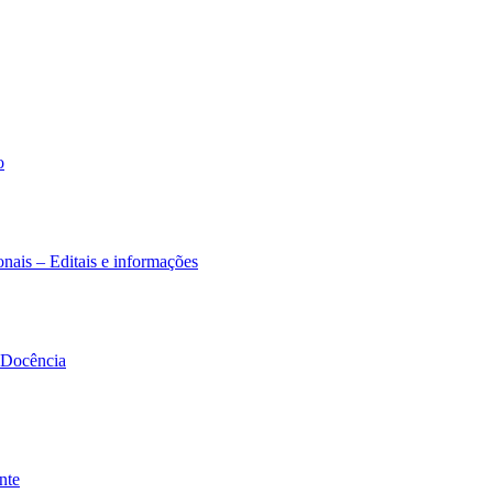
o
nais – Editais e informações
à Docência
nte