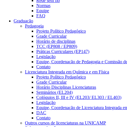
Rede sem fio
Normas
Equipe
FAQ
Graduação
Pedagogia
Projeto Político Pedagógico
Grade Curricular
Horário de disciplinas
TCC (EP808 / EP809)
Práticas Curriculares (EP147)
Legislação
Equipe, Coordenação de Pedagogia e Comissão d
Contato
Licenciatura Integrada em Química e em Física
Projeto Político Pedagógico
Grade Curricular
Horário Disciplinas Licenciaturas
Seminários (EL204)
Colóquios II, III e IV (EL203/ EL303 / EL403)
Legislação
Equipe, Coordenação de Licenciatura Integrada e
DAC
Contato
Outros cursos de licenciaturas na UNICAMP