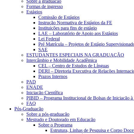
Sobre a graduação
Formas de ingresso
Estágios
Comissão de Estágios
Instrução Normativa de Estágios da FE
Instituições para fins de estágio
LAE – Laboratório de Apoio aos Estágios
Lei Federal
Pré Matrícula – Projetos de Estágio Supervisionad
SAE
ESTUDANTES ESPECIAIS NA GRADUAÇÃO
Intercâmbio e Mobilidade Acadêmica
CEL – Centro de Estudos de Línguas
DERI – Diretoria Executiva de Relações Internacio
Prazos Internos
PAD
ENADE
Iniciação Científica
PIBID – Programa Institucional de Bolsas de Iniciação 
FAQ
Pós-Graduação
Sobre a pós-graduação
Mestrado e Doutorado em Educação
Sobre o Programa
Estrutura, Linhas de Pesquisa e Corpo Doce