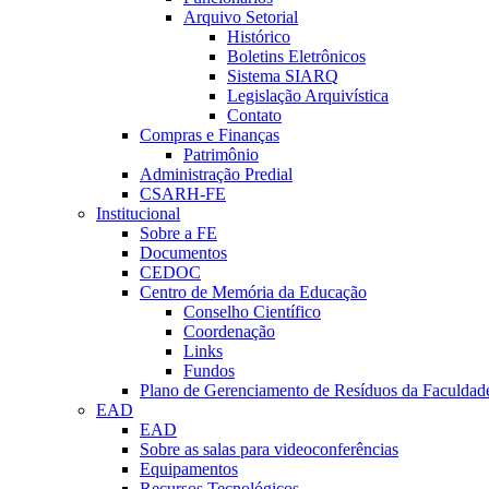
Arquivo Setorial
Histórico
Boletins Eletrônicos
Sistema SIARQ
Legislação Arquivística
Contato
Compras e Finanças
Patrimônio
Administração Predial
CSARH-FE
Institucional
Sobre a FE
Documentos
CEDOC
Centro de Memória da Educação
Conselho Científico
Coordenação
Links
Fundos
Plano de Gerenciamento de Resíduos da Faculdad
EAD
EAD
Sobre as salas para videoconferências
Equipamentos
Recursos Tecnológicos