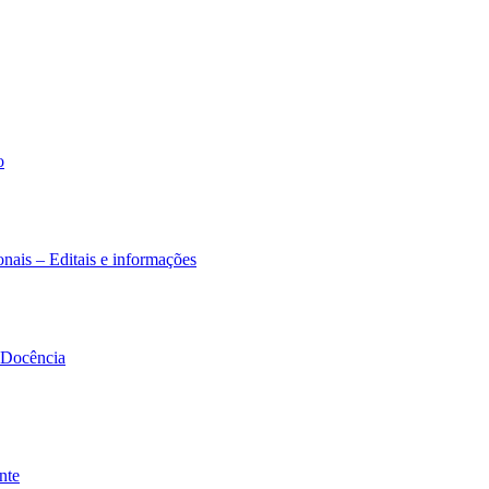
o
nais – Editais e informações
à Docência
nte