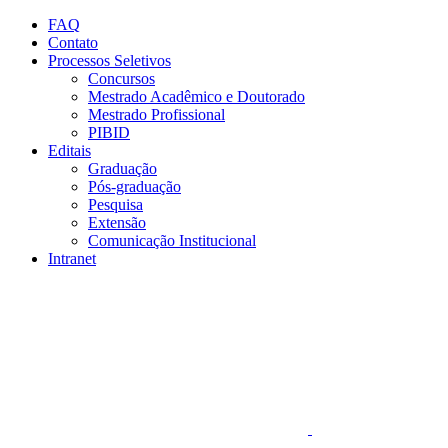
Conteúdo principal
Menu principal
Rodapé
FAQ
Contato
Processos Seletivos
Concursos
Mestrado Acadêmico e Doutorado
Mestrado Profissional
PIBID
Editais
Graduação
Pós-graduação
Pesquisa
Extensão
Comunicação Institucional
Intranet
Aumentar fonte