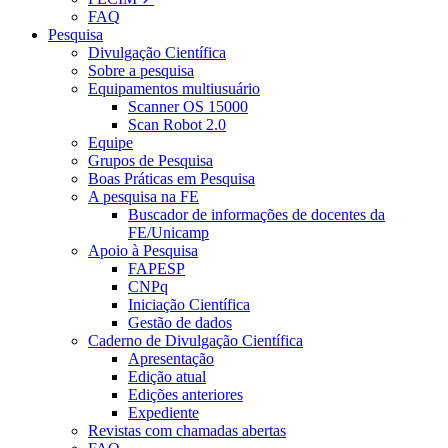
FAQ
Pesquisa
Divulgação Científica
Sobre a pesquisa
Equipamentos multiusuário
Scanner OS 15000
Scan Robot 2.0
Equipe
Grupos de Pesquisa
Boas Práticas em Pesquisa
A pesquisa na FE
Buscador de informações de docentes da
FE/Unicamp
Apoio à Pesquisa
FAPESP
CNPq
Iniciação Científica
Gestão de dados
Caderno de Divulgação Científica
Apresentação
Edição atual
Edições anteriores
Expediente
Revistas com chamadas abertas