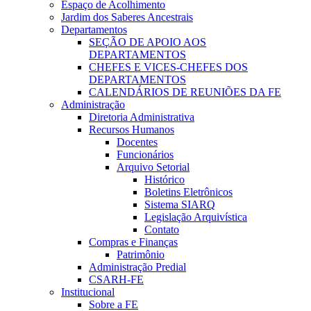
Espaço de Acolhimento
Jardim dos Saberes Ancestrais
Departamentos
SEÇÃO DE APOIO AOS
DEPARTAMENTOS
CHEFES E VICES-CHEFES DOS
DEPARTAMENTOS
CALENDÁRIOS DE REUNIÕES DA FE
Administração
Diretoria Administrativa
Recursos Humanos
Docentes
Funcionários
Arquivo Setorial
Histórico
Boletins Eletrônicos
Sistema SIARQ
Legislação Arquivística
Contato
Compras e Finanças
Patrimônio
Administração Predial
CSARH-FE
Institucional
Sobre a FE