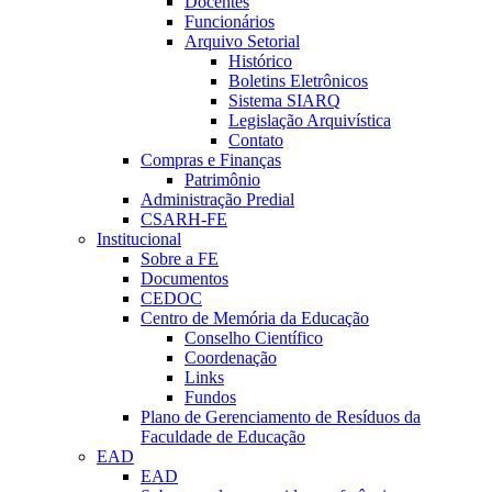
Docentes
Funcionários
Arquivo Setorial
Histórico
Boletins Eletrônicos
Sistema SIARQ
Legislação Arquivística
Contato
Compras e Finanças
Patrimônio
Administração Predial
CSARH-FE
Institucional
Sobre a FE
Documentos
CEDOC
Centro de Memória da Educação
Conselho Científico
Coordenação
Links
Fundos
Plano de Gerenciamento de Resíduos da
Faculdade de Educação
EAD
EAD