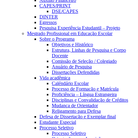
Auxílio Financeiro
CAPES/PRINT
DSE/CAPES
DINTER
Egressos
Pesquisa Experiência Estudantil – Projeto
Mestrado Profissional em Educação Escolar
Sobre o Programa
Objetivos e Histórico
Estrutura, Linhas de Pesquisa e Corpo
Docente
Comissão de Seleção / Colegiado
Anuário de Pesquisa
Dissertações Defendidas
Vida acadêmica
Caléndário Escolar
Processo de Formação e Matrícula
Proficiência – Língua Estrangeira
Disciplinas e Convalidação de Créditos
Mudança de Orientador
Religamento para Defesa
Defesa de Dissertação e Exemplar final
Estudante Especial
Processo Seletivo
Processo Seletivo