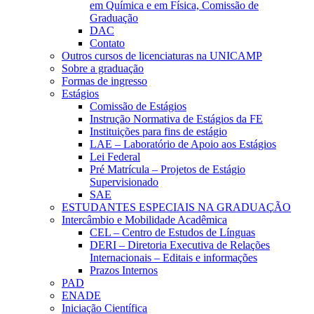
em Química e em Física, Comissão de
Graduação
DAC
Contato
Outros cursos de licenciaturas na UNICAMP
Sobre a graduação
Formas de ingresso
Estágios
Comissão de Estágios
Instrução Normativa de Estágios da FE
Instituições para fins de estágio
LAE – Laboratório de Apoio aos Estágios
Lei Federal
Pré Matrícula – Projetos de Estágio
Supervisionado
SAE
ESTUDANTES ESPECIAIS NA GRADUAÇÃO
Intercâmbio e Mobilidade Acadêmica
CEL – Centro de Estudos de Línguas
DERI – Diretoria Executiva de Relações
Internacionais – Editais e informações
Prazos Internos
PAD
ENADE
Iniciação Científica