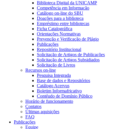
Biblioteca Digital da UNICAMP
Competência em Informação
Catálogo on-line do SBU
Doações para a biblioteca
Empréstimo entre bibliotecas
Ficha Catalográfica
Orientações Normativas
Prevenção e Verificação de Plágio
Publicações
Repositório Institucional
Solicitação de Artigos de Publicações
Solicitação de Artigos Subsidiados
Solicitação de Livros
Recursos on-line
Pesquisa Integrada
Base de dados e Repositórios
Catálogo Acervus
Boletim Informafricativo
Contéudo de Domínio Público
Horário de funcionamento
Contatos
Últimas aquisições
FAQ
Publicações
Equipe