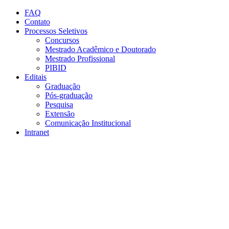
Conteúdo principal
Menu principal
Rodapé
FAQ
Contato
Processos Seletivos
Concursos
Mestrado Acadêmico e Doutorado
Mestrado Profissional
PIBID
Editais
Graduação
Pós-graduação
Pesquisa
Extensão
Comunicação Institucional
Intranet
Aumentar fonte
Diminuir fonte