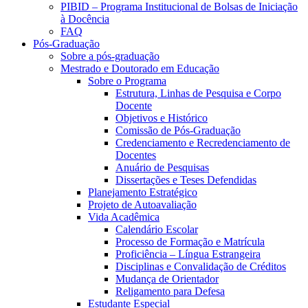
PIBID – Programa Institucional de Bolsas de Iniciação
à Docência
FAQ
Pós-Graduação
Sobre a pós-graduação
Mestrado e Doutorado em Educação
Sobre o Programa
Estrutura, Linhas de Pesquisa e Corpo
Docente
Objetivos e Histórico
Comissão de Pós-Graduação
Credenciamento e Recredenciamento de
Docentes
Anuário de Pesquisas
Dissertações e Teses Defendidas
Planejamento Estratégico
Projeto de Autoavaliação
Vida Acadêmica
Calendário Escolar
Processo de Formação e Matrícula
Proficiência – Língua Estrangeira
Disciplinas e Convalidação de Créditos
Mudança de Orientador
Religamento para Defesa
Estudante Especial