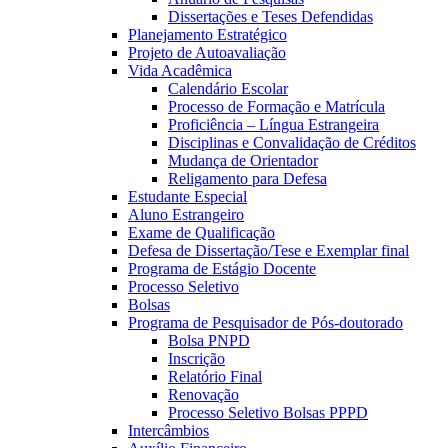
Dissertações e Teses Defendidas
Planejamento Estratégico
Projeto de Autoavaliação
Vida Acadêmica
Calendário Escolar
Processo de Formação e Matrícula
Proficiência – Língua Estrangeira
Disciplinas e Convalidação de Créditos
Mudança de Orientador
Religamento para Defesa
Estudante Especial
Aluno Estrangeiro
Exame de Qualificação
Defesa de Dissertação/Tese e Exemplar final
Programa de Estágio Docente
Processo Seletivo
Bolsas
Programa de Pesquisador de Pós-doutorado
Bolsa PNPD
Inscrição
Relatório Final
Renovação
Processo Seletivo Bolsas PPPD
Intercâmbios