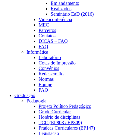
Em andamento
Realizados
Seminário EaD (2016)
Videoconferência
MEC
Parceiros
Contatos
DICAS – FAQ
FAQ
Informática
Laboratório
Cotas de Impressão
Convênios
Rede sem fio
Normas
Equipe
FAQ
Graduação
Pedagogia
Projeto Político Pedagógico
Grade Curricular
Horário de disciplinas
TCC (EP808 / EP809)
Práticas Curriculares (EP147)
Legislação