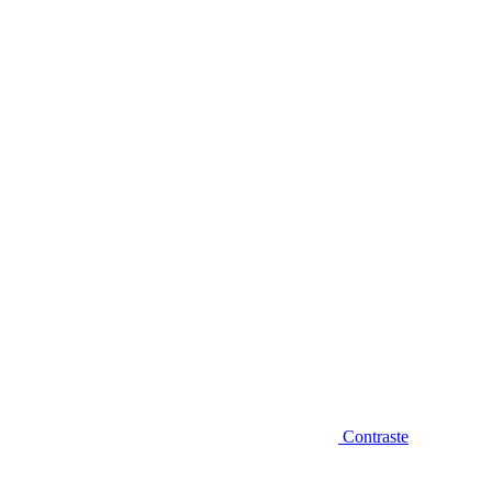
Diminuir fonte
Contraste