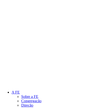
Link para o Instagram
Link para o Youtube
A FE
Sobre a FE
Congregação
Direção