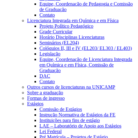
Equipe, Coordenação de Pedagogia e Comissão
de Graduação
Contato
Licenciatura Integrada em Química e em Física
Projeto Político Pedagógico
Grade Curricular
Horário Disciplinas Licenciaturas
Seminários (EL204)
Colóquios II, III e IV (EL203/ EL303 / EL403)
Legislação
Equipe, Coordenação de Licenciatura Integrada
em Química e em Física, Comissão de
Graduação
DAC
Contato
Outros cursos de licenciaturas na UNICAMP
Sobre a graduação
Formas de ingresso
Estágios
Comissão de Estágios
Instrução Normativa de Estágios da FE
Instituições para fins de estágio
LAE – Laboratório de Apoio aos Estágios
Lei Federal
Pré Matrícula – Projetos de Estágio