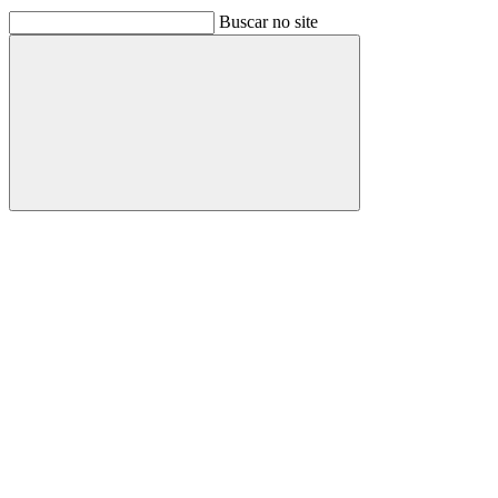
Buscar no site
Buscar
Link para o Facebook
Link para o Linkedin