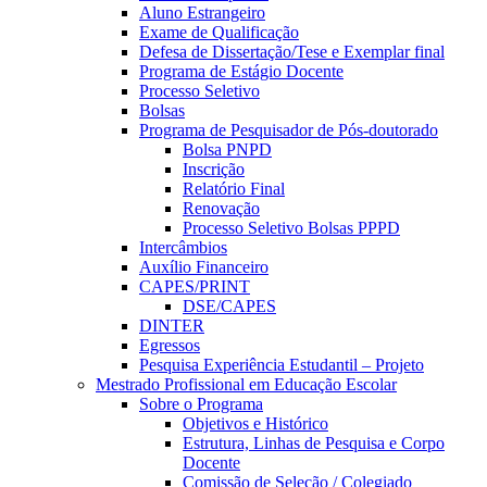
Aluno Estrangeiro
Exame de Qualificação
Defesa de Dissertação/Tese e Exemplar final
Programa de Estágio Docente
Processo Seletivo
Bolsas
Programa de Pesquisador de Pós-doutorado
Bolsa PNPD
Inscrição
Relatório Final
Renovação
Processo Seletivo Bolsas PPPD
Intercâmbios
Auxílio Financeiro
CAPES/PRINT
DSE/CAPES
DINTER
Egressos
Pesquisa Experiência Estudantil – Projeto
Mestrado Profissional em Educação Escolar
Sobre o Programa
Objetivos e Histórico
Estrutura, Linhas de Pesquisa e Corpo
Docente
Comissão de Seleção / Colegiado