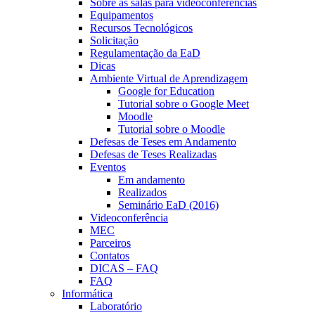
Sobre as salas para videoconferências
Equipamentos
Recursos Tecnológicos
Solicitação
Regulamentação da EaD
Dicas
Ambiente Virtual de Aprendizagem
Google for Education
Tutorial sobre o Google Meet
Moodle
Tutorial sobre o Moodle
Defesas de Teses em Andamento
Defesas de Teses Realizadas
Eventos
Em andamento
Realizados
Seminário EaD (2016)
Videoconferência
MEC
Parceiros
Contatos
DICAS – FAQ
FAQ
Informática
Laboratório