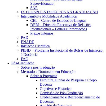
Supervisionado
SAE
ESTUDANTES ESPECIAIS NA GRADUAÇÃO
Intercâmbio e Mobilidade Acadêmica
CEL – Centro de Estudos de Línguas
DERI – Diretoria Executiva de Relações
Internacionais – Editais e informações
Prazos Internos
PAD
ENADE
Iniciação Científica
PIBID – Programa Institucional de Bolsas de Iniciação
à Docência
FAQ
Pós-Graduação
Sobre a pós-graduação
Mestrado e Doutorado em Educação
Sobre o Programa
Estrutura, Linhas de Pesquisa e Corpo
Docente
Objetivos e Histórico
Comissão de Pós-Graduação
Credenciamento e Recredenciamento de
Docentes
Anuário de Pesquisas