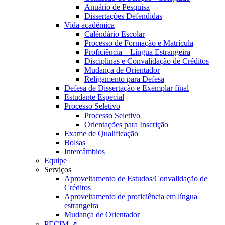
Anuário de Pesquisa
Dissertações Defendidas
Vida acadêmica
Caléndário Escolar
Processo de Formação e Matrícula
Proficiência – Língua Estrangeira
Disciplinas e Convalidação de Créditos
Mudança de Orientador
Religamento para Defesa
Defesa de Dissertação e Exemplar final
Estudante Especial
Processo Seletivo
Processo Seletivo
Orientações para Inscrição
Exame de Qualificação
Bolsas
Intercâmbios
Equipe
Serviços
Aproveitamento de Estudos/Convalidação de
Créditos
Aproveitamento de proficiência em língua
estrangeira
Mudança de Orientador
PECIM ↗