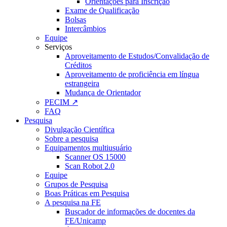
Orientações para Inscrição
Exame de Qualificação
Bolsas
Intercâmbios
Equipe
Serviços
Aproveitamento de Estudos/Convalidação de
Créditos
Aproveitamento de proficiência em língua
estrangeira
Mudança de Orientador
PECIM ↗
FAQ
Pesquisa
Divulgação Científica
Sobre a pesquisa
Equipamentos multiusuário
Scanner OS 15000
Scan Robot 2.0
Equipe
Grupos de Pesquisa
Boas Práticas em Pesquisa
A pesquisa na FE
Buscador de informações de docentes da
FE/Unicamp