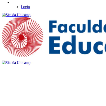
Login