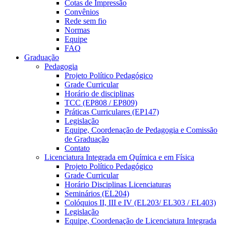
Cotas de Impressão
Convênios
Rede sem fio
Normas
Equipe
FAQ
Graduação
Pedagogia
Projeto Político Pedagógico
Grade Curricular
Horário de disciplinas
TCC (EP808 / EP809)
Práticas Curriculares (EP147)
Legislação
Equipe, Coordenação de Pedagogia e Comissão
de Graduação
Contato
Licenciatura Integrada em Química e em Física
Projeto Político Pedagógico
Grade Curricular
Horário Disciplinas Licenciaturas
Seminários (EL204)
Colóquios II, III e IV (EL203/ EL303 / EL403)
Legislação
Equipe, Coordenação de Licenciatura Integrada