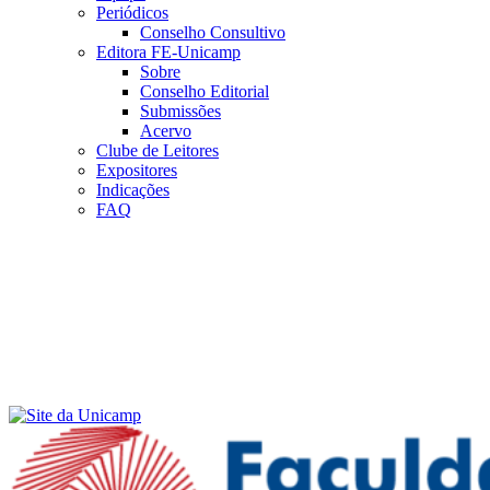
Periódicos
Conselho Consultivo
Editora FE-Unicamp
Sobre
Conselho Editorial
Submissões
Acervo
Clube de Leitores
Expositores
Indicações
FAQ
Menu