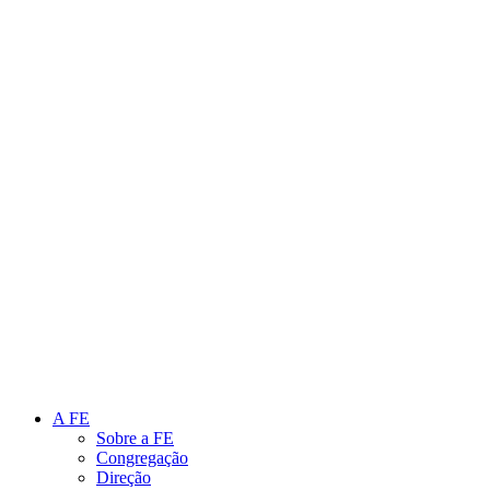
Link para o Instagram
Link para o Youtube
A FE
Sobre a FE
Congregação
Direção