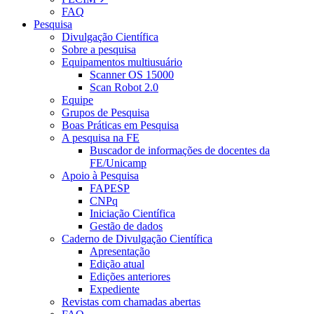
FAQ
Pesquisa
Divulgação Científica
Sobre a pesquisa
Equipamentos multiusuário
Scanner OS 15000
Scan Robot 2.0
Equipe
Grupos de Pesquisa
Boas Práticas em Pesquisa
A pesquisa na FE
Buscador de informações de docentes da
FE/Unicamp
Apoio à Pesquisa
FAPESP
CNPq
Iniciação Científica
Gestão de dados
Caderno de Divulgação Científica
Apresentação
Edição atual
Edições anteriores
Expediente
Revistas com chamadas abertas