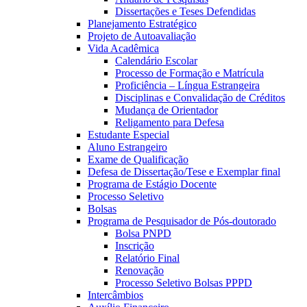
Dissertações e Teses Defendidas
Planejamento Estratégico
Projeto de Autoavaliação
Vida Acadêmica
Calendário Escolar
Processo de Formação e Matrícula
Proficiência – Língua Estrangeira
Disciplinas e Convalidação de Créditos
Mudança de Orientador
Religamento para Defesa
Estudante Especial
Aluno Estrangeiro
Exame de Qualificação
Defesa de Dissertação/Tese e Exemplar final
Programa de Estágio Docente
Processo Seletivo
Bolsas
Programa de Pesquisador de Pós-doutorado
Bolsa PNPD
Inscrição
Relatório Final
Renovação
Processo Seletivo Bolsas PPPD
Intercâmbios