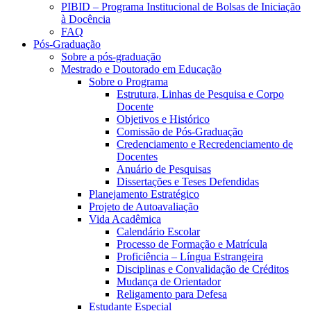
PIBID – Programa Institucional de Bolsas de Iniciação
à Docência
FAQ
Pós-Graduação
Sobre a pós-graduação
Mestrado e Doutorado em Educação
Sobre o Programa
Estrutura, Linhas de Pesquisa e Corpo
Docente
Objetivos e Histórico
Comissão de Pós-Graduação
Credenciamento e Recredenciamento de
Docentes
Anuário de Pesquisas
Dissertações e Teses Defendidas
Planejamento Estratégico
Projeto de Autoavaliação
Vida Acadêmica
Calendário Escolar
Processo de Formação e Matrícula
Proficiência – Língua Estrangeira
Disciplinas e Convalidação de Créditos
Mudança de Orientador
Religamento para Defesa
Estudante Especial