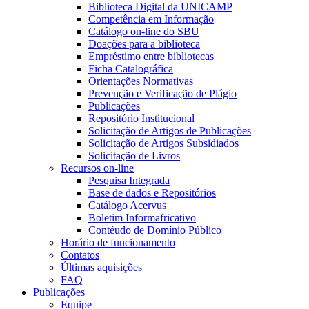
Biblioteca Digital da UNICAMP
Competência em Informação
Catálogo on-line do SBU
Doações para a biblioteca
Empréstimo entre bibliotecas
Ficha Catalográfica
Orientações Normativas
Prevenção e Verificação de Plágio
Publicações
Repositório Institucional
Solicitação de Artigos de Publicações
Solicitação de Artigos Subsidiados
Solicitação de Livros
Recursos on-line
Pesquisa Integrada
Base de dados e Repositórios
Catálogo Acervus
Boletim Informafricativo
Contéudo de Domínio Público
Horário de funcionamento
Contatos
Últimas aquisições
FAQ
Publicações
Equipe