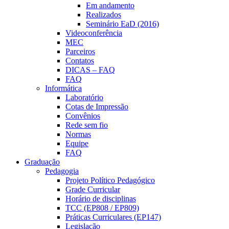
Em andamento
Realizados
Seminário EaD (2016)
Videoconferência
MEC
Parceiros
Contatos
DICAS – FAQ
FAQ
Informática
Laboratório
Cotas de Impressão
Convênios
Rede sem fio
Normas
Equipe
FAQ
Graduação
Pedagogia
Projeto Político Pedagógico
Grade Curricular
Horário de disciplinas
TCC (EP808 / EP809)
Práticas Curriculares (EP147)
Legislação