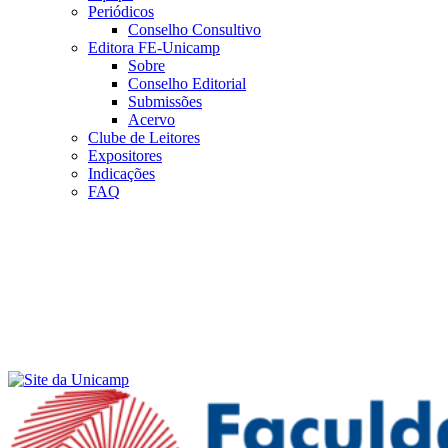
Periódicos
Conselho Consultivo
Editora FE-Unicamp
Sobre
Conselho Editorial
Submissões
Acervo
Clube de Leitores
Expositores
Indicações
FAQ
Menu