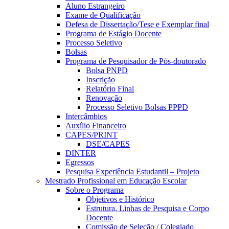
Aluno Estrangeiro
Exame de Qualificação
Defesa de Dissertação/Tese e Exemplar final
Programa de Estágio Docente
Processo Seletivo
Bolsas
Programa de Pesquisador de Pós-doutorado
Bolsa PNPD
Inscrição
Relatório Final
Renovação
Processo Seletivo Bolsas PPPD
Intercâmbios
Auxílio Financeiro
CAPES/PRINT
DSE/CAPES
DINTER
Egressos
Pesquisa Experiência Estudantil – Projeto
Mestrado Profissional em Educação Escolar
Sobre o Programa
Objetivos e Histórico
Estrutura, Linhas de Pesquisa e Corpo
Docente
Comissão de Seleção / Colegiado