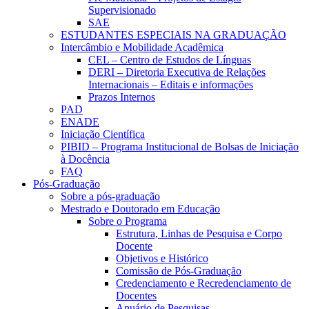
Supervisionado
SAE
ESTUDANTES ESPECIAIS NA GRADUAÇÃO
Intercâmbio e Mobilidade Acadêmica
CEL – Centro de Estudos de Línguas
DERI – Diretoria Executiva de Relações
Internacionais – Editais e informações
Prazos Internos
PAD
ENADE
Iniciação Científica
PIBID – Programa Institucional de Bolsas de Iniciação
à Docência
FAQ
Pós-Graduação
Sobre a pós-graduação
Mestrado e Doutorado em Educação
Sobre o Programa
Estrutura, Linhas de Pesquisa e Corpo
Docente
Objetivos e Histórico
Comissão de Pós-Graduação
Credenciamento e Recredenciamento de
Docentes
Anuário de Pesquisas