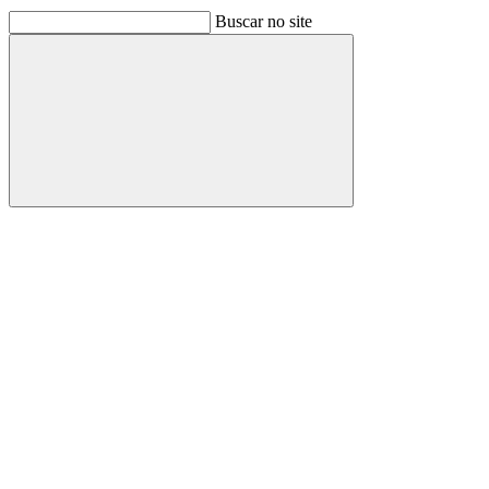
Buscar no site
Buscar
Link para o Facebook
Link para o Linkedin