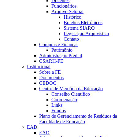
Docentes
Funcionários
Arquivo Setorial
Histórico
Boletins Eletrônicos
Sistema SIARQ
Legislação Arquivística
Contato
Compras e Finanças
Patrimônio
Administração Predial
CSARH-FE
Institucional
Sobre a FE
Documentos
CEDOC
Centro de Memória da Educação
Conselho Científico
Coordenação
Links
Fundos
Plano de Gerenciamento de Resíduos da
Faculdade de Educação
EAD
EAD