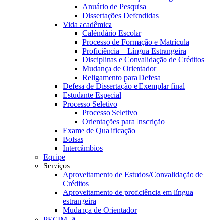
Anuário de Pesquisa
Dissertações Defendidas
Vida acadêmica
Caléndário Escolar
Processo de Formação e Matrícula
Proficiência – Língua Estrangeira
Disciplinas e Convalidação de Créditos
Mudança de Orientador
Religamento para Defesa
Defesa de Dissertação e Exemplar final
Estudante Especial
Processo Seletivo
Processo Seletivo
Orientações para Inscrição
Exame de Qualificação
Bolsas
Intercâmbios
Equipe
Serviços
Aproveitamento de Estudos/Convalidação de
Créditos
Aproveitamento de proficiência em língua
estrangeira
Mudança de Orientador
PECIM ↗