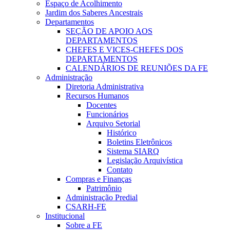
Espaço de Acolhimento
Jardim dos Saberes Ancestrais
Departamentos
SEÇÃO DE APOIO AOS
DEPARTAMENTOS
CHEFES E VICES-CHEFES DOS
DEPARTAMENTOS
CALENDÁRIOS DE REUNIÕES DA FE
Administração
Diretoria Administrativa
Recursos Humanos
Docentes
Funcionários
Arquivo Setorial
Histórico
Boletins Eletrônicos
Sistema SIARQ
Legislação Arquivística
Contato
Compras e Finanças
Patrimônio
Administração Predial
CSARH-FE
Institucional
Sobre a FE