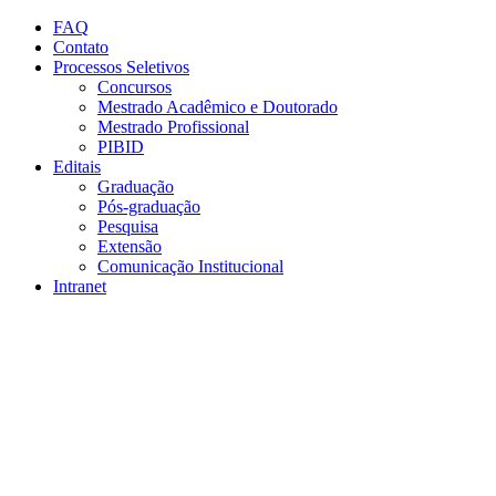
Conteúdo principal
Menu principal
Rodapé
FAQ
Contato
Processos Seletivos
Concursos
Mestrado Acadêmico e Doutorado
Mestrado Profissional
PIBID
Editais
Graduação
Pós-graduação
Pesquisa
Extensão
Comunicação Institucional
Intranet
Aumentar fonte
Diminuir fonte