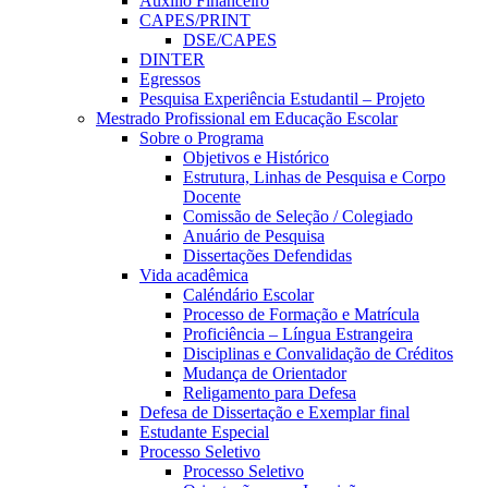
Auxílio Financeiro
CAPES/PRINT
DSE/CAPES
DINTER
Egressos
Pesquisa Experiência Estudantil – Projeto
Mestrado Profissional em Educação Escolar
Sobre o Programa
Objetivos e Histórico
Estrutura, Linhas de Pesquisa e Corpo
Docente
Comissão de Seleção / Colegiado
Anuário de Pesquisa
Dissertações Defendidas
Vida acadêmica
Caléndário Escolar
Processo de Formação e Matrícula
Proficiência – Língua Estrangeira
Disciplinas e Convalidação de Créditos
Mudança de Orientador
Religamento para Defesa
Defesa de Dissertação e Exemplar final
Estudante Especial
Processo Seletivo
Processo Seletivo