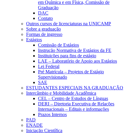
em Química e em Física, Comissão de
Graduação
DAC
Contato
Outros cursos de licenciaturas na UNICAMP
Sobre a graduação
Formas de ingresso
Estágios
Comissão de Estágios
Instrução Normativa de Estágios da FE
Instituições para fins de estágio
LAE – Laboratório de Apoio aos Estágios
Lei Federal
Pré Matrícula – Projetos de Estágio
Supervisionado
SAE
ESTUDANTES ESPECIAIS NA GRADUAÇÃO
Intercâmbio e Mobilidade Acadêmica
CEL – Centro de Estudos de Línguas
DERI – Diretoria Executiva de Relações
Internacionais – Editais e informações
Prazos Internos
PAD
ENADE
Iniciação Científica