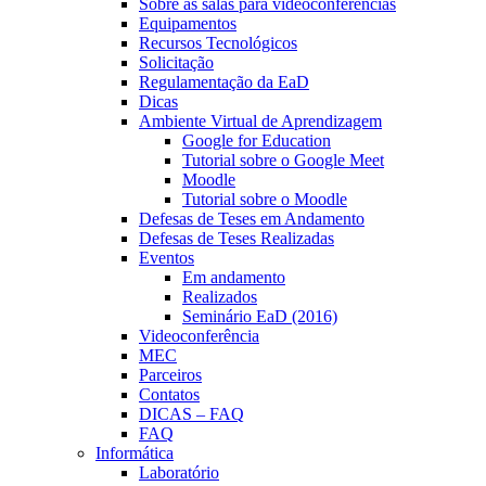
Sobre as salas para videoconferências
Equipamentos
Recursos Tecnológicos
Solicitação
Regulamentação da EaD
Dicas
Ambiente Virtual de Aprendizagem
Google for Education
Tutorial sobre o Google Meet
Moodle
Tutorial sobre o Moodle
Defesas de Teses em Andamento
Defesas de Teses Realizadas
Eventos
Em andamento
Realizados
Seminário EaD (2016)
Videoconferência
MEC
Parceiros
Contatos
DICAS – FAQ
FAQ
Informática
Laboratório