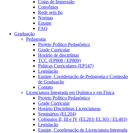
Cotas de Impressão
Convênios
Rede sem fio
Normas
Equipe
FAQ
Graduação
Pedagogia
Projeto Político Pedagógico
Grade Curricular
Horário de disciplinas
TCC (EP808 / EP809)
Práticas Curriculares (EP147)
Legislação
Equipe, Coordenação de Pedagogia e Comissão
de Graduação
Contato
Licenciatura Integrada em Química e em Física
Projeto Político Pedagógico
Grade Curricular
Horário Disciplinas Licenciaturas
Seminários (EL204)
Colóquios II, III e IV (EL203/ EL303 / EL403)
Legislação
Equipe, Coordenação de Licenciatura Integrada