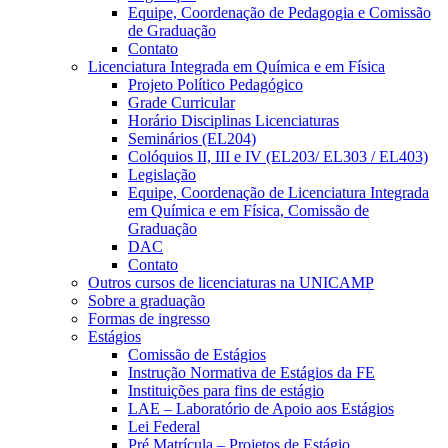
Equipe, Coordenação de Pedagogia e Comissão
de Graduação
Contato
Licenciatura Integrada em Química e em Física
Projeto Político Pedagógico
Grade Curricular
Horário Disciplinas Licenciaturas
Seminários (EL204)
Colóquios II, III e IV (EL203/ EL303 / EL403)
Legislação
Equipe, Coordenação de Licenciatura Integrada
em Química e em Física, Comissão de
Graduação
DAC
Contato
Outros cursos de licenciaturas na UNICAMP
Sobre a graduação
Formas de ingresso
Estágios
Comissão de Estágios
Instrução Normativa de Estágios da FE
Instituições para fins de estágio
LAE – Laboratório de Apoio aos Estágios
Lei Federal
Pré Matrícula – Projetos de Estágio