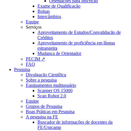
Orientações para Inscrição
Exame de Qualificação
Bolsas
Intercâmbios
Equipe
Serviços
Aproveitamento de Estudos/Convalidação de
Créditos
Aproveitamento de proficiência em língua
estrangeira
Mudança de Orientador
PECIM ↗
FAQ
Pesquisa
Divulgação Científica
Sobre a pesquisa
Equipamentos multiusuário
Scanner OS 15000
Scan Robot 2.0
Equipe
Grupos de Pesquisa
Boas Práticas em Pesquisa
A pesquisa na FE
Buscador de informações de docentes da
FE/Unicamp