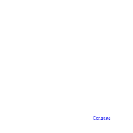
Diminuir fonte
Contraste