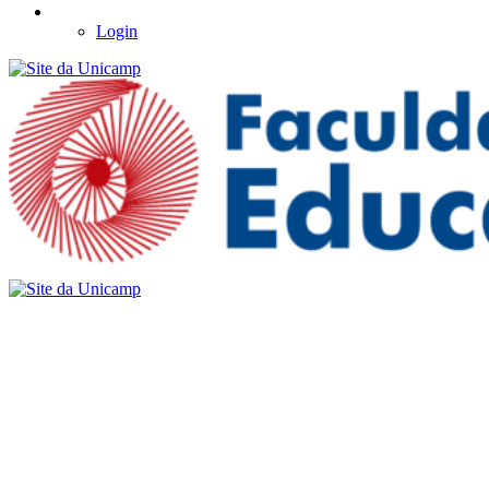
Login