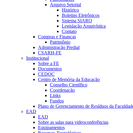
Arquivo Setorial
Histórico
Boletins Eletrônicos
Sistema SIARQ
Legislação Arquivística
Contato
Compras e Finanças
Patrimônio
Administração Predial
CSARH-FE
Institucional
Sobre a FE
Documentos
CEDOC
Centro de Memória da Educação
Conselho Científico
Coordenação
Links
Fundos
Plano de Gerenciamento de Resíduos da Faculdad
EAD
EAD
Sobre as salas para videoconferências
Equipamentos
Recursos Tecnológicos