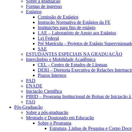
Sobre a graduação
Formas de ingresso
Estágios
Comissão de Estágios
Instrução Normativa de Estágios da FE
Instituições para fins de estágio
LAE – Laboratório de Apoio aos Estágios
Lei Federal
Pré Matrícula – Projetos de Estágio Supervisionad
SAE
ESTUDANTES ESPECIAIS NA GRADUAÇÃO
Intercâmbio e Mobilidade Acadêmica
CEL – Centro de Estudos de Línguas
DERI – Diretoria Executiva de Relações Internacio
Prazos Internos
PAD
ENADE
Iniciação Científica
PIBID – Programa Institucional de Bolsas de Iniciação 
FAQ
Pós-Graduação
Sobre a pós-graduação
Mestrado e Doutorado em Educação
Sobre o Programa
Estrutura, Linhas de Pesquisa e Corpo Doce