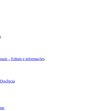
o
nais – Editais e informações
à Docência
nte