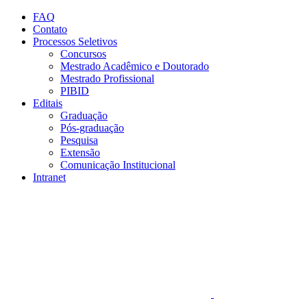
Conteúdo principal
Menu principal
Rodapé
FAQ
Contato
Processos Seletivos
Concursos
Mestrado Acadêmico e Doutorado
Mestrado Profissional
PIBID
Editais
Graduação
Pós-graduação
Pesquisa
Extensão
Comunicação Institucional
Intranet
Aumentar fonte