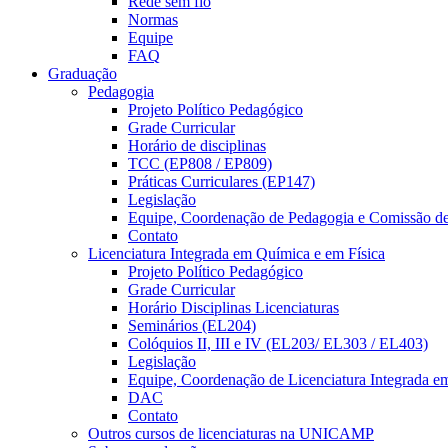
Rede sem fio
Normas
Equipe
FAQ
Graduação
Pedagogia
Projeto Político Pedagógico
Grade Curricular
Horário de disciplinas
TCC (EP808 / EP809)
Práticas Curriculares (EP147)
Legislação
Equipe, Coordenação de Pedagogia e Comissão d
Contato
Licenciatura Integrada em Química e em Física
Projeto Político Pedagógico
Grade Curricular
Horário Disciplinas Licenciaturas
Seminários (EL204)
Colóquios II, III e IV (EL203/ EL303 / EL403)
Legislação
Equipe, Coordenação de Licenciatura Integrada e
DAC
Contato
Outros cursos de licenciaturas na UNICAMP