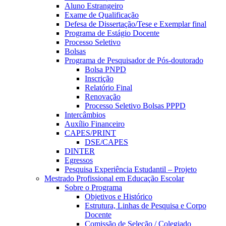
Aluno Estrangeiro
Exame de Qualificação
Defesa de Dissertação/Tese e Exemplar final
Programa de Estágio Docente
Processo Seletivo
Bolsas
Programa de Pesquisador de Pós-doutorado
Bolsa PNPD
Inscrição
Relatório Final
Renovação
Processo Seletivo Bolsas PPPD
Intercâmbios
Auxílio Financeiro
CAPES/PRINT
DSE/CAPES
DINTER
Egressos
Pesquisa Experiência Estudantil – Projeto
Mestrado Profissional em Educação Escolar
Sobre o Programa
Objetivos e Histórico
Estrutura, Linhas de Pesquisa e Corpo
Docente
Comissão de Seleção / Colegiado