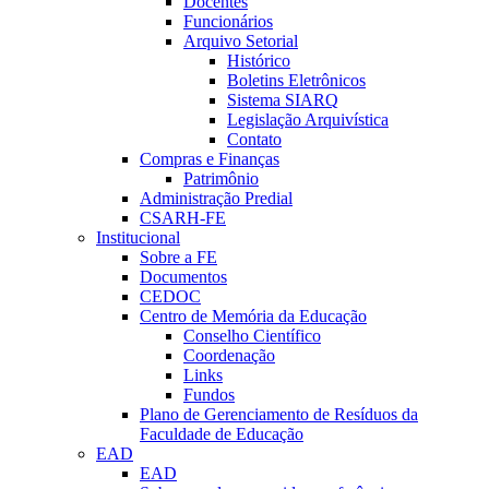
Docentes
Funcionários
Arquivo Setorial
Histórico
Boletins Eletrônicos
Sistema SIARQ
Legislação Arquivística
Contato
Compras e Finanças
Patrimônio
Administração Predial
CSARH-FE
Institucional
Sobre a FE
Documentos
CEDOC
Centro de Memória da Educação
Conselho Científico
Coordenação
Links
Fundos
Plano de Gerenciamento de Resíduos da
Faculdade de Educação
EAD
EAD