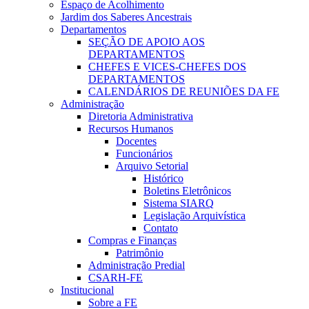
Espaço de Acolhimento
Jardim dos Saberes Ancestrais
Departamentos
SEÇÃO DE APOIO AOS
DEPARTAMENTOS
CHEFES E VICES-CHEFES DOS
DEPARTAMENTOS
CALENDÁRIOS DE REUNIÕES DA FE
Administração
Diretoria Administrativa
Recursos Humanos
Docentes
Funcionários
Arquivo Setorial
Histórico
Boletins Eletrônicos
Sistema SIARQ
Legislação Arquivística
Contato
Compras e Finanças
Patrimônio
Administração Predial
CSARH-FE
Institucional
Sobre a FE