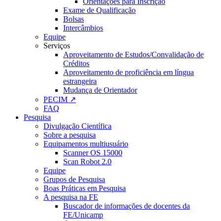
Orientações para Inscrição
Exame de Qualificação
Bolsas
Intercâmbios
Equipe
Serviços
Aproveitamento de Estudos/Convalidação de
Créditos
Aproveitamento de proficiência em língua
estrangeira
Mudança de Orientador
PECIM ↗
FAQ
Pesquisa
Divulgação Científica
Sobre a pesquisa
Equipamentos multiusuário
Scanner OS 15000
Scan Robot 2.0
Equipe
Grupos de Pesquisa
Boas Práticas em Pesquisa
A pesquisa na FE
Buscador de informações de docentes da
FE/Unicamp