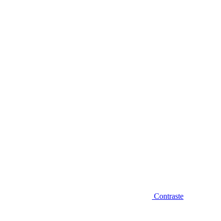
Diminuir fonte
Contraste