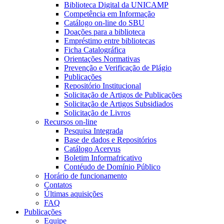
Biblioteca Digital da UNICAMP
Competência em Informação
Catálogo on-line do SBU
Doações para a biblioteca
Empréstimo entre bibliotecas
Ficha Catalográfica
Orientações Normativas
Prevenção e Verificação de Plágio
Publicações
Repositório Institucional
Solicitação de Artigos de Publicações
Solicitação de Artigos Subsidiados
Solicitação de Livros
Recursos on-line
Pesquisa Integrada
Base de dados e Repositórios
Catálogo Acervus
Boletim Informafricativo
Contéudo de Domínio Público
Horário de funcionamento
Contatos
Últimas aquisições
FAQ
Publicações
Equipe