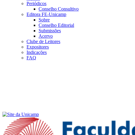
Periódicos
Conselho Consultivo
Editora FE-Unicamp
Sobre
Conselho Editorial
Submissões
Acervo
Clube de Leitores
Expositores
Indicações
FAQ
Menu