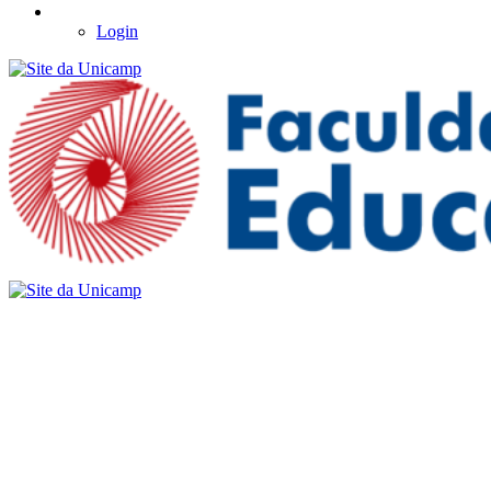
Login