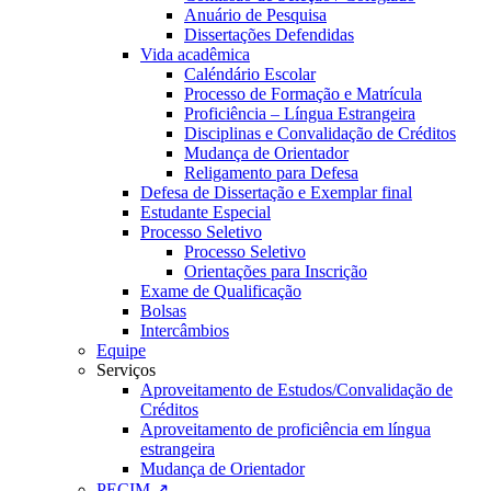
Anuário de Pesquisa
Dissertações Defendidas
Vida acadêmica
Caléndário Escolar
Processo de Formação e Matrícula
Proficiência – Língua Estrangeira
Disciplinas e Convalidação de Créditos
Mudança de Orientador
Religamento para Defesa
Defesa de Dissertação e Exemplar final
Estudante Especial
Processo Seletivo
Processo Seletivo
Orientações para Inscrição
Exame de Qualificação
Bolsas
Intercâmbios
Equipe
Serviços
Aproveitamento de Estudos/Convalidação de
Créditos
Aproveitamento de proficiência em língua
estrangeira
Mudança de Orientador
PECIM ↗