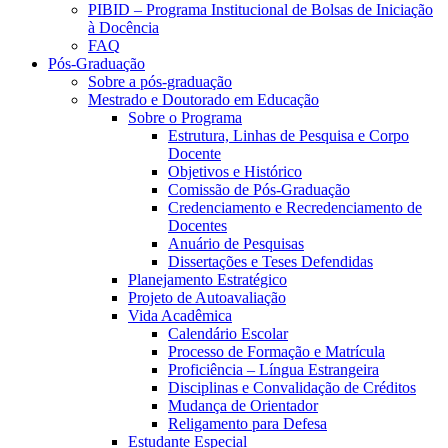
PIBID – Programa Institucional de Bolsas de Iniciação
à Docência
FAQ
Pós-Graduação
Sobre a pós-graduação
Mestrado e Doutorado em Educação
Sobre o Programa
Estrutura, Linhas de Pesquisa e Corpo
Docente
Objetivos e Histórico
Comissão de Pós-Graduação
Credenciamento e Recredenciamento de
Docentes
Anuário de Pesquisas
Dissertações e Teses Defendidas
Planejamento Estratégico
Projeto de Autoavaliação
Vida Acadêmica
Calendário Escolar
Processo de Formação e Matrícula
Proficiência – Língua Estrangeira
Disciplinas e Convalidação de Créditos
Mudança de Orientador
Religamento para Defesa
Estudante Especial