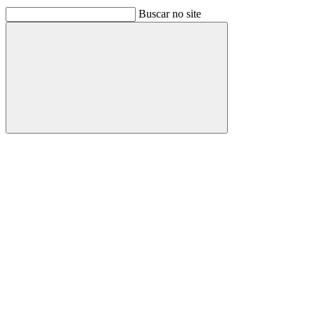
Buscar no site
Buscar
Link para o Facebook
Link para o Linkedin