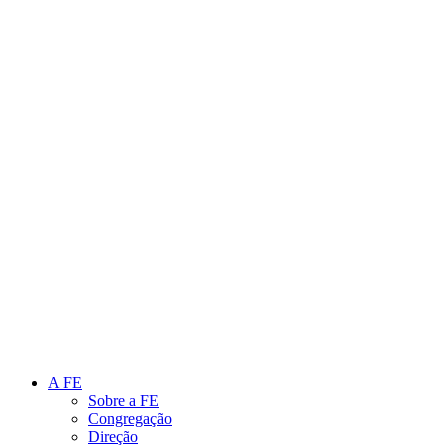
Link para o Instagram
Link para o Youtube
A FE
Sobre a FE
Congregação
Direção