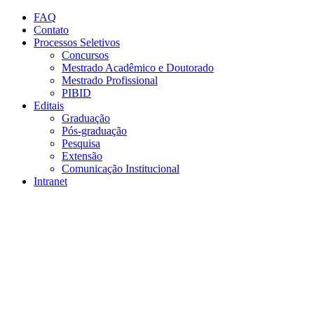
Conteúdo principal
Menu principal
Rodapé
FAQ
Contato
Processos Seletivos
Concursos
Mestrado Acadêmico e Doutorado
Mestrado Profissional
PIBID
Editais
Graduação
Pós-graduação
Pesquisa
Extensão
Comunicação Institucional
Intranet
Aumentar fonte
Diminuir fonte