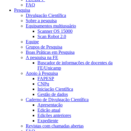
FAQ
Pesquisa
Divulgação Científica
Sobre a pesquisa
Equipamentos multiusuário
Scanner OS 15000
Scan Robot 2.0
Equipe
Grupos de Pesquisa
Boas Práticas em Pesquisa
A pesquisa na FE
Buscador de informações de docentes da
FE/Unicamp
Apoio à Pesquisa
FAPESP
CNPq
Iniciação Científica
Gestão de dados
Caderno de Divulgação Científica
Apresentação
Edição atual
Edições anteriores
Expediente
Revistas com chamadas abertas