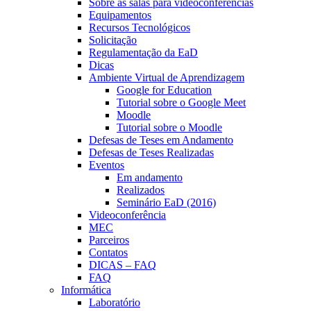
Sobre as salas para videoconferências
Equipamentos
Recursos Tecnológicos
Solicitação
Regulamentação da EaD
Dicas
Ambiente Virtual de Aprendizagem
Google for Education
Tutorial sobre o Google Meet
Moodle
Tutorial sobre o Moodle
Defesas de Teses em Andamento
Defesas de Teses Realizadas
Eventos
Em andamento
Realizados
Seminário EaD (2016)
Videoconferência
MEC
Parceiros
Contatos
DICAS – FAQ
FAQ
Informática
Laboratório