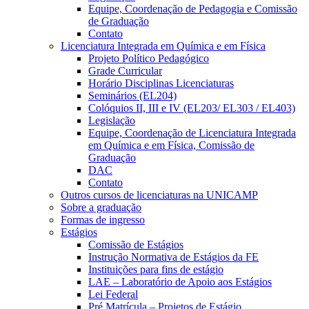
Equipe, Coordenação de Pedagogia e Comissão
de Graduação
Contato
Licenciatura Integrada em Química e em Física
Projeto Político Pedagógico
Grade Curricular
Horário Disciplinas Licenciaturas
Seminários (EL204)
Colóquios II, III e IV (EL203/ EL303 / EL403)
Legislação
Equipe, Coordenação de Licenciatura Integrada
em Química e em Física, Comissão de
Graduação
DAC
Contato
Outros cursos de licenciaturas na UNICAMP
Sobre a graduação
Formas de ingresso
Estágios
Comissão de Estágios
Instrução Normativa de Estágios da FE
Instituições para fins de estágio
LAE – Laboratório de Apoio aos Estágios
Lei Federal
Pré Matrícula – Projetos de Estágio