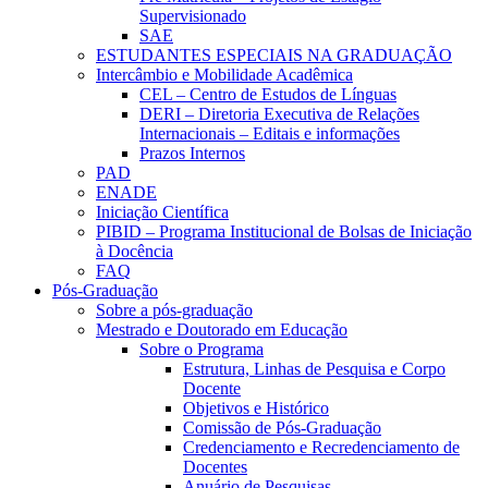
Supervisionado
SAE
ESTUDANTES ESPECIAIS NA GRADUAÇÃO
Intercâmbio e Mobilidade Acadêmica
CEL – Centro de Estudos de Línguas
DERI – Diretoria Executiva de Relações
Internacionais – Editais e informações
Prazos Internos
PAD
ENADE
Iniciação Científica
PIBID – Programa Institucional de Bolsas de Iniciação
à Docência
FAQ
Pós-Graduação
Sobre a pós-graduação
Mestrado e Doutorado em Educação
Sobre o Programa
Estrutura, Linhas de Pesquisa e Corpo
Docente
Objetivos e Histórico
Comissão de Pós-Graduação
Credenciamento e Recredenciamento de
Docentes
Anuário de Pesquisas