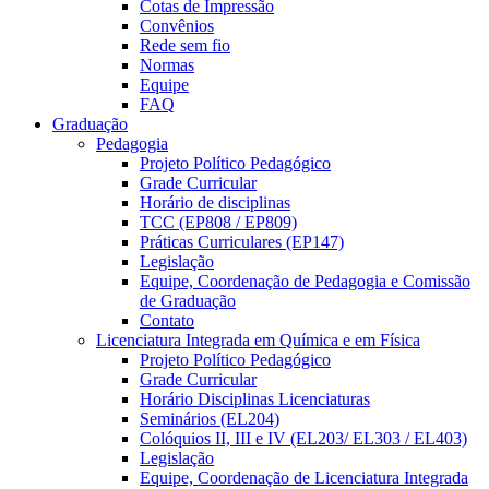
Cotas de Impressão
Convênios
Rede sem fio
Normas
Equipe
FAQ
Graduação
Pedagogia
Projeto Político Pedagógico
Grade Curricular
Horário de disciplinas
TCC (EP808 / EP809)
Práticas Curriculares (EP147)
Legislação
Equipe, Coordenação de Pedagogia e Comissão
de Graduação
Contato
Licenciatura Integrada em Química e em Física
Projeto Político Pedagógico
Grade Curricular
Horário Disciplinas Licenciaturas
Seminários (EL204)
Colóquios II, III e IV (EL203/ EL303 / EL403)
Legislação
Equipe, Coordenação de Licenciatura Integrada