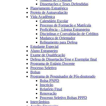
Dissertações e Teses Defendidas
Planejamento Estratégico
Projeto de Autoavaliação
Vida Acadêmica
Calendário Escolar
Processo de Formação e Matrícula
Proficiência – Língua Estrangeira
Disciplinas e Convalidação de Créditos
Mudança de Orientador
Religamento para Defesa
Estudante Especial
Aluno Estrangeiro
Exame de Qualificação
Defesa de Dissertação/Tese e Exemplar final
Programa de Estágio Docente
Processo Seletivo
Bolsas
Programa de Pesquisador de Pós-doutorado
Bolsa PNPD
Inscrição
Relatório Final
Renovação
Processo Seletivo Bolsas PPPD
Intercâmbios