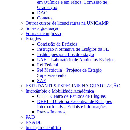
em Química e em Física, Comissão de
Graduação
DAC
Contato
Outros cursos de licenciaturas na UNICAMP
Sobre a graduação
Formas de ingresso
Estágios
Comissão de Estágios
Instrução Normativa de Estágios da FE
Instituições para fins de estágio
LAE – Laboratório de Apoio aos Estágios
Lei Federal
Pré Matrícula – Projetos de Estágio
Supervisionado
SAE
ESTUDANTES ESPECIAIS NA GRADUAÇÃO
Intercâmbio e Mobilidade Acadêmica
CEL – Centro de Estudos de Línguas
DERI – Diretoria Executiva de Relações
Internacionais – Editais e informações
Prazos Internos
PAD
ENADE
Iniciação Científica