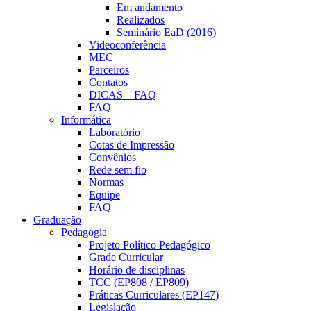
Em andamento
Realizados
Seminário EaD (2016)
Videoconferência
MEC
Parceiros
Contatos
DICAS – FAQ
FAQ
Informática
Laboratório
Cotas de Impressão
Convênios
Rede sem fio
Normas
Equipe
FAQ
Graduação
Pedagogia
Projeto Político Pedagógico
Grade Curricular
Horário de disciplinas
TCC (EP808 / EP809)
Práticas Curriculares (EP147)
Legislação