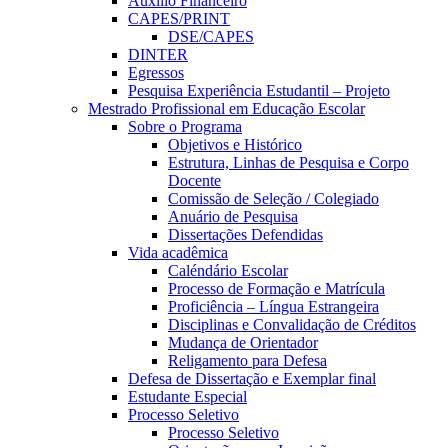
Auxílio Financeiro
CAPES/PRINT
DSE/CAPES
DINTER
Egressos
Pesquisa Experiência Estudantil – Projeto
Mestrado Profissional em Educação Escolar
Sobre o Programa
Objetivos e Histórico
Estrutura, Linhas de Pesquisa e Corpo
Docente
Comissão de Seleção / Colegiado
Anuário de Pesquisa
Dissertações Defendidas
Vida acadêmica
Caléndário Escolar
Processo de Formação e Matrícula
Proficiência – Língua Estrangeira
Disciplinas e Convalidação de Créditos
Mudança de Orientador
Religamento para Defesa
Defesa de Dissertação e Exemplar final
Estudante Especial
Processo Seletivo
Processo Seletivo