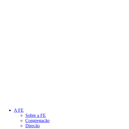
Link para o Instagram
Link para o Youtube
A FE
Sobre a FE
Congregação
Direção