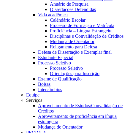
Anuário de Pesquisa
Dissertações Defendidas
Vida acadêmica
Caléndário Escolar
Processo de Formação e Matrícula
Proficiência – Língua Estrangeira
Disciplinas e Convalidação de Créditos
Mudança de Orientador
Religamento para Defesa
Defesa de Dissertação e Exemplar final
Estudante Especial
Processo Seletivo
Processo Seletivo
Orientações para Inscrição
Exame de Qualificação
Bolsas
Intercâmbios
Equipe
Serviços
Aproveitamento de Estudos/Convalidação de
Créditos
Aproveitamento de proficiência em língua
estrangeira
Mudança de Orientador
PECIM ↗