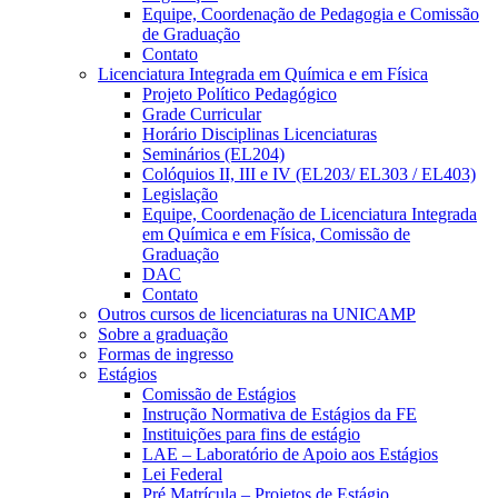
Equipe, Coordenação de Pedagogia e Comissão
de Graduação
Contato
Licenciatura Integrada em Química e em Física
Projeto Político Pedagógico
Grade Curricular
Horário Disciplinas Licenciaturas
Seminários (EL204)
Colóquios II, III e IV (EL203/ EL303 / EL403)
Legislação
Equipe, Coordenação de Licenciatura Integrada
em Química e em Física, Comissão de
Graduação
DAC
Contato
Outros cursos de licenciaturas na UNICAMP
Sobre a graduação
Formas de ingresso
Estágios
Comissão de Estágios
Instrução Normativa de Estágios da FE
Instituições para fins de estágio
LAE – Laboratório de Apoio aos Estágios
Lei Federal
Pré Matrícula – Projetos de Estágio