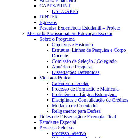
Auxílio Financeiro
CAPES/PRINT
DSE/CAPES
DINTER
Egressos
Pesquisa Experiência Estudantil – Projeto
Mestrado Profissional em Educação Escolar
Sobre o Programa
Objetivos e Histórico
Estrutura, Linhas de Pesquisa e Corpo
Docente
Comissão de Seleção / Colegiado
Anuário de Pesquisa
Dissertações Defendidas
Vida acadêmica
Caléndário Escolar
Processo de Formação e Matrícula
Proficiência – Língua Estrangeira
Disciplinas e Convalidação de Créditos
Mudança de Orientador
Religamento para Defesa
Defesa de Dissertação e Exemplar final
Estudante Especial
Processo Seletivo
Processo Seletivo