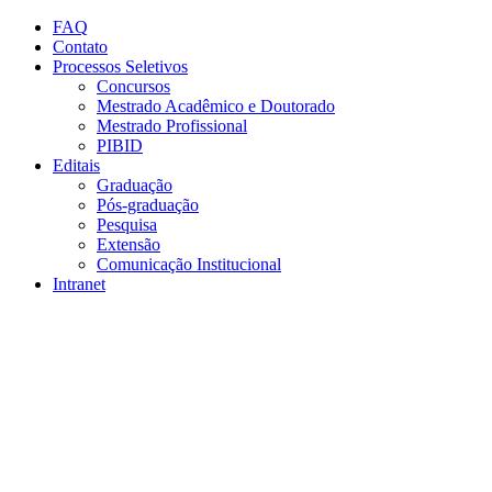
Conteúdo principal
Menu principal
Rodapé
FAQ
Contato
Processos Seletivos
Concursos
Mestrado Acadêmico e Doutorado
Mestrado Profissional
PIBID
Editais
Graduação
Pós-graduação
Pesquisa
Extensão
Comunicação Institucional
Intranet
Aumentar fonte
Diminuir fonte