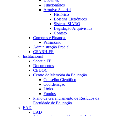
Docentes
Funcionários
Arquivo Setorial
Histórico
Boletins Eletrônicos
Sistema SIARQ
Legislação Arquivística
Contato
Compras e Finanças
Patrimônio
Administração Predial
CSARH-FE
Institucional
Sobre a FE
Documentos
CEDOC
Centro de Memória da Educação
Conselho Científico
Coordenação
Links
Fundos
Plano de Gerenciamento de Resíduos da
Faculdade de Educação
EAD
EAD