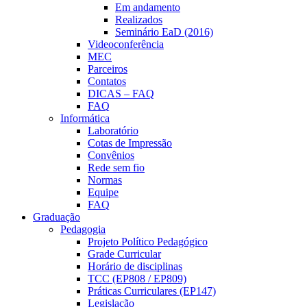
Em andamento
Realizados
Seminário EaD (2016)
Videoconferência
MEC
Parceiros
Contatos
DICAS – FAQ
FAQ
Informática
Laboratório
Cotas de Impressão
Convênios
Rede sem fio
Normas
Equipe
FAQ
Graduação
Pedagogia
Projeto Político Pedagógico
Grade Curricular
Horário de disciplinas
TCC (EP808 / EP809)
Práticas Curriculares (EP147)
Legislação