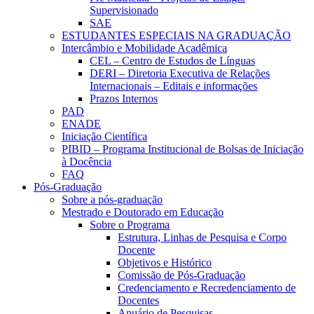
Supervisionado
SAE
ESTUDANTES ESPECIAIS NA GRADUAÇÃO
Intercâmbio e Mobilidade Acadêmica
CEL – Centro de Estudos de Línguas
DERI – Diretoria Executiva de Relações
Internacionais – Editais e informações
Prazos Internos
PAD
ENADE
Iniciação Científica
PIBID – Programa Institucional de Bolsas de Iniciação
à Docência
FAQ
Pós-Graduação
Sobre a pós-graduação
Mestrado e Doutorado em Educação
Sobre o Programa
Estrutura, Linhas de Pesquisa e Corpo
Docente
Objetivos e Histórico
Comissão de Pós-Graduação
Credenciamento e Recredenciamento de
Docentes
Anuário de Pesquisas