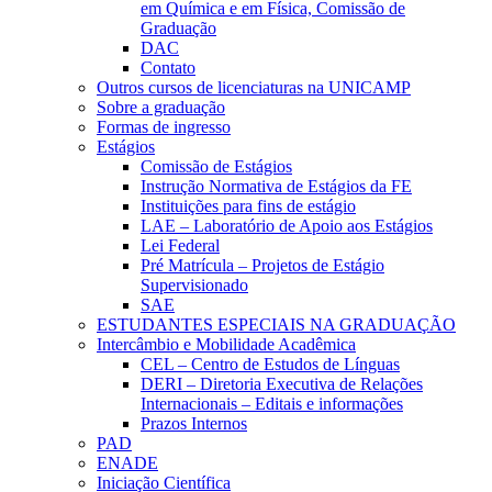
em Química e em Física, Comissão de
Graduação
DAC
Contato
Outros cursos de licenciaturas na UNICAMP
Sobre a graduação
Formas de ingresso
Estágios
Comissão de Estágios
Instrução Normativa de Estágios da FE
Instituições para fins de estágio
LAE – Laboratório de Apoio aos Estágios
Lei Federal
Pré Matrícula – Projetos de Estágio
Supervisionado
SAE
ESTUDANTES ESPECIAIS NA GRADUAÇÃO
Intercâmbio e Mobilidade Acadêmica
CEL – Centro de Estudos de Línguas
DERI – Diretoria Executiva de Relações
Internacionais – Editais e informações
Prazos Internos
PAD
ENADE
Iniciação Científica