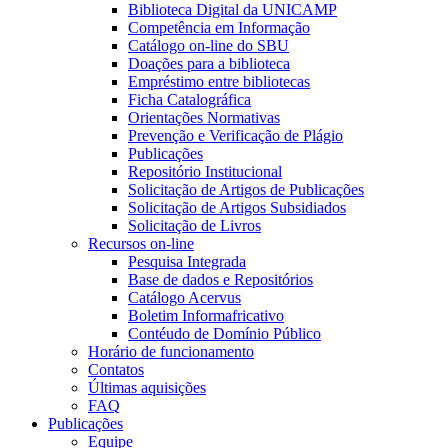
Biblioteca Digital da UNICAMP
Competência em Informação
Catálogo on-line do SBU
Doações para a biblioteca
Empréstimo entre bibliotecas
Ficha Catalográfica
Orientações Normativas
Prevenção e Verificação de Plágio
Publicações
Repositório Institucional
Solicitação de Artigos de Publicações
Solicitação de Artigos Subsidiados
Solicitação de Livros
Recursos on-line
Pesquisa Integrada
Base de dados e Repositórios
Catálogo Acervus
Boletim Informafricativo
Contéudo de Domínio Público
Horário de funcionamento
Contatos
Últimas aquisições
FAQ
Publicações
Equipe