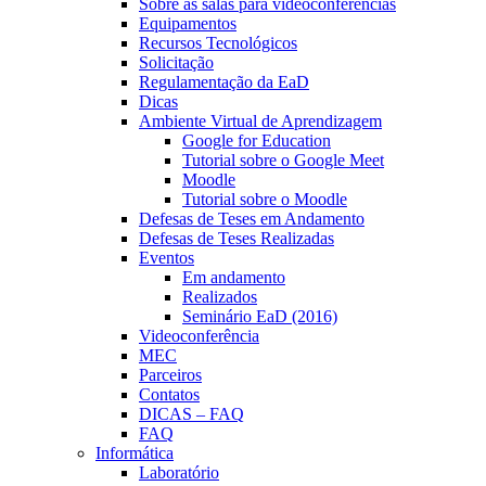
Sobre as salas para videoconferências
Equipamentos
Recursos Tecnológicos
Solicitação
Regulamentação da EaD
Dicas
Ambiente Virtual de Aprendizagem
Google for Education
Tutorial sobre o Google Meet
Moodle
Tutorial sobre o Moodle
Defesas de Teses em Andamento
Defesas de Teses Realizadas
Eventos
Em andamento
Realizados
Seminário EaD (2016)
Videoconferência
MEC
Parceiros
Contatos
DICAS – FAQ
FAQ
Informática
Laboratório