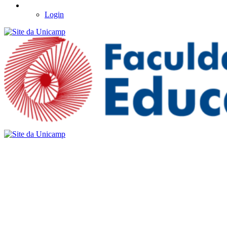
Login