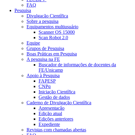
FAQ
Pesquisa
Divulgação Científica
Sobre a pesquisa
Equipamentos multiusuário
Scanner OS 15000
Scan Robot 2.0
Equipe
Grupos de Pesquisa
Boas Práticas em Pesquisa
A pesquisa na FE
Buscador de informações de docentes da
FE/Unicamp
Apoio à Pesquisa
FAPESP
CNPq
Iniciação Científica
Gestão de dados
Caderno de Divulgação Científica
Apresentação
Edição atual
Edições anteriores
Expediente
Revistas com chamadas abertas