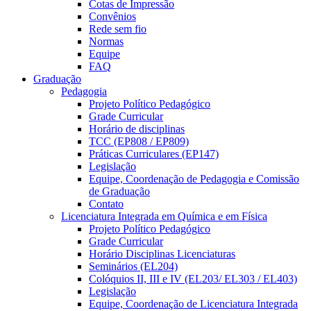
Cotas de Impressão
Convênios
Rede sem fio
Normas
Equipe
FAQ
Graduação
Pedagogia
Projeto Político Pedagógico
Grade Curricular
Horário de disciplinas
TCC (EP808 / EP809)
Práticas Curriculares (EP147)
Legislação
Equipe, Coordenação de Pedagogia e Comissão
de Graduação
Contato
Licenciatura Integrada em Química e em Física
Projeto Político Pedagógico
Grade Curricular
Horário Disciplinas Licenciaturas
Seminários (EL204)
Colóquios II, III e IV (EL203/ EL303 / EL403)
Legislação
Equipe, Coordenação de Licenciatura Integrada