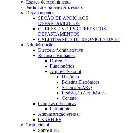
Espaço de Acolhimento
Jardim dos Saberes Ancestrais
Departamentos
SEÇÃO DE APOIO AOS
DEPARTAMENTOS
CHEFES E VICES-CHEFES DOS
DEPARTAMENTOS
CALENDÁRIOS DE REUNIÕES DA FE
Administração
Diretoria Administrativa
Recursos Humanos
Docentes
Funcionários
Arquivo Setorial
Histórico
Boletins Eletrônicos
Sistema SIARQ
Legislação Arquivística
Contato
Compras e Finanças
Patrimônio
Administração Predial
CSARH-FE
Institucional
Sobre a FE