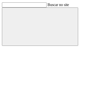
Buscar no site
Buscar
Link para o Facebook
Link para o Linkedin