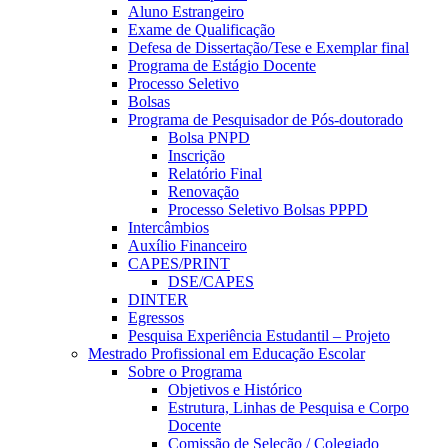
Aluno Estrangeiro
Exame de Qualificação
Defesa de Dissertação/Tese e Exemplar final
Programa de Estágio Docente
Processo Seletivo
Bolsas
Programa de Pesquisador de Pós-doutorado
Bolsa PNPD
Inscrição
Relatório Final
Renovação
Processo Seletivo Bolsas PPPD
Intercâmbios
Auxílio Financeiro
CAPES/PRINT
DSE/CAPES
DINTER
Egressos
Pesquisa Experiência Estudantil – Projeto
Mestrado Profissional em Educação Escolar
Sobre o Programa
Objetivos e Histórico
Estrutura, Linhas de Pesquisa e Corpo
Docente
Comissão de Seleção / Colegiado