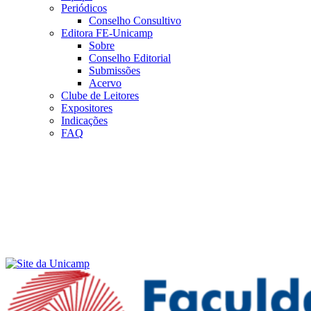
Periódicos
Conselho Consultivo
Editora FE-Unicamp
Sobre
Conselho Editorial
Submissões
Acervo
Clube de Leitores
Expositores
Indicações
FAQ
Menu