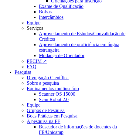
Orientações para Inscrição
Exame de Qualificação
Bolsas
Intercâmbios
Equipe
Serviços
Aproveitamento de Estudos/Convalidação de
Créditos
Aproveitamento de proficiência em língua
estrangeira
Mudança de Orientador
PECIM ↗
FAQ
Pesquisa
Divulgação Científica
Sobre a pesquisa
Equipamentos multiusuário
Scanner OS 15000
Scan Robot 2.0
Equipe
Grupos de Pesquisa
Boas Práticas em Pesquisa
A pesquisa na FE
Buscador de informações de docentes da
FE/Unicamp