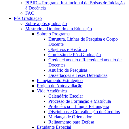
PIBID – Programa Institucional de Bolsas de Iniciação
à Docência
FAQ
Pós-Graduação
Sobre a pós-graduação
Mestrado e Doutorado em Educação
Sobre o Programa
Estrutura, Linhas de Pesquisa e Corpo
Docente
Objetivos e Histórico
Comissão de Pós-Graduação
Credenciamento e Recredenciamento de
Docentes
Anuário de Pesquisas
Dissertações e Teses Defendidas
Planejamento Estratégico
Projeto de Autoavaliação
Vida Acadêmica
Calendário Escolar
Processo de Formação e Matrícula
Proficiência – Língua Estrangeira
Disciplinas e Convalidação de Créditos
Mudança de Orientador
Religamento para Defesa
Estudante Especial