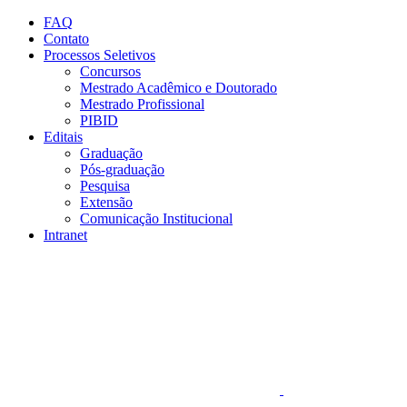
Conteúdo principal
Menu principal
Rodapé
FAQ
Contato
Processos Seletivos
Concursos
Mestrado Acadêmico e Doutorado
Mestrado Profissional
PIBID
Editais
Graduação
Pós-graduação
Pesquisa
Extensão
Comunicação Institucional
Intranet
Aumentar fonte