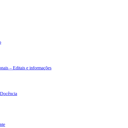
o
nais – Editais e informações
à Docência
nte