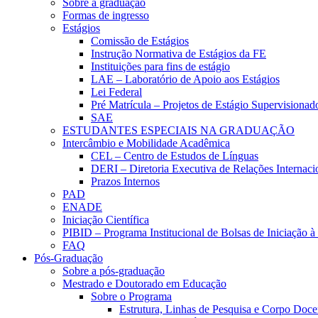
Sobre a graduação
Formas de ingresso
Estágios
Comissão de Estágios
Instrução Normativa de Estágios da FE
Instituições para fins de estágio
LAE – Laboratório de Apoio aos Estágios
Lei Federal
Pré Matrícula – Projetos de Estágio Supervisionad
SAE
ESTUDANTES ESPECIAIS NA GRADUAÇÃO
Intercâmbio e Mobilidade Acadêmica
CEL – Centro de Estudos de Línguas
DERI – Diretoria Executiva de Relações Internacio
Prazos Internos
PAD
ENADE
Iniciação Científica
PIBID – Programa Institucional de Bolsas de Iniciação 
FAQ
Pós-Graduação
Sobre a pós-graduação
Mestrado e Doutorado em Educação
Sobre o Programa
Estrutura, Linhas de Pesquisa e Corpo Doce