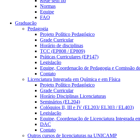
Rede sem fio
Normas
Equipe
FAQ
Graduação
Pedagogia
Projeto Político Pedagógico
Grade Curricular
Horário de disciplinas
TCC (EP808 / EP809)
Práticas Curriculares (EP147)
Legislação
Equipe, Coordenação de Pedagogia e Comissão d
Contato
Licenciatura Integrada em Química e em Física
Projeto Político Pedagógico
Grade Curricular
Horário Disciplinas Licenciaturas
Seminários (EL204)
Colóquios II, III e IV (EL203/ EL303 / EL403)
Legislação
Equipe, Coordenação de Licenciatura Integrada e
DAC
Contato
Outros cursos de licenciaturas na UNICAMP