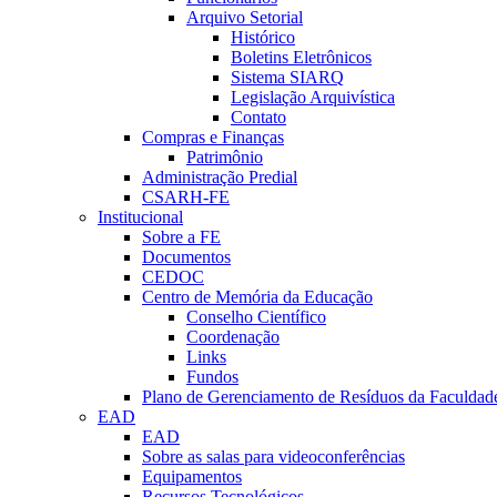
Arquivo Setorial
Histórico
Boletins Eletrônicos
Sistema SIARQ
Legislação Arquivística
Contato
Compras e Finanças
Patrimônio
Administração Predial
CSARH-FE
Institucional
Sobre a FE
Documentos
CEDOC
Centro de Memória da Educação
Conselho Científico
Coordenação
Links
Fundos
Plano de Gerenciamento de Resíduos da Faculdad
EAD
EAD
Sobre as salas para videoconferências
Equipamentos
Recursos Tecnológicos