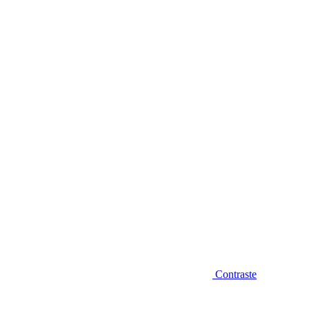
Diminuir fonte
Contraste