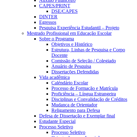
Auxílio Financeiro
CAPES/PRINT
DSE/CAPES
DINTER
Egressos
Pesquisa Experiência Estudantil – Projeto
Mestrado Profissional em Educação Escolar
Sobre o Programa
Objetivos e Histórico
Estrutura, Linhas de Pesquisa e Corpo
Docente
Comissão de Seleção / Colegiado
Anuário de Pesquisa
Dissertações Defendidas
Vida acadêmica
Caléndário Escolar
Processo de Formação e Matrícula
Proficiência – Língua Estrangeira
Disciplinas e Convalidação de Créditos
Mudança de Orientador
Religamento para Defesa
Defesa de Dissertação e Exemplar final
Estudante Especial
Processo Seletivo
Processo Seletivo