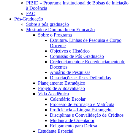
PIBID – Programa Institucional de Bolsas de Iniciação
à Docência
FAQ
Pós-Graduação
Sobre a pós-graduação
Mestrado e Doutorado em Educação
Sobre o Programa
Estrutura, Linhas de Pesquisa e Corpo
Docente
Objetivos e Histórico
Comissão de Pós-Graduação
Credenciamento e Recredenciamento de
Docentes
Anuário de Pesquisas
Dissertações e Teses Defendidas
Planejamento Estratégico
Projeto de Autoavaliação
Vida Acadêmica
Calendário Escolar
Processo de Formação e Matrícula
Proficiência – Língua Estrangeira
Disciplinas e Convalidação de Créditos
Mudança de Orientador
Religamento para Defesa
Estudante Especial