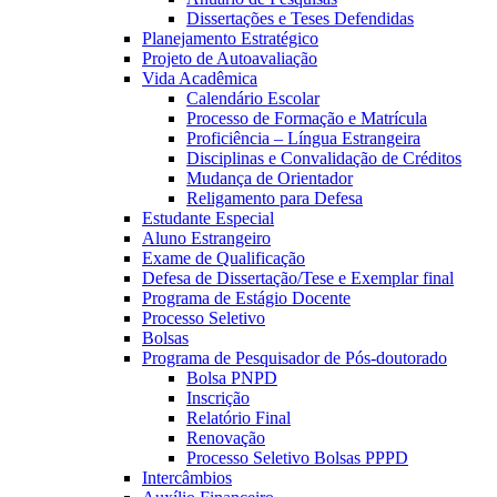
Dissertações e Teses Defendidas
Planejamento Estratégico
Projeto de Autoavaliação
Vida Acadêmica
Calendário Escolar
Processo de Formação e Matrícula
Proficiência – Língua Estrangeira
Disciplinas e Convalidação de Créditos
Mudança de Orientador
Religamento para Defesa
Estudante Especial
Aluno Estrangeiro
Exame de Qualificação
Defesa de Dissertação/Tese e Exemplar final
Programa de Estágio Docente
Processo Seletivo
Bolsas
Programa de Pesquisador de Pós-doutorado
Bolsa PNPD
Inscrição
Relatório Final
Renovação
Processo Seletivo Bolsas PPPD
Intercâmbios