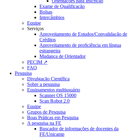
Orientações para Inscrição
Exame de Qualificação
Bolsas
Intercâmbios
Equipe
Serviços
Aproveitamento de Estudos/Convalidação de
Créditos
Aproveitamento de proficiência em língua
estrangeira
Mudança de Orientador
PECIM ↗
FAQ
Pesquisa
Divulgação Científica
Sobre a pesquisa
Equipamentos multiusuário
Scanner OS 15000
Scan Robot 2.0
Equipe
Grupos de Pesquisa
Boas Práticas em Pesquisa
A pesquisa na FE
Buscador de informações de docentes da
FE/Unicamp