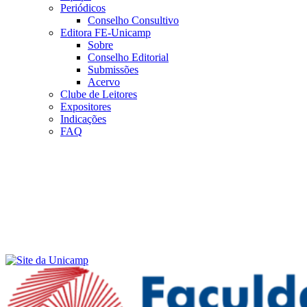
Periódicos
Conselho Consultivo
Editora FE-Unicamp
Sobre
Conselho Editorial
Submissões
Acervo
Clube de Leitores
Expositores
Indicações
FAQ
Menu