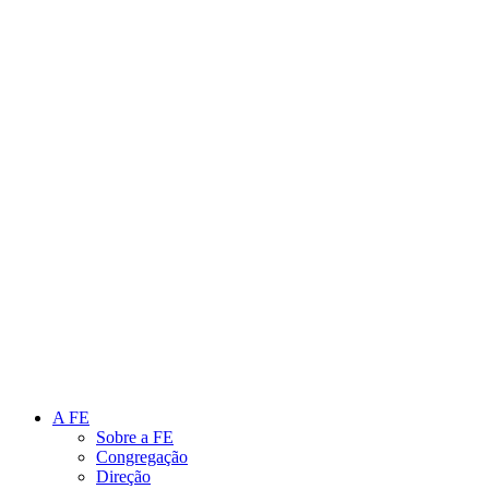
Link para o Instagram
Link para o Youtube
A FE
Sobre a FE
Congregação
Direção