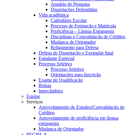
Anuário de Pesquisa
Dissertações Defendidas
Vida acadêmica
Caléndário Escolar
Processo de Formação e Matrícula
Proficiência – Língua Estrangeira
Disciplinas e Convalidação de Créditos
Mudança de Orientador
Religamento para Defesa
Defesa de Dissertação e Exemplar final
Estudante Especial
Processo Seletivo
Processo Seletivo
Orientações para Inscrição
Exame de Qualificação
Bolsas
Intercâmbios
Equipe
Serviços
Aproveitamento de Estudos/Convalidação de
Créditos
Aproveitamento de proficiência em língua
estrangeira
Mudança de Orientador
PECIM ↗