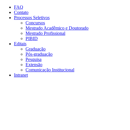
Conteúdo principal
Menu principal
Rodapé
FAQ
Contato
Processos Seletivos
Concursos
Mestrado Acadêmico e Doutorado
Mestrado Profissional
PIBID
Editais
Graduação
Pós-graduação
Pesquisa
Extensão
Comunicação Institucional
Intranet
Aumentar fonte
Diminuir fonte