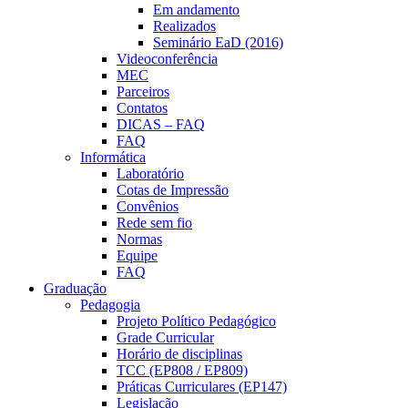
Em andamento
Realizados
Seminário EaD (2016)
Videoconferência
MEC
Parceiros
Contatos
DICAS – FAQ
FAQ
Informática
Laboratório
Cotas de Impressão
Convênios
Rede sem fio
Normas
Equipe
FAQ
Graduação
Pedagogia
Projeto Político Pedagógico
Grade Curricular
Horário de disciplinas
TCC (EP808 / EP809)
Práticas Curriculares (EP147)
Legislação