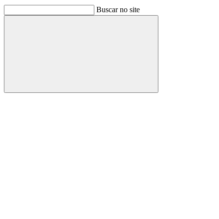
Buscar no site
Buscar
Link para o Facebook
Link para o Linkedin