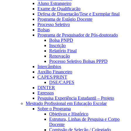
Aluno Estrangeiro
Exame de Qualificação
Defesa de Dissertação/Tese e Exemplar final
Programa de Estágio Docente
Processo Seletivo
Bolsas
Programa de Pesquisador de Pós-doutorado
Bolsa PNPD
Inscrição
Relatório Final
Renovação
Processo Seletivo Bolsas PPPD
Intercâmbios
Auxílio Financeiro
CAPES/PRINT
DSE/CAPES
DINTER
Egressos
Pesquisa Experiência Estudantil – Projeto
Mestrado Profissional em Educação Escolar
Sobre o Programa
Objetivos e Histórico
Estrutura, Linhas de Pesquisa e Corpo
Docente
Comissão de Seleção / Colegiado