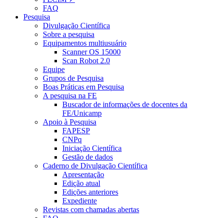
FAQ
Pesquisa
Divulgação Científica
Sobre a pesquisa
Equipamentos multiusuário
Scanner OS 15000
Scan Robot 2.0
Equipe
Grupos de Pesquisa
Boas Práticas em Pesquisa
A pesquisa na FE
Buscador de informações de docentes da
FE/Unicamp
Apoio à Pesquisa
FAPESP
CNPq
Iniciação Científica
Gestão de dados
Caderno de Divulgação Científica
Apresentação
Edição atual
Edições anteriores
Expediente
Revistas com chamadas abertas