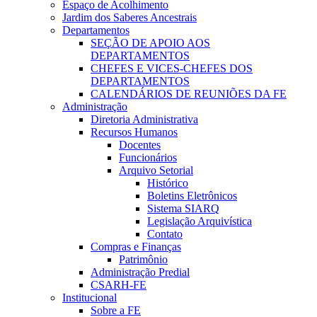
Espaço de Acolhimento
Jardim dos Saberes Ancestrais
Departamentos
SEÇÃO DE APOIO AOS
DEPARTAMENTOS
CHEFES E VICES-CHEFES DOS
DEPARTAMENTOS
CALENDÁRIOS DE REUNIÕES DA FE
Administração
Diretoria Administrativa
Recursos Humanos
Docentes
Funcionários
Arquivo Setorial
Histórico
Boletins Eletrônicos
Sistema SIARQ
Legislação Arquivística
Contato
Compras e Finanças
Patrimônio
Administração Predial
CSARH-FE
Institucional
Sobre a FE