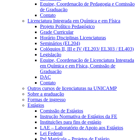
Equipe, Coordenação de Pedagogia e Comissão
de Graduação
Contato
Licenciatura Integrada em Química e em Física
Projeto Político Pedagógico
Grade Curricular
Horário Disciplinas Licenciaturas
Seminários (EL204)
Colóquios II, III e IV (EL203/ EL303 / EL403)
Legislação
Equipe, Coordenação de Licenciatura Integrada
em Química e em Física, Comissão de
Graduação
DAC
Contato
Outros cursos de licenciaturas na UNICAMP
Sobre a graduação
Formas de ingresso
Estágios
Comissão de Estágios
Instrução Normativa de Estágios da FE
Instituições para fins de estágio
LAE – Laboratório de Apoio aos Estágios
Lei Federal
Pré Matrícula – Projetos de Estágio