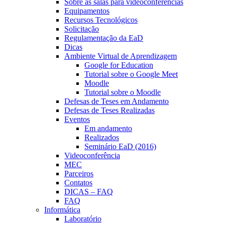
Sobre as salas para videoconferências
Equipamentos
Recursos Tecnológicos
Solicitação
Regulamentação da EaD
Dicas
Ambiente Virtual de Aprendizagem
Google for Education
Tutorial sobre o Google Meet
Moodle
Tutorial sobre o Moodle
Defesas de Teses em Andamento
Defesas de Teses Realizadas
Eventos
Em andamento
Realizados
Seminário EaD (2016)
Videoconferência
MEC
Parceiros
Contatos
DICAS – FAQ
FAQ
Informática
Laboratório