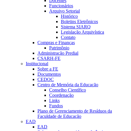
Docentes
Funcionários
Arquivo Setorial
Histórico
Boletins Eletrônicos
Sistema SIARQ
Legislação Arquivística
Contato
Compras e Finanças
Patrimônio
Administração Predial
CSARH-FE
Institucional
Sobre a FE
Documentos
CEDOC
Centro de Memória da Educação
Conselho Científico
Coordenação
Links
Fundos
Plano de Gerenciamento de Resíduos da
Faculdade de Educação
EAD
EAD