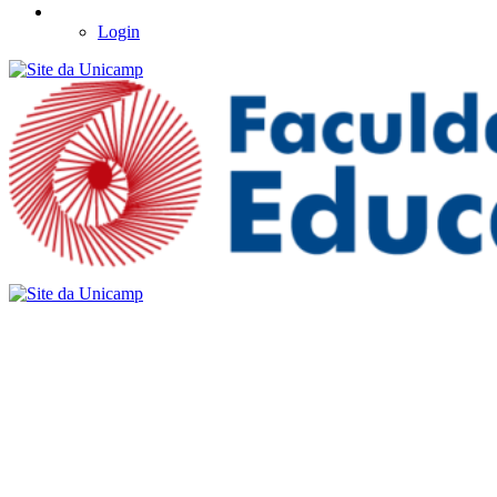
Login