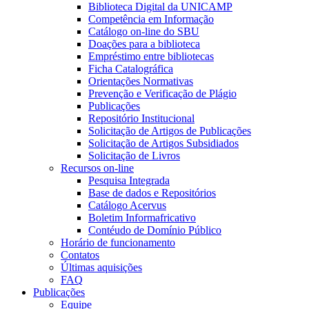
Biblioteca Digital da UNICAMP
Competência em Informação
Catálogo on-line do SBU
Doações para a biblioteca
Empréstimo entre bibliotecas
Ficha Catalográfica
Orientações Normativas
Prevenção e Verificação de Plágio
Publicações
Repositório Institucional
Solicitação de Artigos de Publicações
Solicitação de Artigos Subsidiados
Solicitação de Livros
Recursos on-line
Pesquisa Integrada
Base de dados e Repositórios
Catálogo Acervus
Boletim Informafricativo
Contéudo de Domínio Público
Horário de funcionamento
Contatos
Últimas aquisições
FAQ
Publicações
Equipe