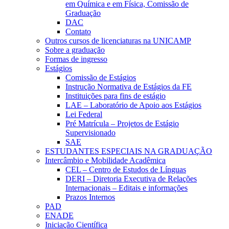
em Química e em Física, Comissão de
Graduação
DAC
Contato
Outros cursos de licenciaturas na UNICAMP
Sobre a graduação
Formas de ingresso
Estágios
Comissão de Estágios
Instrução Normativa de Estágios da FE
Instituições para fins de estágio
LAE – Laboratório de Apoio aos Estágios
Lei Federal
Pré Matrícula – Projetos de Estágio
Supervisionado
SAE
ESTUDANTES ESPECIAIS NA GRADUAÇÃO
Intercâmbio e Mobilidade Acadêmica
CEL – Centro de Estudos de Línguas
DERI – Diretoria Executiva de Relações
Internacionais – Editais e informações
Prazos Internos
PAD
ENADE
Iniciação Científica