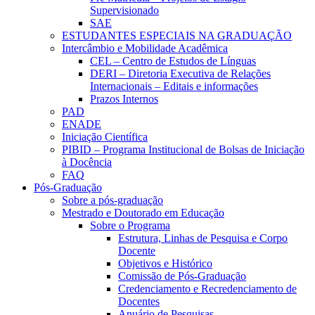
Supervisionado
SAE
ESTUDANTES ESPECIAIS NA GRADUAÇÃO
Intercâmbio e Mobilidade Acadêmica
CEL – Centro de Estudos de Línguas
DERI – Diretoria Executiva de Relações
Internacionais – Editais e informações
Prazos Internos
PAD
ENADE
Iniciação Científica
PIBID – Programa Institucional de Bolsas de Iniciação
à Docência
FAQ
Pós-Graduação
Sobre a pós-graduação
Mestrado e Doutorado em Educação
Sobre o Programa
Estrutura, Linhas de Pesquisa e Corpo
Docente
Objetivos e Histórico
Comissão de Pós-Graduação
Credenciamento e Recredenciamento de
Docentes
Anuário de Pesquisas